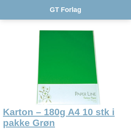
GT Forlag
Karton – 180g A4 10 stk i
pakke Grøn