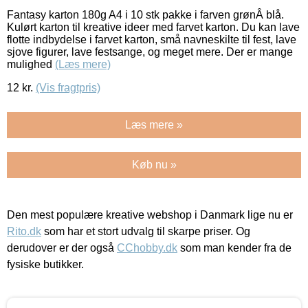
Fantasy karton 180g A4 i 10 stk pakke i farven grønÂ blå.
Kulørt karton til kreative ideer med farvet karton. Du kan lave
flotte indbydelse i farvet karton, små navneskilte til fest, lave
sjove figurer, lave festsange, og meget mere. Der er mange
mulighed
(Læs mere)
12
kr.
(Vis fragtpris)
Læs mere »
Køb nu »
Den mest populære kreative webshop i Danmark lige nu er
Rito.dk
som har et stort udvalg til skarpe priser. Og
derudover er der også
CChobby.dk
som man kender fra de
fysiske butikker.