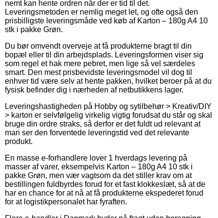
nemt kan hente ordren når der er tid til det.
Leveringsmetoden er nemlig meget let, og ofte også den
prisbilligste leveringsmåde ved køb af Karton – 180g A4 10
stk i pakke Grøn.
Du bør omvendt overveje at få produkterne bragt til din
bopæl eller til din arbejdsplads. Leveringsformen viser sig
som regel et hak mere pebret, men lige så vel særdeles
smart. Den mest prisbevidste leveringsmodel vil dog til
enhver tid være selv at hente pakken, hvilket beroer på at du
fysisk befinder dig i nærheden af netbutikkens lager.
Leveringshastigheden på Hobby og sytilbehør > Kreativ/DIY
> karton er selvfølgelig virkelig vigtig forudsat du står og skal
bruge din ordre straks, så derfor er det fuldt ud relevant at
man ser den forventede leveringstid ved det relevante
produkt.
En masse e-forhandlere lover 1 hverdags levering på
masser af varer, eksempelvis Karton – 180g A4 10 stk i
pakke Grøn, men vær vagtsom da det stiller krav om at
bestillingen fuldbyrdes forud for et fast klokkeslæt, så at de
har en chance for at nå at få produkterne ekspederet forud
for at logistikpersonalet har fyraften.