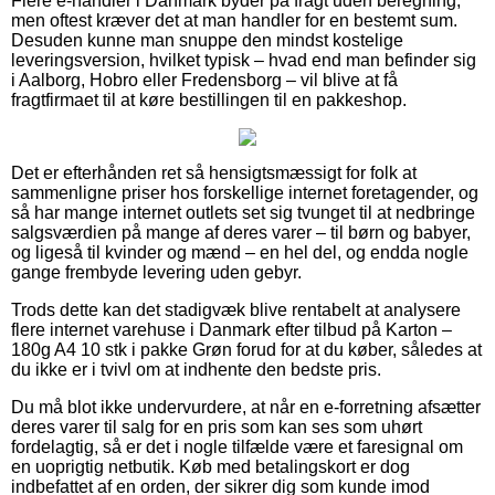
Flere e-handler i Danmark byder på fragt uden beregning,
men oftest kræver det at man handler for en bestemt sum.
Desuden kunne man snuppe den mindst kostelige
leveringsversion, hvilket typisk – hvad end man befinder sig
i Aalborg, Hobro eller Fredensborg – vil blive at få
fragtfirmaet til at køre bestillingen til en pakkeshop.
Det er efterhånden ret så hensigtsmæssigt for folk at
sammenligne priser hos forskellige internet foretagender, og
så har mange internet outlets set sig tvunget til at nedbringe
salgsværdien på mange af deres varer – til børn og babyer,
og ligeså til kvinder og mænd – en hel del, og endda nogle
gange frembyde levering uden gebyr.
Trods dette kan det stadigvæk blive rentabelt at analysere
flere internet varehuse i Danmark efter tilbud på Karton –
180g A4 10 stk i pakke Grøn forud for at du køber, således at
du ikke er i tvivl om at indhente den bedste pris.
Du må blot ikke undervurdere, at når en e-forretning afsætter
deres varer til salg for en pris som kan ses som uhørt
fordelagtig, så er det i nogle tilfælde være et faresignal om
en uoprigtig netbutik. Køb med betalingskort er dog
indbefattet af en orden, der sikrer dig som kunde imod