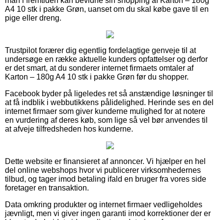
man i fremtiden kan bevidne sin shopping af Karton – 180g
A4 10 stk i pakke Grøn, uanset om du skal købe gave til en
pige eller dreng.
Trustpilot forærer dig egentlig fordelagtige genveje til at
undersøge en række aktuelle kunders opfattelser og derfor
er det smart, at du sonderer internet firmaets omtaler af
Karton – 180g A4 10 stk i pakke Grøn før du shopper.
Facebook byder på ligeledes ret så anstændige løsninger til
at få indblik i webbutikkens pålidelighed. Herinde ses en del
internet firmaer som giver kunderne mulighed for at notere
en vurdering af deres køb, som lige så vel bør anvendes til
at afveje tilfredsheden hos kunderne.
Dette website er finansieret af annoncer. Vi hjælper en hel
del online webshops hvor vi publicerer virksomhedernes
tilbud, og tager imod betaling ifald en bruger fra vores side
foretager en transaktion.
Data omkring produkter og internet firmaer vedligeholdes
jævnligt, men vi giver ingen garanti imod korrektioner der er