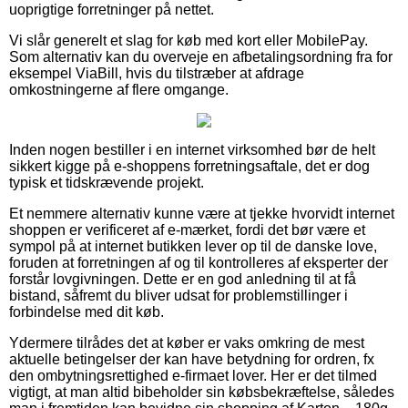
uoprigtige forretninger på nettet.
Vi slår generelt et slag for køb med kort eller MobilePay.
Som alternativ kan du overveje en afbetalingsordning fra for
eksempel ViaBill, hvis du tilstræber at afdrage
omkostningerne af flere omgange.
Inden nogen bestiller i en internet virksomhed bør de helt
sikkert kigge på e-shoppens forretningsaftale, det er dog
typisk et tidskrævende projekt.
Et nemmere alternativ kunne være at tjekke hvorvidt internet
shoppen er verificeret af e-mærket, fordi det bør være et
sympol på at internet butikken lever op til de danske love,
foruden at forretningen af og til kontrolleres af eksperter der
forstår lovgivningen. Dette er en god anledning til at få
bistand, såfremt du bliver udsat for problemstillinger i
forbindelse med dit køb.
Ydermere tilrådes det at køber er vaks omkring de mest
aktuelle betingelser der kan have betydning for ordren, fx
den ombytningsrettighed e-firmaet lover. Her er det tilmed
vigtigt, at man altid bibeholder sin købsbekræftelse, således