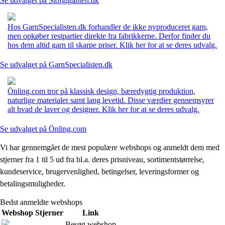
Se udvalget på Stofgiganten.dk
Hos GarnSpecialisten.dk forhandler de ikke nyproduceret garn,
men opkøber restpartier direkte fra fabrikkerne. Derfor finder du
hos dem altid garn til skarpe priser. Klik her for at se deres udvalg.
Se udvalget på GarnSpecialisten.dk
Önling.com tror på klassisk design, bæredygtig produktion,
naturlige materialer samt lang levetid. Disse værdier gennemsyrer
alt hvad de laver og designer. Klik her for at se deres udvalg.
Se udvalget på Önling.com
Vi har gennemgået de mest populære webshops og anmeldt dem med
stjerner fra 1 til 5 ud fra bl.a. deres prisniveau, sortimentstørrelse,
kundeservice, brugervenlighed, betingelser, leveringsformer og
betalingsmuligheder.
Bedst anmeldte webshops
Webshop
Stjerner
Link
Besøg webshop