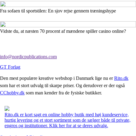
Fra sofaen til sportstilen: En sjov rejse gennem træningshype
Vidste du, at næsten 70 procent af mændene spiller casino online?
info@nordicpublications.com
GT Forlag
Den mest populære kreative webshop i Danmark lige nu er
Rito.dk
som har et stort udvalg til skarpe priser. Og derudover er der også
CChobby.dk
som man kender fra de fysiske butikker.
Rito.dk er kort sagt en online hobby butik med høj kundeservice,
hurtig levering og et stort sortiment som de sælger både til private,
engros og institutioner. Klik her for at se deres udvalg.