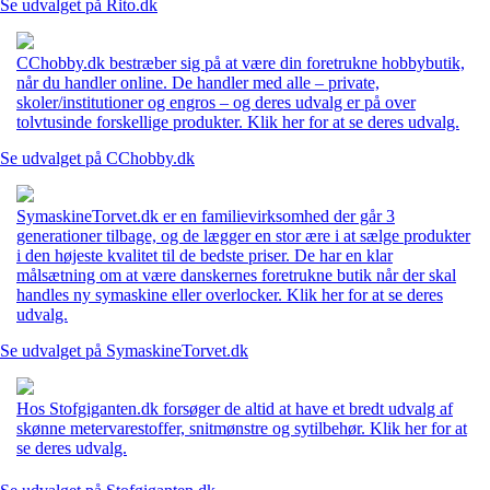
Se udvalget på Rito.dk
CChobby.dk bestræber sig på at være din foretrukne hobbybutik,
når du handler online. De handler med alle – private,
skoler/institutioner og engros – og deres udvalg er på over
tolvtusinde forskellige produkter. Klik her for at se deres udvalg.
Se udvalget på CChobby.dk
SymaskineTorvet.dk er en familievirksomhed der går 3
generationer tilbage, og de lægger en stor ære i at sælge produkter
i den højeste kvalitet til de bedste priser. De har en klar
målsætning om at være danskernes foretrukne butik når der skal
handles ny symaskine eller overlocker. Klik her for at se deres
udvalg.
Se udvalget på SymaskineTorvet.dk
Hos Stofgiganten.dk forsøger de altid at have et bredt udvalg af
skønne metervarestoffer, snitmønstre og sytilbehør. Klik her for at
se deres udvalg.