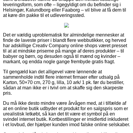
leveringsform, som ofte – ligegyldigt om du befinder sig i
Helsingør, Kalundborg eller Faaborg – vil blive at få dem til
at køre din pakke til et udleveringssted.
Det er vældig uproblematisk for almindelige mennesker at
finde de laveste priser i blandt flere webbutikker, og herved
har adskillige Creativ Company online shops været presset
til at at mindske priserne på mange af deres produkter – til
babyer og børn, og desuden også til mænd og kvinder –
markant, og endda nogle gange frembyde gratis fragt.
Til gengæld kan det alligevel være lønnende at
sammenholde indtil flere internet firmaer efter udsalg på
Karton, 50×70 cm, 270 g, lilla, 10 ark/ 1 pk. før du bestiller,
sådan at man ikke er i tvivl om at skaffe sig den skarpeste
pris.
Du må ikke desto mindre være årvågen med, at i tilfælde af
at en online butik udbyder et produkt for en salgspris som er
urealistisk letkøbt, så kan det tit være et symbol på en
svindel internet butik. Kortbestillinger er imidlertid inkluderet
i et lovbud, der hjælper kunden imod falske online selskaber.