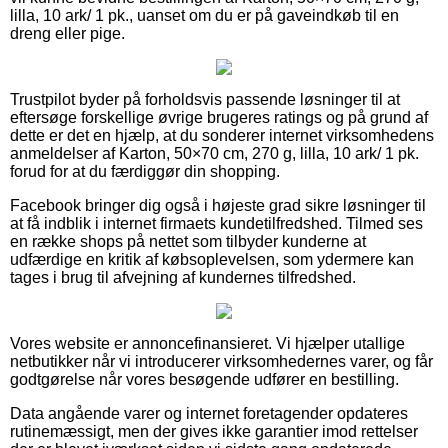
lilla, 10 ark/ 1 pk., uanset om du er på gaveindkøb til en
dreng eller pige.
Trustpilot byder på forholdsvis passende løsninger til at
eftersøge forskellige øvrige brugeres ratings og på grund af
dette er det en hjælp, at du sonderer internet virksomhedens
anmeldelser af Karton, 50×70 cm, 270 g, lilla, 10 ark/ 1 pk.
forud for at du færdiggør din shopping.
Facebook bringer dig også i højeste grad sikre løsninger til
at få indblik i internet firmaets kundetilfredshed. Tilmed ses
en række shops på nettet som tilbyder kunderne at
udfærdige en kritik af købsoplevelsen, som ydermere kan
tages i brug til afvejning af kundernes tilfredshed.
Vores website er annoncefinansieret. Vi hjælper utallige
netbutikker når vi introducerer virksomhedernes varer, og får
godtgørelse når vores besøgende udfører en bestilling.
Data angående varer og internet foretagender opdateres
rutinemæssigt, men der gives ikke garantier imod rettelser