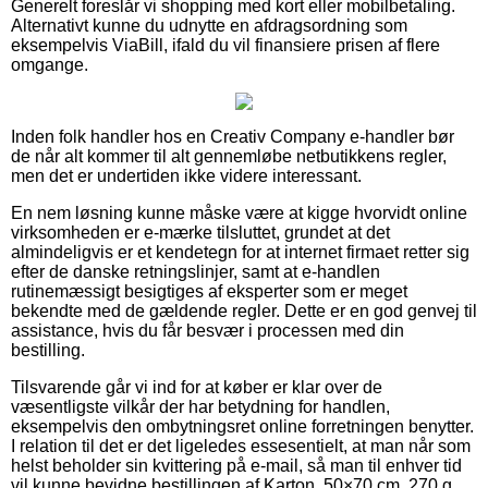
Generelt foreslår vi shopping med kort eller mobilbetaling.
Alternativt kunne du udnytte en afdragsordning som
eksempelvis ViaBill, ifald du vil finansiere prisen af flere
omgange.
Inden folk handler hos en Creativ Company e-handler bør
de når alt kommer til alt gennemløbe netbutikkens regler,
men det er undertiden ikke videre interessant.
En nem løsning kunne måske være at kigge hvorvidt online
virksomheden er e-mærke tilsluttet, grundet at det
almindeligvis er et kendetegn for at internet firmaet retter sig
efter de danske retningslinjer, samt at e-handlen
rutinemæssigt besigtiges af eksperter som er meget
bekendte med de gældende regler. Dette er en god genvej til
assistance, hvis du får besvær i processen med din
bestilling.
Tilsvarende går vi ind for at køber er klar over de
væsentligste vilkår der har betydning for handlen,
eksempelvis den ombytningsret online forretningen benytter.
I relation til det er det ligeledes essesentielt, at man når som
helst beholder sin kvittering på e-mail, så man til enhver tid
vil kunne bevidne bestillingen af Karton, 50×70 cm, 270 g,