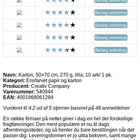
Besøg webshop
Besøg webshop
Besøg webshop
Besøg webshop
Navn:
Karton, 50×70 cm, 270 g, lilla, 10 ark/ 1 pk.
Kategori:
Ensfarvet papir og karton
Producent:
Creativ Company
Varenummer:
540944
EAN:
4001868061284
Vurderet til
4.2
ud af 5 stjerner baseret på
48
anmeldelser
En række firmaer på nettet giver i dag en hel del forskellige
fragtløsninger. Den mest populære er nu til dags
afhentningssteder, og så henter du bare bestillingen når det
passer dig. Leveringsformen er jo ultra bekvem, samt mange