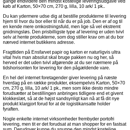
gange endvidere den mindst kostelige leveringsudgave ved
køb af Karton, 50×70 cm, 270 g, lilla, 10 ark/ 1 pk..
Du kan ydermere udse dig at bestille produkterne til levering
hjem til hvor du bor eller til når du er på job. Den er af og til
en kende mere omkostningsfuld, men lige så vel ekstremt
gnidningsløs. Den prisbilligste type af levering er uden tvivl
selv at hente produkterne, som dog stiller krav om at du bor
nærved internet butikkens adresse.
Fragttiden på Ensfarvet papir og karton er naturligvis ultra
vital hvis man absolut skal bruge pakken nu og her, så
herved er det uden tvivl afgørende at du ser nærmere på
tidshorisonten for levering for den pågældende vare.
En hel del internet foretagender giver levering på næste
hverdag på en række produkter, eksempelvis Karton, 50×70
cm, 270 g, lilla, 10 ark/ 1 pk., men som ikke desto mindre
forudsætter at bestillingen anbringes tidligere end et givent
klokkeslæt, så at de højst sandsynligt kan nå at få dit nye
produkt klargjort forud for at de logistikansatte holder
fyraften.
Nogle enkelte internet virksomheder frembyder portofri
levering, men tit er det forudsat at man shopper for en fastsat
sum. Derudover kunne du snuppe den mindst kostelige