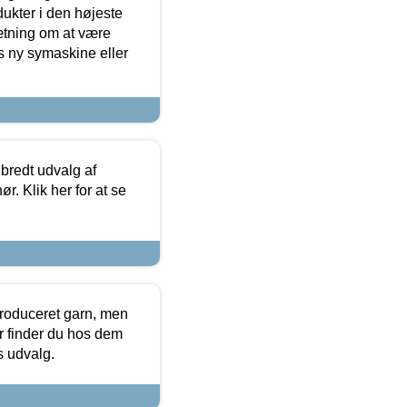
dukter i den højeste
sætning om at være
s ny symaskine eller
 bredt udvalg af
r. Klik her for at se
produceret garn, men
or finder du hos dem
es udvalg.