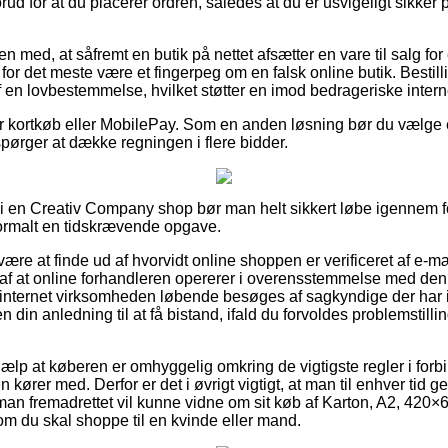
forud for at du placerer ordren, således at du er usvigeligt sikke
 med, at såfremt en butik på nettet afsætter en vare til salg for 
et for det meste være et fingerpeg om en falsk online butik. Besti
af en lovbestemmelse, hvilket støtter en imod bedrageriske interne
for kortkøb eller MobilePay. Som en anden løsning bør du vælge e
rspørger at dække regningen i flere bidder.
r i en Creativ Company shop bør man helt sikkert løbe igennem 
normalt en tidskrævende opgave.
re at finde ud af hvorvidt online shoppen er verificeret af e-mæ
 af at online forhandleren opererer i overensstemmelse med den 
at internet virksomheden løbende besøges af sagkyndige der har i
 din anledning til at få bistand, ifald du forvoldes problemstillin
 hjælp at køberen er omhyggelig omkring de vigtigste regler i for
n kører med. Derfor er det i øvrigt vigtigt, at man til enhver tid
 man fremadrettet vil kunne vidne om sit køb af Karton, A2, 420×
t om du skal shoppe til en kvinde eller mand.