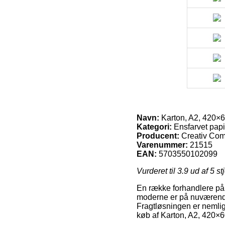
Navn:
Karton, A2, 420×60
Kategori:
Ensfarvet papi
Producent:
Creativ Co
Varenummer:
21515
EAN:
5703550102099
Vurderet til
3.9
ud af 5 st
En række forhandlere på 
moderne er på nuværende 
Fragtløsningen er nemli
køb af Karton, A2, 420×60