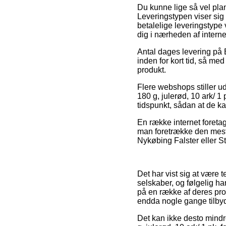
Du kunne lige så vel planl
Leveringstypen viser sig
betalelige leveringstype 
dig i nærheden af interne
Antal dages levering på 
inden for kort tid, så med
produkt.
Flere webshops stiller u
180 g, julerød, 10 ark/ 1
tidspunkt, sådan at de ka
En række internet foretag
man foretrække den mest 
Nykøbing Falster eller Str
Det har vist sig at være t
selskaber, og følgelig ha
på en række af deres prod
endda nogle gange tilbyd
Det kan ikke desto mindre