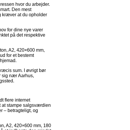
adressen hvor du arbejder.
smart. Den mest
ng kræver at du opholder
ov for dine nye varer
unktet på det respektive
arton, A2, 420×600 mm,
rud for et bestemt
r hjemad.
ræcis sum. I øvrigt bør
r sig nær Aarhus,
ngssted.
t flere internet
 at at stampe salgsværdien
r – betragteligt, og
arton, A2, 420×600 mm, 180