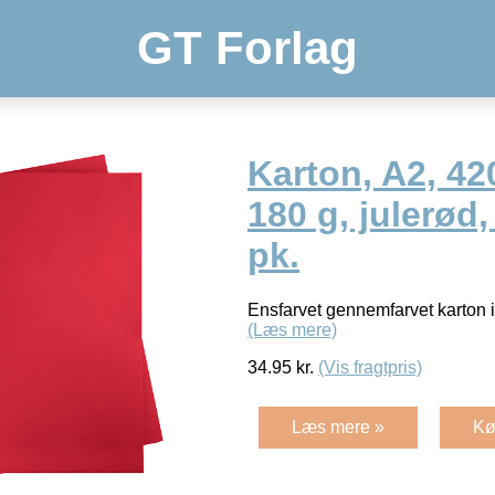
GT Forlag
Karton, A2, 4
180 g, julerød,
pk.
Ensfarvet gennemfarvet karton i 
(Læs mere)
34.95
kr.
(Vis fragtpris)
Læs mere »
Kø