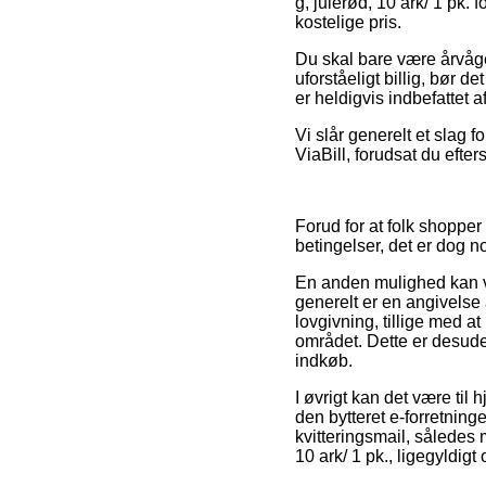
g, julerød, 10 ark/ 1 pk. 
kostelige pris.
Du skal bare være årvågen
uforståeligt billig, bør d
er heldigvis indbefattet 
Vi slår generelt et slag 
ViaBill, forudsat du efte
Forud for at folk shoppe
betingelser, det er dog 
En anden mulighed kan væ
generelt er en angivelse
lovgivning, tillige med 
området. Dette er desuden
indkøb.
I øvrigt kan det være til
den bytteret e-forretninge
kvitteringsmail, således
10 ark/ 1 pk., ligegyldig