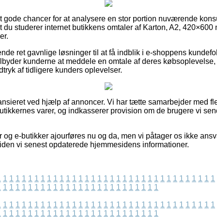
t set gode chancer for at analysere en stor portion nuværende k
, at du studerer internet butikkens omtaler af Karton, A2, 420×600
er.
nde ret gavnlige løsninger til at få indblik i e-shoppens kunde
tilbyder kunderne at meddele en omtale af deres købsoplevelse, s
ndtryk af tidligere kunders oplevelser.
nsieret ved hjælp af annoncer. Vi har tætte samarbejder med fle
tikkernes varer, og indkasserer provision om de brugere vi send
 og e-butikker ajourføres nu og da, men vi påtager os ikke ansva
siden vi senest opdaterede hjemmesidens informationer.
1
1
1
1
1
1
1
1
1
1
1
1
1
1
1
1
1
1
1
1
1
1
1
1
1
1
1
1
1
1
1
1
1
1
1
1
1
1
1
1
1
1
1
1
1
1
1
1
1
1
1
1
1
1
1
1
1
1
1
1
1
1
1
1
1
1
1
1
1
1
1
1
1
1
1
1
1
1
1
1
1
1
1
1
1
1
1
1
1
1
1
1
1
1
1
1
1
1
1
1
1
1
1
1
1
1
1
1
1
1
1
1
1
1
1
1
1
1
1
1
1
1