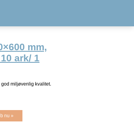
20×600 mm,
 10 ark/ 1
god miljøvenlig kvalitet.
b nu »