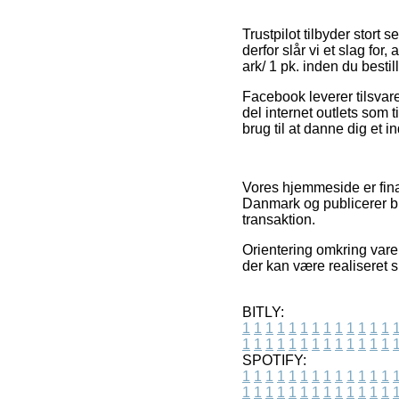
Trustpilot tilbyder stor
derfor slår vi et slag for
ark/ 1 pk. inden du bestill
Facebook leverer tilsvare
del internet outlets som 
brug til at danne dig et i
Vores hjemmeside er fina
Danmark og publicerer bu
transaktion.
Orientering omkring varer
der kan være realiseret 
BITLY:
1
1
1
1
1
1
1
1
1
1
1
1
1
1
1
1
1
1
1
1
1
1
1
1
1
1
SPOTIFY:
1
1
1
1
1
1
1
1
1
1
1
1
1
1
1
1
1
1
1
1
1
1
1
1
1
1