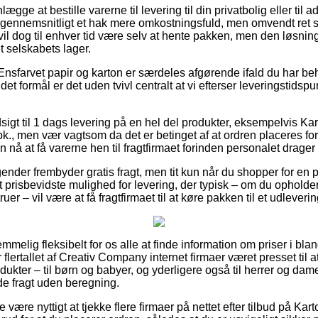
ægge at bestille varerne til levering til din privatbolig eller til 
 gennemsnitligt et hak mere omkostningsfuld, men omvendt ret 
vil dog til enhver tid være selv at hente pakken, men den løsni
t selskabets lager.
Ensfarvet papir og karton er særdeles afgørende ifald du har beh
 det formål er det uden tvivl centralt at vi efterser leveringstidsp
dsigt til 1 dags levering på en hel del produkter, eksempelvis K
 pk., men vær vagtsom da det er betinget af at ordren placeres fo
n nå at få varerne hen til fragtfirmaet forinden personalet drage
ender frembyder gratis fragt, men tit kun når du shopper for en p
prisbevidste mulighed for levering, der typisk – om du opholde
uer – vil være at få fragtfirmaet til at køre pakken til et udleveri
emmelig fleksibelt for os alle at finde information om priser i bland
r flertallet af Creativ Company internet firmaer været presset til
ukter – til børn og babyer, og yderligere også til herrer og dame
e fragt uden beregning.
 være nyttigt at tjekke flere firmaer på nettet efter tilbud på K