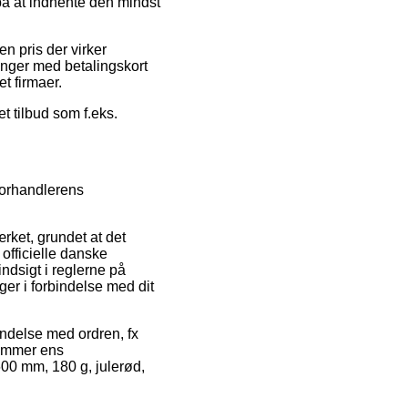
r på at indhente den mindst
en pris der virker
llinger med betalingskort
t firmaer.
t tilbud som f.eks.
forhandlerens
rket, grundet at det
officielle danske
ndsigt i reglerne på
ger i forbindelse med dit
bindelse med ordren, fx
 gemmer ens
600 mm, 180 g, julerød,