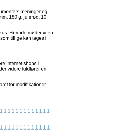
onsumenters meninger og
 mm, 180 g, julerød, 10
fokus. Herinde møder vi en
om tillige kan tages i
re internet shops i
er videre fuldfører en
ret for modifikationer
1
1
1
1
1
1
1
1
1
1
1
1
1
1
1
1
1
1
1
1
1
1
1
1
1
1