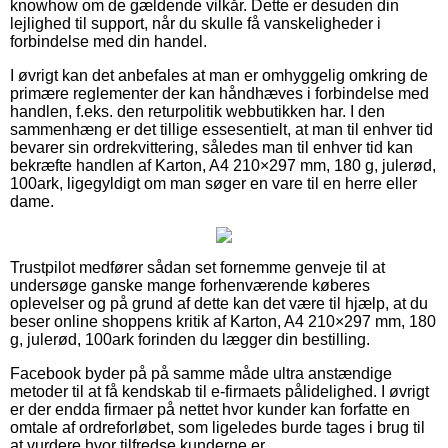
knowhow om de gældende vilkår. Dette er desuden din
lejlighed til support, når du skulle få vanskeligheder i
forbindelse med din handel.
I øvrigt kan det anbefales at man er omhyggelig omkring de
primære reglementer der kan håndhæves i forbindelse med
handlen, f.eks. den returpolitik webbutikken har. I den
sammenhæng er det tillige essesentielt, at man til enhver tid
bevarer sin ordrekvittering, således man til enhver tid kan
bekræfte handlen af Karton, A4 210×297 mm, 180 g, julerød,
100ark, ligegyldigt om man søger en vare til en herre eller
dame.
Trustpilot medfører sådan set fornemme genveje til at
undersøge ganske mange forhenværende køberes
oplevelser og på grund af dette kan det være til hjælp, at du
beser online shoppens kritik af Karton, A4 210×297 mm, 180
g, julerød, 100ark forinden du lægger din bestilling.
Facebook byder på på samme måde ultra anstændige
metoder til at få kendskab til e-firmaets pålidelighed. I øvrigt
er der endda firmaer på nettet hvor kunder kan forfatte en
omtale af ordreforløbet, som ligeledes burde tages i brug til
at vurdere hvor tilfredse kunderne er.