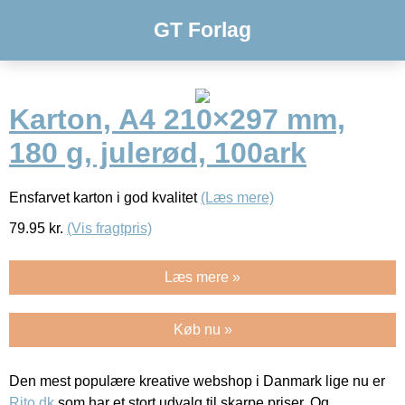
GT Forlag
Karton, A4 210×297 mm,
180 g, julerød, 100ark
Ensfarvet karton i god kvalitet
(Læs mere)
79.95
kr.
(Vis fragtpris)
Læs mere »
Køb nu »
Den mest populære kreative webshop i Danmark lige nu er
Rito.dk
som har et stort udvalg til skarpe priser. Og