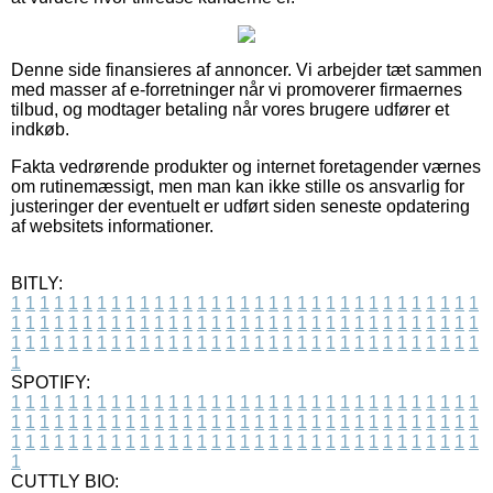
Denne side finansieres af annoncer. Vi arbejder tæt sammen
med masser af e-forretninger når vi promoverer firmaernes
tilbud, og modtager betaling når vores brugere udfører et
indkøb.
Fakta vedrørende produkter og internet foretagender værnes
om rutinemæssigt, men man kan ikke stille os ansvarlig for
justeringer der eventuelt er udført siden seneste opdatering
af websitets informationer.
BITLY:
1
1
1
1
1
1
1
1
1
1
1
1
1
1
1
1
1
1
1
1
1
1
1
1
1
1
1
1
1
1
1
1
1
1
1
1
1
1
1
1
1
1
1
1
1
1
1
1
1
1
1
1
1
1
1
1
1
1
1
1
1
1
1
1
1
1
1
1
1
1
1
1
1
1
1
1
1
1
1
1
1
1
1
1
1
1
1
1
1
1
1
1
1
1
1
1
1
1
1
1
SPOTIFY:
1
1
1
1
1
1
1
1
1
1
1
1
1
1
1
1
1
1
1
1
1
1
1
1
1
1
1
1
1
1
1
1
1
1
1
1
1
1
1
1
1
1
1
1
1
1
1
1
1
1
1
1
1
1
1
1
1
1
1
1
1
1
1
1
1
1
1
1
1
1
1
1
1
1
1
1
1
1
1
1
1
1
1
1
1
1
1
1
1
1
1
1
1
1
1
1
1
1
1
1
CUTTLY BIO: