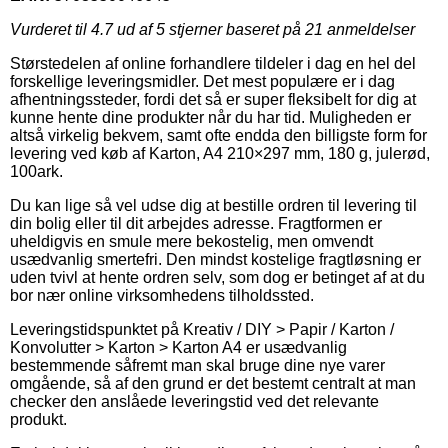
Vurderet til
4.7
ud af 5 stjerner baseret på
21
anmeldelser
Størstedelen af online forhandlere tildeler i dag en hel del
forskellige leveringsmidler. Det mest populære er i dag
afhentningssteder, fordi det så er super fleksibelt for dig at
kunne hente dine produkter når du har tid. Muligheden er
altså virkelig bekvem, samt ofte endda den billigste form for
levering ved køb af Karton, A4 210×297 mm, 180 g, julerød,
100ark.
Du kan lige så vel udse dig at bestille ordren til levering til
din bolig eller til dit arbejdes adresse. Fragtformen er
uheldigvis en smule mere bekostelig, men omvendt
usædvanlig smertefri. Den mindst kostelige fragtløsning er
uden tvivl at hente ordren selv, som dog er betinget af at du
bor nær online virksomhedens tilholdssted.
Leveringstidspunktet på Kreativ / DIY > Papir / Karton /
Konvolutter > Karton > Karton A4 er usædvanlig
bestemmende såfremt man skal bruge dine nye varer
omgående, så af den grund er det bestemt centralt at man
checker den anslåede leveringstid ved det relevante
produkt.