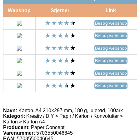
Webshop
Stjerner
Link
Besøg webshop
Besøg webshop
Besøg webshop
Besøg webshop
Besøg webshop
Besøg webshop
Navn:
Karton, A4 210×297 mm, 180 g, julerød, 100ark
Kategori:
Kreativ / DIY > Papir / Karton / Konvolutter >
Karton > Karton A4
Producent:
Paper Concept
Varenummer:
5703550046645
EAN:
5703550046645