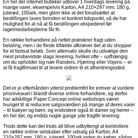
En hel del internet butikker udlover 1 hverdags levering på
mange varer, eksempelvis Karton, A4 210×297 mm, 180 g,
julerød, 100ark, men glem ikke at det forudsætter at
bestillingen laves forinden et konkret tidspunkt, så de har
mulighed for at nå at få bestillingen ekspederet før
lagermedarbejderne får fri.
En række forhandlere på nettet præsterer fragt uden
betaling, men i de fleste tilfælde afkræver det at du shopper
for et fastsat beløb. Som alternativ skulle du udvælge den
mest prisbevidste slags levering, hvilket ofte – uafhængig
om du opholder sig nær Randers, Hjørring eller Vojens – er
at få fragtfirmaet til at levere ordren til et afhentningssted.
Det er jo efterhånden yderst problemfrit for enhver at vurdere
prisniveauet i blandt diverse online forhandlere, og derfor
har adskillige Paper Concept online webshops været
tvunget til at reducere salgsværdien på mange af deres varer
– til babyer og børn, og endvidere også til damer og herrer –
en hel del, og endda nogle gange yde fragtfri levering.
Trods dette kan det trods alt blive udbytterigt at kontrollere
en række online selskaber efter udsalg på Karton, A4
210×297 mm, 180 g, julerød, 100ark inden du køber, sådan