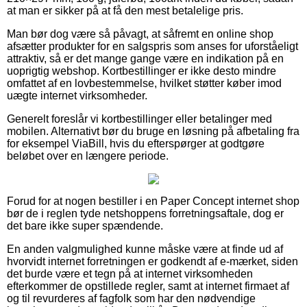
at man er sikker på at få den mest betalelige pris.
Man bør dog være så påvagt, at såfremt en online shop
afsætter produkter for en salgspris som anses for uforståeligt
attraktiv, så er det mange gange være en indikation på en
uoprigtig webshop. Kortbestillinger er ikke desto mindre
omfattet af en lovbestemmelse, hvilket støtter køber imod
uægte internet virksomheder.
Generelt foreslår vi kortbestillinger eller betalinger med
mobilen. Alternativt bør du bruge en løsning på afbetaling fra
for eksempel ViaBill, hvis du efterspørger at godtgøre
beløbet over en længere periode.
Forud for at nogen bestiller i en Paper Concept internet shop
bør de i reglen tyde netshoppens forretningsaftale, dog er
det bare ikke super spændende.
En anden valgmulighed kunne måske være at finde ud af
hvorvidt internet forretningen er godkendt af e-mærket, siden
det burde være et tegn på at internet virksomheden
efterkommer de opstillede regler, samt at internet firmaet af
og til revurderes af fagfolk som har den nødvendige