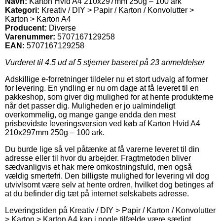
Navn:
Karton Hvid A4 210x297mm 250g – 100 ark
Kategori:
Kreativ / DIY > Papir / Karton / Konvolutter >
Karton > Karton A4
Producent:
Diverse
Varenummer:
5707167129258
EAN:
5707167129258
Vurderet til
4.5
ud af 5 stjerner baseret på
23
anmeldelser
Adskillige e-forretninger tildeler nu et stort udvalg af former
for levering. En yndling er nu om dage at få leveret til en
pakkeshop, som giver dig mulighed for at hente produkterne
når det passer dig. Muligheden er jo ualmindeligt
overkommelig, og mange gange endda den mest
prisbevidste leveringsversion ved køb af Karton Hvid A4
210x297mm 250g – 100 ark.
Du burde lige så vel påtænke at få varerne leveret til din
adresse eller til hvor du arbejder. Fragtmetoden bliver
sædvanligvis et hak mere omkostningsfuld, men også
vældig smertefri. Den billigste mulighed for levering vil dog
utvivlsomt være selv at hente ordren, hvilket dog betinges af
at du befinder dig tæt på internet selskabets adresse.
Leveringstiden på Kreativ / DIY > Papir / Karton / Konvolutter
> Karton > Karton A4 kan i nogle tilfælde være særligt