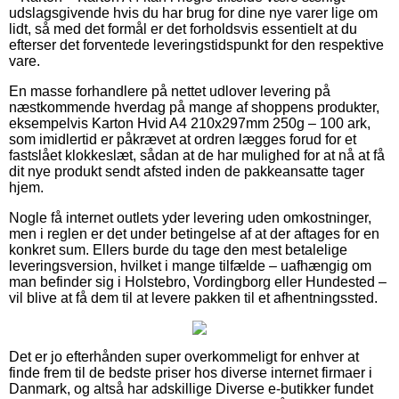
udslagsgivende hvis du har brug for dine nye varer lige om
lidt, så med det formål er det forholdsvis essentielt at du
efterser det forventede leveringstidspunkt for den respektive
vare.
En masse forhandlere på nettet udlover levering på
næstkommende hverdag på mange af shoppens produkter,
eksempelvis Karton Hvid A4 210x297mm 250g – 100 ark,
som imidlertid er påkrævet at ordren lægges forud for et
fastslået klokkeslæt, sådan at de har mulighed for at nå at få
dit nye produkt sendt afsted inden de pakkeansatte tager
hjem.
Nogle få internet outlets yder levering uden omkostninger,
men i reglen er det under betingelse af at der aftages for en
konkret sum. Ellers burde du tage den mest betalelige
leveringsversion, hvilket i mange tilfælde – uafhængig om
man befinder sig i Holstebro, Vordingborg eller Hundested –
vil blive at få dem til at levere pakken til et afhentningssted.
Det er jo efterhånden super overkommeligt for enhver at
finde frem til de bedste priser hos diverse internet firmaer i
Danmark, og altså har adskillige Diverse e-butikker fundet