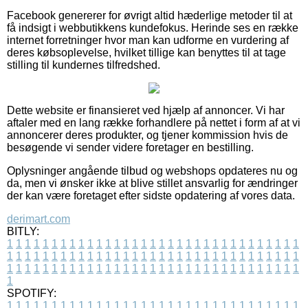
Facebook genererer for øvrigt altid hæderlige metoder til at
få indsigt i webbutikkens kundefokus. Herinde ses en række
internet forretninger hvor man kan udforme en vurdering af
deres købsoplevelse, hvilket tillige kan benyttes til at tage
stilling til kundernes tilfredshed.
Dette website er finansieret ved hjælp af annoncer. Vi har
aftaler med en lang række forhandlere på nettet i form af at vi
annoncerer deres produkter, og tjener kommission hvis de
besøgende vi sender videre foretager en bestilling.
Oplysninger angående tilbud og webshops opdateres nu og
da, men vi ønsker ikke at blive stillet ansvarlig for ændringer
der kan være foretaget efter sidste opdatering af vores data.
derimart.com
BITLY:
1
1
1
1
1
1
1
1
1
1
1
1
1
1
1
1
1
1
1
1
1
1
1
1
1
1
1
1
1
1
1
1
1
1
1
1
1
1
1
1
1
1
1
1
1
1
1
1
1
1
1
1
1
1
1
1
1
1
1
1
1
1
1
1
1
1
1
1
1
1
1
1
1
1
1
1
1
1
1
1
1
1
1
1
1
1
1
1
1
1
1
1
1
1
1
1
1
1
1
1
SPOTIFY:
1
1
1
1
1
1
1
1
1
1
1
1
1
1
1
1
1
1
1
1
1
1
1
1
1
1
1
1
1
1
1
1
1