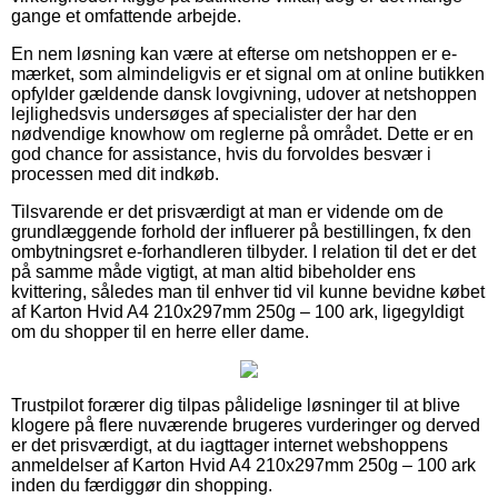
gange et omfattende arbejde.
En nem løsning kan være at efterse om netshoppen er e-
mærket, som almindeligvis er et signal om at online butikken
opfylder gældende dansk lovgivning, udover at netshoppen
lejlighedsvis undersøges af specialister der har den
nødvendige knowhow om reglerne på området. Dette er en
god chance for assistance, hvis du forvoldes besvær i
processen med dit indkøb.
Tilsvarende er det prisværdigt at man er vidende om de
grundlæggende forhold der influerer på bestillingen, fx den
ombytningsret e-forhandleren tilbyder. I relation til det er det
på samme måde vigtigt, at man altid bibeholder ens
kvittering, således man til enhver tid vil kunne bevidne købet
af Karton Hvid A4 210x297mm 250g – 100 ark, ligegyldigt
om du shopper til en herre eller dame.
Trustpilot forærer dig tilpas pålidelige løsninger til at blive
klogere på flere nuværende brugeres vurderinger og derved
er det prisværdigt, at du iagttager internet webshoppens
anmeldelser af Karton Hvid A4 210x297mm 250g – 100 ark
inden du færdiggør din shopping.