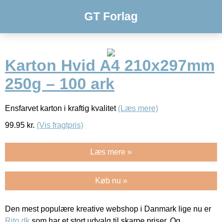
GT Forlag
Karton Hvid A4 210x297mm
250g – 100 ark
Ensfarvet karton i kraftig kvalitet
(Læs mere)
99.95
kr.
(Vis fragtpris)
Læs mere »
Køb nu »
Den mest populære kreative webshop i Danmark lige nu er
Rito.dk
som har et stort udvalg til skarpe priser. Og