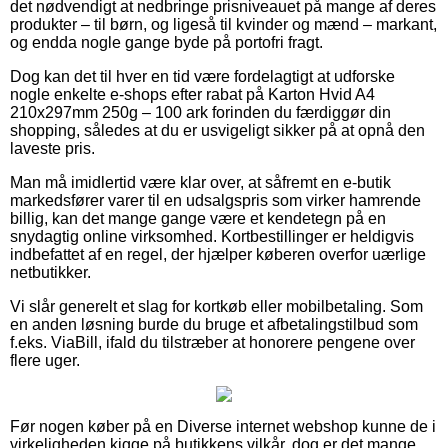
det nødvendigt at nedbringe prisniveauet på mange af deres
produkter – til børn, og ligeså til kvinder og mænd – markant,
og endda nogle gange byde på portofri fragt.
Dog kan det til hver en tid være fordelagtigt at udforske
nogle enkelte e-shops efter rabat på Karton Hvid A4
210x297mm 250g – 100 ark forinden du færdiggør din
shopping, således at du er usvigeligt sikker på at opnå den
laveste pris.
Man må imidlertid være klar over, at såfremt en e-butik
markedsfører varer til en udsalgspris som virker hamrende
billig, kan det mange gange være et kendetegn på en
snydagtig online virksomhed. Kortbestillinger er heldigvis
indbefattet af en regel, der hjælper køberen overfor uærlige
netbutikker.
Vi slår generelt et slag for kortkøb eller mobilbetaling. Som
en anden løsning burde du bruge et afbetalingstilbud som
f.eks. ViaBill, ifald du tilstræber at honorere pengene over
flere uger.
Før nogen køber på en Diverse internet webshop kunne de i
virkeligheden kigge på butikkens vilkår, dog er det mange