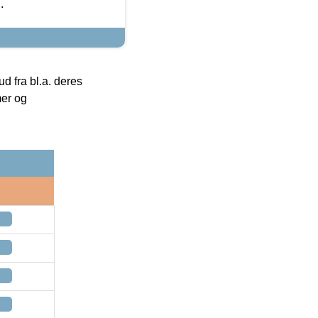
.
 fra bl.a. deres
mer og