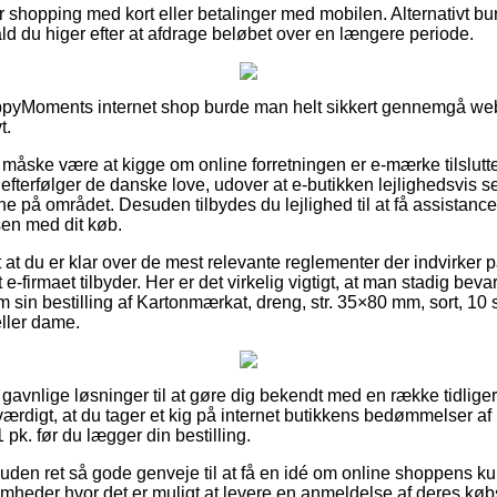
for shopping med kort eller betalinger med mobilen. Alternativt bu
 ifald du higer efter at afdrage beløbet over en længere periode.
HappyMoments internet shop burde man helt sikkert gennemgå web
t.
åske være at kigge om online forretningen er e-mærke tilslutt
efterfølger de danske love, udover at e-butikken lejlighedsvis ses
ne på området. Desuden tilbydes du lejlighed til at få assistance,
en med dit køb.
gt at du er klar over de mest relevante reglementer der indvirker p
e-firmaet tilbyder. Her er det virkelig vigtigt, at man stadig bev
om sin bestilling af Kartonmærkat, dreng, str. 35×80 mm, sort, 10 
eller dame.
les gavnlige løsninger til at gøre dig bekendt med en række tidl
sværdigt, at du tager et kig på internet butikkens bedømmelser af
 pk. før du lægger din bestilling.
en ret så gode genveje til at få en idé om online shoppens kund
omheder hvor det er muligt at levere en anmeldelse af deres køb