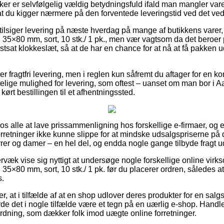
ker er selvfølgelig vældig betydningsfuld ifald man mangler v
 at du kigger nærmere på den forventede leveringstid ved det 
t tilsiger levering på næste hverdag på mange af butikkens varer
. 35×80 mm, sort, 10 stk./ 1 pk., men vær vagtsom da det beroer
sat klokkeslæt, så at de har en chance for at nå at få pakken ud
er fragtfri levering, men i reglen kun såfremt du aftager for en k
elige mulighed for levering, som oftest – uanset om man bor i
 kørt bestillingen til et afhentningssted.
 os alle at lave prissammenligning hos forskellige e-firmaer, og e
etninger ikke kunne slippe for at mindske udsalgspriserne på de
errer og damer – en hel del, og endda nogle gange tilbyde fragt 
rvæk vise sig nyttigt at undersøge nogle forskellige online virk
 35×80 mm, sort, 10 stk./ 1 pk. før du placerer ordren, således a
s.
, at i tilfælde af at en shop udlover deres produkter for en salg
de det i nogle tilfælde være et tegn på en uærlig e-shop. Handler
dning, som dækker folk imod uægte online forretninger.