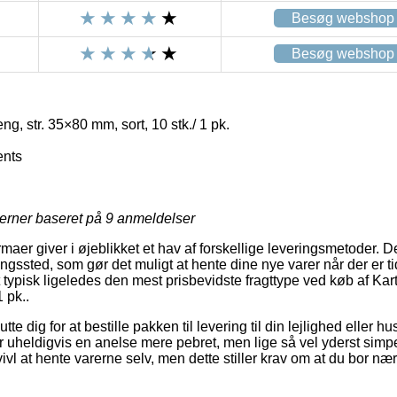
Besøg webshop
Besøg webshop
g, str. 35×80 mm, sort, 10 stk./ 1 pk.
nts
jerner baseret på
9
anmeldelser
firmaer giver i øjeblikket et hav af forskellige leveringsmetoder.
tningssted, som gør det muligt at hente dine nye varer når der er ti
 typisk ligeledes den mest prisbevidste fragttype ved køb af Kar
 pk..
 dig for at bestille pakken til levering til din lejlighed eller hus 
 uheldigvis en anelse mere pebret, men lige så vel yderst simpel
vl at hente varerne selv, men dette stiller krav om at du bor næ