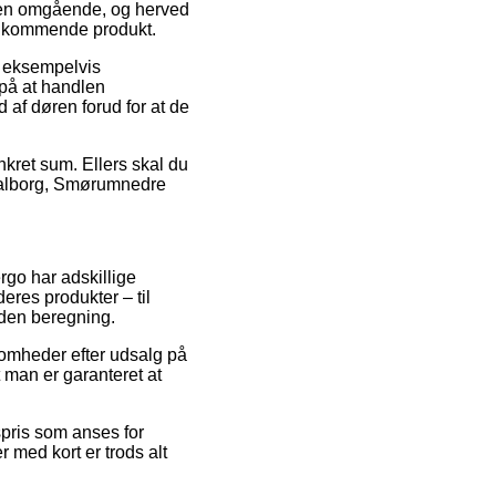
aren omgående, og herved
vedkommende produkt.
, eksempelvis
 på at handlen
 af døren forud for at de
onkret sum. Ellers skal du
 Aalborg, Smørumnedre
rgo har adskillige
res produkter – til
uden beregning.
somheder efter udsalg på
t man er garanteret at
spris som anses for
 med kort er trods alt