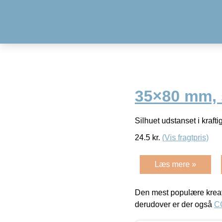
35×80 mm, s
Silhuet udstanset i krafti
24.5
kr.
(Vis fragtpris)
Læs mere »
Den mest populære kreat
derudover er der også
C