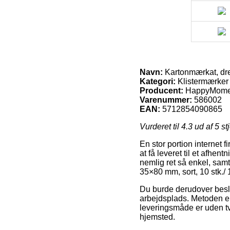
Navn:
Kartonmærkat, dren
Kategori:
Klistermærker
Producent:
HappyMome
Varenummer:
586002
EAN:
5712854090865
Vurderet til
4.3
ud af 5 st
En stor portion internet 
at få leveret til et afhen
nemlig ret så enkel, samt
35×80 mm, sort, 10 stk./ 1
Du burde derudover beslutte
arbejdsplads. Metoden er
leveringsmåde er uden tvi
hjemsted.