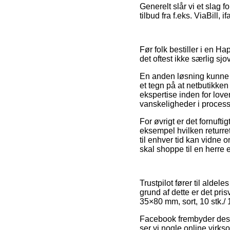
Generelt slår vi et slag 
tilbud fra f.eks. ViaBill,
Før folk bestiller i en 
det oftest ikke særlig sjov
En anden løsning kunne m
et tegn på at netbutikken 
ekspertise inden for love
vanskeligheder i process
For øvrigt er det fornufti
eksempel hvilken returret 
til enhver tid kan vidne 
skal shoppe til en herre 
Trustpilot fører til alde
grund af dette er det pri
35×80 mm, sort, 10 stk./ 1
Facebook frembyder desud
ser vi nogle online virks