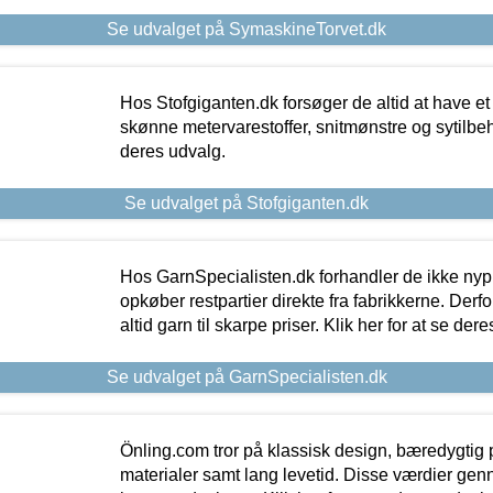
Se udvalget på SymaskineTorvet.dk
Hos Stofgiganten.dk forsøger de altid at have et
skønne metervarestoffer, snitmønstre og sytilbehø
deres udvalg.
Se udvalget på Stofgiganten.dk
Hos GarnSpecialisten.dk forhandler de ikke ny
opkøber restpartier direkte fra fabrikkerne. Derf
altid garn til skarpe priser. Klik her for at se der
Se udvalget på GarnSpecialisten.dk
Önling.com tror på klassisk design, bæredygtig p
materialer samt lang levetid. Disse værdier gen