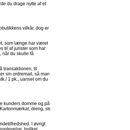
rde du drage nytte af et
butikkens vilkår, dog er
et, som længe har været
 til af jurister som har
 når du skulle få
å transaktionen, til
arer sin ordremail, så man
stk./ 1 pk., uanset om du
igere kunders domme og på
 Kartonmærkat, dreng, str.
etilfredshed. I øvrigt
soplevelse, hvilket