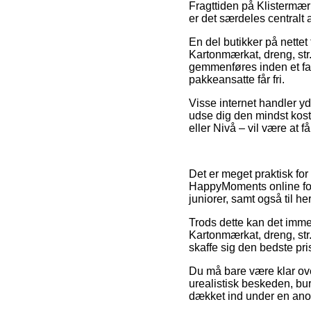
Fragttiden på Klistermær
er det særdeles centralt
En del butikker på nette
Kartonmærkat, dreng, str
gemmenføres inden et fast
pakkeansatte får fri.
Visse internet handler yd
udse dig den mindst kost
eller Nivå – vil være at få
Det er meget praktisk for
HappyMoments online forr
juniorer, samt også til h
Trods dette kan det imme
Kartonmærkat, dreng, str.
skaffe sig den bedste pri
Du må bare være klar over
urealistisk beskeden, bur
dækket ind under en anor