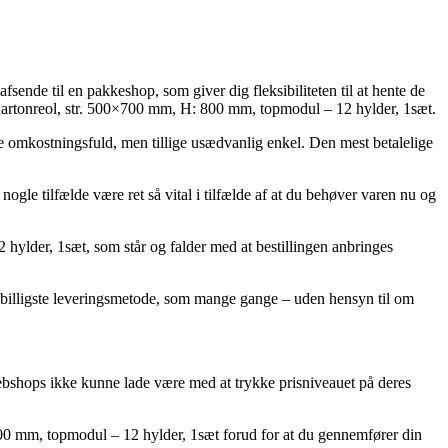
sende til en pakkeshop, som giver dig fleksibiliteten til at hente de
 Kartonreol, str. 500×700 mm, H: 800 mm, topmodul – 12 hylder, 1sæt.
mere omkostningsfuld, men tillige usædvanlig enkel. Den mest betalelige
le tilfælde være ret så vital i tilfælde af at du behøver varen nu og
ylder, 1sæt, som står og falder med at bestillingen anbringes
isbilligste leveringsmetode, som mange gange – uden hensyn til om
 webshops ikke kunne lade være med at trykke prisniveauet på deres
 800 mm, topmodul – 12 hylder, 1sæt forud for at du gennemfører din