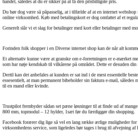
handel, således at du er sikker på at få den prisbilligste pris.
Du bør dog være så påpasselig, at i tilfælde af at en internet webshop
online virksomhed. Køb med betalingskort er dog omfattet af et regulati
Generelt slår vi et slag for betalinger med kort eller betalinger med m
Forinden folk shopper i en Diverse internet shop kan de når alt kommer 
Et alternativ kunne være at granske om e-forretningen er e-mærket med
som har nøje kendskab til vilkårene på området. Dette er desuden din a
Dertil kan det anbefales at kunden er sat ind i de mest essentielle b
essesentielt, at man permanent bibeholder sin faktura e-mail, således
til en mand eller kvinde.
Trustpilot frembyder sådan set pæne løsninger til at finde ud af mang
800 mm, topmodul – 12 hylder, 1sæt før du færdiggør din shopping.
Facebook forærer dig lige så vel en lang række ærlige muligheder for
virksomhedens service, som ligeledes bør tages i brug til afvejning af