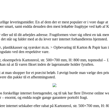
llige leveringsmidler. En af dem der er mest populær er i vore dage at af
super smart, samt endda desuden den mest letkøbte fragttype ved køb af
r eller ud til dit arbejdes adresse. Fragtformen viser sig oftest en tak 
n det står og falder med at du lever nær internet forhandlerens hjemsted.
plastikkasser og syæsker m.m. > Opbevaring til Karton & Papir kan i nog
ringsdato ved den respektive vare.
, eksempelvis Kartonreol, str. 500×700 mm, H: 800 mm, topmodul – 12 h
an nå at få varen fikset inden de lageransatte holder fyraften.
et at man shopper for et præcist beløb. I øvrigt burde man vælge den pr
vere din pakke til et afhentningssted.
 forskellige internet foretagender, og til tak har flere Diverse online
r – enormt, og endda nogle gange garantere portofri fragt.
flere internet selskaber efter rabat på Kartonreol, str. 500×700 mm, H: