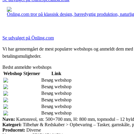
Önling.com tror på klassisk design, bæredygtig produktion, naturlige
Se udvalget på Önling.com
Vi har gennemgået de mest populære webshops og anmeldt dem med stjern
betalingsmuligheder.
Bedst anmeldte webshops
Webshop
Stjerner
Link
Besøg webshop
Besøg webshop
Besøg webshop
Besøg webshop
Besøg webshop
Besøg webshop
Navn:
Kartonreol, str. 500×700 mm, H: 800 mm, topmodul – 12 hyld
Kategori:
Tilbehør & Redskaber > Opbevaring – Tasker, garnskåle, p
Producent:
Diverse