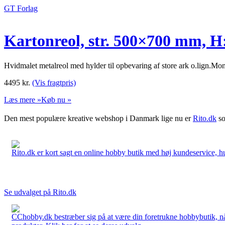
GT Forlag
Kartonreol, str. 500×700 mm, H
Hvidmalet metalreol med hylder til opbevaring af store ark o.lign.Mon
4495
kr.
(Vis fragtpris)
Læs mere »
Køb nu »
Den mest populære kreative webshop i Danmark lige nu er
Rito.dk
so
Rito.dk er kort sagt en online hobby butik med høj kundeservice, hurt
Se udvalget på Rito.dk
CChobby.dk bestræber sig på at være din foretrukne hobbybutik, når 