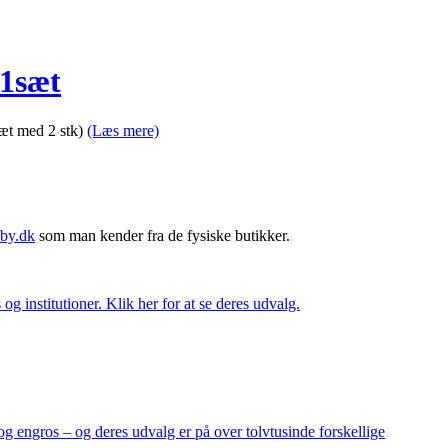
 1sæt
sæt med 2 stk)
(Læs mere)
by.dk
som man kender fra de fysiske butikker.
og institutioner. Klik her for at se deres udvalg.
og engros – og deres udvalg er på over tolvtusinde forskellige