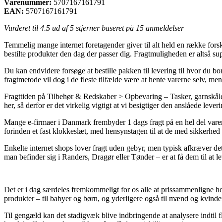
Varenummer:
5707167161791
EAN:
5707167161791
Vurderet til
4.5
ud af 5 stjerner baseret på
15
anmeldelser
Temmelig mange internet foretagender giver til alt held en række forske
bestilte produkter den dag der passer dig. Fragtmuligheden er altså 
Du kan endvidere forsøge at bestille pakken til levering til hvor du bo
fragtmetode vil dog i de fleste tilfælde være at hente varerne selv, me
Fragttiden på Tilbehør & Redskaber > Opbevaring – Tasker, garnskåle, 
her, så derfor er det virkelig vigtigt at vi besigtiger den anslåede leve
Mange e-firmaer i Danmark frembyder 1 dags fragt på en hel del varer
forinden et fast klokkeslæt, med hensynstagen til at de med sikkerhed k
Enkelte internet shops lover fragt uden gebyr, men typisk afkræver d
man befinder sig i Randers, Dragør eller Tønder – er at få dem til at le
Det er i dag særdeles fremkommeligt for os alle at prissammenligne hos
produkter – til babyer og børn, og yderligere også til mænd og kvinde
Til gengæld kan det stadigvæk blive indbringende at analysere indtil 