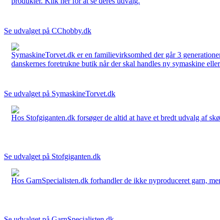
produkter. Klik her for at se deres udvalg.
Se udvalget på CChobby.dk
SymaskineTorvet.dk er en familievirksomhed der går 3 generationer t
danskernes foretrukne butik når der skal handles ny symaskine eller 
Se udvalget på SymaskineTorvet.dk
Hos Stofgiganten.dk forsøger de altid at have et bredt udvalg af skø
Se udvalget på Stofgiganten.dk
Hos GarnSpecialisten.dk forhandler de ikke nyproduceret garn, men op
Se udvalget på GarnSpecialisten.dk