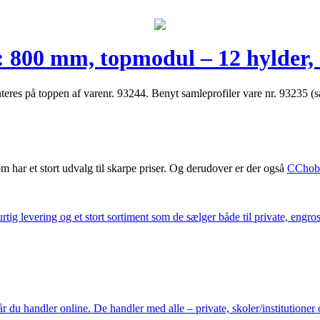
: 800 mm, topmodul – 12 hylder,
teres på toppen af varenr. 93244. Benyt samleprofiler vare nr. 93235 (
m har et stort udvalg til skarpe priser. Og derudover er der også
CChob
ig levering og et stort sortiment som de sælger både til private, engros 
du handler online. De handler med alle – private, skoler/institutioner 