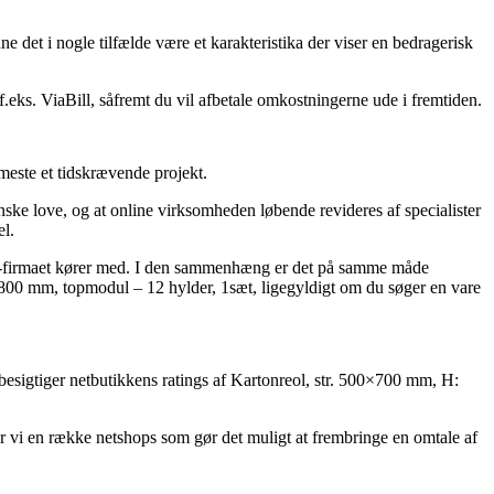
e det i nogle tilfælde være et karakteristika der viser en bedragerisk
f.eks. ViaBill, såfremt du vil afbetale omkostningerne ude i fremtiden.
 meste et tidskrævende projekt.
ske love, og at online virksomheden løbende revideres af specialister
el.
tik e-firmaet kører med. I den sammenhæng er det på samme måde
: 800 mm, topmodul – 12 hylder, 1sæt, ligegyldigt om du søger en vare
 besigtiger netbutikkens ratings af Kartonreol, str. 500×700 mm, H:
r vi en række netshops som gør det muligt at frembringe en omtale af