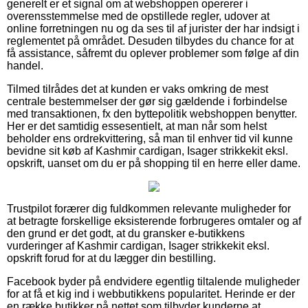
generelt er et signal om at webshoppen opererer i
overensstemmelse med de opstillede regler, udover at
online forretningen nu og da ses til af jurister der har indsigt i
reglementet på området. Desuden tilbydes du chance for at
få assistance, såfremt du oplever problemer som følge af din
handel.
Tilmed tilrådes det at kunden er vaks omkring de mest
centrale bestemmelser der gør sig gældende i forbindelse
med transaktionen, fx den byttepolitik webshoppen benytter.
Her er det samtidig essesentielt, at man når som helst
beholder ens ordrekvittering, så man til enhver tid vil kunne
bevidne sit køb af Kashmir cardigan, Isager strikkekit eksl.
opskrift, uanset om du er på shopping til en herre eller dame.
Trustpilot forærer dig fuldkommen relevante muligheder for
at betragte forskellige eksisterende forbrugeres omtaler og af
den grund er det godt, at du gransker e-butikkens
vurderinger af Kashmir cardigan, Isager strikkekit eksl.
opskrift forud for at du lægger din bestilling.
Facebook byder på endvidere egentlig tiltalende muligheder
for at få et kig ind i webbutikkens popularitet. Herinde er der
en række butikker på nettet som tilbyder kunderne at