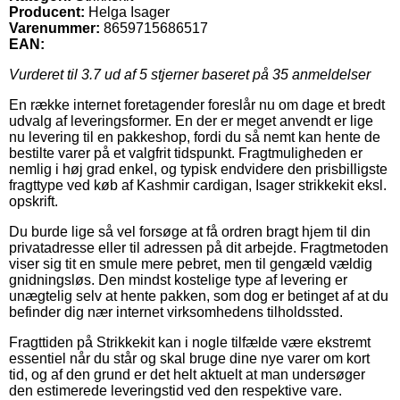
Producent:
Helga Isager
Varenummer:
8659715686517
EAN:
Vurderet til
3.7
ud af 5 stjerner baseret på
35
anmeldelser
En række internet foretagender foreslår nu om dage et bredt
udvalg af leveringsformer. En der er meget anvendt er lige
nu levering til en pakkeshop, fordi du så nemt kan hente de
bestilte varer på et valgfrit tidspunkt. Fragtmuligheden er
nemlig i høj grad enkel, og typisk endvidere den prisbilligste
fragttype ved køb af Kashmir cardigan, Isager strikkekit eksl.
opskrift.
Du burde lige så vel forsøge at få ordren bragt hjem til din
privatadresse eller til adressen på dit arbejde. Fragtmetoden
viser sig tit en smule mere pebret, men til gengæld vældig
gnidningsløs. Den mindst kostelige type af levering er
unægtelig selv at hente pakken, som dog er betinget af at du
befinder dig nær internet virksomhedens tilholdssted.
Fragttiden på Strikkekit kan i nogle tilfælde være ekstremt
essentiel når du står og skal bruge dine nye varer om kort
tid, og af den grund er det helt aktuelt at man undersøger
den estimerede leveringstid ved den respektive vare.