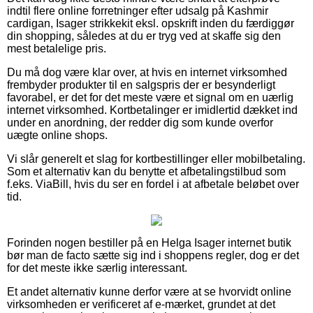
indtil flere online forretninger efter udsalg på Kashmir
cardigan, Isager strikkekit eksl. opskrift inden du færdiggør
din shopping, således at du er tryg ved at skaffe sig den
mest betalelige pris.
Du må dog være klar over, at hvis en internet virksomhed
frembyder produkter til en salgspris der er besynderligt
favorabel, er det for det meste være et signal om en uærlig
internet virksomhed. Kortbetalinger er imidlertid dækket ind
under en anordning, der redder dig som kunde overfor
uægte online shops.
Vi slår generelt et slag for kortbestillinger eller mobilbetaling.
Som et alternativ kan du benytte et afbetalingstilbud som
f.eks. ViaBill, hvis du ser en fordel i at afbetale beløbet over
tid.
Forinden nogen bestiller på en Helga Isager internet butik
bør man de facto sætte sig ind i shoppens regler, dog er det
for det meste ikke særlig interessant.
Et andet alternativ kunne derfor være at se hvorvidt online
virksomheden er verificeret af e-mærket, grundet at det