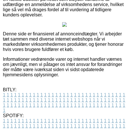
udfærdige en anmeldelse af virksomhedens service, hvilket
lige så vel må drages fordel af til vurdering af tidligere
kunders oplevelser.
Denne side er finansieret af annonceindtægter. Vi arbejder
tæt sammen med diverse internet webshops når vi
markedsfører virksomhedernes produkter, og tjener honorar
hvis vores brugere fuldfører et køb.
Informationer vedrørende varer og internet handler værnes
om jævnligt, men vi påtager os intet ansvar for forandringer
der måtte være iværksat siden vi sidst opdaterede
hjemmesidens oplysninger.
BITLY:
1
1
1
1
1
1
1
1
1
1
1
1
1
1
1
1
1
1
1
1
1
1
1
1
1
1
1
1
1
1
1
1
1
1
1
1
1
1
1
1
1
1
1
1
1
1
1
1
1
1
1
1
1
1
1
1
1
1
1
1
1
1
1
1
1
1
1
1
1
1
1
1
1
1
1
1
1
1
1
1
1
1
1
1
1
1
1
1
1
1
1
1
1
1
1
1
1
1
1
1
SPOTIFY:
1
1
1
1
1
1
1
1
1
1
1
1
1
1
1
1
1
1
1
1
1
1
1
1
1
1
1
1
1
1
1
1
1
1
1
1
1
1
1
1
1
1
1
1
1
1
1
1
1
1
1
1
1
1
1
1
1
1
1
1
1
1
1
1
1
1