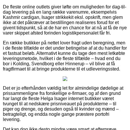
De fleste online outlets giver løfte om muligheden for dag-til-
dag levering på en lang række varenumre, eksempelvis
Kashmir cardigan, Isager strikkekit eksl. opskrift, men glem
ikke at det påkræver at bestillingen realiseres forud for et
givent tidspunkt, så at de har en chance for at nå at få de nye
varer skippet afsted forinden logistikpersonalet får fri.
En række butikker på nettet lover fragt uden beregning, men
i de fleste tilfælde er det under betingelse af at du handler for
et fastsat beløb. Alternativt kunne du tage den mest letkøbte
leveringsmetode, hvilket i de fleste tilfælde – hvad end du
bor i Kolding, Svendborg eller Hinnerup – vil blive at få
fragtfirmaet til at bringe produkterne til et udleveringssted.
Det er jo efterhånden vældig let for almindelige dødelige at
prissammenligne fra forskellige e-firmaer, og af den grund
har langt de fleste Helga Isager internet butikker været
tvunget til at nedskære prisniveauet på produkterne – til
piger og drenge, og desuden også til kvinder og mænd –
betragteligt, og endda nogle gange præstere portofri
levering.
Det kan dog ikke desto mindre være smart at efterprøve