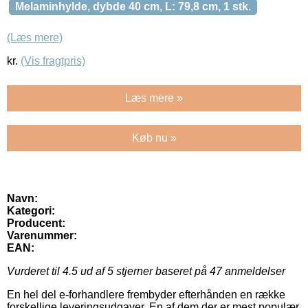
Melaminhylde, dybde 40 cm, L: 79,8 cm, 1 stk.
(Læs mere)
kr.
(Vis fragtpris)
Læs mere »
Køb nu »
Navn:
Kategori:
Producent:
Varenummer:
EAN:
Vurderet til
4.5
ud af 5 stjerner baseret på
47
anmeldelser
En hel del e-forhandlere frembyder efterhånden en række
forskellige leveringsudgaver. En af dem der er mest populær