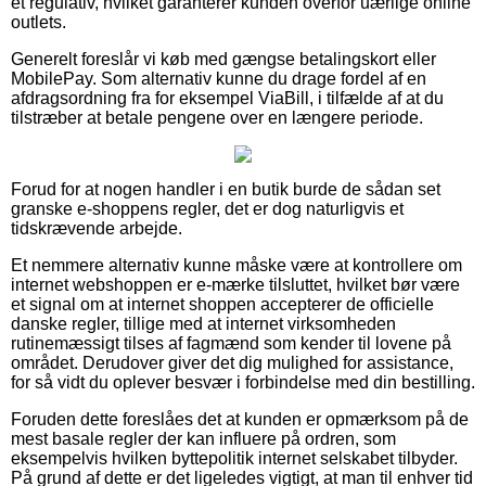
et regulativ, hvilket garanterer kunden overfor uærlige online
outlets.
Generelt foreslår vi køb med gængse betalingskort eller
MobilePay. Som alternativ kunne du drage fordel af en
afdragsordning fra for eksempel ViaBill, i tilfælde af at du
tilstræber at betale pengene over en længere periode.
Forud for at nogen handler i en butik burde de sådan set
granske e-shoppens regler, det er dog naturligvis et
tidskrævende arbejde.
Et nemmere alternativ kunne måske være at kontrollere om
internet webshoppen er e-mærke tilsluttet, hvilket bør være
et signal om at internet shoppen accepterer de officielle
danske regler, tillige med at internet virksomheden
rutinemæssigt tilses af fagmænd som kender til lovene på
området. Derudover giver det dig mulighed for assistance,
for så vidt du oplever besvær i forbindelse med din bestilling.
Foruden dette foreslåes det at kunden er opmærksom på de
mest basale regler der kan influere på ordren, som
eksempelvis hvilken byttepolitik internet selskabet tilbyder.
På grund af dette er det ligeledes vigtigt, at man til enhver tid