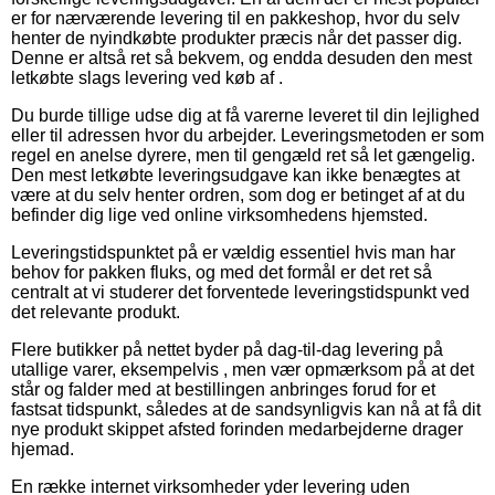
er for nærværende levering til en pakkeshop, hvor du selv
henter de nyindkøbte produkter præcis når det passer dig.
Denne er altså ret så bekvem, og endda desuden den mest
letkøbte slags levering ved køb af .
Du burde tillige udse dig at få varerne leveret til din lejlighed
eller til adressen hvor du arbejder. Leveringsmetoden er som
regel en anelse dyrere, men til gengæld ret så let gængelig.
Den mest letkøbte leveringsudgave kan ikke benægtes at
være at du selv henter ordren, som dog er betinget af at du
befinder dig lige ved online virksomhedens hjemsted.
Leveringstidspunktet på er vældig essentiel hvis man har
behov for pakken fluks, og med det formål er det ret så
centralt at vi studerer det forventede leveringstidspunkt ved
det relevante produkt.
Flere butikker på nettet byder på dag-til-dag levering på
utallige varer, eksempelvis , men vær opmærksom på at det
står og falder med at bestillingen anbringes forud for et
fastsat tidspunkt, således at de sandsynligvis kan nå at få dit
nye produkt skippet afsted forinden medarbejderne drager
hjemad.
En række internet virksomheder yder levering uden