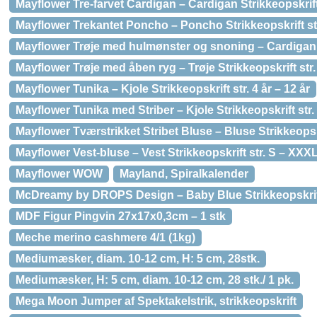
Mayflower Tre-farvet Cardigan – Cardigan Strikkeopskrift
Mayflower Trekantet Poncho – Poncho Strikkeopskrift s
Mayflower Trøje med hulmønster og snoning – Cardigan 
Mayflower Trøje med åben ryg – Trøje Strikkeopskrift str
Mayflower Tunika – Kjole Strikkeopskrift str. 4 år – 12 år
Mayflower Tunika med Striber – Kjole Strikkeopskrift str
Mayflower Tværstrikket Stribet Bluse – Bluse Strikkeopskr
Mayflower Vest-bluse – Vest Strikkeopskrift str. S – XXX
Mayflower WOW
Mayland, Spiralkalender
McDreamy by DROPS Design – Baby Blue Strikkeopskrift s
MDF Figur Pingvin 27x17x0,3cm – 1 stk
Meche merino cashmere 4/1 (1kg)
Mediumæsker, diam. 10-12 cm, H: 5 cm, 28stk.
Mediumæsker, H: 5 cm, diam. 10-12 cm, 28 stk./ 1 pk.
Mega Moon Jumper af Spektakelstrik, strikkeopskrift