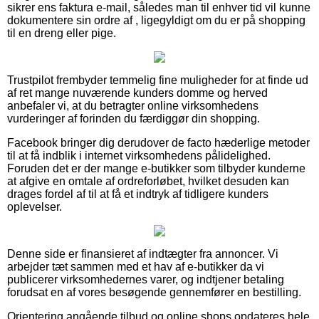
sikrer ens faktura e-mail, således man til enhver tid vil kunne
dokumentere sin ordre af , ligegyldigt om du er på shopping
til en dreng eller pige.
Trustpilot frembyder temmelig fine muligheder for at finde ud
af ret mange nuværende kunders domme og herved
anbefaler vi, at du betragter online virksomhedens
vurderinger af forinden du færdiggør din shopping.
Facebook bringer dig derudover de facto hæderlige metoder
til at få indblik i internet virksomhedens pålidelighed.
Foruden det er der mange e-butikker som tilbyder kunderne
at afgive en omtale af ordreforløbet, hvilket desuden kan
drages fordel af til at få et indtryk af tidligere kunders
oplevelser.
Denne side er finansieret af indtægter fra annoncer. Vi
arbejder tæt sammen med et hav af e-butikker da vi
publicerer virksomhedernes varer, og indtjener betaling
forudsat en af vores besøgende gennemfører en bestilling.
Orientering angående tilbud og online shops opdateres hele