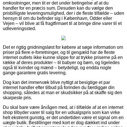
omkostninger, men tit er det under betingelse af at du
handler for en præcis sum. Desuden kan du vælge den
prisbilligste leveringsmulighed, der i de fleste tilfælde – uden
hensyn til om du befinder sig i København, Odder eller
Vejen – vil blive at få fragtfirmaet til at bringe dine varer til et
udleveringssted.
Det er rigtig gnidningsløst for købere at søge information om
priser på flere e-forretninger, og til gengæld har de fleste
internet outlets ikke kunne slippe for at trykke priserne på en
række af deres produkter – til babyer og børn, og ligeledes
også til kvinder og mænd – betydeligt, og endda nogle
gange garantere gratis levering.
Dog kan det immervæk blive nyttigt at besigtige et par
internet handler efter tilbud på forinden du færdiggør din
shopping, således at man er skudsikker på at skaffe sig den
skarpeste pris.
Du skal bare være årvågen med, at i tilfælde af at en internet
shop tilbyder varer til salg for en udsalgspris som kan virke
helt ekstremt gunstig, er det undertiden være et signal om en
uægte butik. Bestillinger med kort er dog dækket ind under