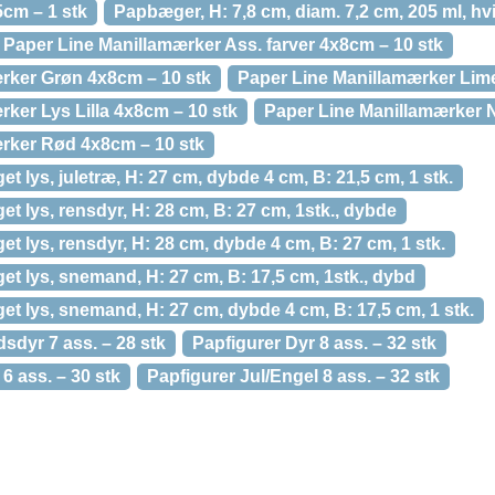
cm – 1 stk
Papbæger, H: 7,8 cm, diam. 7,2 cm, 205 ml, hvid
Paper Line Manillamærker Ass. farver 4x8cm – 10 stk
rker Grøn 4x8cm – 10 stk
Paper Line Manillamærker Lim
ker Lys Lilla 4x8cm – 10 stk
Paper Line Manillamærker N
rker Rød 4x8cm – 10 stk
 lys, juletræ, H: 27 cm, dybde 4 cm, B: 21,5 cm, 1 stk.
t lys, rensdyr, H: 28 cm, B: 27 cm, 1stk., dybde
t lys, rensdyr, H: 28 cm, dybde 4 cm, B: 27 cm, 1 stk.
t lys, snemand, H: 27 cm, B: 17,5 cm, 1stk., dybd
t lys, snemand, H: 27 cm, dybde 4 cm, B: 17,5 cm, 1 stk.
sdyr 7 ass. – 28 stk
Papfigurer Dyr 8 ass. – 32 stk
6 ass. – 30 stk
Papfigurer Jul/Engel 8 ass. – 32 stk