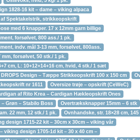
Ostevoks, hvid, 5 kg/ 1 pk.
sign 1828-16 kit – dame – viking alpaca
 Spektakelstrik, strikkeopskrift
pose med 6 knapper. 17 x 12mm garn billige
ment, forsølvet, 800 ass./ 1 pk.
iment, indv. mål 3-13 mm, forsølvet, 800ass.
 mm, forsølvet, 50 stk./ 1 pk.
+7 cm, L: 10+12+14+16 cm, hvid, 4 stk./ 1 sæt
 DROPS Design – Tæppe Strikkeopskrift 100 x 150 cm
Ov
kkeopskrift nr 1611
Oversize trøje – opskrift (CeWeC)
ardigan af Rito Krea – Cardigan Hækleopskrift Ones
 – Grøn – Stabilo Boss
Overtræksknapper 15mm – 6 stk
m. 22 mm, 12 stk./ 1 pk.
Ovnhandske, str. 18×28 cm, 145 g,
g design 1715-22 kit – 30cm x 30cm – viking vår
 viking design 1705-1d kit – 30 x 40 cm –