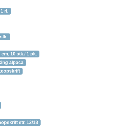
 rl.
stk.
8 cm, 10 stk./ 1 pk.
iking alpaca
keopskrift
skrift str. 12/18