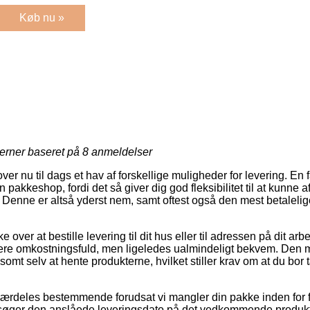
Køb nu »
jerner baseret på
8
anmeldelser
ver nu til dags et hav af forskellige muligheder for levering. En f
en pakkeshop, fordi det så giver dig god fleksibilitet til at kunne 
. Denne er altså yderst nem, samt oftest også den mest betalelig
e over at bestille levering til dit hus eller til adressen på dit 
 mere omkostningsfuld, men ligeledes ualmindeligt bekvem. Den 
somt selv at hente produkterne, hvilket stiller krav om at du bor 
ærdeles bestemmende forudsat vi mangler din pakke inden for få
rsøger den anslåede leveringsdato på det vedkommende produkt