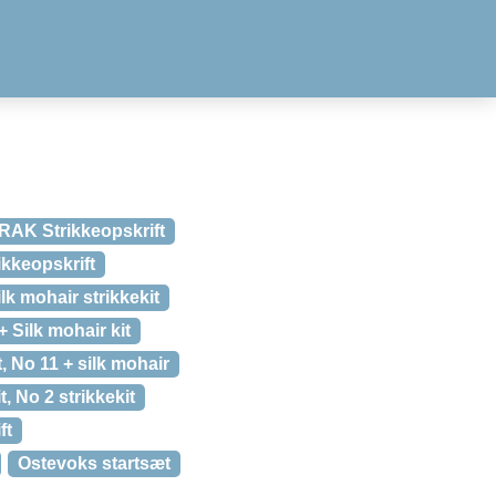
AK Strikkeopskrift
kkeopskrift
ilk mohair strikkekit
+ Silk mohair kit
, No 11 + silk mohair
, No 2 strikkekit
ft
Ostevoks startsæt