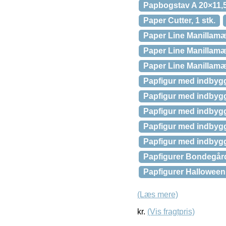
Papbogstav A 20×11,5
Paper Cutter, 1 stk.
Paper Line Manillamæ
Paper Line Manillamær
Paper Line Manillamæ
Papfigur med indbygget
Papfigur med indbygge
Papfigur med indbygge
Papfigur med indbygge
Papfigur med indbygge
Papfigurer Bondegård
Papfigurer Halloween 
(Læs mere)
kr.
(Vis fragtpris)