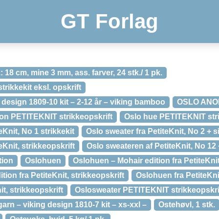
GT Forlag
: 18 cm, mine 3 mm, ass. farver, 24 stk./ 1 pk.
trikkekit eksl. opskrift
 design 1809-10 kit – 2-12 år – viking bamboo
OSLO ANOR
ion PETITEKNIT strikkeopskrift
Oslo hue PETITEKNIT stri
eKnit, No 1 strikkekit
Oslo sweater fra PetiteKnit, No 2 + s
eKnit, strikkeopskrift
Oslo sweateren af PetiteKnit, No 12 
tion
Oslohuen
Oslohuen – Mohair edition fra PetiteKnit
ion fra PetiteKnit, strikkeopskrift
Oslohuen fra PetiteKnit
t, strikkeopskrift
Oslosweater PETITEKNIT strikkeopskri
arn – viking design 1810-7 kit – xs-xxl –
Ostehøvl, 1 stk.