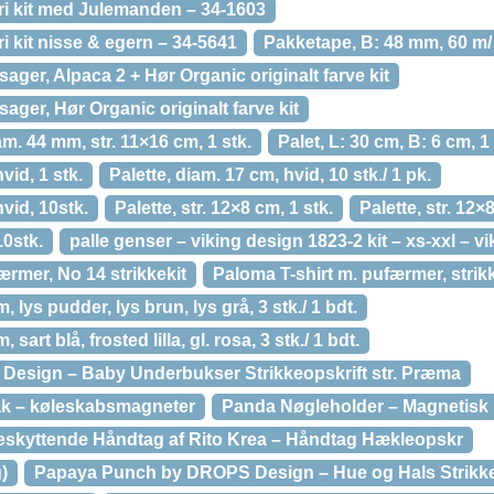
i kit med Julemanden – 34-1603
 kit nisse & egern – 34-5641
Pakketape, B: 48 mm, 60 m/ 1
ager, Alpaca 2 + Hør Organic originalt farve kit
ager, Hør Organic originalt farve kit
am. 44 mm, str. 11×16 cm, 1 stk.
Palet, L: 30 cm, B: 6 cm, 1 
vid, 1 stk.
Palette, diam. 17 cm, hvid, 10 stk./ 1 pk.
hvid, 10stk.
Palette, str. 12×8 cm, 1 stk.
Palette, str. 12×
10stk.
palle genser – viking design 1823-2 kit – xs-xxl – v
ærmer, No 14 strikkekit
Paloma T-shirt m. pufærmer, strik
lys pudder, lys brun, lys grå, 3 stk./ 1 bdt.
art blå, frosted lilla, gl. rosa, 3 stk./ 1 bdt.
esign – Baby Underbukser Strikkeopskrift str. Præma
ak – køleskabsmagneter
Panda Nøgleholder – Magnetisk
skyttende Håndtag af Rito Krea – Håndtag Hækleopskr
)
Papaya Punch by DROPS Design – Hue og Hals Strikkeop