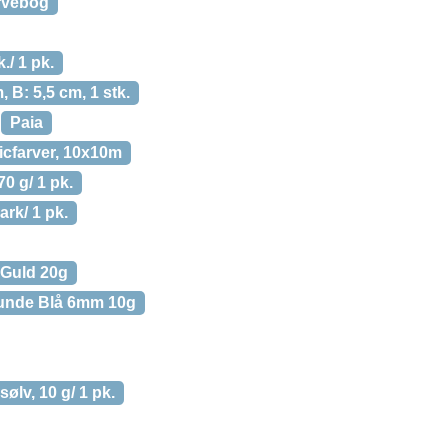
rvebog
./ 1 pk.
 B: 5,5 cm, 1 stk.
Paia
licfarver, 10x10m
70 g/ 1 pk.
ark/ 1 pk.
r Guld 20g
 Runde Blå 6mm 10g
sølv, 10 g/ 1 pk.