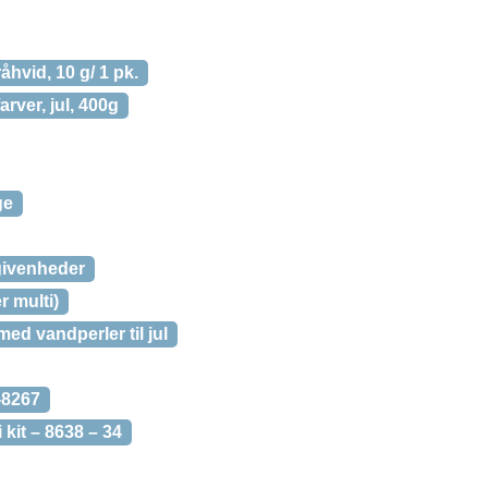
råhvid, 10 g/ 1 pk.
arver, jul, 400g
ge
givenheder
r multi)
ed vandperler til jul
-8267
kit – 8638 – 34