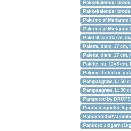
Pakkekalender broder
Pakkekalender broderi
Palermo af Marianne Is
Palermo af Marianne Is
Palet til vandfarve, di
Palette, diam. 17 cm, h
Palette, diam. 17 cm, 
Palette, str. 12×8 cm, 
Paloma T-shirt m. puf
Pampasgræs, L: 50 cm, 
Pampasgræs, L: 50 cm, s
Pampered by DROPS D
Panda magneter, 5-p
Pandeholder/Varmebe
Pandoro uldgarn (1kg