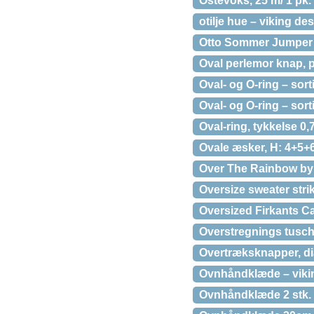
Ostevoks, 25 m/ 1 pk.
otilje hue – viking de
Otto Sommer Jumper af
Oval perlemor knap, 
Oval- og O-ring – sorti
Oval- og O-ring – sort
Oval-ring, tykkelse 0,7
Ovale æsker, H: 4+5+6
Over The Rainbow by
Oversize sweater stri
Oversized Firkants C
Overstregnings tusch
Overtræksknapper, dia
Ovnhåndklæde – vikin
Ovnhåndklæde 2 stk. –