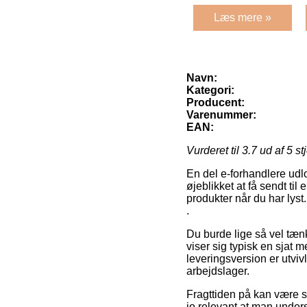
Læs mere »
Navn:
Kategori:
Producent:
Varenummer:
EAN:
Vurderet til
3.7
ud af 5 st
En del e-forhandlere udlo
øjeblikket at få sendt til 
produkter når du har lyst
.
Du burde lige så vel tænk
viser sig typisk en sjat
leveringsversion er utvivl
arbejdslager.
Fragttiden på kan være s
jo relevant at man unde