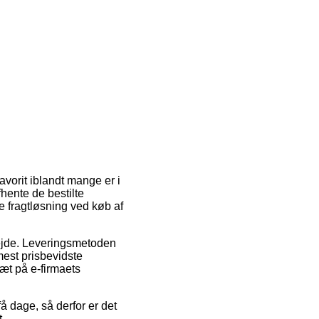
avorit iblandt mange er i
afhente de bestilte
e fragtløsning ved køb af
arbejde. Leveringsmetoden
mest prisbevidste
tæt på e-firmaets
 dage, så derfor er det
.