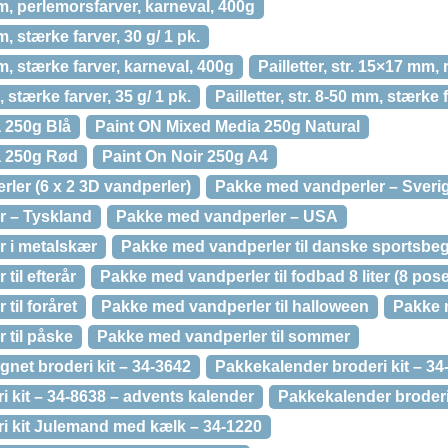
 mm, perlemorsfarver, karneval, 400g
mm, stærke farver, 30 g/ 1 pk.
mm, stærke farver, karneval, 400g
Pailletter, str. 15×17 mm, 
, stærke farver, 35 g/ 1 pk.
Pailletter, str. 8-50 mm, stærke f
 250g Blå
Paint ON Mixed Media 250g Natural
a 250g Rød
Paint On Noir 250g A4
ler (6 x 2 3D vandperler)
Pakke med vandperler – Sveri
r – Tyskland
Pakke med vandperler – USA
 i metalskær
Pakke med vandperler til danske sportsbe
til efterår
Pakke med vandperler til fodbad 8 liter (8 pose
til foråret
Pakke med vandperler til halloween
Pakke m
 til påske
Pakke med vandperler til sommer
net broderi kit – 34-3642
Pakkekalender broderi kit – 34
 kit – 34-8638 – advents kalender
Pakkekalender broderi 
i kit Julemand med kælk – 34-1220