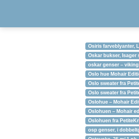
Osiris farveblyanter, L
Oskar bukser, Isager s
oskar genser – viking
Oslo hue Mohair Edit
Oslo sweater fra Petit
Oslo sweater fra Petit
Oslohue – Mohair Edi
Oslohuen – Mohair edit
Oslohuen fra PetiteKni
osp genser, i dobbeltg