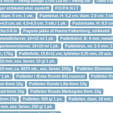
40cm – viking design 1705-13a kit – viking vår
Owls Fa
er strikkekit eksl. opskrift
P.O.P.K.N.I.T
diam. 5 cm, 1 stk.
Paddehat, H: 5,2 cm, diam. 2,9 cm, 3 stk
,5 cm, str. 4,5+6,5 cm, 3 stk./ 1 pk.
Paddehatte, H: 8,5 cm,
fra 0-8 år
Pagode jakke af Hanne Falkenberg, strikkekit
metallicfarver, 10×10 m/ 1 pk.
Pailletbånd, B: 6 mm, metal
 perlemorsfarver, 10×10 m/ 1 pk.
Pailletdrys, str. 2-5 mm, 1
mm, 170g
Pailletfolie, 15,8×11 cm, tykkelse 0,25 mm, 20 ass. 
10 mm, ass. farver, 10 g/ 1 pk.
×10 mm, ca. 6875 stk., ass. farver, 250g
Pailletter Blomste
 1 pk.
Pailletter i Æske Runde Blå nuancer
Pailletter
bber 6mm 10g
Pailletter Runde Lilla 6mm 10g
erød 6mm 10g
Pailletter Runde Mørkegrøn 6mm 10g
t 6mm 10g
Pailletter, 500 g/ 1 ps.
Pailletter, diam. 18 mm, 
 mm, ass. farver, 250 g/ 1 pk.