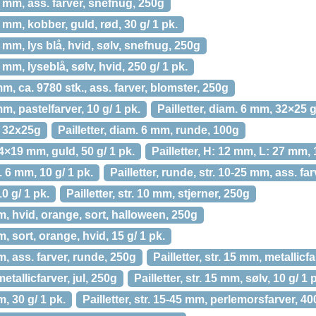
5 mm, ass. farver, snefnug, 250g
5 mm, kobber, guld, rød, 30 g/ 1 pk.
5 mm, lys blå, hvid, sølv, snefnug, 250g
 mm, lyseblå, sølv, hvid, 250 g/ 1 pk.
mm, ca. 9780 stk., ass. farver, blomster, 250g
mm, pastelfarver, 10 g/ 1 pk.
Pailletter, diam. 6 mm, 32×25 g
, 32x25g
Pailletter, diam. 6 mm, runde, 100g
 14×19 mm, guld, 50 g/ 1 pk.
Pailletter, H: 12 mm, L: 27 mm, 
. 6 mm, 10 g/ 1 pk.
Pailletter, runde, str. 10-25 mm, ass. far
10 g/ 1 pk.
Pailletter, str. 10 mm, stjerner, 250g
 mm, hvid, orange, sort, halloween, 250g
mm, sort, orange, hvid, 15 g/ 1 pk.
mm, ass. farver, runde, 250g
Pailletter, str. 15 mm, metallicfa
metallicfarver, jul, 250g
Pailletter, str. 15 mm, sølv, 10 g/ 1 
m, 30 g/ 1 pk.
Pailletter, str. 15-45 mm, perlemorsfarver, 400