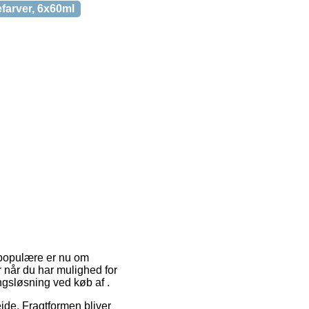
farver, 6x60ml
 populære er nu om
er når du har mulighed for
ngsløsning ved køb af .
bejde. Fragtformen bliver