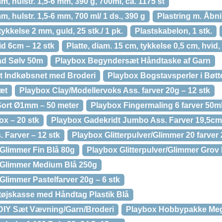
mm, hulstr. 1,5-6 mm, 390 g, 700ml, ca. 1175 st
mm, hulstr. 1,5-6 mm, 700 ml/ 1 ds., 390 g
Plastring m. Åbn
tykkelse 2 mm, guld, 25 stk./ 1 pk.
Plastskabelon, 1 stk.
d 6cm – 12 stk
Platte, diam. 15 cm, tykkelse 0,5 cm, hvid, 
åd Sølv 50m
Playbox Begyndersæt Håndtaske af Garn
 Indkøbsnet med Broderi
Playbox Bogstavsperler i Bøtte
æt
Playbox Clay/Modellervoks Ass. farver 20g – 12 stk
Sort Ø1mm – 50 meter
Playbox Fingermaling 6 farver 50ml
ox – 20 stk
Playbox Gadekridt Jumbo Ass. Farver 19,5cm 
. Farver – 12 stk
Playbox Glitterpulver/Glimmer 20 farver 
/Glimmer Fin Blå 80g
Playbox Glitterpulver/Glimmer Grov
r/Glimmer Medium Blå 250g
/Glimmer Pastelfarver 20g – 6 stk
øjskasse med Håndtag Plastik Blå
IY Sæt Vævning/Garn/Broderi
Playbox Hobbypakke Meg