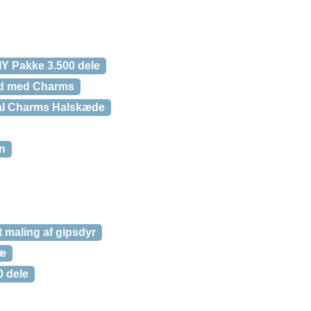
Y Pakke 3.500 dele
nd med Charms
tal Charms Halskæde
n
 maling af gipsdyr
ræ
0 dele