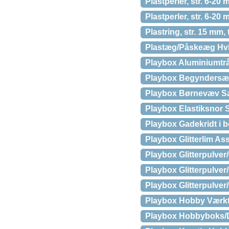
Plastperler, str. 6-20 
Plastperler, str. 6-20 
Plastring, str. 15 mm, 
Plastæg/Påskeæg Hvi
Playbox Aluminiumtr
Playbox Begyndersæt
Playbox Børnevæv S
Playbox Elastiksnor 
Playbox Gadekridt i b
Playbox Glitterlim Ass
Playbox Glitterpulver
Playbox Glitterpulve
Playbox Glitterpulver
Playbox Hobby Værkt
Playbox Hobbyboks/D