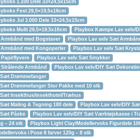
byboks 1.100 Dele 33×24,5x15cm
byboks Fest 29,5×19,5x16cm
yboks Jul 3.000 Dele 33×24,5x15cm
byboks Multi 29,5×19,5x16cm
Playbox Kæmpe Lav selv/DI
t Armbånd med Bogstaver
Playbox Lav selv Sæt Armbå
t Armbånd med Kongoperler
Playbox Lav selv Sæt Krys
 Papirflyvere
Playbox Lav selv Sæt Smykker
t Strålende Armbånd
Playbox Lav selv/DIY Sæt Dekoratio
Y Sæt Drømmefanger
Y Sæt Drømmefanger Stor Pakke med 10 stk
 Sæt Insekthus/insekthotel/Træhus
 Sæt Maling & Tegning 180 dele
Playbox Lav selv/DIY Sæt
 Sæt Påske
Playbox Lav selv/DIY Sæt Værktøjskasse i T
g – 24 stk
Playbox Light Clay/Modellervoks Figurdele 10
dellervoks i Pose 8 farver 120g – 8 stk