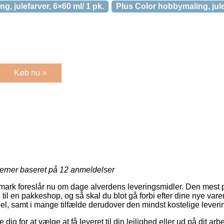
, julefarver, 6×60 ml/ 1 pk.
Plus Color hobbymaling, jule
Køb nu »
jerner baseret på
12
anmeldelser
mark foreslår nu om dage alverdens leveringsmidler. Den mest
n til en pakkeshop, og så skal du blot gå forbi efter dine nye var
pel, samt i mange tilfælde derudover den mindst kostelige leveri
dig for at vælge at få leveret til din lejlighed eller ud på dit ar