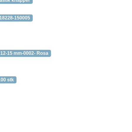
astik knapper
 18228-150005
8312-15 mm-0002- Rosa
00 stk