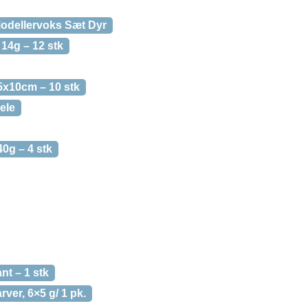
Modellervoks Sæt Dyr
14g – 12 stk
5x10cm – 10 stk
ele
0g – 4 stk
nt – 1 stk
rver, 6×5 g/ 1 pk.