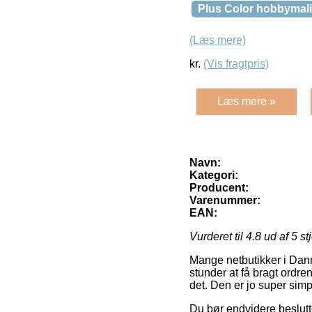
Plus Color hobbymaling
(Læs mere)
kr.
(Vis fragtpris)
Læs mere »
Navn:
Kategori:
Producent:
Varenummer:
EAN:
Vurderet til
4.8
ud af 5 st
Mange netbutikker i Dan
stunder at få bragt ordre
det. Den er jo super sim
Du bør endvidere beslutte 