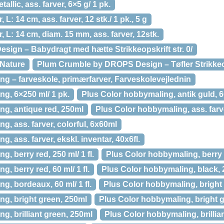
llic, ass. farver, 6×5 g/ 1 pk.
, L: 14 cm, ass. farver, 12 stk./ 1 pk., 5 g
r, L: 14 cm, diam. 15 mm, ass. farver, 12stk.
sign – Babydragt med hætte Strikkeopskrift str. 0/
 Nature
Plum Crumble by DROPS Design – Tøfler Strikkeops
g – farveskole, primærfarver, Farveskolevejlednin
g, 6×250 ml/ 1 pk.
Plus Color hobbymaling, antik guld, 60 
ng, antique red, 250ml
Plus Color hobbymaling, ass. farv
g, ass. farver, colorful, 6x60ml
, ass. farver, ekskl. inventar, 40x6fl.
, berry red, 250 ml/ 1 fl.
Plus Color hobbymaling, berry 
, berry red, 60 ml/ 1 fl.
Plus Color hobbymaling, black,
g, bordeaux, 60 ml/ 1 fl.
Plus Color hobbymaling, bright g
ng, bright green, 250ml
Plus Color hobbymaling, bright gre
g, brilliant green, 250ml
Plus Color hobbymaling, brilliant