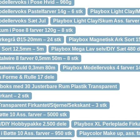
odellervoks i Pose Hvid – 960g
dellervoks Pastelfarver 14g – 6 stk
Playbox Light Clay/
odellervoks Sæt Jul
Playbox Light Clay/Skum Ass. farver 
um i Pose 8 farver 120g – 8 stk
rkegrå Ø15-20mm – 24 stk
Playbox Magnetisk Ark Sort 1
e Sort 12,5mm – 5m
Playbox Mega Lav selv/DIY Sæt 480 d
alwire 8 farver 0,5mm 50m – 8 stk
talwire Guld 0,3mm 80m
Playbox Modellervoks 4 farver 14
 Forme & Rulle 17 dele
boks med 30 Justerbare Rum Plastik Transparent
rkant – 2 stk
ransparent Firkantet/Stjerne/Sekskant – 3 stk
tte 10 Ass. farver – 5000 stk
v/DIY Hobbypakke 2.500 dele
Playbox XL Perleplade Firka
 Bøtte 10 Ass. farver – 950 stk
Playcolor Make up, ass. fa