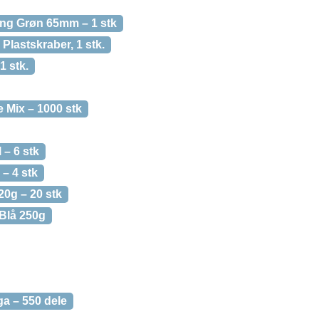
ing Grøn 65mm – 1 stk
Plastskraber, 1 stk.
1 stk.
 Mix – 1000 stk
 – 6 stk
– 4 stk
20g – 20 stk
 Blå 250g
a – 550 dele