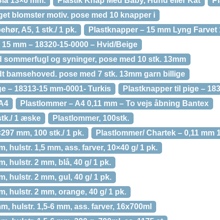
Blå 13×6 mm.
Plastik Knap Med Baby, Hund eller Kat
Pl
et blomster motiv. pose med 10 knapper i
hør, A5, 1 stk./ 1 pk.
Plastknapper – 15 mm Lyng Farvet
s 15 mm – 18320-15-0000 – Hvid/Beige
d sommerfugl og syninger, pose med 10 stk. 13mm
t bamsehoved. pose med 7 stk. 13mm garn billige
ge – 18313-15 mm-0001- Turkis
Plastknapper til pige – 1
 A4
Plastlommer – A4 0,11 mm – To vejs åbning Bantex
tk./ 1 æske
Plastlommer, 100stk.
297 mm, 100 stk./ 1 pk.
Plastlommer/ Chartek – 0,11 mm 1
m, hulstr. 1,5 mm, ass. farver, 10×40 g/ 1 pk.
, hulstr. 2 mm, blå, 40 g/ 1 pk.
, hulstr. 2 mm, gul, 40 g/ 1 pk.
m, hulstr. 2 mm, orange, 40 g/ 1 pk.
 mm, hulstr. 1,5-6 mm, ass. farver, 16x700ml