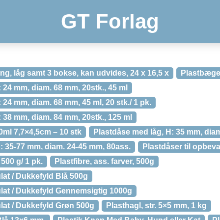
GT Forlag
ing, låg samt 3 bokse, kan udvides, 24 x 16,5 x
Plastbæger,
: 24 mm, diam. 68 mm, 20stk., 45 ml
 24 mm, diam. 68 mm, 45 ml, 20 stk./ 1 pk.
: 38 mm, diam. 84 mm, 20stk., 125 ml
0ml 7,7×4,5cm – 10 stk
Plastdåse med låg, H: 35 mm, diam.
H: 35-77 mm, diam. 24-45 mm, 80ass.
Plastdåser til opbevar
 500 g/ 1 pk.
Plastfibre, ass. farver, 500g
ulat / Dukkefyld Blå 500g
ulat / Dukkefyld Gennemsigtig 1000g
ulat / Dukkefyld Grøn 500g
Plasthagl, str. 5×5 mm, 1 kg