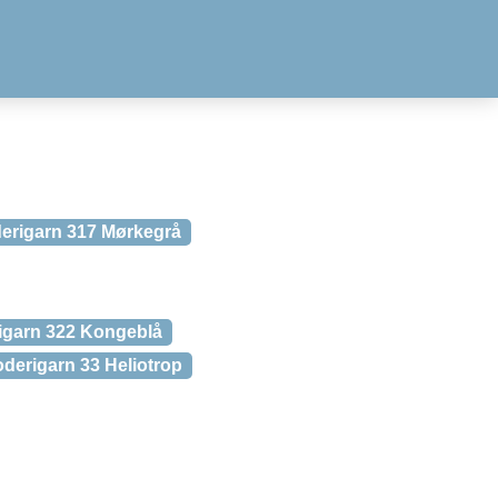
erigarn 317 Mørkegrå
igarn 322 Kongeblå
derigarn 33 Heliotrop