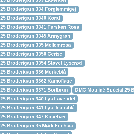
25 Broderigarn 333 Lavendel
25 Broderigarn 334 Forglemmigej
25 Broderigarn 3340 Koral
 25 Broderigarn 3341 Fersken Rosa
 25 Broderigarn 3345 Armygrøn
25 Broderigarn 335 Mellemrosa
25 Broderigarn 3350 Cerise
25 Broderigarn 3354 Støvet Lyserød
25 Broderigarn 336 Mørkeblå
 25 Broderigarn 3362 Kamoflage
25 Broderigarn 3371 Sortbrun
DMC Mouliné Spécial 25 B
25 Broderigarn 340 Lys Lavendel
25 Broderigarn 341 Lys Jeansblå
25 Broderigarn 347 Kirsebær
25 Broderigarn 35 Mørk Fuchsia