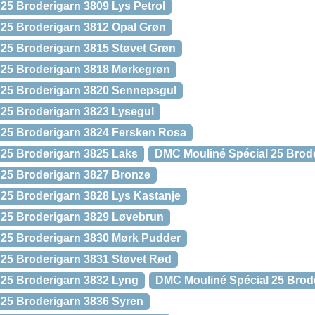
25 Broderigarn 3809 Lys Petrol
25 Broderigarn 3812 Opal Grøn
25 Broderigarn 3815 Støvet Grøn
 25 Broderigarn 3818 Mørkegrøn
 25 Broderigarn 3820 Sennepsgul
25 Broderigarn 3823 Lysegul
 25 Broderigarn 3824 Fersken Rosa
25 Broderigarn 3825 Laks
DMC Mouliné Spécial 25 Brod
 25 Broderigarn 3827 Bronze
25 Broderigarn 3828 Lys Kastanje
 25 Broderigarn 3829 Løvebrun
 25 Broderigarn 3830 Mørk Pudder
25 Broderigarn 3831 Støvet Rød
 25 Broderigarn 3832 Lyng
DMC Mouliné Spécial 25 Brod
25 Broderigarn 3836 Syren