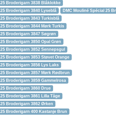
25 Broderigarn 3838 Blåklokke
25 Broderigarn 3840 Lyseblå
DMC Mouliné Spécial 25 Br
25 Broderigarn 3843 Turkisblå
25 Broderigarn 3844 Mørk Turkis
 25 Broderigarn 3847 Søgrøn
25 Broderigarn 3850 Opal Grøn
 25 Broderigarn 3852 Sennepsgul
25 Broderigarn 3853 Støvet Orange
25 Broderigarn 3856 Lys Laks
 25 Broderigarn 3857 Mørk Rødbrun
 25 Broderigarn 3859 Gammelrosa
25 Broderigarn 3860 Drue
25 Broderigarn 3861 Lilla Tåge
25 Broderigarn 3862 Ørken
25 Broderigarn 400 Kastanje Brun