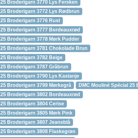
25 Broderigarn 3770 Lys Fersken
 25 Broderigarn 3772 Lys Rødbrun
25 Broderigarn 3776 Rust
 25 Broderigarn 3777 Bordeauxrød
 25 Broderigarn 3778 Mørk Pudder
 25 Broderigarn 3781 Chokolade Brun
25 Broderigarn 3782 Beige
 25 Broderigarn 3787 Gråbrun
25 Broderigarn 3790 Lys Kastanje
 25 Broderigarn 3799 Mørkegrå
DMC Mouliné Spécial 25 
 25 Broderigarn 3802 Bordeauxrød
25 Broderigarn 3804 Cerise
25 Broderigarn 3805 Mørk Pink
25 Broderigarn 3807 Jeansblå
25 Broderigarn 3808 Flaskegrøn