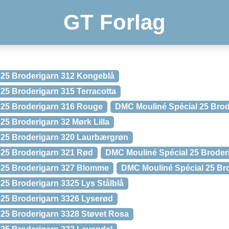
GT Forlag
 25 Broderigarn 312 Kongeblå
25 Broderigarn 315 Terracotta
 25 Broderigarn 316 Rouge
DMC Mouliné Spécial 25 Brod
25 Broderigarn 32 Mørk Lilla
 25 Broderigarn 320 Laurbærgrøn
 25 Broderigarn 321 Rød
DMC Mouliné Spécial 25 Broder
 25 Broderigarn 327 Blomme
DMC Mouliné Spécial 25 Bro
25 Broderigarn 3325 Lys Stålblå
25 Broderigarn 3326 Lyserød
25 Broderigarn 3328 Støvet Rosa