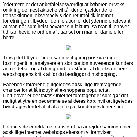
Ydermere er det anbefalelsesværdigt at køberen er vaks
omkring de mest aktuelle vilkår der er gældende for
transaktionen, eksempelvis den returpolitik internet
forretningen tilbyder. I den relation er det ydermere relevant,
at man når som helst bevarer sin faktura, så man til enhver
tid kan bevidne ordren af , uanset om man er dame eller
herre.
Trustpilot tilbyder uden sammenligning ønskværdige
løsninger til at analysere en stor portion nuværende kunders
anmeldelser og af den grund foreslår vi, at du eksaminerer
webshoppens kritik af før du færdiggør din shopping.
Facebook forærer dig ligeledes adskillige fremragende
chancer for at få indtryk af e-shoppens popularitet.
Derudover er der faktisk internet foretagender som gør det
muligt at ytre en bedømmelse af deres køb, hvilket ligeledes
bør drages fordel af til afvejning af kundernes tilfredshed.
Denne side er reklamefinansieret. Vi arbejder sammen med
adskillige internet webshops eftersom vi fremviser