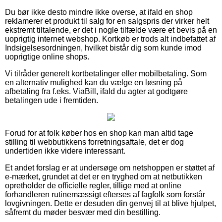
Du bør ikke desto mindre ikke overse, at ifald en shop
reklamerer et produkt til salg for en salgspris der virker helt
ekstremt tiltalende, er det i nogle tilfælde være et bevis på en
uoprigtig internet webshop. Kortkøb er trods alt indbefattet af
Indsigelsesordningen, hvilket bistår dig som kunde imod
uoprigtige online shops.
Vi tilråder generelt kortbetalinger eller mobilbetaling. Som
en alternativ mulighed kan du vælge en løsning på
afbetaling fra f.eks. ViaBill, ifald du agter at godtgøre
betalingen ude i fremtiden.
Forud for at folk køber hos en shop kan man altid tage
stilling til webbutikkens forretningsaftale, det er dog
undertiden ikke videre interessant.
Et andet forslag er at undersøge om netshoppen er støttet af
e-mærket, grundet at det er en tryghed om at netbutikken
opretholder de officielle regler, tillige med at online
forhandleren rutinemæssigt efterses af fagfolk som forstår
lovgivningen. Dette er desuden din genvej til at blive hjulpet,
såfremt du møder besvær med din bestilling.