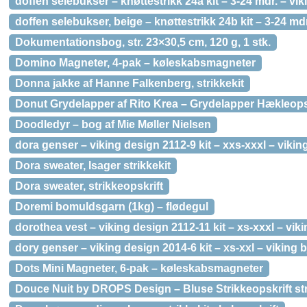
doffen selebukser – knøttestrikk 24a kit – 3-24 mdr. – vik
doffen selebukser, beige – knøttestrikk 24b kit – 3-24 mdr
Dokumentationsbog, str. 23×30,5 cm, 120 g, 1 stk.
Domino Magneter, 4-pak – køleskabsmagneter
Donna jakke af Hanne Falkenberg, strikkekit
Donut Grydelapper af Rito Krea – Grydelapper Hækleops
Doodledyr – bog af Mie Møller Nielsen
dora genser – viking design 2112-9 kit – xxs-xxxl – vikin
Dora sweater, Isager strikkekit
Dora sweater, strikkeopskrift
Doremi bomuldsgarn (1kg) – flødegul
dorothea vest – viking design 2112-11 kit – xs-xxxl – vik
dory genser – viking design 2014-6 kit – xs-xxl – viking b
Dots Mini Magneter, 6-pak – køleskabsmagneter
Douce Nuit by DROPS Design – Bluse Strikkeopskrift st