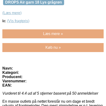
DROPS Air garn 18 Lys grågrøn
(Læs mere)
kr.
(Vis fragtpris)
Læs mere »
Køb nu »
Navn:
Kategori:
Producent:
Varenummer:
EAN:
Vurderet til
4.4
ud af 5 stjerner baseret på
50
anmeldelser
En masse outlets på nettet foreslår nu om dage et bredt
udvalg af fragtmetoder. Den mest almindelige er p.t. levering