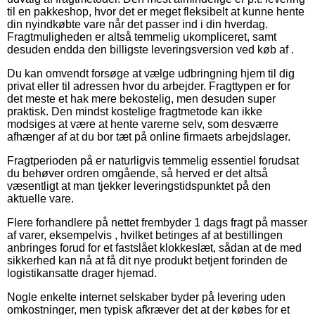
til en pakkeshop, hvor det er meget fleksibelt at kunne hente
din nyindkøbte vare når det passer ind i din hverdag.
Fragtmuligheden er altså temmelig ukompliceret, samt
desuden endda den billigste leveringsversion ved køb af .
Du kan omvendt forsøge at vælge udbringning hjem til dig
privat eller til adressen hvor du arbejder. Fragttypen er for
det meste et hak mere bekostelig, men desuden super
praktisk. Den mindst kostelige fragtmetode kan ikke
modsiges at være at hente varerne selv, som desværre
afhænger af at du bor tæt på online firmaets arbejdslager.
Fragtperioden på er naturligvis temmelig essentiel forudsat
du behøver ordren omgående, så herved er det altså
væsentligt at man tjekker leveringstidspunktet på den
aktuelle vare.
Flere forhandlere på nettet frembyder 1 dags fragt på masser
af varer, eksempelvis , hvilket betinges af at bestillingen
anbringes forud for et fastslået klokkeslæt, sådan at de med
sikkerhed kan nå at få dit nye produkt betjent forinden de
logistikansatte drager hjemad.
Nogle enkelte internet selskaber byder på levering uden
omkostninger, men typisk afkræver det at der købes for et