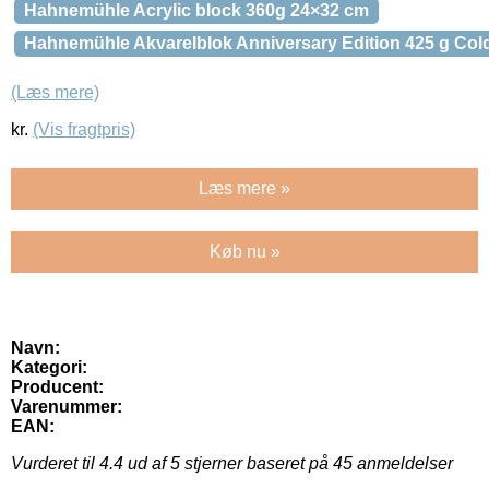
Hahnemühle Acrylic block 360g 24×32 cm
Hahnemühle Akvarelblok Anniversary Edition 425 g Col
(Læs mere)
kr.
(Vis fragtpris)
Læs mere »
Køb nu »
Navn:
Kategori:
Producent:
Varenummer:
EAN:
Vurderet til
4.4
ud af 5 stjerner baseret på
45
anmeldelser