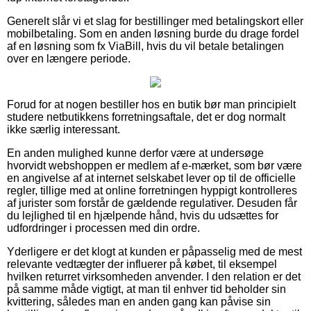
Generelt slår vi et slag for bestillinger med betalingskort eller
mobilbetaling. Som en anden løsning burde du drage fordel
af en løsning som fx ViaBill, hvis du vil betale betalingen
over en længere periode.
Forud for at nogen bestiller hos en butik bør man principielt
studere netbutikkens forretningsaftale, det er dog normalt
ikke særlig interessant.
En anden mulighed kunne derfor være at undersøge
hvorvidt webshoppen er medlem af e-mærket, som bør være
en angivelse af at internet selskabet lever op til de officielle
regler, tillige med at online forretningen hyppigt kontrolleres
af jurister som forstår de gældende regulativer. Desuden får
du lejlighed til en hjælpende hånd, hvis du udsættes for
udfordringer i processen med din ordre.
Yderligere er det klogt at kunden er påpasselig med de mest
relevante vedtægter der influerer på købet, til eksempel
hvilken returret virksomheden anvender. I den relation er det
på samme måde vigtigt, at man til enhver tid beholder sin
kvittering, således man en anden gang kan påvise sin