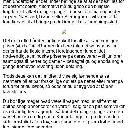
men undertiden er det under betingelse af at der bestilles for
et bestemt beløb. Alternativt må du gribe den billigste
fragtform, hvilket mange gange – uanset om man opholder
sig ved Næstved, Rønne eller Bjerringbro – vil være at få
fragtfirmaet til at bringe produkterne til et afhentningssted.
Det er jo efterhånden rigtig enkelt for alle at sammenligne
priser (via fx PriceRunner) fra flere internet webshops, og
derfor har de fleste internet foretagender fundet det
nødvendigt at mindske priserne på deres varer – til juniorer,
samt også til herrer og damer – betragteligt, og endda nogle
gange frembyde levering uden betaling.
Trods dette kan det imidlertid vise sig lønnende at se
nærmere på et par forskellige outlets på nettet efter rabat på
forud for at du køber, således at du er tryg ved at få den
laveste pris.
Du bør lige meget hvad være årvågen med, at såfremt en
online shop annoncerer en vare til salg for en pris som virker
usædvanlig fremragende, så bør det mange gange være en
varsel om en uærlig shop. Kortbetalinger er på den anden
side omsluttet af en lov, som garanterer dig som køber imod
fup internet foretagender.