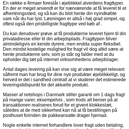
En række e-firmaer foreslår i øjeblikket alverdens fragttyper.
En der er meget anvendt er for nærværende at få leveret til et
afhentningssted, og så kan du blot hente din nyindkøbte
vare når du har lyst. Løsningen er altså i høj grad simpel, og
oftest også den prisbilligste fragttype ved køb af .
Du kan derudover prøve at få produkterne leveret hjem til din
privatadresse eller til din arbejdsplads. Fragttypen bliver
almindeligvis en kende dyrere, men endda super fleksibel.
Den mindst kostelige mulighed for fragt vil dog altid være at
hente produkterne selv, som jo står og falder med at du
opholder dig tæt på internet virksomhedens arbejdslager.
Antal dages levering på kan vise sig at være meget relevant
såfremt man har brug for dine nye produkter øjeblikkeligt, og
herved er det i sandhed centralt at vi studerer det estimerede
leveringstidspunkt for det aktuelle produkt.
Masser af netshops i Danmark stiller garanti om 1 dags fragt
på mange varer, eksempelvis , som trods alt beroer på at
transaktionen realiseres forud for et givent klokkeslæt,
således at de med sikkerhed kan nå at få bestillingen på
posthuset forinden de pakkeansatte drager hjemad.
Nogle enkelte internet forhandlere lover fragt uden betaling,