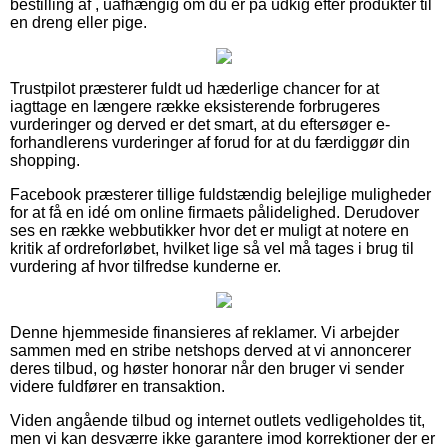
bestilling af , uafhængig om du er på udkig efter produkter til
en dreng eller pige.
Trustpilot præsterer fuldt ud hæderlige chancer for at
iagttage en længere række eksisterende forbrugeres
vurderinger og derved er det smart, at du eftersøger e-
forhandlerens vurderinger af forud for at du færdiggør din
shopping.
Facebook præsterer tillige fuldstændig belejlige muligheder
for at få en idé om online firmaets pålidelighed. Derudover
ses en række webbutikker hvor det er muligt at notere en
kritik af ordreforløbet, hvilket lige så vel må tages i brug til
vurdering af hvor tilfredse kunderne er.
Denne hjemmeside finansieres af reklamer. Vi arbejder
sammen med en stribe netshops derved at vi annoncerer
deres tilbud, og høster honorar når den bruger vi sender
videre fuldfører en transaktion.
Viden angående tilbud og internet outlets vedligeholdes tit,
men vi kan desværre ikke garantere imod korrektioner der er