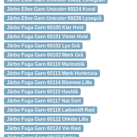
Järbo Elise Garn Unicolor 69224 Koral
Järbo Elise Garn Unicolor 69226 Lysegrå
Järbo Fuga Garn 60100 Klar Hvid
Järbo Fuga Garn 60101 Vinter Hvid
Järbo Fuga Garn 60102 Lys Grå
Järbo Fuga Garn 60103 Mørk Grå
Järbo Fuga Garn 60110 Marineblå
Järbo Fuga Garn 60113 Mørk Hortensia
Järbo Fuga Garn 60114 Blomme Lilla
Järbo Fuga Garn 60115 Havblå
Järbo Fuga Garn 60117 Nat Sort
Järbo Fuga Garn 60118 Læbestift Rød
Järbo Fuga Garn 60122 Orkide Lilla
Järbo Fuga Garn 60124 Vin Rød