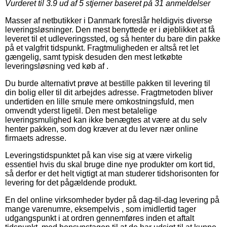
Vurderet til
3.9
ud af 5 stjerner baseret på
31
anmeldelser
Masser af netbutikker i Danmark foreslår heldigvis diverse
leveringsløsninger. Den mest benyttede er i øjeblikket at få
leveret til et udleveringssted, og så henter du bare din pakke
på et valgfrit tidspunkt. Fragtmuligheden er altså ret let
gængelig, samt typisk desuden den mest letkøbte
leveringsløsning ved køb af .
Du burde alternativt prøve at bestille pakken til levering til
din bolig eller til dit arbejdes adresse. Fragtmetoden bliver
undertiden en lille smule mere omkostningsfuld, men
omvendt yderst ligetil. Den mest betalelige
leveringsmulighed kan ikke benægtes at være at du selv
henter pakken, som dog kræver at du lever nær online
firmaets adresse.
Leveringstidspunktet på kan vise sig at være virkelig
essentiel hvis du skal bruge dine nye produkter om kort tid,
så derfor er det helt vigtigt at man studerer tidshorisonten for
levering for det pågældende produkt.
En del online virksomheder byder på dag-til-dag levering på
mange varenumre, eksempelvis , som imidlertid tager
udgangspunkt i at ordren gennemføres inden et aftalt