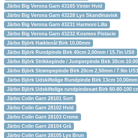
Järbo Big Verona Garn 43165 Vinter Hvid
Järbo Big Verona Garn 43228 Lys Skandinavisk
Järbo Big Verona Garn 43231 Harmoni Lilla
Järbo Big Verona Garn 43232 Kosmos Pistacie
Järbo Björk Hæklenål Birk 10,00mm
Järbo Björk Rundpinde Birk 40cm 2,00mm / 15.7in US0
Järbo Björk Strikkepinde / Jumperpinde Birk 30cm 10.0
Järbo Björk Strømpepinde Birk 20cm 2,50mm / 7.9in U
Järbo Björk Udskiftelige Rundpinde Birk 13cm 10,00m
Järbo Björk Udskiftelige rundpindesæt Birk 60-80-100 c
Järbo Colin Garn 28101 Sort
Järbo Colin Garn 28102 Hvid
Järbo Colin Garn 28103 Creme
Järbo Colin Garn 28104 Grå
Järbo Colin Garn 28105 Lys Brun