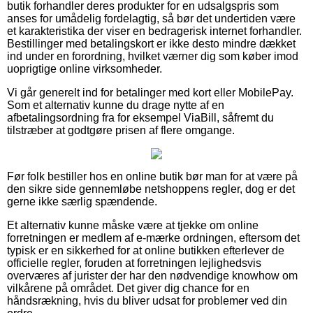
butik forhandler deres produkter for en udsalgspris som
anses for umådelig fordelagtig, så bør det undertiden være
et karakteristika der viser en bedragerisk internet forhandler.
Bestillinger med betalingskort er ikke desto mindre dækket
ind under en forordning, hvilket værner dig som køber imod
uoprigtige online virksomheder.
Vi går generelt ind for betalinger med kort eller MobilePay.
Som et alternativ kunne du drage nytte af en
afbetalingsordning fra for eksempel ViaBill, såfremt du
tilstræber at godtgøre prisen af flere omgange.
Før folk bestiller hos en online butik bør man for at være på
den sikre side gennemløbe netshoppens regler, dog er det
gerne ikke særlig spændende.
Et alternativ kunne måske være at tjekke om online
forretningen er medlem af e-mærke ordningen, eftersom det
typisk er en sikkerhed for at online butikken efterlever de
officielle regler, foruden at forretningen lejlighedsvis
overværes af jurister der har den nødvendige knowhow om
vilkårene på området. Det giver dig chance for en
håndsrækning, hvis du bliver udsat for problemer ved din