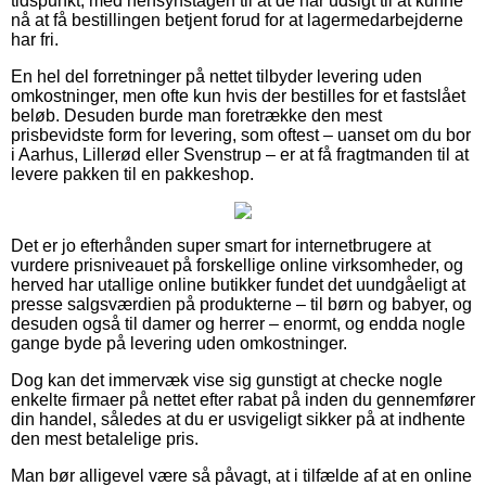
tidspunkt, med hensynstagen til at de har udsigt til at kunne
nå at få bestillingen betjent forud for at lagermedarbejderne
har fri.
En hel del forretninger på nettet tilbyder levering uden
omkostninger, men ofte kun hvis der bestilles for et fastslået
beløb. Desuden burde man foretrække den mest
prisbevidste form for levering, som oftest – uanset om du bor
i Aarhus, Lillerød eller Svenstrup – er at få fragtmanden til at
levere pakken til en pakkeshop.
Det er jo efterhånden super smart for internetbrugere at
vurdere prisniveauet på forskellige online virksomheder, og
herved har utallige online butikker fundet det uundgåeligt at
presse salgsværdien på produkterne – til børn og babyer, og
desuden også til damer og herrer – enormt, og endda nogle
gange byde på levering uden omkostninger.
Dog kan det immervæk vise sig gunstigt at checke nogle
enkelte firmaer på nettet efter rabat på inden du gennemfører
din handel, således at du er usvigeligt sikker på at indhente
den mest betalelige pris.
Man bør alligevel være så påvagt, at i tilfælde af at en online