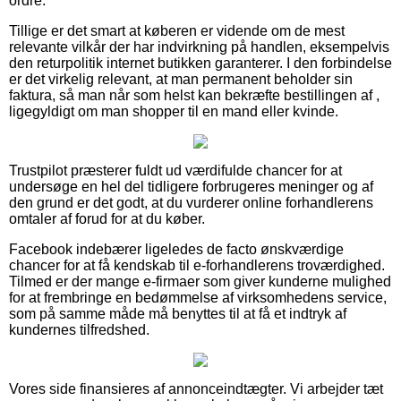
ordre.
Tillige er det smart at køberen er vidende om de mest
relevante vilkår der har indvirkning på handlen, eksempelvis
den returpolitik internet butikken garanterer. I den forbindelse
er det virkelig relevant, at man permanent beholder sin
faktura, så man når som helst kan bekræfte bestillingen af ,
ligegyldigt om man shopper til en mand eller kvinde.
Trustpilot præsterer fuldt ud værdifulde chancer for at
undersøge en hel del tidligere forbrugeres meninger og af
den grund er det godt, at du vurderer online forhandlerens
omtaler af forud for at du køber.
Facebook indebærer ligeledes de facto ønskværdige
chancer for at få kendskab til e-forhandlerens troværdighed.
Tilmed er der mange e-firmaer som giver kunderne mulighed
for at frembringe en bedømmelse af virksomhedens service,
som på samme måde må benyttes til at få et indtryk af
kundernes tilfredshed.
Vores side finansieres af annonceindtægter. Vi arbejder tæt