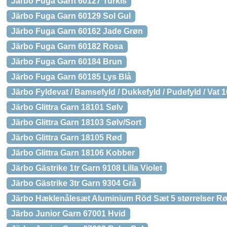
Järbo Fuga Garn 60127 Turkis
Järbo Fuga Garn 60129 Sol Gul
Järbo Fuga Garn 60162 Jade Grøn
Järbo Fuga Garn 60182 Rosa
Järbo Fuga Garn 60184 Brun
Järbo Fuga Garn 60185 Lys Blå
Järbo Fyldevat / Bamsefyld / Dukkefyld / Pudefyld / Vat 
Järbo Glittra Garn 18101 Sølv
Järbo Glittra Garn 18103 Sølv/Sort
Järbo Glittra Garn 18105 Rød
Järbo Glittra Garn 18106 Kobber
Järbo Gästrike 1tr Garn 9108 Lilla Violet
Järbo Gästrike 3tr Garn 9304 Grå
Järbo Hæklenålesæt Aluminium Röd Sæt 5 størrelser Rød
Järbo Junior Garn 67001 Hvid