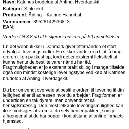
Navn:
Katrines brudetop af Ãnling, Hverdagskit
Kategori:
Strikkekit
Producent:
Ãnling – Katrine Hannibal
Varenummer:
39528142536813
EAN:
Vurderet til
3.8
ud af 5 stjerner baseret på
50
anmeldelser
En del webbutikker i Danmark giver efterhånden et stort
udvalg af leveringsmidler. En sikker vinder er p.t. at få bragt
ordren til en pakkeshop, fordi det er ekstremt fleksibelt at
kunne hente de bestilte varer når du har tid.
Fragtmuligheden er jo ekstremt praktisk, og i mange tilfælde
også den mindst kostelige leveringstype ved køb af Katrines
brudetop af Ãnling, Hverdagskit.
Du bør omvendt overveje at bestille ordren til levering til din
lejlighed eller til adressen hvor du arbejder. Fragtformen er
undertiden en tak dyrere, men omvendt ret så
hensigtsmæssig. Den mest letkøbte leveringsmulighed kan
ikke modsiges at være at du selv henter pakken, som jo
afhænger af at du har bopæl i kort afstand af online firmaets
hjemsted.