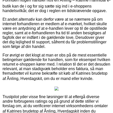
Forinden nogen handler hos en Ãnling – Katrine Hannibal e-
butik kan de i og for sig sætte sig ind i e-shoppens
handelsvilkår, det er dog i reglen en tidskrævende opgave.
Et andet alternativ kan derfor være at se nærmere på om
internet forhandleren er medlem af e-mærket, hvilket skulle
være en antydning af at e-handlen lever op til de opstillede
regler, samt at e-forhandleren fra tid til anden besigtiges af
fagfolk der er indført i de gældende love. Derudover giver
det dig lejlighed til support, såfremt du får problemstillinger
som følge af din handel.
For øvrigt er det klogt at man er obs på de mest essentielle
betingelser gældende for handlen, som for eksempel hvilken
returret e-shoppen kører med. I relation til det er det desuden
relevant, at man stadigvæk beholder ens faktura, så man
fremadrettet vil kunne bekræfte sit køb af Katrines brudetop
af Ãnling, Hverdagskit, om du er mand eller kvinde.
Trustpilot yder visse fine løsninger til at eftergå diverse
andre forbrugeres ratings og på grund af dette stiller vi
forslag om, at du verificerer internet virksomhedens omtaler
af Katrines brudetop af Ãnling, Hverdagskit inden du