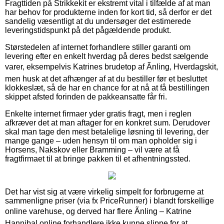
Fragttiden på Strikkekit er ekstremt vital i tilfælde af at man
har behov for produkterne inden for kort tid, så derfor er det
sandelig væsentligt at du undersøger det estimerede
leveringstidspunkt på det pågældende produkt.
Størstedelen af internet forhandlere stiller garanti om
levering efter en enkelt hverdag på deres bedst sælgende
varer, eksempelvis Katrines brudetop af Ãnling, Hverdagskit,
men husk at det afhænger af at du bestiller før et besluttet
klokkeslæt, så de har en chance for at nå at få bestillingen
skippet afsted forinden de pakkeansatte får fri.
Enkelte internet firmaer yder gratis fragt, men i reglen
afkræver det at man aftager for en konkret sum. Derudover
skal man tage den mest betalelige løsning til levering, der
mange gange – uden hensyn til om man opholder sig i
Horsens, Nakskov eller Bramming – vil være at få
fragtfirmaet til at bringe pakken til et afhentningssted.
Det har vist sig at være virkelig simpelt for forbrugerne at
sammenligne priser (via fx PriceRunner) i blandt forskellige
online varehuse, og derved har flere Ãnling – Katrine
Hannibal online forhandlere ikke kunne slippe for at