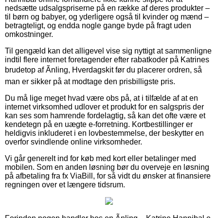
nedsætte udsalgspriserne på en række af deres produkter –
til børn og babyer, og yderligere også til kvinder og mænd –
betragteligt, og endda nogle gange byde på fragt uden
omkostninger.
Til gengæld kan det alligevel vise sig nyttigt at sammenligne
indtil flere internet foretagender efter rabatkoder på Katrines
brudetop af Ãnling, Hverdagskit før du placerer ordren, så
man er sikker på at modtage den prisbilligste pris.
Du må lige meget hvad være obs på, at i tilfælde af at en
internet virksomhed udlover et produkt for en salgspris der
kan ses som hamrende fordelagtig, så kan det ofte være et
kendetegn på en uægte e-forretning. Kortbestillinger er
heldigvis inkluderet i en lovbestemmelse, der beskytter en
overfor svindlende online virksomheder.
Vi går generelt ind for køb med kort eller betalinger med
mobilen. Som en anden løsning bør du overveje en løsning
på afbetaling fra fx ViaBill, for så vidt du ønsker at finansiere
regningen over et længere tidsrum.