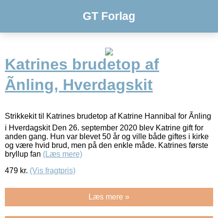
GT Forlag
Katrines brudetop af
Ãnling, Hverdagskit
Strikkekit til Katrines brudetop af Katrine Hannibal for Ãnling
i Hverdagskit Den 26. september 2020 blev Katrine gift for
anden gang. Hun var blevet 50 år og ville både giftes i kirke
og være hvid brud, men på den enkle måde. Katrines første
bryllup fan
(Læs mere)
479
kr.
(Vis fragtpris)
Læs mere »