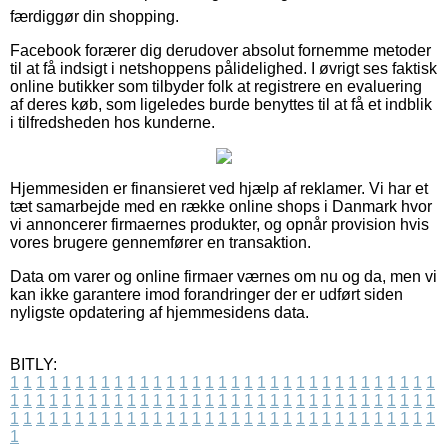
færdiggør din shopping.
Facebook forærer dig derudover absolut fornemme metoder
til at få indsigt i netshoppens pålidelighed. I øvrigt ses faktisk
online butikker som tilbyder folk at registrere en evaluering
af deres køb, som ligeledes burde benyttes til at få et indblik
i tilfredsheden hos kunderne.
Hjemmesiden er finansieret ved hjælp af reklamer. Vi har et
tæt samarbejde med en række online shops i Danmark hvor
vi annoncerer firmaernes produkter, og opnår provision hvis
vores brugere gennemfører en transaktion.
Data om varer og online firmaer værnes om nu og da, men vi
kan ikke garantere imod forandringer der er udført siden
nyligste opdatering af hjemmesidens data.
BITLY:
1
1
1
1
1
1
1
1
1
1
1
1
1
1
1
1
1
1
1
1
1
1
1
1
1
1
1
1
1
1
1
1
1
1
1
1
1
1
1
1
1
1
1
1
1
1
1
1
1
1
1
1
1
1
1
1
1
1
1
1
1
1
1
1
1
1
1
1
1
1
1
1
1
1
1
1
1
1
1
1
1
1
1
1
1
1
1
1
1
1
1
1
1
1
1
1
1
1
1
1