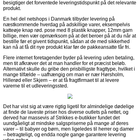
besigtiger det forventede leveringstidspunkt på det relevante
produkt.
En hel del netshops i Danmark tilbyder levering på
næstkommende hverdag på adskillige varer, eksempelvis
katteøje knap rød. pose med 8 plastik knapper, 12mm garn
billige, men vær opmærksom på at det beroer på at du når at
bestille før et givent tidspunkt, sådan at de med sikkerhed
kan nå at få dit nye produkt klar før de pakkeansatte får fri.
Flere internet foretagender byder på levering uden betaling,
men tit afkræver det at man handler for et præcist beløb.
Alternativt skulle du gribe den prisbilligste fragttype, hvilket i
mange tilfælde – uafhængig om man er nær Hørsholm,
Hillerød eller Skjern – er at få fragtfirmaet til at levere
varerne til et udleveringssted.
Det har vist sig at være rigtig ligetil for almindelige dødelige
at finde de laveste priser hos diverse outlets på nettet, og
derved har massevis af Strikkes e-butikker fundet det
uundgåeligt at mindske salgspriserne på mange af deres
varer – til babyer og børn, men ligeledes til herrer og damer
– betragteligt, og endda nogle gange garantere levering