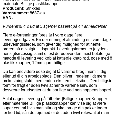
materiale|Billige plastikknapper
Producent:
Strikkes
Varenummer:
8687-da
EAN:
Vurderet til
4.2
ud af 5 stjerner baseret på
44
anmeldelser
Flere e-forretninger foreslår i vore dage flere
leveringsudgaver. En der er meget almindelig er i vore dage
udleveringssteder, som giver dig mulighed for at hente
ordren på et valgfrit tidspunkt. Leveringsformen er jo yderst
hensigtsmæssig, samt oftest derudover den mest betalelige
metode til levering ved køb af katteøje knap rød. pose med 8
plastik knapper, 12mm garn billige.
Du kan endvidere udse dig at få varerne bragt hjem til dig
eller ud til din arbejdsplads. Den bliver i regelen lidt mere
omkostningsfuld, men endda ekstremt fleksibel. Den billigste
form for fragt er uden tvivl at hente varerne selv, som
desværre forudsætter at du bor lige ved netshoppens bopæl.
Antal dages levering på Tilbehør|Billige knapper|Knapper
efter materiale|Billige plastikknapper kan vise sig at være
super central hvis man står og skal bruge din pakke inden
for kort tid, så i det øjemed er det uden tvivl relevant at man