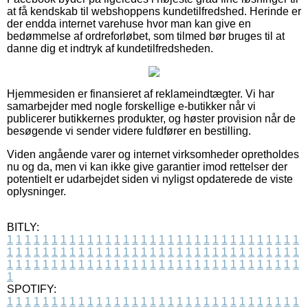
at få kendskab til webshoppens kundetilfredshed. Herinde er
der endda internet varehuse hvor man kan give en
bedømmelse af ordreforløbet, som tilmed bør bruges til at
danne dig et indtryk af kundetilfredsheden.
Hjemmesiden er finansieret af reklameindtægter. Vi har
samarbejder med nogle forskellige e-butikker når vi
publicerer butikkernes produkter, og høster provision når de
besøgende vi sender videre fuldfører en bestilling.
Viden angående varer og internet virksomheder opretholdes
nu og da, men vi kan ikke give garantier imod rettelser der
potentielt er udarbejdet siden vi nyligst opdaterede de viste
oplysninger.
BITLY:
1
1
1
1
1
1
1
1
1
1
1
1
1
1
1
1
1
1
1
1
1
1
1
1
1
1
1
1
1
1
1
1
1
1
1
1
1
1
1
1
1
1
1
1
1
1
1
1
1
1
1
1
1
1
1
1
1
1
1
1
1
1
1
1
1
1
1
1
1
1
1
1
1
1
1
1
1
1
1
1
1
1
1
1
1
1
1
1
1
1
1
1
1
1
1
1
1
1
1
1
SPOTIFY:
1
1
1
1
1
1
1
1
1
1
1
1
1
1
1
1
1
1
1
1
1
1
1
1
1
1
1
1
1
1
1
1
1