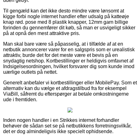
uden gebyr.
Til gengæld kan det ikke desto mindre være lønsomt at
kigge forbi nogle internet handler efter udsalg på katteøje
knap rød. pose med 8 plastik knapper, 12mm garn billige
forinden du gennemfører dit køb, så man er usvigeligt sikker
på at opnå den mest attraktive pris.
Man skal bare være så påpasselig, at i tilfælde af at en
netbutik annoncerer varer for en salgspris som er urealistisk
attraktiv, burde det for det meste være et bevis på en
snydagtig netshop. Kortbestillinger er heldigvis omfavnet af
Indsigelsesordningen, hvilket forsvarer dig som kunde imod
uærlige outlets på nettet.
Generelt anbefaler vi kortbestillinger eller MobilePay. Som et
alternativ kan du vælge et afdragstilbud fra for eksempel
ViaBill, såfremt du efterspørger at betale omkostningerne
ude i fremtiden.
Inden nogen handler i en Strikkes internet forhandler
behøver de sådan set se på netbutikkens forretningsvilkår,
det er dog almindeligvis ikke specielt ophidsende.