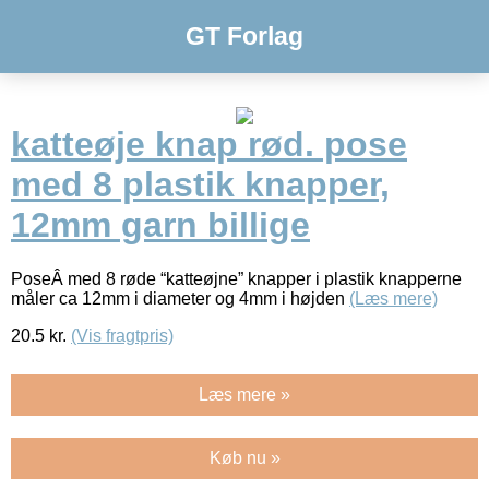
GT Forlag
katteøje knap rød. pose
med 8 plastik knapper,
12mm garn billige
PoseÂ med 8 røde “katteøjne” knapper i plastik knapperne
måler ca 12mm i diameter og 4mm i højden
(Læs mere)
20.5
kr.
(Vis fragtpris)
Læs mere »
Køb nu »