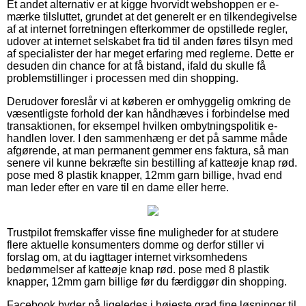
Et andet alternativ er at kigge hvorvidt webshoppen er e-
mærke tilsluttet, grundet at det generelt er en tilkendegivelse
af at internet forretningen efterkommer de opstillede regler,
udover at internet selskabet fra tid til anden føres tilsyn med
af specialister der har meget erfaring med reglerne. Dette er
desuden din chance for at få bistand, ifald du skulle få
problemstillinger i processen med din shopping.
Derudover foreslår vi at køberen er omhyggelig omkring de
væsentligste forhold der kan håndhæves i forbindelse med
transaktionen, for eksempel hvilken ombytningspolitik e-
handlen lover. I den sammenhæng er det på samme måde
afgørende, at man permanent gemmer ens faktura, så man
senere vil kunne bekræfte sin bestilling af katteøje knap rød.
pose med 8 plastik knapper, 12mm garn billige, hvad end
man leder efter en vare til en dame eller herre.
Trustpilot fremskaffer visse fine muligheder for at studere
flere aktuelle konsumenters domme og derfor stiller vi
forslag om, at du iagttager internet virksomhedens
bedømmelser af katteøje knap rød. pose med 8 plastik
knapper, 12mm garn billige før du færdiggør din shopping.
Facebook byder på ligeledes i højeste grad fine løsninger til