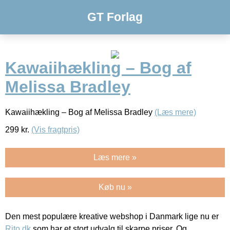
GT Forlag
Kawaiihækling – Bog af
Melissa Bradley
Kawaiihækling – Bog af Melissa Bradley
(Læs mere)
299
kr.
(Vis fragtpris)
Læs mere »
Køb nu »
Den mest populære kreative webshop i Danmark lige nu er
Rito.dk
som har et stort udvalg til skarpe priser. Og