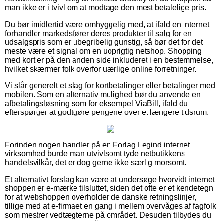
man ikke er i tvivl om at modtage den mest betalelige pris.
Du bør imidlertid være omhyggelig med, at ifald en internet
forhandler markedsfører deres produkter til salg for en
udsalgspris som er ubegribelig gunstig, så bør det for det
meste være et signal om en uoprigtig netshop. Shopping
med kort er på den anden side inkluderet i en bestemmelse,
hvilket skærmer folk overfor uærlige online forretninger.
Vi slår generelt et slag for kortbetalinger eller betalinger med
mobilen. Som en alternativ mulighed bør du anvende en
afbetalingsløsning som for eksempel ViaBill, ifald du
efterspørger at godtgøre pengene over et længere tidsrum.
Forinden nogen handler på en Forlag Legind internet
virksomhed burde man utvivlsomt tyde netbutikkens
handelsvilkår, det er dog gerne ikke særlig morsomt.
Et alternativt forslag kan være at undersøge hvorvidt internet
shoppen er e-mærke tilsluttet, siden det ofte er et kendetegn
for at webshoppen overholder de danske retningslinjer,
tillige med at e-firmaet en gang i mellem overvåges af fagfolk
som mestrer vedtægterne på området. Desuden tilbydes du