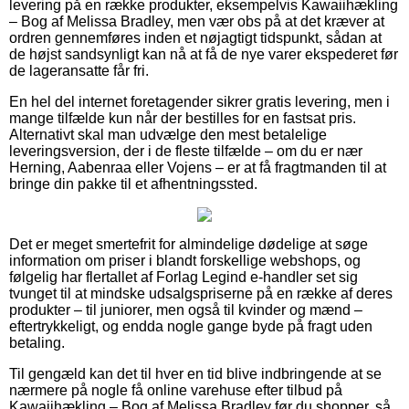
levering på en række produkter, eksempelvis Kawaiihækling
– Bog af Melissa Bradley, men vær obs på at det kræver at
ordren gennemføres inden et nøjagtigt tidspunkt, sådan at
de højst sandsynligt kan nå at få de nye varer ekspederet før
de lageransatte får fri.
En hel del internet foretagender sikrer gratis levering, men i
mange tilfælde kun når der bestilles for en fastsat pris.
Alternativt skal man udvælge den mest betalelige
leveringsversion, der i de fleste tilfælde – om du er nær
Herning, Aabenraa eller Vojens – er at få fragtmanden til at
bringe din pakke til et afhentningssted.
Det er meget smertefrit for almindelige dødelige at søge
information om priser i blandt forskellige webshops, og
følgelig har flertallet af Forlag Legind e-handler set sig
tvunget til at mindske udsalgspriserne på en række af deres
produkter – til juniorer, men også til kvinder og mænd –
eftertrykkeligt, og endda nogle gange byde på fragt uden
betaling.
Til gengæld kan det til hver en tid blive indbringende at se
nærmere på nogle få online varehuse efter tilbud på
Kawaiihækling – Bog af Melissa Bradley før du shopper, så