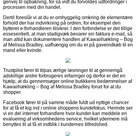
genvej til opbakning, for så vidt du forvoldes udfordringer i
processen med din handel.
Dertil foreslår vi at du er omhyggelig omkring de elementære
forhold der har indvirkning på ordren, for eksempel den
bytteret e-forhandleren tilsikrer. I den forbindelse er det tillige
essesentielt, at man stadigvæk bevarer sin faktura e-mail, så
man altid kan dokumentere handlen af Kawaiihækling – Bog
af Melissa Bradley, uafhængig om du er på gaveindkøb til en
mand eller kvinde.
Trustpilot fører til tilpas ærlige løsninger til at gennemgå
adskillige andre forbrugeres erfaringer og derfor er det en
hjælp, at du gennemsøger online butikkens bedømmelser af
Kawaiihækling – Bog af Melissa Bradley forud for at du
shopper.
Facebook fører til på samme måde fuldt ud nyttige chancer
for at få et kig ind i online shoppens kundefokus. Herinde ser
vi en del internet forhandlere hvor kunder kan meddele en
evaluering af virksomhedens service, hvilket ydermere må
benyttes til at få et indblik i kundernes tilfredshed.