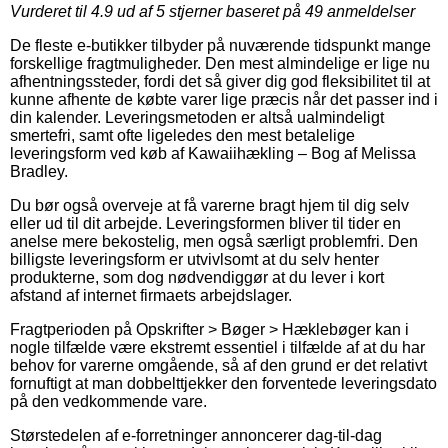
Vurderet til
4.9
ud af 5 stjerner baseret på
49
anmeldelser
De fleste e-butikker tilbyder på nuværende tidspunkt mange
forskellige fragtmuligheder. Den mest almindelige er lige nu
afhentningssteder, fordi det så giver dig god fleksibilitet til at
kunne afhente de købte varer lige præcis når det passer ind i
din kalender. Leveringsmetoden er altså ualmindeligt
smertefri, samt ofte ligeledes den mest betalelige
leveringsform ved køb af Kawaiihækling – Bog af Melissa
Bradley.
Du bør også overveje at få varerne bragt hjem til dig selv
eller ud til dit arbejde. Leveringsformen bliver til tider en
anelse mere bekostelig, men også særligt problemfri. Den
billigste leveringsform er utvivlsomt at du selv henter
produkterne, som dog nødvendiggør at du lever i kort
afstand af internet firmaets arbejdslager.
Fragtperioden på Opskrifter > Bøger > Hæklebøger kan i
nogle tilfælde være ekstremt essentiel i tilfælde af at du har
behov for varerne omgående, så af den grund er det relativt
fornuftigt at man dobbelttjekker den forventede leveringsdato
på den vedkommende vare.
Størstedelen af e-forretninger annoncerer dag-til-dag