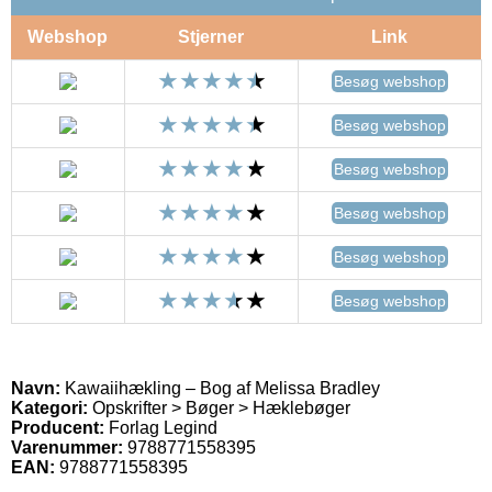
Webshop
Stjerner
Link
Besøg webshop
Besøg webshop
Besøg webshop
Besøg webshop
Besøg webshop
Besøg webshop
Navn:
Kawaiihækling – Bog af Melissa Bradley
Kategori:
Opskrifter > Bøger > Hæklebøger
Producent:
Forlag Legind
Varenummer:
9788771558395
EAN:
9788771558395