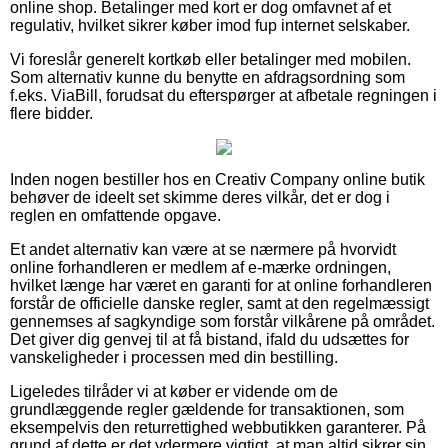
online shop. Betalinger med kort er dog omfavnet af et
regulativ, hvilket sikrer køber imod fup internet selskaber.
Vi foreslår generelt kortkøb eller betalinger med mobilen.
Som alternativ kunne du benytte en afdragsordning som
f.eks. ViaBill, forudsat du efterspørger at afbetale regningen i
flere bidder.
Inden nogen bestiller hos en Creativ Company online butik
behøver de ideelt set skimme deres vilkår, det er dog i
reglen en omfattende opgave.
Et andet alternativ kan være at se nærmere på hvorvidt
online forhandleren er medlem af e-mærke ordningen,
hvilket længe har været en garanti for at online forhandleren
forstår de officielle danske regler, samt at den regelmæssigt
gennemses af sagkyndige som forstår vilkårene på området.
Det giver dig genvej til at få bistand, ifald du udsættes for
vanskeligheder i processen med din bestilling.
Ligeledes tilråder vi at køber er vidende om de
grundlæggende regler gældende for transaktionen, som
eksempelvis den returrettighed webbutikken garanterer. På
grund af dette er det ydermere vigtigt, at man altid sikrer sin