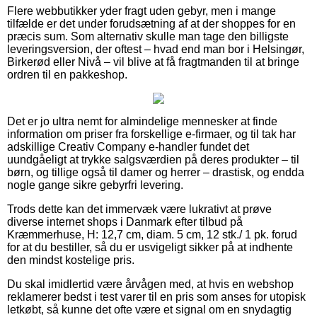
Flere webbutikker yder fragt uden gebyr, men i mange
tilfælde er det under forudsætning af at der shoppes for en
præcis sum. Som alternativ skulle man tage den billigste
leveringsversion, der oftest – hvad end man bor i Helsingør,
Birkerød eller Nivå – vil blive at få fragtmanden til at bringe
ordren til en pakkeshop.
Det er jo ultra nemt for almindelige mennesker at finde
information om priser fra forskellige e-firmaer, og til tak har
adskillige Creativ Company e-handler fundet det
uundgåeligt at trykke salgsværdien på deres produkter – til
børn, og tillige også til damer og herrer – drastisk, og endda
nogle gange sikre gebyrfri levering.
Trods dette kan det immervæk være lukrativt at prøve
diverse internet shops i Danmark efter tilbud på
Kræmmerhuse, H: 12,7 cm, diam. 5 cm, 12 stk./ 1 pk. forud
for at du bestiller, så du er usvigeligt sikker på at indhente
den mindst kostelige pris.
Du skal imidlertid være årvågen med, at hvis en webshop
reklamerer bedst i test varer til en pris som anses for utopisk
letkøbt, så kunne det ofte være et signal om en snydagtig