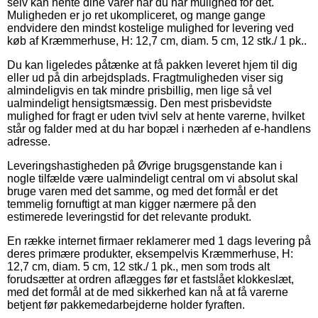
selv kan hente dine varer når du har mulighed for det.
Muligheden er jo ret ukompliceret, og mange gange
endvidere den mindst kostelige mulighed for levering ved
køb af Kræmmerhuse, H: 12,7 cm, diam. 5 cm, 12 stk./ 1 pk..
Du kan ligeledes påtænke at få pakken leveret hjem til dig
eller ud på din arbejdsplads. Fragtmuligheden viser sig
almindeligvis en tak mindre prisbillig, men lige så vel
ualmindeligt hensigtsmæssig. Den mest prisbevidste
mulighed for fragt er uden tvivl selv at hente varerne, hvilket
står og falder med at du har bopæl i nærheden af e-handlens
adresse.
Leveringshastigheden på Øvrige brugsgenstande kan i
nogle tilfælde være ualmindeligt central om vi absolut skal
bruge varen med det samme, og med det formål er det
temmelig fornuftigt at man kigger nærmere på den
estimerede leveringstid for det relevante produkt.
En række internet firmaer reklamerer med 1 dags levering på
deres primære produkter, eksempelvis Kræmmerhuse, H:
12,7 cm, diam. 5 cm, 12 stk./ 1 pk., men som trods alt
forudsætter at ordren aflægges før et fastslået klokkeslæt,
med det formål at de med sikkerhed kan nå at få varerne
betjent før pakkemedarbejderne holder fyraften.