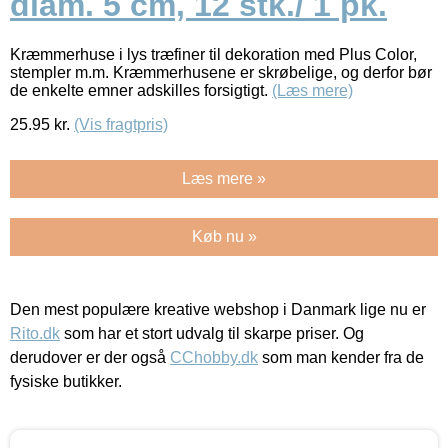
diam. 5 cm, 12 stk./ 1 pk.
Kræmmerhuse i lys træfiner til dekoration med Plus Color,
stempler m.m. Kræmmerhusene er skrøbelige, og derfor bør
de enkelte emner adskilles forsigtigt.
(Læs mere)
25.95
kr.
(Vis fragtpris)
Læs mere »
Køb nu »
Den mest populære kreative webshop i Danmark lige nu er
Rito.dk
som har et stort udvalg til skarpe priser. Og
derudover er der også
CChobby.dk
som man kender fra de
fysiske butikker.