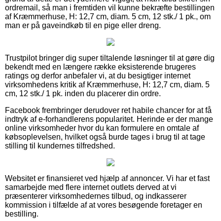
ordremail, så man i fremtiden vil kunne bekræfte bestillingen
af Kræmmerhuse, H: 12,7 cm, diam. 5 cm, 12 stk./ 1 pk., om
man er på gaveindkøb til en pige eller dreng.
Trustpilot bringer dig super tiltalende løsninger til at gøre dig
bekendt med en længere række eksisterende brugeres
ratings og derfor anbefaler vi, at du besigtiger internet
virksomhedens kritik af Kræmmerhuse, H: 12,7 cm, diam. 5
cm, 12 stk./ 1 pk. inden du placerer din ordre.
Facebook frembringer derudover ret habile chancer for at få
indtryk af e-forhandlerens popularitet. Herinde er der mange
online virksomheder hvor du kan formulere en omtale af
købsoplevelsen, hvilket også burde tages i brug til at tage
stilling til kundernes tilfredshed.
Websitet er finansieret ved hjælp af annoncer. Vi har et fast
samarbejde med flere internet outlets derved at vi
præsenterer virksomhedernes tilbud, og indkasserer
kommission i tilfælde af at vores besøgende foretager en
bestilling.