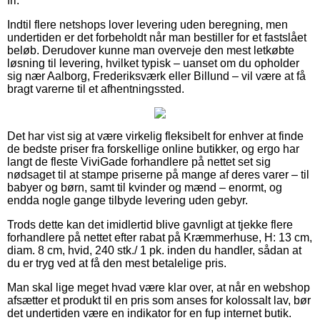
fri.
Indtil flere netshops lover levering uden beregning, men
undertiden er det forbeholdt når man bestiller for et fastslået
beløb. Derudover kunne man overveje den mest letkøbte
løsning til levering, hvilket typisk – uanset om du opholder
sig nær Aalborg, Frederiksværk eller Billund – vil være at få
bragt varerne til et afhentningssted.
Det har vist sig at være virkelig fleksibelt for enhver at finde
de bedste priser fra forskellige online butikker, og ergo har
langt de fleste ViviGade forhandlere på nettet set sig
nødsaget til at stampe priserne på mange af deres varer – til
babyer og børn, samt til kvinder og mænd – enormt, og
endda nogle gange tilbyde levering uden gebyr.
Trods dette kan det imidlertid blive gavnligt at tjekke flere
forhandlere på nettet efter rabat på Kræmmerhuse, H: 13 cm,
diam. 8 cm, hvid, 240 stk./ 1 pk. inden du handler, sådan at
du er tryg ved at få den mest betalelige pris.
Man skal lige meget hvad være klar over, at når en webshop
afsætter et produkt til en pris som anses for kolossalt lav, bør
det undertiden være en indikator for en fup internet butik.