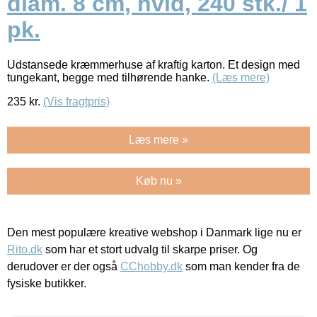
diam. 8 cm, hvid, 240 stk./ 1
pk.
Udstansede kræmmerhuse af kraftig karton. Et design med
tungekant, begge med tilhørende hanke.
(Læs mere)
235
kr.
(Vis fragtpris)
Læs mere »
Køb nu »
Den mest populære kreative webshop i Danmark lige nu er
Rito.dk
som har et stort udvalg til skarpe priser. Og
derudover er der også
CChobby.dk
som man kender fra de
fysiske butikker.