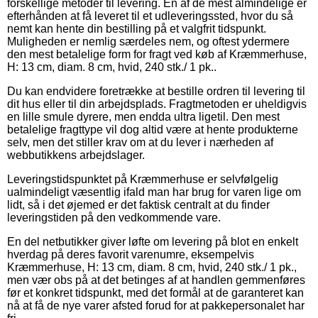
forskellige metoder til levering. En af de mest almindelige er
efterhånden at få leveret til et udleveringssted, hvor du så
nemt kan hente din bestilling på et valgfrit tidspunkt.
Muligheden er nemlig særdeles nem, og oftest ydermere
den mest betalelige form for fragt ved køb af Kræmmerhuse,
H: 13 cm, diam. 8 cm, hvid, 240 stk./ 1 pk..
Du kan endvidere foretrække at bestille ordren til levering til
dit hus eller til din arbejdsplads. Fragtmetoden er uheldigvis
en lille smule dyrere, men endda ultra ligetil. Den mest
betalelige fragttype vil dog altid være at hente produkterne
selv, men det stiller krav om at du lever i nærheden af
webbutikkens arbejdslager.
Leveringstidspunktet på Kræmmerhuse er selvfølgelig
ualmindeligt væsentlig ifald man har brug for varen lige om
lidt, så i det øjemed er det faktisk centralt at du finder
leveringstiden på den vedkommende vare.
En del netbutikker giver løfte om levering på blot en enkelt
hverdag på deres favorit varenumre, eksempelvis
Kræmmerhuse, H: 13 cm, diam. 8 cm, hvid, 240 stk./ 1 pk.,
men vær obs på at det betinges af at handlen gemmenføres
før et konkret tidspunkt, med det formål at de garanteret kan
nå at få de nye varer afsted forud for at pakkepersonalet har