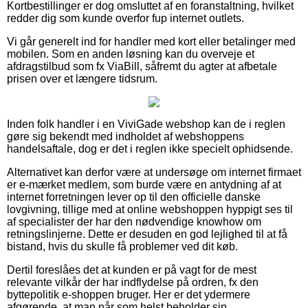
Kortbestillinger er dog omsluttet af en foranstaltning, hvilket
redder dig som kunde overfor fup internet outlets.
Vi går generelt ind for handler med kort eller betalinger med
mobilen. Som en anden løsning kan du overveje et
afdragstilbud som fx ViaBill, såfremt du agter at afbetale
prisen over et længere tidsrum.
Inden folk handler i en ViviGade webshop kan de i reglen
gøre sig bekendt med indholdet af webshoppens
handelsaftale, dog er det i reglen ikke specielt ophidsende.
Alternativet kan derfor være at undersøge om internet firmaet
er e-mærket medlem, som burde være en antydning af at
internet forretningen lever op til den officielle danske
lovgivning, tillige med at online webshoppen hyppigt ses til
af specialister der har den nødvendige knowhow om
retningslinjerne. Dette er desuden en god lejlighed til at få
bistand, hvis du skulle få problemer ved dit køb.
Dertil foreslåes det at kunden er på vagt for de mest
relevante vilkår der har indflydelse på ordren, fx den
byttepolitik e-shoppen bruger. Her er det ydermere
afgørende, at man når som helst beholder sin