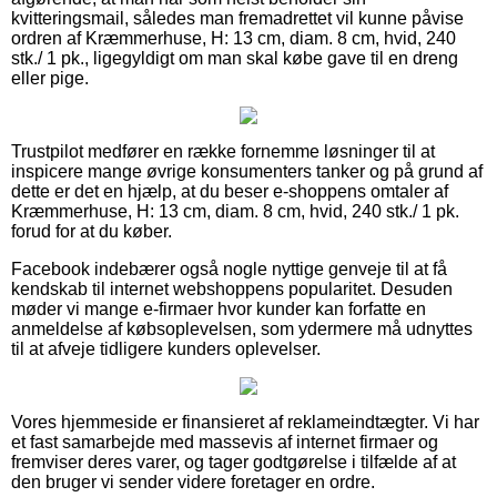
kvitteringsmail, således man fremadrettet vil kunne påvise
ordren af Kræmmerhuse, H: 13 cm, diam. 8 cm, hvid, 240
stk./ 1 pk., ligegyldigt om man skal købe gave til en dreng
eller pige.
Trustpilot medfører en række fornemme løsninger til at
inspicere mange øvrige konsumenters tanker og på grund af
dette er det en hjælp, at du beser e-shoppens omtaler af
Kræmmerhuse, H: 13 cm, diam. 8 cm, hvid, 240 stk./ 1 pk.
forud for at du køber.
Facebook indebærer også nogle nyttige genveje til at få
kendskab til internet webshoppens popularitet. Desuden
møder vi mange e-firmaer hvor kunder kan forfatte en
anmeldelse af købsoplevelsen, som ydermere må udnyttes
til at afveje tidligere kunders oplevelser.
Vores hjemmeside er finansieret af reklameindtægter. Vi har
et fast samarbejde med massevis af internet firmaer og
fremviser deres varer, og tager godtgørelse i tilfælde af at
den bruger vi sender videre foretager en ordre.