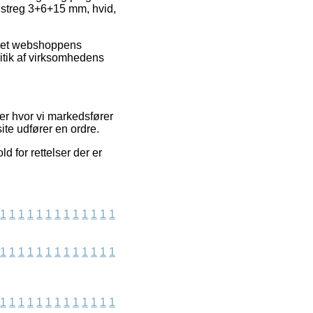
h, streg 3+6+15 mm, hvid,
ernet webshoppens
itik af virksomhedens
r hvor vi markedsfører
te udfører en ordre.
d for rettelser der er
1
1
1
1
1
1
1
1
1
1
1
1
1
1
1
1
1
1
1
1
1
1
1
1
1
1
1
1
1
1
1
1
1
1
1
1
1
1
1