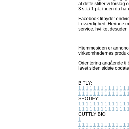
af dette stiller vi forsl
3 stk./ 1 pk. inden du han
Facebook tilbyder endvid
troværdighed. Herinde mø
service, hvilket desuden k
Hjemmesiden er annoncef
virksomhedernes produkt
Orientering angående tilb
lavet siden sidste opdate
BITLY:
1
1
1
1
1
1
1
1
1
1
1
1
1
1
1
1
1
1
1
1
1
1
1
1
1
1
SPOTIFY:
1
1
1
1
1
1
1
1
1
1
1
1
1
1
1
1
1
1
1
1
1
1
1
1
1
1
CUTTLY BIO:
1
1
1
1
1
1
1
1
1
1
1
1
1
1