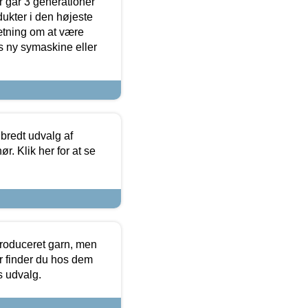
 går 3 generationer
dukter i den højeste
sætning om at være
s ny symaskine eller
 bredt udvalg af
r. Klik her for at se
produceret garn, men
or finder du hos dem
es udvalg.