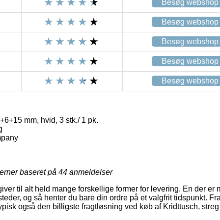
Besøg webshop
Besøg webshop
Besøg webshop
Besøg webshop
Besøg webshop
3+6+15 mm, hvid, 3 stk./ 1 pk.
g
mpany
jerner baseret på
44
anmeldelser
giver til alt held mange forskellige former for levering. En der e
eder, og så henter du bare din ordre på et valgfrit tidspunkt. F
pisk også den billigste fragtløsning ved køb af Kridttusch, streg