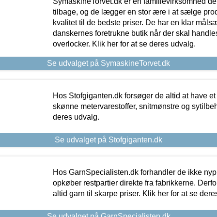
SymaskineTorvet.dk er en familievirksomhed der
tilbage, og de lægger en stor ære i at sælge pro
kvalitet til de bedste priser. De har en klar mål
danskernes foretrukne butik når der skal handle
overlocker. Klik her for at se deres udvalg.
Se udvalget på SymaskineTorvet.dk
Hos Stofgiganten.dk forsøger de altid at have et
skønne metervarestoffer, snitmønstre og sytilbehø
deres udvalg.
Se udvalget på Stofgiganten.dk
Hos GarnSpecialisten.dk forhandler de ikke ny
opkøber restpartier direkte fra fabrikkerne. Derf
altid garn til skarpe priser. Klik her for at se der
Se udvalget på GarnSpecialisten.dk