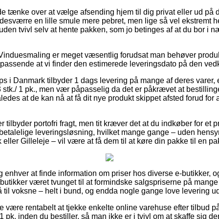
ænke over at vælge afsending hjem til dig privat eller ud på d
 desværre en lille smule mere pebret, men lige så vel ekstremt
uden tvivl selv at hente pakken, som jo betinges af at du bor i
Vinduesmaling er meget væsentlig forudsat man behøver produktet
 passende at vi finder den estimerede leveringsdato på den v
 i Danmark tilbyder 1 dags levering på mange af deres varer, 
stk./ 1 pk., men vær påpasselig da det er påkrævet at bestilling
åledes at de kan nå at få dit nye produkt skippet afsted forud for
r tilbyder portofri fragt, men tit kræver det at du indkøber for e
talelige leveringsløsning, hvilket mange gange – uden hensyn t
eller Gilleleje – vil være at få dem til at køre din pakke til en p
 og enhver at finde information om priser hos diverse e-butikker,
utikker været tvunget til at formindske salgspriserne på mange a
å til voksne – helt i bund, og endda nogle gange love levering 
 være rentabelt at tjekke enkelte online varehuse efter tilbud på
 pk. inden du bestiller, så man ikke er i tvivl om at skaffe sig den