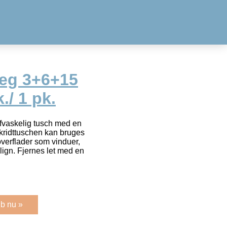
reg 3+6+15
./ 1 pk.
fvaskelig tusch med en
-/kridttuschen kan bruges
overflader som vinduer,
 lign. Fjernes let med en
b nu »