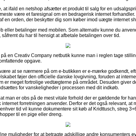
at ifald en netshop afsætter et produkt til salg for en udsalgspri
et meste være et faresignal om en bedragerisk internet forhandler. 
af en orden, der beskytter dig som køber imod uægte internet s
tkøb eller betalinger med mobilen. Som alternativ kunne du anve
såfremt du har til hensigt at afbetale betalingen over tid.
 på en Creativ Company netbutik kunne man i reglen tage stilling
 omfattende opgave.
 være at se nærmere på om e-butikken er e-mærke godkendt, eft
selskabet føjer den officielle danske lovgivning, foruden at intern
om er meget fortrolige vedtægterne på området. Desuden giver det
 udsættes for vanskeligheder i processen med dit indkøb.
t at man er obs på de mest vitale forhold der er gældende for h
k internet forretningen anvender. Derfor er det også relevant, a
l enhver tid vil kunne dokumentere sit køb af Kridttusch, streg 3+
hopper til en pige eller dreng.
ig fine muligheder for at betragte adskillige andre konsumenters 