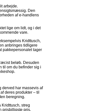
it arbejde.
 hensigtsmæssig. Den
 nærheden af e-handlens
 lige om lidt, og i det
edkommende vare.
eksempelvis Kridttusch,
en anbringes tidligere
 at pakkepersonalet tager
t præcist beløb. Desuden
il om du befinder sig i
akkeshop.
 og derved har massevis af
f deres produkter – til
uden beregning.
 Kridttusch, streg
 prisbilligste pris.