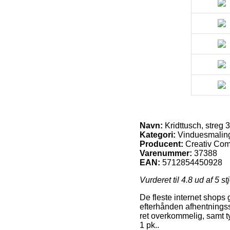
Navn:
Kridttusch, streg 
Kategori:
Vinduesmalin
Producent:
Creativ Co
Varenummer:
37388
EAN:
5712854450928
Vurderet til
4.8
ud af 5 st
De fleste internet shops 
efterhånden afhentningsst
ret overkommelig, samt ty
1 pk..