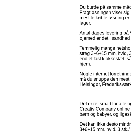
Du burde på samme måde t
Fragtløsningen viser sig
mest letkøbte løsning er 
lager.
Antal dages levering på 
øjemed er det i sandhed
Temmelig mange netshops
streg 3+6+15 mm, hvid, 3 
end et fast klokkeslæt, s
hjem.
Nogle internet forretninge
må du snuppe den mest be
Helsingør, Frederiksværk 
Det er ret smart for alle
Creativ Company online b
børn og babyer, og liges
Det kan ikke desto mindre
3+6+15 mm, hvid, 3 stk./ 1