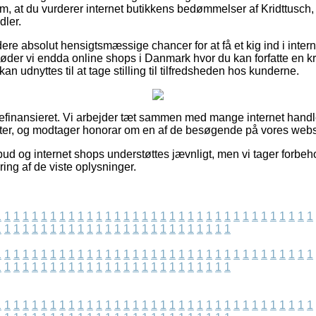
ag om, at du vurderer internet butikkens bedømmelser af Kridttusc
dler.
ere absolut hensigtsmæssige chancer for at få et kig ind i int
der vi endda online shops i Danmark hvor du kan forfatte en kr
an udnyttes til at tage stilling til tilfredsheden hos kunderne.
inansieret. Vi arbejder tæt sammen med mange internet handle
er, og modtager honorar om en af de besøgende på vores websi
ud og internet shops understøttes jævnligt, men vi tager forbehol
ring af de viste oplysninger.
1
1
1
1
1
1
1
1
1
1
1
1
1
1
1
1
1
1
1
1
1
1
1
1
1
1
1
1
1
1
1
1
1
1
1
1
1
1
1
1
1
1
1
1
1
1
1
1
1
1
1
1
1
1
1
1
1
1
1
1
1
1
1
1
1
1
1
1
1
1
1
1
1
1
1
1
1
1
1
1
1
1
1
1
1
1
1
1
1
1
1
1
1
1
1
1
1
1
1
1
1
1
1
1
1
1
1
1
1
1
1
1
1
1
1
1
1
1
1
1
1
1
1
1
1
1
1
1
1
1
1
1
1
1
1
1
1
1
1
1
1
1
1
1
1
1
1
1
1
1
1
1
1
1
1
1
1