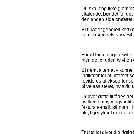
Du skal dog ikke glemme, 
tiltalende, bør det for d
den anden side omfattet 
Vi tilråder generelt kor
som eksempelvis ViaBill, 
Forud for at nogen køber
men det er uden tvivl en
Et nemt alternativ kunne
indikator for at internet 
revideres af eksperter s
blive assisteret, hvis du
Udover dette tilrådes de
hvilken ombytningspoliti
faktura e-mail, så man ti
pk., ligegyldigt om man s
Trustpilot giver dig rigt