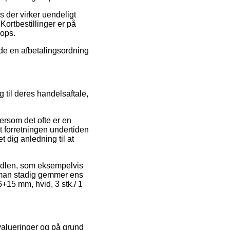
s der virker uendeligt
Kortbestillinger er på
hops.
nde en afbetalingsordning
 til deres handelsaftale,
ersom det ofte er en
et forretningen undertiden
 dig anledning til at
andlen, som eksempelvis
t man stadig gemmer ens
6+15 mm, hvid, 3 stk./ 1
evalueringer og på grund