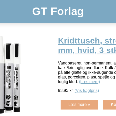
GT Forlag
Kridttusch, st
mm, hvid, 3 stk
Vandbaseret, non-permanent, a
kalk-/kridtagtig overflade. Kalk
på alle glatte og ikke-sugende 
glas, porcelæn, plast, spejle og
fugtig klud.
(Læs mere)
93.95
kr.
(Vis fragtpris)
Læs mere »
Kø