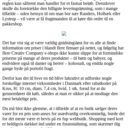
reglen kun såfremt man handler for et fastsat beløb. Derudover
skulle du foretrække den billigste leveringsløsning, som i mange
tilfælde – uden hensyn til om man bor nær Randers, Holbæk eller
Lystrup – vil være at få fragtmanden til at køre din ordre til en
pakkeshop.
Det har vist sig at være vældig gnidningsløst for os alle at finde
information om priser i blandt flere firmaer på nettet, og følgelig har
flere Creativ Company e-shops ikke kunne slippe for at formindske
priserne på mange af deres produkter – til børn og babyer, og
endvidere også til damer og herrer – kolossalt, og endda nogle
gange byde på portofri fragt.
Derfor kan det til hver en tid blive lukrativt at udforske nogle
forskellige internet virksomheder i Danmark efter rabatkoder på
Krus, H: 10 cm, diam. 7,4 cm, hvid, 1 stk. forud for at du
gennemfører dit køb, således at man er sikker på at modtage den
mest betalelige pris.
Du må blot ikke glemme, at i tilfælde af at en butik sælger deres
varer for en pris som anses for usædvanlig overkommelig, burde det
for det meste være et bevis på en fup webbutik. Shopping med kort
er heldigvis dækket ind under en foranstaltning, som skærmer dig