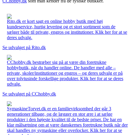
CChobby.dk
som man kender fra de fysiske butikker.
Rito.dk er kort sagt en online hobby butik med høj
kundeservice, hurtig levering og et stort sortiment som de
sælger både til private, engros og institutioner. Klik her for at se
deres udvalg.
Se udvalget på Rito.dk
CChobby.dk bestræber sig på at være din foretrukne
hobbybutik, når du handler online. De handler med alle –
private, skoler/institutioner og engros – og deres udvalg er på
over tolvtusinde forskellige produkter. Klik her for at se deres
udvalg.
Se udvalget på CChobby.dk
SymaskineTorvet.dk er en familievirksomhed der går 3
generationer tilbage, og de lægger en stor ære i at sælge
produkter i den højeste kvalitet til de bedste priser. De har en
klar målsætning om at være danskernes foretrukne butik når der
skal handles ny symaskine eller overlocker. Klik her for at se