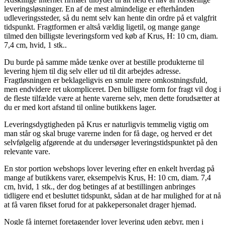
leveringsløsninger. En af de mest almindelige er efterhånden
udleveringssteder, så du nemt selv kan hente din ordre på et valgfrit
tidspunkt. Fragtformen er altså vældig ligetil, og mange gange
tilmed den billigste leveringsform ved køb af Krus, H: 10 cm, diam.
7,4 cm, hvid, 1 stk..
Du burde på samme måde tænke over at bestille produkterne til
levering hjem til dig selv eller ud til dit arbejdes adresse.
Fragtløsningen er beklageligvis en smule mere omkostningsfuld,
men endvidere ret ukompliceret. Den billigste form for fragt vil dog i
de fleste tilfælde være at hente varerne selv, men dette forudsætter at
du er med kort afstand til online butikkens lager.
Leveringsdygtigheden på Krus er naturligvis temmelig vigtig om
man står og skal bruge varerne inden for få dage, og herved er det
selvfølgelig afgørende at du undersøger leveringstidspunktet på den
relevante vare.
En stor portion webshops lover levering efter en enkelt hverdag på
mange af butikkens varer, eksempelvis Krus, H: 10 cm, diam. 7,4
cm, hvid, 1 stk., der dog betinges af at bestillingen anbringes
tidligere end et besluttet tidspunkt, sådan at de har mulighed for at nå
at få varen fikset forud for at pakkepersonalet drager hjemad.
Nogle få internet foretagender lover levering uden gebyr, men i