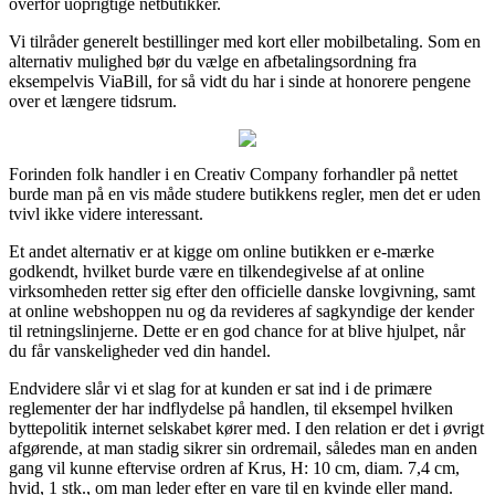
overfor uoprigtige netbutikker.
Vi tilråder generelt bestillinger med kort eller mobilbetaling. Som en
alternativ mulighed bør du vælge en afbetalingsordning fra
eksempelvis ViaBill, for så vidt du har i sinde at honorere pengene
over et længere tidsrum.
Forinden folk handler i en Creativ Company forhandler på nettet
burde man på en vis måde studere butikkens regler, men det er uden
tvivl ikke videre interessant.
Et andet alternativ er at kigge om online butikken er e-mærke
godkendt, hvilket burde være en tilkendegivelse af at online
virksomheden retter sig efter den officielle danske lovgivning, samt
at online webshoppen nu og da revideres af sagkyndige der kender
til retningslinjerne. Dette er en god chance for at blive hjulpet, når
du får vanskeligheder ved din handel.
Endvidere slår vi et slag for at kunden er sat ind i de primære
reglementer der har indflydelse på handlen, til eksempel hvilken
byttepolitik internet selskabet kører med. I den relation er det i øvrigt
afgørende, at man stadig sikrer sin ordremail, således man en anden
gang vil kunne eftervise ordren af Krus, H: 10 cm, diam. 7,4 cm,
hvid, 1 stk., om man leder efter en vare til en kvinde eller mand.