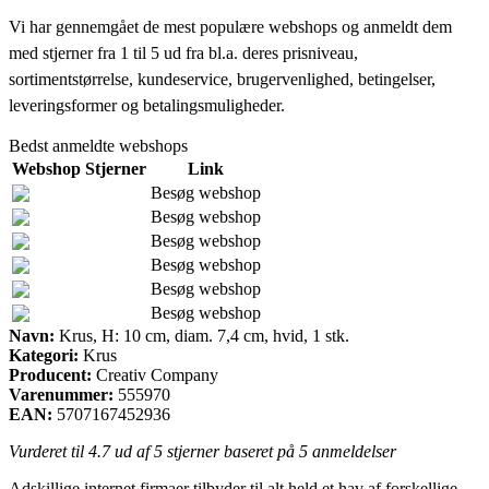
Vi har gennemgået de mest populære webshops og anmeldt dem
med stjerner fra 1 til 5 ud fra bl.a. deres prisniveau,
sortimentstørrelse, kundeservice, brugervenlighed, betingelser,
leveringsformer og betalingsmuligheder.
Bedst anmeldte webshops
Webshop
Stjerner
Link
Besøg webshop
Besøg webshop
Besøg webshop
Besøg webshop
Besøg webshop
Besøg webshop
Navn:
Krus, H: 10 cm, diam. 7,4 cm, hvid, 1 stk.
Kategori:
Krus
Producent:
Creativ Company
Varenummer:
555970
EAN:
5707167452936
Vurderet til
4.7
ud af 5 stjerner baseret på
5
anmeldelser
Adskillige internet firmaer tilbyder til alt held et hav af forskellige