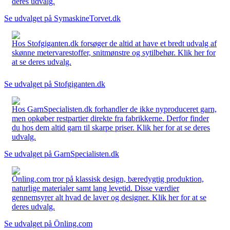
deres udvalg.
Se udvalget på SymaskineTorvet.dk
Hos Stofgiganten.dk forsøger de altid at have et bredt udvalg af
skønne metervarestoffer, snitmønstre og sytilbehør. Klik her for
at se deres udvalg.
Se udvalget på Stofgiganten.dk
Hos GarnSpecialisten.dk forhandler de ikke nyproduceret garn,
men opkøber restpartier direkte fra fabrikkerne. Derfor finder
du hos dem altid garn til skarpe priser. Klik her for at se deres
udvalg.
Se udvalget på GarnSpecialisten.dk
Önling.com tror på klassisk design, bæredygtig produktion,
naturlige materialer samt lang levetid. Disse værdier
gennemsyrer alt hvad de laver og designer. Klik her for at se
deres udvalg.
Se udvalget på Önling.com