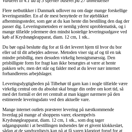
Vurderet til
4.1
ud af 5 stjerner baseret på
27
anmeldelser
Flere netbutikker i Danmark udlover nu om dage mange forskellige
leveringsmidler. En af de mest benyttede er for øjeblikket
afhentningssteder, som gør at du kan hente din bestilling den dag der
passer dig. Leveringsmetoden er nemlig yderst uproblematisk, og i
mange tilfælde ydermere den mindst kostelige leveringsudgave ved
køb af Krydsnøgleapparat, diam. 12 cm, 1 stk..
Du bør også beslutte dig for at få det leveret hjem til hvor du bor
eller ud til dit arbejdes adresse. Metoden viser sig af og til en tak
mindre prisbillig, men desuden virkelig hensigtsmæssig. Den
prisbilligste form for fragt kan ikke benægtes at være at hente
pakken selv, men det står og falder med at du lever nær internet
forhandlerens arbejdslager.
Leveringsdygtigheden på Tilbehør til garn kan i nogle tilfælde være
virkelig central om du absolut skal bruge din ordre om kort tid, så
med det formål er det ret centralt at man kigger nærmere på den
estimerede leveringsdato ved den aktuelle vare.
Mange internet outlets præsterer levering på næstkommende
hverdag på mange af shoppens varer, eksempelvis
Krydsnøgleapparat, diam. 12 cm, 1 stk., som dog tager
udgangspunkt i at bestillingen indsendes før et givent klokkeslæt,
sådan at de sandsynligvis kan nå at få varen klargjort forud for at