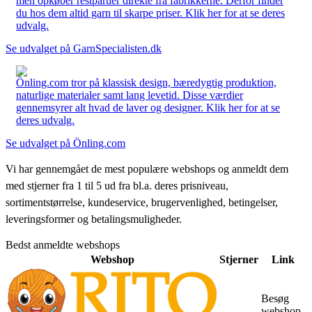
men opkøber restpartier direkte fra fabrikkerne. Derfor finder
du hos dem altid garn til skarpe priser. Klik her for at se deres
udvalg.
Se udvalget på GarnSpecialisten.dk
Önling.com tror på klassisk design, bæredygtig produktion,
naturlige materialer samt lang levetid. Disse værdier
gennemsyrer alt hvad de laver og designer. Klik her for at se
deres udvalg.
Se udvalget på Önling.com
Vi har gennemgået de mest populære webshops og anmeldt dem
med stjerner fra 1 til 5 ud fra bl.a. deres prisniveau,
sortimentstørrelse, kundeservice, brugervenlighed, betingelser,
leveringsformer og betalingsmuligheder.
Bedst anmeldte webshops
Webshop
Stjerner
Link
Besøg
webshop