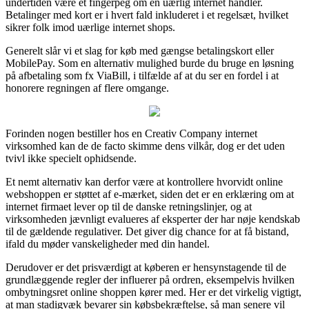
undertiden være et fingerpeg om en uærlig internet handler.
Betalinger med kort er i hvert fald inkluderet i et regelsæt, hvilket
sikrer folk imod uærlige internet shops.
Generelt slår vi et slag for køb med gængse betalingskort eller
MobilePay. Som en alternativ mulighed burde du bruge en løsning
på afbetaling som fx ViaBill, i tilfælde af at du ser en fordel i at
honorere regningen af flere omgange.
Forinden nogen bestiller hos en Creativ Company internet
virksomhed kan de de facto skimme dens vilkår, dog er det uden
tvivl ikke specielt ophidsende.
Et nemt alternativ kan derfor være at kontrollere hvorvidt online
webshoppen er støttet af e-mærket, siden det er en erklæring om at
internet firmaet lever op til de danske retningslinjer, og at
virksomheden jævnligt evalueres af eksperter der har nøje kendskab
til de gældende regulativer. Det giver dig chance for at få bistand,
ifald du møder vanskeligheder med din handel.
Derudover er det prisværdigt at køberen er hensynstagende til de
grundlæggende regler der influerer på ordren, eksempelvis hvilken
ombytningsret online shoppen kører med. Her er det virkelig vigtigt,
at man stadigvæk bevarer sin købsbekræftelse, så man senere vil