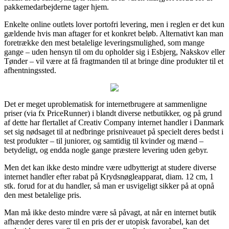
pakkemedarbejderne tager hjem.
Enkelte online outlets lover portofri levering, men i reglen er det kun
gældende hvis man aftager for et konkret beløb. Alternativt kan man
foretrække den mest betalelige leveringsmulighed, som mange
gange – uden hensyn til om du opholder sig i Esbjerg, Nakskov eller
Tønder – vil være at få fragtmanden til at bringe dine produkter til et
afhentningssted.
Det er meget uproblematisk for internetbrugere at sammenligne
priser (via fx PriceRunner) i blandt diverse netbutikker, og på grund
af dette har flertallet af Creativ Company internet handler i Danmark
set sig nødsaget til at nedbringe prisniveauet på specielt deres bedst i
test produkter – til juniorer, og samtidig til kvinder og mænd –
betydeligt, og endda nogle gange præstere levering uden gebyr.
Men det kan ikke desto mindre være udbytterigt at studere diverse
internet handler efter rabat på Krydsnøgleapparat, diam. 12 cm, 1
stk. forud for at du handler, så man er usvigeligt sikker på at opnå
den mest betalelige pris.
Man må ikke desto mindre være så påvagt, at når en internet butik
afhænder deres varer til en pris der er utopisk favorabel, kan det