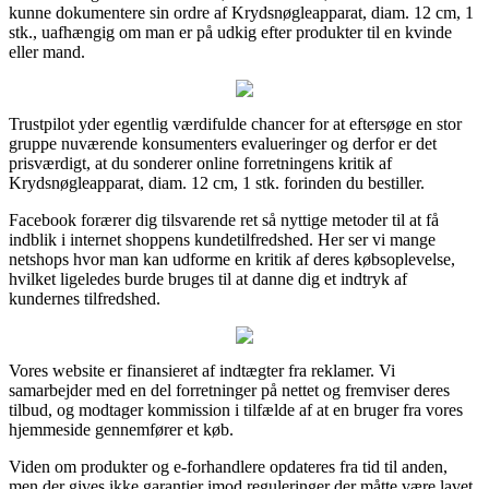
kunne dokumentere sin ordre af Krydsnøgleapparat, diam. 12 cm, 1
stk., uafhængig om man er på udkig efter produkter til en kvinde
eller mand.
Trustpilot yder egentlig værdifulde chancer for at eftersøge en stor
gruppe nuværende konsumenters evalueringer og derfor er det
prisværdigt, at du sonderer online forretningens kritik af
Krydsnøgleapparat, diam. 12 cm, 1 stk. forinden du bestiller.
Facebook forærer dig tilsvarende ret så nyttige metoder til at få
indblik i internet shoppens kundetilfredshed. Her ser vi mange
netshops hvor man kan udforme en kritik af deres købsoplevelse,
hvilket ligeledes burde bruges til at danne dig et indtryk af
kundernes tilfredshed.
Vores website er finansieret af indtægter fra reklamer. Vi
samarbejder med en del forretninger på nettet og fremviser deres
tilbud, og modtager kommission i tilfælde af at en bruger fra vores
hjemmeside gennemfører et køb.
Viden om produkter og e-forhandlere opdateres fra tid til anden,
men der gives ikke garantier imod reguleringer der måtte være lavet