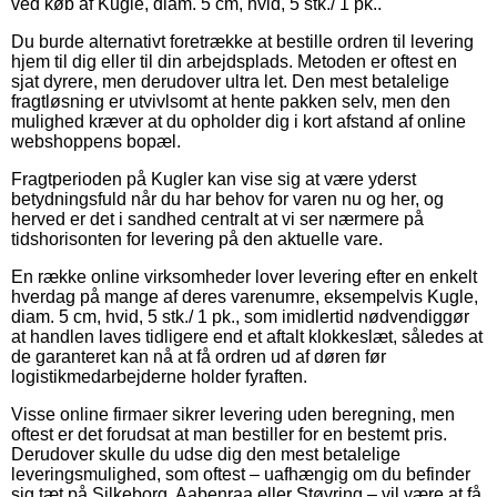
ved køb af Kugle, diam. 5 cm, hvid, 5 stk./ 1 pk..
Du burde alternativt foretrække at bestille ordren til levering
hjem til dig eller til din arbejdsplads. Metoden er oftest en
sjat dyrere, men derudover ultra let. Den mest betalelige
fragtløsning er utvivlsomt at hente pakken selv, men den
mulighed kræver at du opholder dig i kort afstand af online
webshoppens bopæl.
Fragtperioden på Kugler kan vise sig at være yderst
betydningsfuld når du har behov for varen nu og her, og
herved er det i sandhed centralt at vi ser nærmere på
tidshorisonten for levering på den aktuelle vare.
En række online virksomheder lover levering efter en enkelt
hverdag på mange af deres varenumre, eksempelvis Kugle,
diam. 5 cm, hvid, 5 stk./ 1 pk., som imidlertid nødvendiggør
at handlen laves tidligere end et aftalt klokkeslæt, således at
de garanteret kan nå at få ordren ud af døren før
logistikmedarbejderne holder fyraften.
Visse online firmaer sikrer levering uden beregning, men
oftest er det forudsat at man bestiller for en bestemt pris.
Derudover skulle du udse dig den mest betalelige
leveringsmulighed, som oftest – uafhængig om du befinder
sig tæt på Silkeborg, Aabenraa eller Støvring – vil være at få