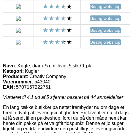
Besøg webshop
Besøg webshop
Besøg webshop
Besøg webshop
Navn:
Kugle, diam. 5 cm, hvid, 5 stk./ 1 pk.
Kategori:
Kugler
Producent:
Creativ Company
Varenummer:
543040
EAN:
5707167222751
Vurderet til
4.1
ud af 5 stjerner baseret på
44
anmeldelser
En lang række butikker på nettet frembyder nu om dage et
bredt udvalg af leveringsmuligheder. En favorit er nu til dags
at få sendt til en pakkeshop, fordi du på den måde nemt kan
hente din pakke på et valgfrit tidspunkt. Denne er jo super
ligetil, og endda endvidere den prisbilligste leveringsmåde