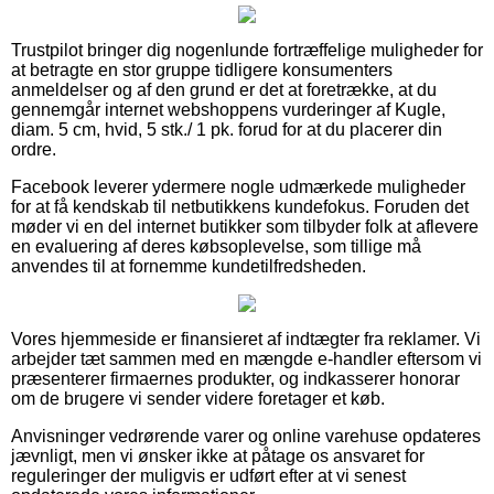
Trustpilot bringer dig nogenlunde fortræffelige muligheder for
at betragte en stor gruppe tidligere konsumenters
anmeldelser og af den grund er det at foretrække, at du
gennemgår internet webshoppens vurderinger af Kugle,
diam. 5 cm, hvid, 5 stk./ 1 pk. forud for at du placerer din
ordre.
Facebook leverer ydermere nogle udmærkede muligheder
for at få kendskab til netbutikkens kundefokus. Foruden det
møder vi en del internet butikker som tilbyder folk at aflevere
en evaluering af deres købsoplevelse, som tillige må
anvendes til at fornemme kundetilfredsheden.
Vores hjemmeside er finansieret af indtægter fra reklamer. Vi
arbejder tæt sammen med en mængde e-handler eftersom vi
præsenterer firmaernes produkter, og indkasserer honorar
om de brugere vi sender videre foretager et køb.
Anvisninger vedrørende varer og online varehuse opdateres
jævnligt, men vi ønsker ikke at påtage os ansvaret for
reguleringer der muligvis er udført efter at vi senest