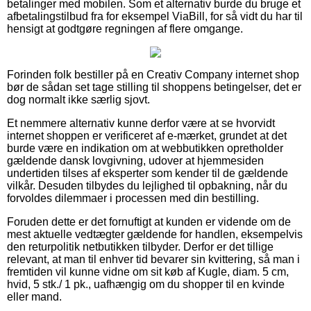
betalinger med mobilen. Som et alternativ burde du bruge et
afbetalingstilbud fra for eksempel ViaBill, for så vidt du har til
hensigt at godtgøre regningen af flere omgange.
Forinden folk bestiller på en Creativ Company internet shop
bør de sådan set tage stilling til shoppens betingelser, det er
dog normalt ikke særlig sjovt.
Et nemmere alternativ kunne derfor være at se hvorvidt
internet shoppen er verificeret af e-mærket, grundet at det
burde være en indikation om at webbutikken opretholder
gældende dansk lovgivning, udover at hjemmesiden
undertiden tilses af eksperter som kender til de gældende
vilkår. Desuden tilbydes du lejlighed til opbakning, når du
forvoldes dilemmaer i processen med din bestilling.
Foruden dette er det fornuftigt at kunden er vidende om de
mest aktuelle vedtægter gældende for handlen, eksempelvis
den returpolitik netbutikken tilbyder. Derfor er det tillige
relevant, at man til enhver tid bevarer sin kvittering, så man i
fremtiden vil kunne vidne om sit køb af Kugle, diam. 5 cm,
hvid, 5 stk./ 1 pk., uafhængig om du shopper til en kvinde
eller mand.