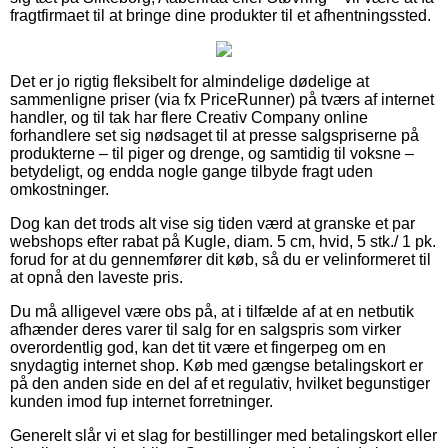
fragtfirmaet til at bringe dine produkter til et afhentningssted.
Det er jo rigtig fleksibelt for almindelige dødelige at
sammenligne priser (via fx PriceRunner) på tværs af internet
handler, og til tak har flere Creativ Company online
forhandlere set sig nødsaget til at presse salgspriserne på
produkterne – til piger og drenge, og samtidig til voksne –
betydeligt, og endda nogle gange tilbyde fragt uden
omkostninger.
Dog kan det trods alt vise sig tiden værd at granske et par
webshops efter rabat på Kugle, diam. 5 cm, hvid, 5 stk./ 1 pk.
forud for at du gennemfører dit køb, så du er velinformeret til
at opnå den laveste pris.
Du må alligevel være obs på, at i tilfælde af at en netbutik
afhænder deres varer til salg for en salgspris som virker
overordentlig god, kan det tit være et fingerpeg om en
snydagtig internet shop. Køb med gængse betalingskort er
på den anden side en del af et regulativ, hvilket begunstiger
kunden imod fup internet forretninger.
Generelt slår vi et slag for bestillinger med betalingskort eller