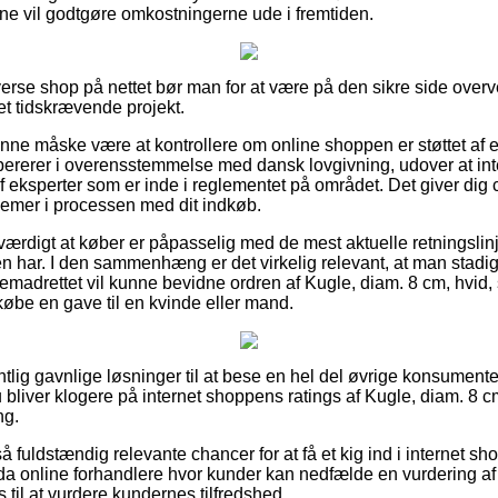
gerne vil godtgøre omkostningerne ude i fremtiden.
erse shop på nettet bør man for at være på den sikre side overve
et tidskrævende projekt.
nne måske være at kontrollere om online shoppen er støttet af e
ererer i overensstemmelse med dansk lovgivning, udover at int
f eksperter som er inde i reglementet på området. Det giver dig c
lemer i processen med dit indkøb.
værdigt at køber er påpasselig med de mest aktuelle retningslinj
pen har. I den sammenhæng er det virkelig relevant, at man sta
remadrettet vil kunne bevidne ordren af Kugle, diam. 8 cm, hvid, s
købe en gave til en kvinde eller mand.
tlig gavnlige løsninger til at bese en hel del øvrige konsumenter
u bliver klogere på internet shoppens ratings af Kugle, diam. 8 cm
ng.
fuldstændig relevante chancer for at få et kig ind i internet s
a online forhandlere hvor kunder kan nedfælde en vurdering af
til at vurdere kundernes tilfredshed.