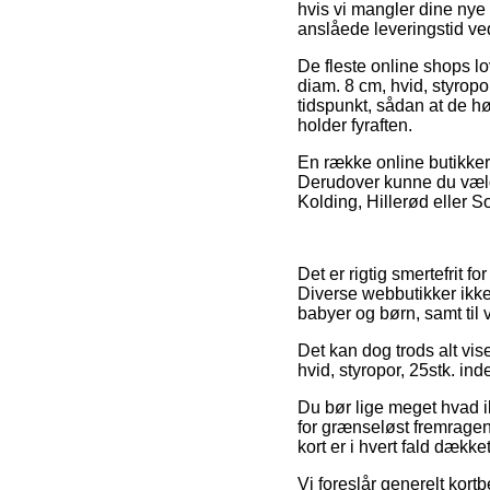
hvis vi mangler dine nye 
anslåede leveringstid v
De fleste online shops l
diam. 8 cm, hvid, styropo
tidspunkt, sådan at de h
holder fyraften.
En række online butikker 
Derudover kunne du vælge
Kolding, Hillerød eller So
Det er rigtig smertefrit f
Diverse webbutikker ikke 
babyer og børn, samt til 
Det kan dog trods alt vis
hvid, styropor, 25stk. in
Du bør lige meget hvad ik
for grænseløst fremragen
kort er i hvert fald dæk
Vi foreslår generelt kort