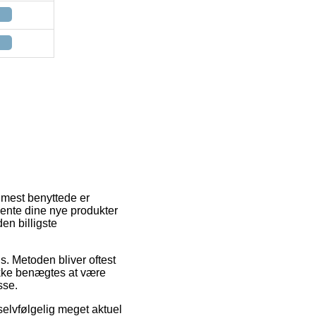
 mest benyttede er
 hente dine nye produkter
en billigste
ds. Metoden bliver oftest
ikke benægtes at være
sse.
selvfølgelig meget aktuel