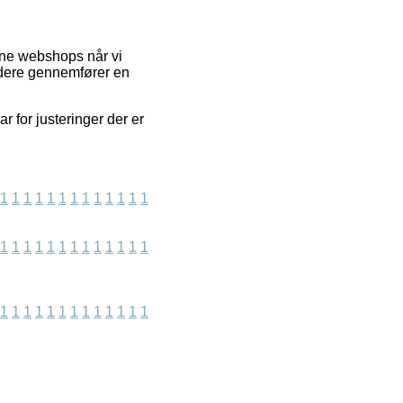
ine webshops når vi
idere gennemfører en
r for justeringer der er
1
1
1
1
1
1
1
1
1
1
1
1
1
1
1
1
1
1
1
1
1
1
1
1
1
1
1
1
1
1
1
1
1
1
1
1
1
1
1