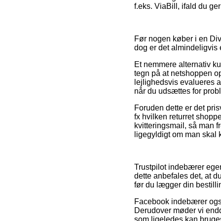
f.eks. ViaBill, ifald du 
Før nogen køber i en Div
dog er det almindeligvis 
Et nemmere alternativ ku
tegn på at netshoppen op
lejlighedsvis evalueres a
når du udsættes for prob
Foruden dette er det pris
fx hvilken returret shop
kvitteringsmail, så man f
ligegyldigt om man skal 
Trustpilot indebærer egen
dette anbefales det, at d
før du lægger din bestilli
Facebook indebærer også 
Derudover møder vi endd
som ligeledes kan bruges 