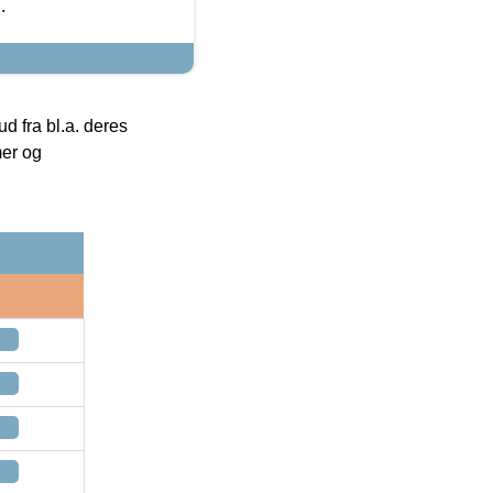
.
 fra bl.a. deres
mer og