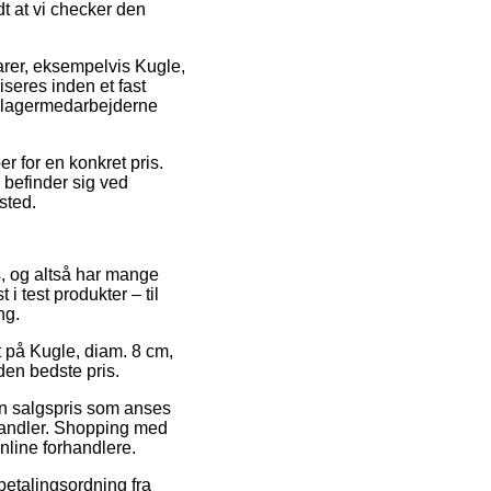
dt at vi checker den
arer, eksempelvis Kugle,
iseres inden et fast
en lagermedarbejderne
r for en konkret pris.
 befinder sig ved
ssted.
ts, og altså har mange
 test produkter – til
ng.
at på Kugle, diam. 8 cm,
den bedste pris.
 en salgspris som anses
-handler. Shopping med
nline forhandlere.
betalingsordning fra