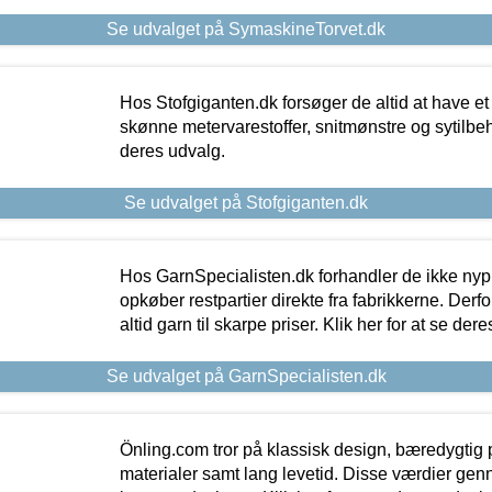
Se udvalget på SymaskineTorvet.dk
Hos Stofgiganten.dk forsøger de altid at have et
skønne metervarestoffer, snitmønstre og sytilbehø
deres udvalg.
Se udvalget på Stofgiganten.dk
Hos GarnSpecialisten.dk forhandler de ikke ny
opkøber restpartier direkte fra fabrikkerne. Derf
altid garn til skarpe priser. Klik her for at se der
Se udvalget på GarnSpecialisten.dk
Önling.com tror på klassisk design, bæredygtig p
materialer samt lang levetid. Disse værdier gen