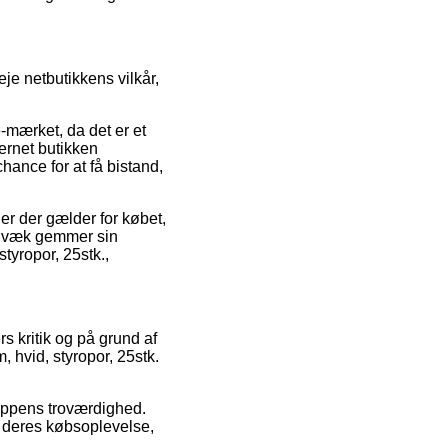
je netbutikkens vilkår,
-mærket, da det er et
ernet butikken
hance for at få bistand,
er der gælder for købet,
digvæk gemmer sin
tyropor, 25stk.,
s kritik og på grund af
, hvid, styropor, 25stk.
hoppens troværdighed.
 deres købsoplevelse,