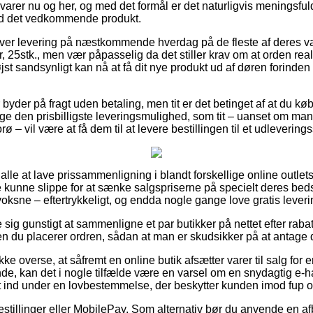
varer nu og her, og med det formål er det naturligvis meningsful
ed det vedkommende produkt.
over levering på næstkommende hverdag på de fleste af deres v
r, 25stk., men vær påpasselig da det stiller krav om at orden real
øjst sandsynligt kan nå at få dit nye produkt ud af døren forind
byder på fragt uden betaling, men tit er det betinget af at du købe
 den prisbilligste leveringsmulighed, som tit – uanset om man
rø – vil være at få dem til at levere bestillingen til et udlevering
or alle at lave prissammenligning i blandt forskellige online outle
kunne slippe for at sænke salgspriserne på specielt deres bedst i
voksne – eftertrykkeligt, og endda nogle gange love gratis leveri
e sig gunstigt at sammenligne et par butikker på nettet efter rab
den du placerer ordren, sådan at man er skudsikker på at antage 
ke overse, at såfremt en online butik afsætter varer til salg for
de, kan det i nogle tilfælde være en varsel om en snydagtig e
ket ind under en lovbestemmelse, der beskytter kunden imod fup o
bestillinger eller MobilePay. Som alternativ bør du anvende en af