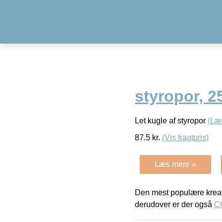
styropor, 2
Let kugle af styropor
(Læ
87.5
kr.
(Vis fragtpris)
Læs mere »
Den mest populære kreat
derudover er der også
C