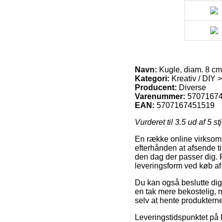
Navn:
Kugle, diam. 8 cm,
Kategori:
Kreativ / DIY 
Producent:
Diverse
Varenummer:
5707167
EAN:
5707167451519
Vurderet til
3.5
ud af 5 st
En række online virksomh
efterhånden at afsende ti
den dag der passer dig.
leveringsform ved køb af 
Du kan også beslutte dig f
en tak mere bekostelig, 
selv at hente produktern
Leveringstidspunktet på 