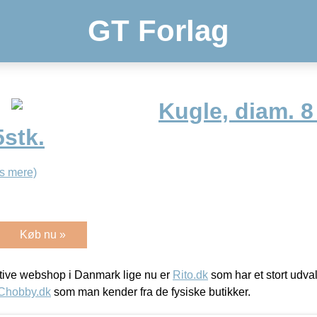
GT Forlag
Kugle, diam. 8
5stk.
s mere)
Køb nu »
ive webshop i Danmark lige nu er
Rito.dk
som har et stort udval
Chobby.dk
som man kender fra de fysiske butikker.