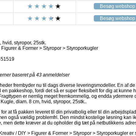
Besøg webshop
Besøg webshop
 hvid, styropor, 25stk.
> Figurer & Former > Styropor > Styroporkugler
451519
jerner baseret på
43
anmeldelser
eder frembyder nu til dags diverse leveringsmodeller. En af de
l en pakkeshop, fordi det så er super fleksibelt for dig at kunne
 Fragttypen er nemlig meget fremkommelig, og endda ydermere d
Kugle, diam. 8 cm, hvid, styropor, 25stk..
or at få pakken leveret til din privatbolig eller til din arbejdspla
men også vældig problemfri. Den mindst kostelige løsning kan 
e, men dette kræver at du opholder dig tæt på netbutikkens adre
Kreativ / DIY > Figurer & Former > Styropor > Styroporkugler er 