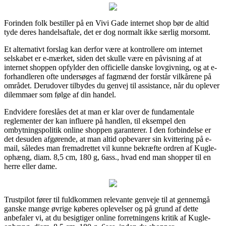
Forinden folk bestiller på en Vivi Gade internet shop bør de altid
tyde deres handelsaftale, det er dog normalt ikke særlig morsomt.
Et alternativt forslag kan derfor være at kontrollere om internet
selskabet er e-mærket, siden det skulle være en påvisning af at
internet shoppen opfylder den officielle danske lovgivning, og at e-
forhandleren ofte undersøges af fagmænd der forstår vilkårene på
området. Derudover tilbydes du genvej til assistance, når du oplever
dilemmaer som følge af din handel.
Endvidere foreslåes det at man er klar over de fundamentale
reglementer der kan influere på handlen, til eksempel den
ombytningspolitik online shoppen garanterer. I den forbindelse er
det desuden afgørende, at man altid opbevarer sin kvittering på e-
mail, således man fremadrettet vil kunne bekræfte ordren af Kugle-
ophæng, diam. 8,5 cm, 180 g, 6ass., hvad end man shopper til en
herre eller dame.
Trustpilot fører til fuldkommen relevante genveje til at gennemgå
ganske mange øvrige køberes oplevelser og på grund af dette
anbefaler vi, at du besigtiger online forretningens kritik af Kugle-