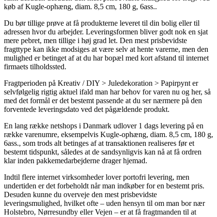
køb af Kugle-ophæng, diam. 8,5 cm, 180 g, 6ass..
Du bør tillige prøve at få produkterne leveret til din bolig eller til
adressen hvor du arbejder. Leveringsformen bliver godt nok en sjat
mere pebret, men tillige i høj grad let. Den mest prisbevidste
fragttype kan ikke modsiges at være selv at hente varerne, men den
mulighed er betinget af at du har bopæl med kort afstand til internet
firmaets tilholdssted.
Fragtperioden på Kreativ / DIY > Juledekoration > Papirpynt er
selvfølgelig rigtig aktuel ifald man har behov for varen nu og her, så
med det formål er det bestemt passende at du ser nærmere på den
forventede leveringsdato ved det pågældende produkt.
En lang række netshops i Danmark udlover 1 dags levering på en
række varenumre, eksempelvis Kugle-ophæng, diam. 8,5 cm, 180 g,
6ass., som trods alt betinges af at transaktionen realiseres før et
bestemt tidspunkt, således at de sandsynligvis kan nå at få ordren
klar inden pakkemedarbejderne drager hjemad.
Indtil flere internet virksomheder lover portofri levering, men
undertiden er det forbeholdt når man indkøber for en bestemt pris.
Desuden kunne du overveje den mest prisbevidste
leveringsmulighed, hvilket ofte – uden hensyn til om man bor nær
Holstebro, Nørresundby eller Vejen – er at få fragtmanden til at