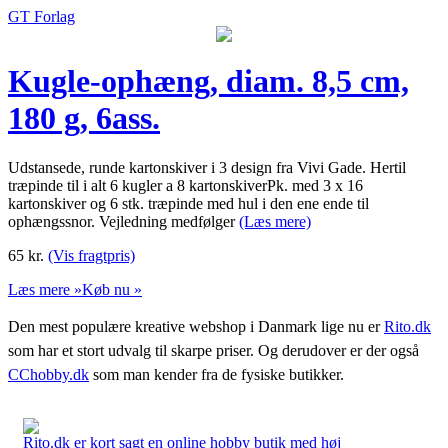
GT Forlag
Kugle-ophæng, diam. 8,5 cm,
180 g, 6ass.
Udstansede, runde kartonskiver i 3 design fra Vivi Gade. Hertil
træpinde til i alt 6 kugler a 8 kartonskiverPk. med 3 x 16
kartonskiver og 6 stk. træpinde med hul i den ene ende til
ophængssnor. Vejledning medfølger
(Læs mere)
65
kr.
(Vis fragtpris)
Læs mere »
Køb nu »
Den mest populære kreative webshop i Danmark lige nu er
Rito.dk
som har et stort udvalg til skarpe priser. Og derudover er der også
CChobby.dk
som man kender fra de fysiske butikker.
Rito.dk er kort sagt en online hobby butik med høj