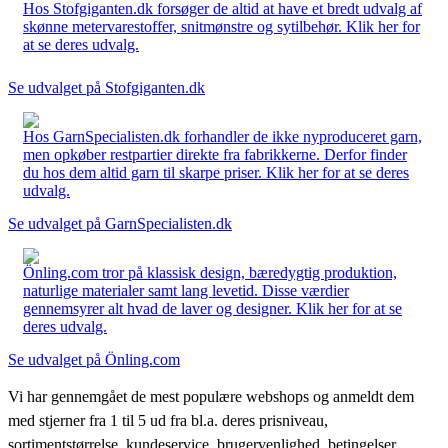
Hos Stofgiganten.dk forsøger de altid at have et bredt udvalg af
skønne metervarestoffer, snitmønstre og sytilbehør. Klik her for
at se deres udvalg.
Se udvalget på Stofgiganten.dk
Hos GarnSpecialisten.dk forhandler de ikke nyproduceret garn,
men opkøber restpartier direkte fra fabrikkerne. Derfor finder
du hos dem altid garn til skarpe priser. Klik her for at se deres
udvalg.
Se udvalget på GarnSpecialisten.dk
Önling.com tror på klassisk design, bæredygtig produktion,
naturlige materialer samt lang levetid. Disse værdier
gennemsyrer alt hvad de laver og designer. Klik her for at se
deres udvalg.
Se udvalget på Önling.com
Vi har gennemgået de mest populære webshops og anmeldt dem
med stjerner fra 1 til 5 ud fra bl.a. deres prisniveau,
sortimentstørrelse, kundeservice, brugervenlighed, betingelser,