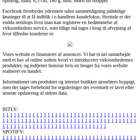
ophæng, diam. 8,5 cm, 180 g, 6ass. inden du shopper.
Facebook frembyder ydermere uden sammenligning pålidelige
løsninger til at få indblik i e-handlens kundefokus. Herinde er der
endda netshops hvor man kan registrere en bedømmelse af
virksomhedens service, som tillige må tages i brug til afvejning af
hvor tilfredse kunderne er.
Vores website er finansieret af annoncer. Vi har et tæt samarbejde
med et hav af online outlets hvori vi introducerer virksomhedernes
produkter, og indtjener honorar hvis en bruger fra vores website
realiserer en handel.
Informationer om produkter og internet butikker ajourføres hyppigt,
men der tages forbehold for reguleringer der eventuelt er lavet efter
seneste opdatering af sidens data.
BITLY:
1
1
1
1
1
1
1
1
1
1
1
1
1
1
1
1
1
1
1
1
1
1
1
1
1
1
1
1
1
1
1
1
1
1
1
1
1
1
1
1
1
1
1
1
1
1
1
1
1
1
1
1
1
1
1
1
1
1
1
1
1
1
1
1
1
1
1
1
1
1
1
1
1
1
1
1
1
1
1
1
1
1
1
1
1
1
1
1
1
1
1
1
1
1
1
1
1
1
1
1
SPOTIFY:
1
1
1
1
1
1
1
1
1
1
1
1
1
1
1
1
1
1
1
1
1
1
1
1
1
1
1
1
1
1
1
1
1
1
1
1