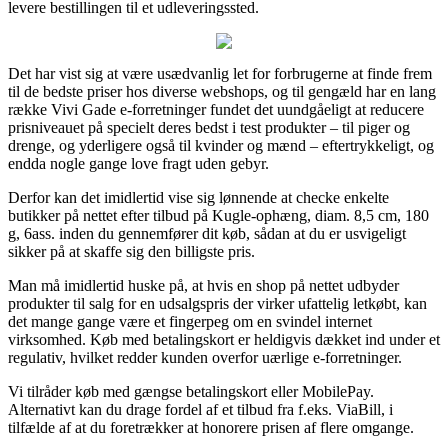
levere bestillingen til et udleveringssted.
Det har vist sig at være usædvanlig let for forbrugerne at finde frem
til de bedste priser hos diverse webshops, og til gengæld har en lang
række Vivi Gade e-forretninger fundet det uundgåeligt at reducere
prisniveauet på specielt deres bedst i test produkter – til piger og
drenge, og yderligere også til kvinder og mænd – eftertrykkeligt, og
endda nogle gange love fragt uden gebyr.
Derfor kan det imidlertid vise sig lønnende at checke enkelte
butikker på nettet efter tilbud på Kugle-ophæng, diam. 8,5 cm, 180
g, 6ass. inden du gennemfører dit køb, sådan at du er usvigeligt
sikker på at skaffe sig den billigste pris.
Man må imidlertid huske på, at hvis en shop på nettet udbyder
produkter til salg for en udsalgspris der virker ufattelig letkøbt, kan
det mange gange være et fingerpeg om en svindel internet
virksomhed. Køb med betalingskort er heldigvis dækket ind under et
regulativ, hvilket redder kunden overfor uærlige e-forretninger.
Vi tilråder køb med gængse betalingskort eller MobilePay.
Alternativt kan du drage fordel af et tilbud fra f.eks. ViaBill, i
tilfælde af at du foretrækker at honorere prisen af flere omgange.