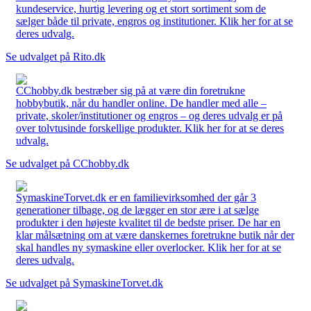
kundeservice, hurtig levering og et stort sortiment som de
sælger både til private, engros og institutioner. Klik her for at se
deres udvalg.
Se udvalget på Rito.dk
CChobby.dk bestræber sig på at være din foretrukne
hobbybutik, når du handler online. De handler med alle –
private, skoler/institutioner og engros – og deres udvalg er på
over tolvtusinde forskellige produkter. Klik her for at se deres
udvalg.
Se udvalget på CChobby.dk
SymaskineTorvet.dk er en familievirksomhed der går 3
generationer tilbage, og de lægger en stor ære i at sælge
produkter i den højeste kvalitet til de bedste priser. De har en
klar målsætning om at være danskernes foretrukne butik når der
skal handles ny symaskine eller overlocker. Klik her for at se
deres udvalg.
Se udvalget på SymaskineTorvet.dk