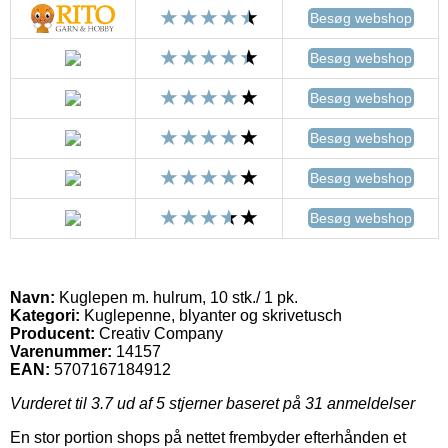
Besøg webshop
Besøg webshop
Besøg webshop
Besøg webshop
Besøg webshop
Besøg webshop
Navn:
Kuglepen m. hulrum, 10 stk./ 1 pk.
Kategori:
Kuglepenne, blyanter og skrivetusch
Producent:
Creativ Company
Varenummer:
14157
EAN:
5707167184912
Vurderet til
3.7
ud af 5 stjerner baseret på
31
anmeldelser
En stor portion shops på nettet frembyder efterhånden et