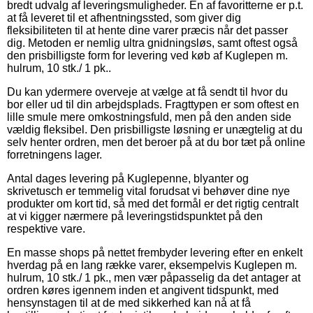
bredt udvalg af leveringsmuligheder. En af favoritterne er p.t.
at få leveret til et afhentningssted, som giver dig
fleksibiliteten til at hente dine varer præcis når det passer
dig. Metoden er nemlig ultra gnidningsløs, samt oftest også
den prisbilligste form for levering ved køb af Kuglepen m.
hulrum, 10 stk./ 1 pk..
Du kan ydermere overveje at vælge at få sendt til hvor du
bor eller ud til din arbejdsplads. Fragttypen er som oftest en
lille smule mere omkostningsfuld, men på den anden side
vældig fleksibel. Den prisbilligste løsning er unægtelig at du
selv henter ordren, men det beroer på at du bor tæt på online
forretningens lager.
Antal dages levering på Kuglepenne, blyanter og
skrivetusch er temmelig vital forudsat vi behøver dine nye
produkter om kort tid, så med det formål er det rigtig centralt
at vi kigger nærmere på leveringstidspunktet på den
respektive vare.
En masse shops på nettet frembyder levering efter en enkelt
hverdag på en lang række varer, eksempelvis Kuglepen m.
hulrum, 10 stk./ 1 pk., men vær påpasselig da det antager at
ordren køres igennem inden et angivent tidspunkt, med
hensynstagen til at de med sikkerhed kan nå at få