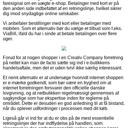
faresignal om en uægte e-shop. Betalinger med kort er på
den anden side indbefattet af en retningslinje, hvilket sikrer
dig imod snydagtige online selskaber.
Vi anbefaler bestillinger med kort eller betalinger med
mobilen. Som et alternativ bør du vælge et tilbud som f.eks.
ViaBill, ifald du har i sinde at betale betalingen over flere
uger.
Forud for at nogen shopper i en Creativ Company forretning
på nettet kan man de facto sætte sig ind i e-butikkens
handelsaftale, men det er uden tvivl ikke særlig interessant.
Et nemt alternativ er at undersøge hvorvidt internet shoppen
er e-mærke godkendt, som bør være en tryghed om at
internet forretningen forsvarer den officielle danske
lovgivning, og at netbutikken regelmæssigt gennemses af
sagkyndige som har ekspertise inden for reglerne på
området. Dette er desuden en god anledning til at få bistand,
når du oplever udfordringer i processen med dit køb.
Ligeså går vi ind for at du er obs på de mest essentielle
retningslinjer der har indflydelse på handlen, som