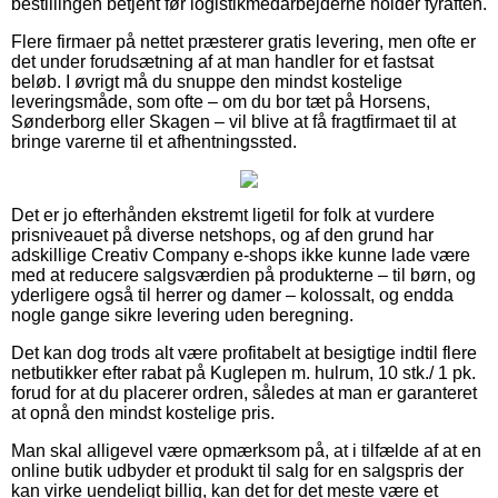
bestillingen betjent før logistikmedarbejderne holder fyraften.
Flere firmaer på nettet præsterer gratis levering, men ofte er
det under forudsætning af at man handler for et fastsat
beløb. I øvrigt må du snuppe den mindst kostelige
leveringsmåde, som ofte – om du bor tæt på Horsens,
Sønderborg eller Skagen – vil blive at få fragtfirmaet til at
bringe varerne til et afhentningssted.
Det er jo efterhånden ekstremt ligetil for folk at vurdere
prisniveauet på diverse netshops, og af den grund har
adskillige Creativ Company e-shops ikke kunne lade være
med at reducere salgsværdien på produkterne – til børn, og
yderligere også til herrer og damer – kolossalt, og endda
nogle gange sikre levering uden beregning.
Det kan dog trods alt være profitabelt at besigtige indtil flere
netbutikker efter rabat på Kuglepen m. hulrum, 10 stk./ 1 pk.
forud for at du placerer ordren, således at man er garanteret
at opnå den mindst kostelige pris.
Man skal alligevel være opmærksom på, at i tilfælde af at en
online butik udbyder et produkt til salg for en salgspris der
kan virke uendeligt billig, kan det for det meste være et