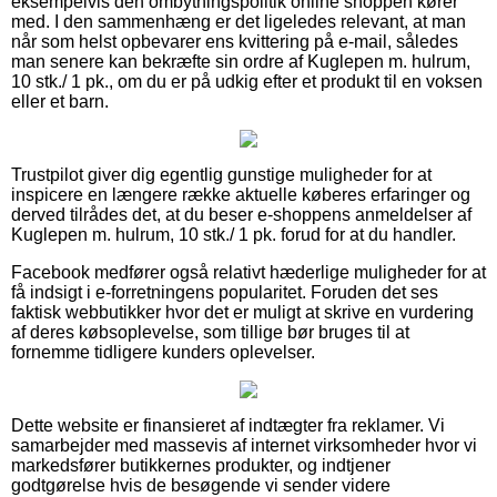
eksempelvis den ombytningspolitik online shoppen kører
med. I den sammenhæng er det ligeledes relevant, at man
når som helst opbevarer ens kvittering på e-mail, således
man senere kan bekræfte sin ordre af Kuglepen m. hulrum,
10 stk./ 1 pk., om du er på udkig efter et produkt til en voksen
eller et barn.
Trustpilot giver dig egentlig gunstige muligheder for at
inspicere en længere række aktuelle køberes erfaringer og
derved tilrådes det, at du beser e-shoppens anmeldelser af
Kuglepen m. hulrum, 10 stk./ 1 pk. forud for at du handler.
Facebook medfører også relativt hæderlige muligheder for at
få indsigt i e-forretningens popularitet. Foruden det ses
faktisk webbutikker hvor det er muligt at skrive en vurdering
af deres købsoplevelse, som tillige bør bruges til at
fornemme tidligere kunders oplevelser.
Dette website er finansieret af indtægter fra reklamer. Vi
samarbejder med massevis af internet virksomheder hvor vi
markedsfører butikkernes produkter, og indtjener
godtgørelse hvis de besøgende vi sender videre