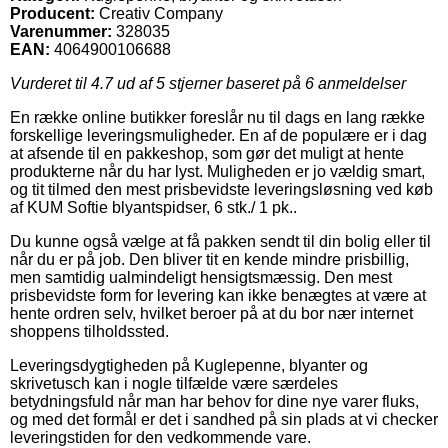
Producent:
Creativ Company
Varenummer:
328035
EAN:
4064900106688
Vurderet til
4.7
ud af 5 stjerner baseret på
6
anmeldelser
En række online butikker foreslår nu til dags en lang række
forskellige leveringsmuligheder. En af de populære er i dag
at afsende til en pakkeshop, som gør det muligt at hente
produkterne når du har lyst. Muligheden er jo vældig smart,
og tit tilmed den mest prisbevidste leveringsløsning ved køb
af KUM Softie blyantspidser, 6 stk./ 1 pk..
Du kunne også vælge at få pakken sendt til din bolig eller til
når du er på job. Den bliver tit en kende mindre prisbillig,
men samtidig ualmindeligt hensigtsmæssig. Den mest
prisbevidste form for levering kan ikke benægtes at være at
hente ordren selv, hvilket beroer på at du bor nær internet
shoppens tilholdssted.
Leveringsdygtigheden på Kuglepenne, blyanter og
skrivetusch kan i nogle tilfælde være særdeles
betydningsfuld når man har behov for dine nye varer fluks,
og med det formål er det i sandhed på sin plads at vi checker
leveringstiden for den vedkommende vare.