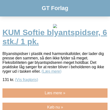
GT Forlag
KUM Softie blyantspidser, 6
stk./ 1 pk.
Blyanstspidser i plastik med harmonikafolder, der lader dig
presse den sammen, så den ikke fylder så meget.
Fleksibiliteten gør blyantspidseren meget holdbar. Det
praktiske låg sørger for at rester bliver i beholderen og ikke
ryger ud i tasken eller.
(Læs mere)
131
kr.
(Vis fragtpris)
Læs mere »
Køb nu »