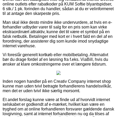
online outlets efter rabatkoder på KUM Softie blyantspidser,
6 stk./ 1 pk. forinden du handler, sådan at du er velinformeret
til at antage den skarpeste pris.
Man skal ikke desto mindre ikke undervurdere, at hvis en e-
forhandler udbyder varer til salg for en pris som kan virke
ekstraordinært attraktiv, kunne det tit være et symbol på en
falsk netbutik. Betalinger med kort er i hvert fald en del af en
forordning, der assisterer dig som kunde imod snydagtige
internet varehuse.
Vi foreslår generelt kortkøb eller mobilbetaling. Alternativt
bør du drage fordel af en løsning fra f.eks. ViaBill, hvis du
ønsker at klare omkostningerne over et længere tidsrum.
Inden nogen handler på en Creativ Company internet shop
kunne man uden tvivl betragte forhandlerens handelsvilkår,
men det er uden tvivl ikke særlig morsomt.
Et andet forslag kunne være at finde ud af hvorvidt internet
selskabet er godkendt af e-mærket, hvilket kan være en
tryghed om at online forhandleren forsvarer gældende dansk
lovgivning, samt at internet forhandleren nu og da tilses af