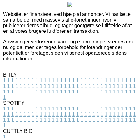
Websitet er finansieret ved hjælp af annoncer. Vi har tætte
samarbejder med massevis af e-forretninger hvori vi
publicerer deres tilbud, og tager godtgørelse i tilfælde af at
en af vores brugere fuldfører en transaktion.
Anvisninger vedrørende varer og e-forretninger værnes om
nu og da, men der tages forbehold for forandringer der
potentielt er foretaget siden vi senest opdaterede sidens
informationer.
BITLY:
1
1
1
1
1
1
1
1
1
1
1
1
1
1
1
1
1
1
1
1
1
1
1
1
1
1
1
1
1
1
1
1
1
1
1
1
1
1
1
1
1
1
1
1
1
1
1
1
1
1
1
1
1
1
1
1
1
1
1
1
1
1
1
1
1
1
1
1
1
1
1
1
1
1
1
1
1
1
1
1
1
1
1
1
1
1
1
1
1
1
1
1
1
1
1
1
1
1
1
1
SPOTIFY:
1
1
1
1
1
1
1
1
1
1
1
1
1
1
1
1
1
1
1
1
1
1
1
1
1
1
1
1
1
1
1
1
1
1
1
1
1
1
1
1
1
1
1
1
1
1
1
1
1
1
1
1
1
1
1
1
1
1
1
1
1
1
1
1
1
1
1
1
1
1
1
1
1
1
1
1
1
1
1
1
1
1
1
1
1
1
1
1
1
1
1
1
1
1
1
1
1
1
1
1
CUTTLY BIO:
1