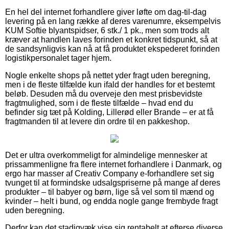
En hel del internet forhandlere giver løfte om dag-til-dag
levering på en lang række af deres varenumre, eksempelvis
KUM Softie blyantspidser, 6 stk./ 1 pk., men som trods alt
kræver at handlen laves forinden et konkret tidspunkt, så at
de sandsynligvis kan nå at få produktet ekspederet forinden
logistikpersonalet tager hjem.
Nogle enkelte shops på nettet yder fragt uden beregning,
men i de fleste tilfælde kun ifald der handles for et bestemt
beløb. Desuden må du overveje den mest prisbevidste
fragtmulighed, som i de fleste tilfælde – hvad end du
befinder sig tæt på Kolding, Lillerød eller Brande – er at få
fragtmanden til at levere din ordre til en pakkeshop.
Det er ultra overkommeligt for almindelige mennesker at
prissammenligne fra flere internet forhandlere i Danmark, og
ergo har masser af Creativ Company e-forhandlere set sig
tvunget til at formindske udsalgspriserne på mange af deres
produkter – til babyer og børn, lige så vel som til mænd og
kvinder – helt i bund, og endda nogle gange frembyde fragt
uden beregning.
Derfor kan det stadigvæk vise sig rentabelt at efterse diverse