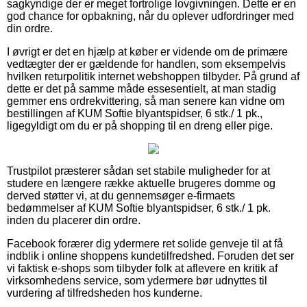
sagkyndige der er meget fortrolige lovgivningen. Dette er en
god chance for opbakning, når du oplever udfordringer med
din ordre.
I øvrigt er det en hjælp at køber er vidende om de primære
vedtægter der er gældende for handlen, som eksempelvis
hvilken returpolitik internet webshoppen tilbyder. På grund af
dette er det på samme måde essesentielt, at man stadig
gemmer ens ordrekvittering, så man senere kan vidne om
bestillingen af KUM Softie blyantspidser, 6 stk./ 1 pk.,
ligegyldigt om du er på shopping til en dreng eller pige.
Trustpilot præsterer sådan set stabile muligheder for at
studere en længere række aktuelle brugeres domme og
derved støtter vi, at du gennemsøger e-firmaets
bedømmelser af KUM Softie blyantspidser, 6 stk./ 1 pk.
inden du placerer din ordre.
Facebook forærer dig ydermere ret solide genveje til at få
indblik i online shoppens kundetilfredshed. Foruden det ser
vi faktisk e-shops som tilbyder folk at aflevere en kritik af
virksomhedens service, som ydermere bør udnyttes til
vurdering af tilfredsheden hos kunderne.