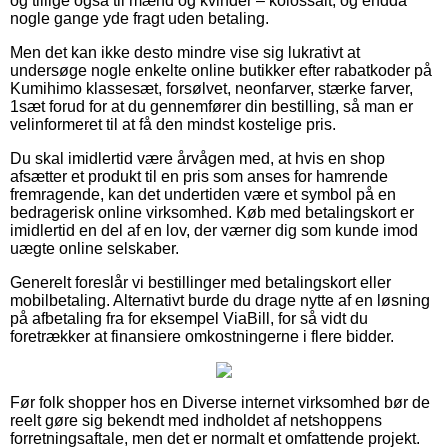
og tillige også til mænd og kvinder – kolossalt, og endda
nogle gange yde fragt uden betaling.
Men det kan ikke desto mindre vise sig lukrativt at
undersøge nogle enkelte online butikker efter rabatkoder på
Kumihimo klassesæt, forsølvet, neonfarver, stærke farver,
1sæt forud for at du gennemfører din bestilling, så man er
velinformeret til at få den mindst kostelige pris.
Du skal imidlertid være årvågen med, at hvis en shop
afsætter et produkt til en pris som anses for hamrende
fremragende, kan det undertiden være et symbol på en
bedragerisk online virksomhed. Køb med betalingskort er
imidlertid en del af en lov, der værner dig som kunde imod
uægte online selskaber.
Generelt foreslår vi bestillinger med betalingskort eller
mobilbetaling. Alternativt burde du drage nytte af en løsning
på afbetaling fra for eksempel ViaBill, for så vidt du
foretrækker at finansiere omkostningerne i flere bidder.
Før folk shopper hos en Diverse internet virksomhed bør de
reelt gøre sig bekendt med indholdet af netshoppens
forretningsaftale, men det er normalt et omfattende projekt.