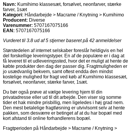
Navn:
Kumihimo klassesæt, forsølvet, neonfarver, stærke
farver, 1sæt
Kategori:
Håndarbejde > Macrame / Knytning > Kumihimo
Producent:
Diverse
Varenummer:
5707167075166
EAN:
5707167075166
Vurderet til
3.8
ud af 5 stjerner baseret på
42
anmeldelser
Størstedelen af internet selskaber foreslår heldigvis en hel
del forskellige leveringstyper. En af de populære er i dag at
få leveret til et udleveringssted, hvor det er muligt at hente de
købte produkter den dag der passer dig. Fragtmuligheden er
jo usædvanlig bekvem, samt oftest endda den mindst
kostelige mulighed for fragt ved køb af Kumihimo klassesæt,
forsølvet, neonfarver, stærke farver, 1sæt.
Du bør også prøve at vælge levering hjem til din
privatadresse eller ud til dit arbejde. Den viser sig somme
tider et hak mindre prisbillig, men ligeledes i høj grad nem.
Den mest betalelige fragtløsning er utvivlsomt selv at hente
pakken, som desværre er betinget af at du har bopæl med
kort afstand til online forhandlerens bopæl.
Fragtperioden på Håndarbejde > Macrame / Knytning >