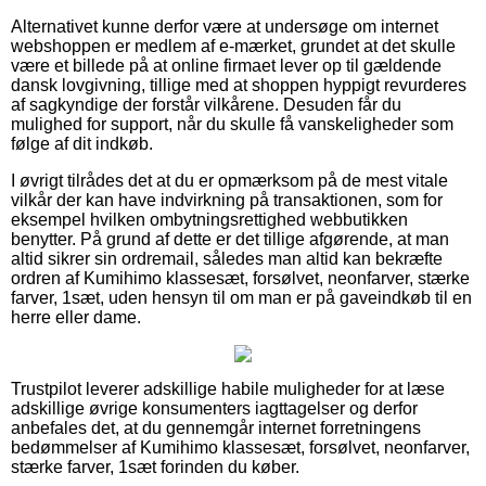
Alternativet kunne derfor være at undersøge om internet
webshoppen er medlem af e-mærket, grundet at det skulle
være et billede på at online firmaet lever op til gældende
dansk lovgivning, tillige med at shoppen hyppigt revurderes
af sagkyndige der forstår vilkårene. Desuden får du
mulighed for support, når du skulle få vanskeligheder som
følge af dit indkøb.
I øvrigt tilrådes det at du er opmærksom på de mest vitale
vilkår der kan have indvirkning på transaktionen, som for
eksempel hvilken ombytningsrettighed webbutikken
benytter. På grund af dette er det tillige afgørende, at man
altid sikrer sin ordremail, således man altid kan bekræfte
ordren af Kumihimo klassesæt, forsølvet, neonfarver, stærke
farver, 1sæt, uden hensyn til om man er på gaveindkøb til en
herre eller dame.
Trustpilot leverer adskillige habile muligheder for at læse
adskillige øvrige konsumenters iagttagelser og derfor
anbefales det, at du gennemgår internet forretningens
bedømmelser af Kumihimo klassesæt, forsølvet, neonfarver,
stærke farver, 1sæt forinden du køber.