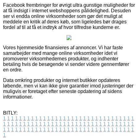
Facebook frembringer for øvrigt ultra gunstige muligheder for
at få indsigt i internet webshoppens pålidelighed. Desuden
ser vi endda online virksomheder som gør det muligt at
meddele en kritik af deres køb, som ligeledes bør drages
fordel af til at få et indtryk af hvor tilfredse kunderne er.
Vores hjemmeside finansieres af annoncer. Vi har faste
samarbejder med mange online virksomheder idet vi
promoverer virksomhedernes produkter, og indhenter
betaling hvis de besøgende vi sender videre gennemfører
en ordre.
Data omkring produkter og internet butikker opdateres
løbende, men vi kan ikke give garantier imod justeringer der
muligvis er foretaget efter seneste opdatering af sidens
informationer.
BITLY:
1
1
1
1
1
1
1
1
1
1
1
1
1
1
1
1
1
1
1
1
1
1
1
1
1
1
1
1
1
1
1
1
1
1
1
1
1
1
1
1
1
1
1
1
1
1
1
1
1
1
1
1
1
1
1
1
1
1
1
1
1
1
1
1
1
1
1
1
1
1
1
1
1
1
1
1
1
1
1
1
1
1
1
1
1
1
1
1
1
1
1
1
1
1
1
1
1
1
1
1