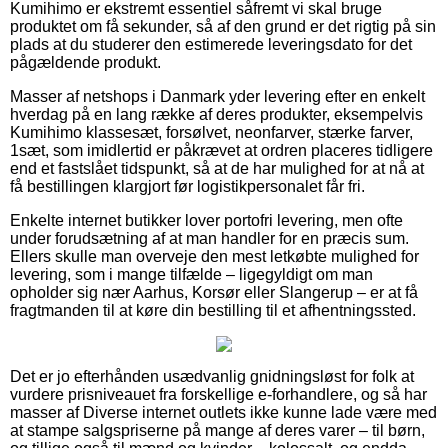
Kumihimo er ekstremt essentiel såfremt vi skal bruge
produktet om få sekunder, så af den grund er det rigtig på sin
plads at du studerer den estimerede leveringsdato for det
pågældende produkt.
Masser af netshops i Danmark yder levering efter en enkelt
hverdag på en lang række af deres produkter, eksempelvis
Kumihimo klassesæt, forsølvet, neonfarver, stærke farver,
1sæt, som imidlertid er påkrævet at ordren placeres tidligere
end et fastslået tidspunkt, så at de har mulighed for at nå at
få bestillingen klargjort før logistikpersonalet får fri.
Enkelte internet butikker lover portofri levering, men ofte
under forudsætning af at man handler for en præcis sum.
Ellers skulle man overveje den mest letkøbte mulighed for
levering, som i mange tilfælde – ligegyldigt om man
opholder sig nær Aarhus, Korsør eller Slangerup – er at få
fragtmanden til at køre din bestilling til et afhentningssted.
Det er jo efterhånden usædvanlig gnidningsløst for folk at
vurdere prisniveauet fra forskellige e-forhandlere, og så har
masser af Diverse internet outlets ikke kunne lade være med
at stampe salgspriserne på mange af deres varer – til børn,