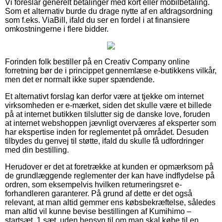
Vi foreslår generelt betalinger med kort eller mobilbetaling.
Som et alternativ burde du drage nytte af en afdragsordning
som f.eks. ViaBill, ifald du ser en fordel i at finansiere
omkostningerne i flere bidder.
Forinden folk bestiller på en Creativ Company online
forretning bør de i princippet gennemlæse e-butikkens vilkår,
men det er normalt ikke super spændende.
Et alternativt forslag kan derfor være at tjekke om internet
virksomheden er e-mærket, siden det skulle være et billede
på at internet butikken tilslutter sig de danske love, foruden
at internet webshoppen jævnligt overværes af eksperter som
har ekspertise inden for reglementet på området. Desuden
tilbydes du genvej til støtte, ifald du skulle få udfordringer
med din bestilling.
Herudover er det at foretrække at kunden er opmærksom på
de grundlæggende reglementer der kan have indflydelse på
ordren, som eksempelvis hvilken returneringsret e-
forhandleren garanterer. På grund af dette er det også
relevant, at man altid gemmer ens købsbekræftelse, således
man altid vil kunne bevise bestillingen af Kumihimo –
startsæt, 1 sæt, uden hensyn til om man skal købe til en