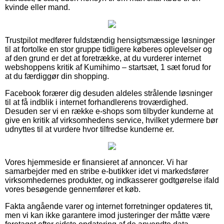
kvinde eller mand.
Trustpilot medfører fuldstændig hensigtsmæssige løsninger
til at fortolke en stor gruppe tidligere køberes oplevelser og
af den grund er det at foretrække, at du vurderer internet
webshoppens kritik af Kumihimo – startsæt, 1 sæt forud for
at du færdiggør din shopping.
Facebook forærer dig desuden aldeles strålende løsninger
til at få indblik i internet forhandlerens troværdighed.
Desuden ser vi en række e-shops som tilbyder kunderne at
give en kritik af virksomhedens service, hvilket ydermere bør
udnyttes til at vurdere hvor tilfredse kunderne er.
Vores hjemmeside er finansieret af annoncer. Vi har
samarbejder med en stribe e-butikker idet vi markedsfører
virksomhedernes produkter, og indkasserer godtgørelse ifald
vores besøgende gennemfører et køb.
Fakta angående varer og internet forretninger opdateres tit,
men vi kan ikke garantere imod justeringer der måtte være