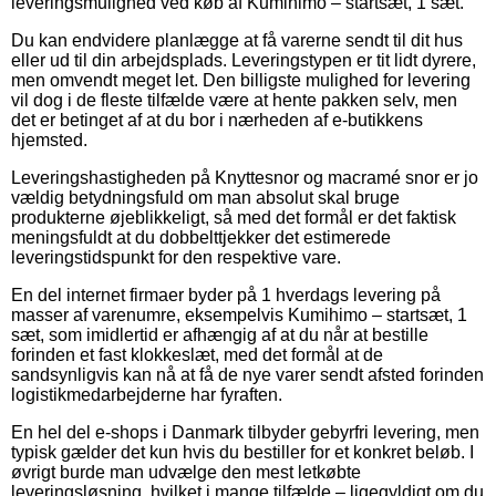
leveringsmulighed ved køb af Kumihimo – startsæt, 1 sæt.
Du kan endvidere planlægge at få varerne sendt til dit hus
eller ud til din arbejdsplads. Leveringstypen er tit lidt dyrere,
men omvendt meget let. Den billigste mulighed for levering
vil dog i de fleste tilfælde være at hente pakken selv, men
det er betinget af at du bor i nærheden af e-butikkens
hjemsted.
Leveringshastigheden på Knyttesnor og macramé snor er jo
vældig betydningsfuld om man absolut skal bruge
produkterne øjeblikkeligt, så med det formål er det faktisk
meningsfuldt at du dobbelttjekker det estimerede
leveringstidspunkt for den respektive vare.
En del internet firmaer byder på 1 hverdags levering på
masser af varenumre, eksempelvis Kumihimo – startsæt, 1
sæt, som imidlertid er afhængig af at du når at bestille
forinden et fast klokkeslæt, med det formål at de
sandsynligvis kan nå at få de nye varer sendt afsted forinden
logistikmedarbejderne har fyraften.
En hel del e-shops i Danmark tilbyder gebyrfri levering, men
typisk gælder det kun hvis du bestiller for et konkret beløb. I
øvrigt burde man udvælge den mest letkøbte
leveringsløsning, hvilket i mange tilfælde – ligegyldigt om du