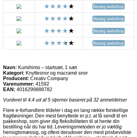
Besøg webshop
Besøg webshop
Besøg webshop
Besøg webshop
Navn:
Kumihimo – startsæt, 1 sæt
Kategori:
Knyttesnor og macramé snor
Producent:
Creativ Company
Varenummer:
41592
EAN:
4016299888782
Vurderet til
4.4
ud af 5 stjerner baseret på
32
anmeldelser
Flere e-forhandlere tildeler i dag en lang række forskellige
fragtløsninger. Den mest benyttede er p.t. at få sendt til en
pakkeshop, som giver dig fleksibiliteten til at hente din
bestilling når du har tid. Leveringsmetoden er jo vældig
hensigtsmæssig, og oftest derudover den mest prisbevidste