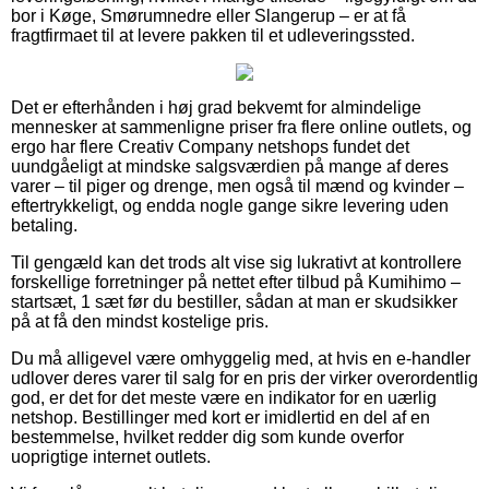
bor i Køge, Smørumnedre eller Slangerup – er at få
fragtfirmaet til at levere pakken til et udleveringssted.
Det er efterhånden i høj grad bekvemt for almindelige
mennesker at sammenligne priser fra flere online outlets, og
ergo har flere Creativ Company netshops fundet det
uundgåeligt at mindske salgsværdien på mange af deres
varer – til piger og drenge, men også til mænd og kvinder –
eftertrykkeligt, og endda nogle gange sikre levering uden
betaling.
Til gengæld kan det trods alt vise sig lukrativt at kontrollere
forskellige forretninger på nettet efter tilbud på Kumihimo –
startsæt, 1 sæt før du bestiller, sådan at man er skudsikker
på at få den mindst kostelige pris.
Du må alligevel være omhyggelig med, at hvis en e-handler
udlover deres varer til salg for en pris der virker overordentlig
god, er det for det meste være en indikator for en uærlig
netshop. Bestillinger med kort er imidlertid en del af en
bestemmelse, hvilket redder dig som kunde overfor
uoprigtige internet outlets.