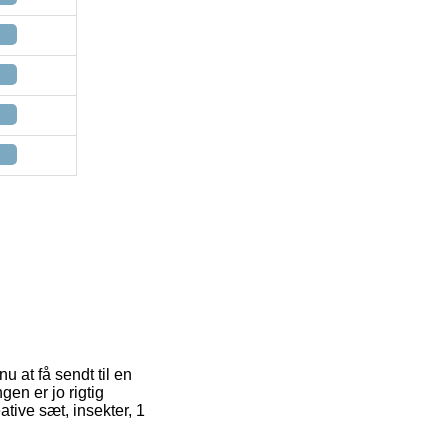
u at få sendt til en
en er jo rigtig
tive sæt, insekter, 1