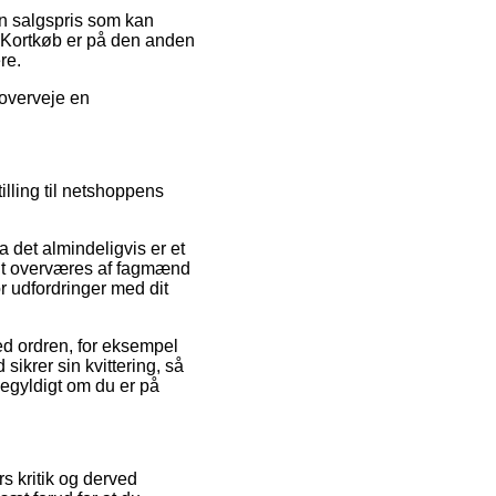
en salgspris som kan
. Kortkøb er på den anden
re.
 overveje en
lling til netshoppens
 det almindeligvis er et
igt overværes af fagmænd
r udfordringer med dit
med ordren, for eksempel
 sikrer sin kvittering, så
igegyldigt om du er på
rs kritik og derved