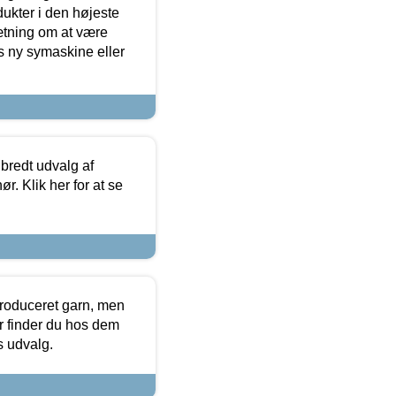
dukter i den højeste
sætning om at være
s ny symaskine eller
 bredt udvalg af
r. Klik her for at se
produceret garn, men
or finder du hos dem
es udvalg.