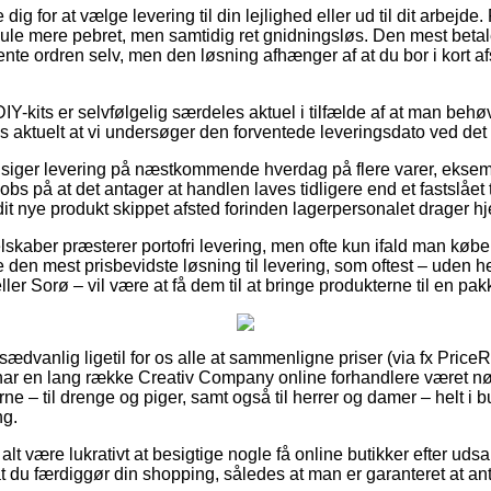
dig for at vælge levering til din lejlighed eller ud til dit arbejde
mule mere pebret, men samtidig ret gnidningsløs. Den mest betale
nte ordren selv, men den løsning afhænger af at du bor i kort af
Y-kits er selvfølgelig særdeles aktuel i tilfælde af at man behøv
vis aktuelt at vi undersøger den forventede leveringsdato ved det
tilsiger levering på næstkommende hverdag på flere varer, eksem
obs på at det antager at handlen laves tidligere end et fastslået 
dit nye produkt skippet afsted forinden lagerpersonalet drager h
lskaber præsterer portofri levering, men ofte kun ifald man køber
den mest prisbevidste løsning til levering, som oftest – uden 
er Sorø – vil være at få dem til at bringe produkterne til en pa
usædvanlig ligetil for os alle at sammenligne priser (via fx Price
 har en lang række Creativ Company online forhandlere været nød
ne – til drenge og piger, samt også til herrer og damer – helt i
ng.
alt være lukrativt at besigtige nogle få online butikker efter uds
 at du færdiggør din shopping, således at man er garanteret at ant