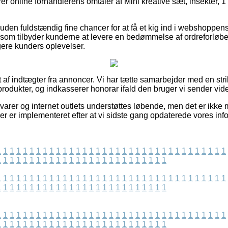
rer online forhandlerens omtaler af Mini kreative sæt, insekter, 1 
en fuldstændig fine chancer for at få et kig ind i webshoppens 
et som tilbyder kunderne at levere en bedømmelse af ordreforløb
igere kunders oplevelser.
 af indtægter fra annoncer. Vi har tætte samarbejder med en stri
odukter, og indkasserer honorar ifald den bruger vi sender vide
rer og internet outlets understøttes løbende, men det er ikke mu
der er implementeret efter at vi sidste gang opdaterede vores inf
1
1
1
1
1
1
1
1
1
1
1
1
1
1
1
1
1
1
1
1
1
1
1
1
1
1
1
1
1
1
1
1
1
1
1
1
1
1
1
1
1
1
1
1
1
1
1
1
1
1
1
1
1
1
1
1
1
1
1
1
1
1
1
1
1
1
1
1
1
1
1
1
1
1
1
1
1
1
1
1
1
1
1
1
1
1
1
1
1
1
1
1
1
1
1
1
1
1
1
1
1
1
1
1
1
1
1
1
1
1
1
1
1
1
1
1
1
1
1
1
1
1
1
1
1
1
1
1
1
1
1
1
1
1
1
1
1
1
1
1
1
1
1
1
1
1
1
1
1
1
1
1
1
1
1
1
1
1
1
1
1
1
1
1
1
1
1
1
1
1
1
1
1
1
1
1
1
1
1
1
1
1
1