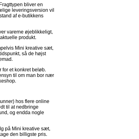
. Fragttypen bliver en
lige leveringsversion vil
stand af e-butikkens
er varerne øjeblikkeligt,
 aktuelle produkt.
pelvis Mini kreative sæt,
tidspunkt, så de højst
jemad.
 for et konkret beløb.
hensyn til om man bor nær
kkeshop.
Runner) hos flere online
t til at nedbringe
 bund, og endda nogle
alg på Mini kreative sæt,
age den billigste pris.