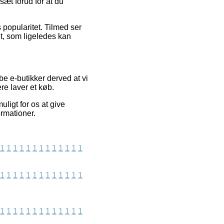
sæt forud for at du
popularitet. Tilmed ser
et, som ligeledes kan
be e-butikker derved at vi
re laver et køb.
ligt for os at give
ormationer.
1
1
1
1
1
1
1
1
1
1
1
1
1
1
1
1
1
1
1
1
1
1
1
1
1
1
1
1
1
1
1
1
1
1
1
1
1
1
1