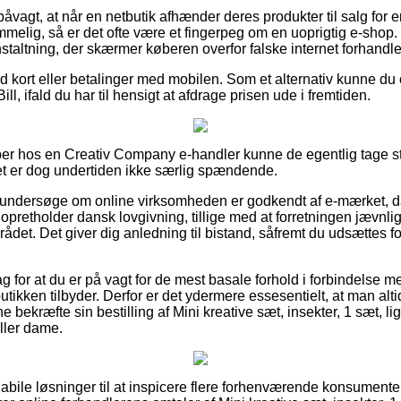
åvagt, at når en netbutik afhænder deres produkter til salg for 
melig, så er det ofte være et fingerpeg om en uoprigtig e-shop
staltning, der skærmer køberen overfor falske internet forhandle
med kort eller betalinger med mobilen. Som et alternativ kunne du
ill, ifald du har til hensigt at afdrage prisen ude i fremtiden.
er hos en Creativ Company e-handler kunne de egentlig tage sti
det er dog undertiden ikke særlig spændende.
t undersøge om online virksomheden er godkendt af e-mærket, da
pretholder dansk lovgivning, tillige med at forretningen jævnl
det. Det giver dig anledning til bistand, såfremt du udsættes fo
lag for at du er på vagt for de mest basale forhold i forbindelse 
butikken tilbyder. Derfor er det ydermere essesentielt, at man altid
ne bekræfte sin bestilling af Mini kreative sæt, insekter, 1 sæt, l
ller dame.
å habile løsninger til at inspicere flere forhenværende konsumente