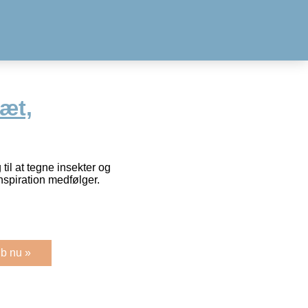
sæt,
til at tegne insekter og
 inspiration medfølger.
b nu »