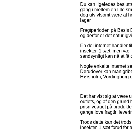
Du kan ligeledes beslutte 
gang i mellem en lille s
dog utvivlsomt være at he
lager.
Fragtperioden på Basis DI
og derfor er det naturlig
En del internet handler 
insekter, 1 sæt, men vær 
sandsynligt kan nå at få 
Nogle enkelte internet se
Derudover kan man gribe 
Hørsholm, Vordingborg ell
Det har vist sig at være 
outlets, og af den grund
prisniveauet på produkter
gange love fragtfri leveri
Trods dette kan det trods 
insekter, 1 sæt forud for