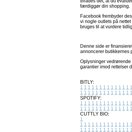
tilrådes det, at du evalue
færdiggør din shopping.
Facebook frembyder desud
vi nogle outlets på nett
bruges til at vurdere tidl
Denne side er finansieret
annoncerer butikkernes pr
Oplysninger vedrørende va
garantier imod rettelser 
BITLY:
1
1
1
1
1
1
1
1
1
1
1
1
1
1
1
1
1
1
1
1
1
1
1
1
1
1
SPOTIFY:
1
1
1
1
1
1
1
1
1
1
1
1
1
1
1
1
1
1
1
1
1
1
1
1
1
1
CUTTLY BIO:
1
1
1
1
1
1
1
1
1
1
1
1
1
1
1
1
1
1
1
1
1
1
1
1
1
1
1