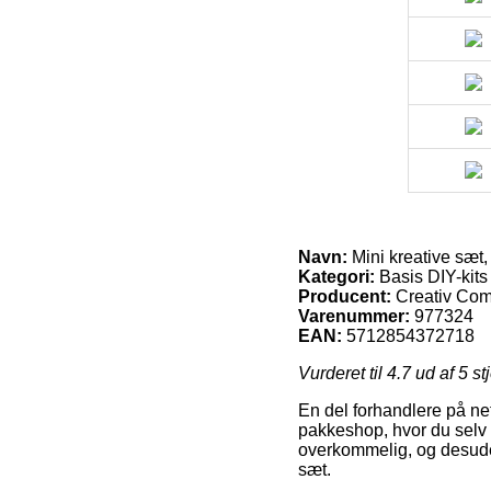
Navn:
Mini kreative sæt, 
Kategori:
Basis DIY-kits
Producent:
Creativ Co
Varenummer:
977324
EAN:
5712854372718
Vurderet til
4.7
ud af 5 st
En del forhandlere på nett
pakkeshop, hvor du selv k
overkommelig, og desuden 
sæt.