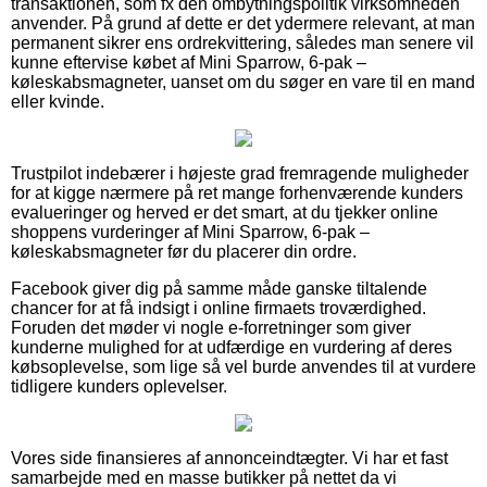
transaktionen, som fx den ombytningspolitik virksomheden
anvender. På grund af dette er det ydermere relevant, at man
permanent sikrer ens ordrekvittering, således man senere vil
kunne eftervise købet af Mini Sparrow, 6-pak –
køleskabsmagneter, uanset om du søger en vare til en mand
eller kvinde.
Trustpilot indebærer i højeste grad fremragende muligheder
for at kigge nærmere på ret mange forhenværende kunders
evalueringer og herved er det smart, at du tjekker online
shoppens vurderinger af Mini Sparrow, 6-pak –
køleskabsmagneter før du placerer din ordre.
Facebook giver dig på samme måde ganske tiltalende
chancer for at få indsigt i online firmaets troværdighed.
Foruden det møder vi nogle e-forretninger som giver
kunderne mulighed for at udfærdige en vurdering af deres
købsoplevelse, som lige så vel burde anvendes til at vurdere
tidligere kunders oplevelser.
Vores side finansieres af annonceindtægter. Vi har et fast
samarbejde med en masse butikker på nettet da vi