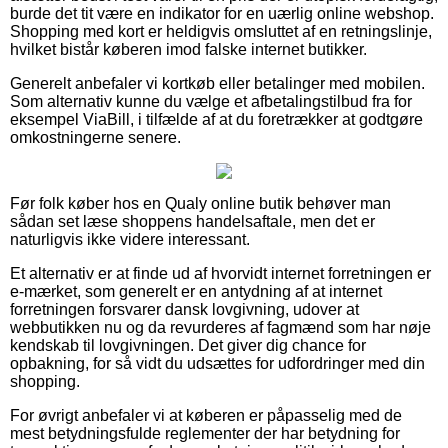
burde det tit være en indikator for en uærlig online webshop.
Shopping med kort er heldigvis omsluttet af en retningslinje,
hvilket bistår køberen imod falske internet butikker.
Generelt anbefaler vi kortkøb eller betalinger med mobilen.
Som alternativ kunne du vælge et afbetalingstilbud fra for
eksempel ViaBill, i tilfælde af at du foretrækker at godtgøre
omkostningerne senere.
Før folk køber hos en Qualy online butik behøver man
sådan set læse shoppens handelsaftale, men det er
naturligvis ikke videre interessant.
Et alternativ er at finde ud af hvorvidt internet forretningen er
e-mærket, som generelt er en antydning af at internet
forretningen forsvarer dansk lovgivning, udover at
webbutikken nu og da revurderes af fagmænd som har nøje
kendskab til lovgivningen. Det giver dig chance for
opbakning, for så vidt du udsættes for udfordringer med din
shopping.
For øvrigt anbefaler vi at køberen er påpasselig med de
mest betydningsfulde reglementer der har betydning for