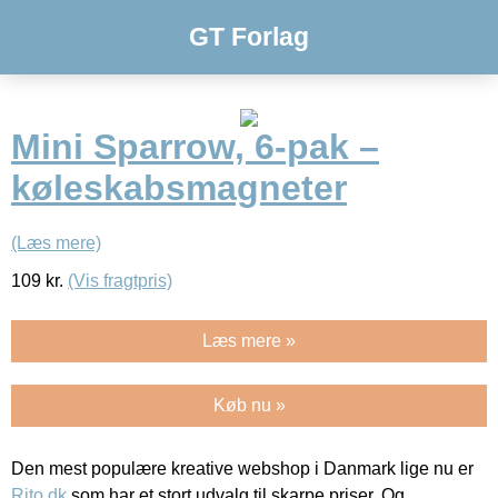
GT Forlag
Mini Sparrow, 6-pak –
køleskabsmagneter
(Læs mere)
109
kr.
(Vis fragtpris)
Læs mere »
Køb nu »
Den mest populære kreative webshop i Danmark lige nu er
Rito.dk
som har et stort udvalg til skarpe priser. Og