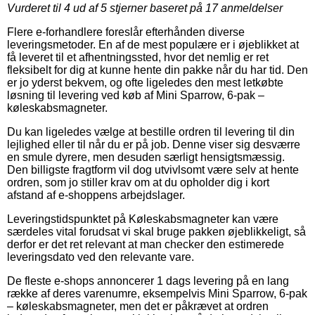
Vurderet til
4
ud af 5 stjerner baseret på
17
anmeldelser
Flere e-forhandlere foreslår efterhånden diverse
leveringsmetoder. En af de mest populære er i øjeblikket at
få leveret til et afhentningssted, hvor det nemlig er ret
fleksibelt for dig at kunne hente din pakke når du har tid. Den
er jo yderst bekvem, og ofte ligeledes den mest letkøbte
løsning til levering ved køb af Mini Sparrow, 6-pak –
køleskabsmagneter.
Du kan ligeledes vælge at bestille ordren til levering til din
lejlighed eller til når du er på job. Denne viser sig desværre
en smule dyrere, men desuden særligt hensigtsmæssig.
Den billigste fragtform vil dog utvivlsomt være selv at hente
ordren, som jo stiller krav om at du opholder dig i kort
afstand af e-shoppens arbejdslager.
Leveringstidspunktet på Køleskabsmagneter kan være
særdeles vital forudsat vi skal bruge pakken øjeblikkeligt, så
derfor er det ret relevant at man checker den estimerede
leveringsdato ved den relevante vare.
De fleste e-shops annoncerer 1 dags levering på en lang
række af deres varenumre, eksempelvis Mini Sparrow, 6-pak
– køleskabsmagneter, men det er påkrævet at ordren