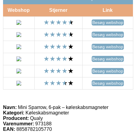
Webshop
Stjerner
Link
Besøg webshop
Besøg webshop
Besøg webshop
Besøg webshop
Besøg webshop
Besøg webshop
Navn:
Mini Sparrow, 6-pak – køleskabsmagneter
Kategori:
Køleskabsmagneter
Producent:
Qualy
Varenummer:
973188
EAN:
8858782105770