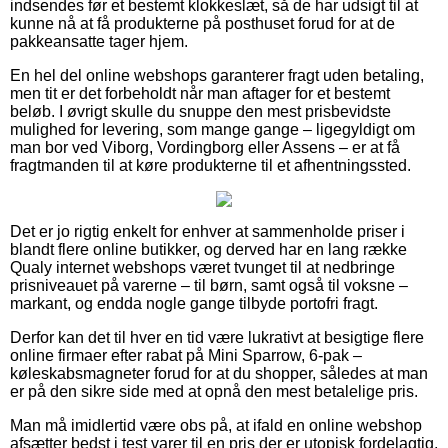
indsendes før et bestemt klokkeslæt, så de har udsigt til at
kunne nå at få produkterne på posthuset forud for at de
pakkeansatte tager hjem.
En hel del online webshops garanterer fragt uden betaling,
men tit er det forbeholdt når man aftager for et bestemt
beløb. I øvrigt skulle du snuppe den mest prisbevidste
mulighed for levering, som mange gange – ligegyldigt om
man bor ved Viborg, Vordingborg eller Assens – er at få
fragtmanden til at køre produkterne til et afhentningssted.
Det er jo rigtig enkelt for enhver at sammenholde priser i
blandt flere online butikker, og derved har en lang række
Qualy internet webshops været tvunget til at nedbringe
prisniveauet på varerne – til børn, samt også til voksne –
markant, og endda nogle gange tilbyde portofri fragt.
Derfor kan det til hver en tid være lukrativt at besigtige flere
online firmaer efter rabat på Mini Sparrow, 6-pak –
køleskabsmagneter forud for at du shopper, således at man
er på den sikre side med at opnå den mest betalelige pris.
Man må imidlertid være obs på, at ifald en online webshop
afsætter bedst i test varer til en pris der er utopisk fordelagtig,