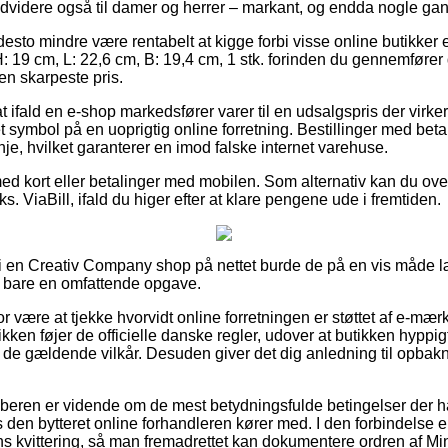
ndvidere også til damer og herrer – markant, og endda nogle gang
desto mindre være rentabelt at kigge forbi visse online butikker 
: 19 cm, L: 22,6 cm, B: 19,4 cm, 1 stk. forinden du gennemfører 
den skarpeste pris.
t ifald en e-shop markedsfører varer til en udsalgspris der virke
symbol på en uoprigtig online forretning. Bestillinger med beta
nje, hvilket garanterer en imod falske internet varehuse.
med kort eller betalinger med mobilen. Som alternativ kan du ov
ks. ViaBill, ifald du higer efter at klare pengene ude i fremtiden.
ler i en Creativ Company shop på nettet burde de på en vis måde 
t bare en omfattende opgave.
or være at tjekke hvorvidt online forretningen er støttet af e-mærk
kken føjer de officielle danske regler, udover at butikken hyppigt 
l de gældende vilkår. Desuden giver det dig anledning til opbakn
 køberen er vidende om de mest betydningsfulde betingelser der h
 den bytteret online forhandleren kører med. I den forbindelse er
s kvittering, så man fremadrettet kan dokumentere ordren af Min