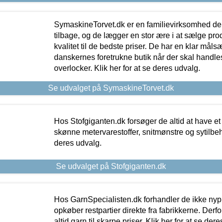
SymaskineTorvet.dk er en familievirksomhed der
tilbage, og de lægger en stor ære i at sælge pro
kvalitet til de bedste priser. De har en klar mål
danskernes foretrukne butik når der skal handle
overlocker. Klik her for at se deres udvalg.
Se udvalget på SymaskineTorvet.dk
Hos Stofgiganten.dk forsøger de altid at have et
skønne metervarestoffer, snitmønstre og sytilbehø
deres udvalg.
Se udvalget på Stofgiganten.dk
Hos GarnSpecialisten.dk forhandler de ikke ny
opkøber restpartier direkte fra fabrikkerne. Derf
altid garn til skarpe priser. Klik her for at se der