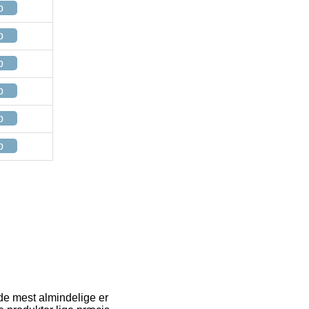
p
p
p
p
p
p
 de mest almindelige er