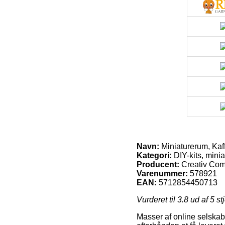
Navn:
Miniaturerum, Kaff
Kategori:
DIY-kits, minia
Producent:
Creativ Co
Varenummer:
578921
EAN:
5712854450713
Vurderet til
3.8
ud af 5 st
Masser af online selskabe