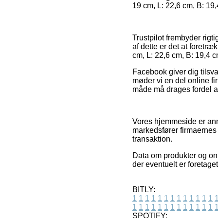
19 cm, L: 22,6 cm, B: 19,
Trustpilot frembyder rigt
af dette er det at foretr
cm, L: 22,6 cm, B: 19,4 c
Facebook giver dig tilsva
møder vi en del online f
måde må drages fordel af 
Vores hjemmeside er anno
markedsfører firmaernes p
transaktion.
Data om produkter og onl
der eventuelt er foretaget
BITLY:
1
1
1
1
1
1
1
1
1
1
1
1
1
1
1
1
1
1
1
1
1
1
1
1
1
1
SPOTIFY: