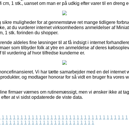
4 cm, 1 stk., uanset om man er på udkig efter varer til en dreng el
ig sikre muligheder for at gennemstøve ret mange tidligere forbr
ække, at du vurderer internet virksomhedens anmeldelser af Minia
m, 1 stk. forinden du shopper.
rende aldeles fine løsninger til at få indsigt i internet forhandl
irmaer som tilbyder folk at ytre en anmeldelse af deres købsop
til vurdering af hvor tilfredse kunderne er.
ncefinansieret. Vi har tætte samarbejder med en del internet 
rodukter, og modtager honorar for så vidt en bruger fra vores w
ine firmaer værnes om rutinemæssigt, men vi ønsker ikke at tage
 efter at vi sidst opdaterede de viste data.
1
1
1
1
1
1
1
1
1
1
1
1
1
1
1
1
1
1
1
1
1
1
1
1
1
1
1
1
1
1
1
1
1
1
1
1
1
1
1
1
1
1
1
1
1
1
1
1
1
1
1
1
1
1
1
1
1
1
1
1
1