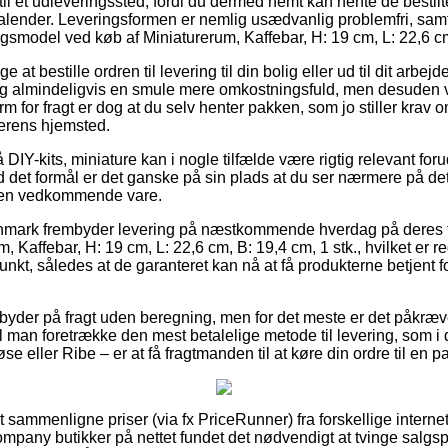
 til et udleveringssted, fordi du dermed nemt kan hente de bestil
 kalender. Leveringsformen er nemlig usædvanlig problemfri, sam
gsmodel ved køb af Miniaturerum, Kaffebar, H: 19 cm, L: 22,6 cm,
t bestille ordren til levering til din bolig eller ud til dit arbej
ig almindeligvis en smule mere omkostningsfuld, men desuden 
m for fragt er dog at du selv henter pakken, som jo stiller krav 
erens hjemsted.
IY-kits, miniature kan i nogle tilfælde være rigtig relevant for
d det formål er det ganske på sin plads at du ser nærmere på d
 den vedkommende vare.
nmark frembyder levering på næstkommende hverdag på deres f
 Kaffebar, H: 19 cm, L: 22,6 cm, B: 19,4 cm, 1 stk., hvilket er re
punkt, således at de garanteret kan nå at få produkterne betjent f
 byder på fragt uden beregning, men for det meste er det påkræve
l man foretrække den mest betalelige metode til levering, som i d
se eller Ribe – er at få fragtmanden til at køre din ordre til en 
 at sammenligne priser (via fx PriceRunner) fra forskellige internet 
Company butikker på nettet fundet det nødvendigt at tvinge salgs