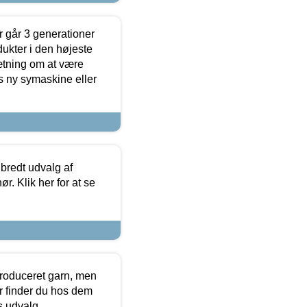
 går 3 generationer
dukter i den højeste
sætning om at være
s ny symaskine eller
 bredt udvalg af
r. Klik her for at se
produceret garn, men
or finder du hos dem
es udvalg.