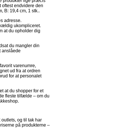
te produkter lige præcis
t oftest endvidere den
 B: 19,4 cm, 1 stk..
des adresse.
vældig ukompliceret.
om at du opholder dig
udsat du mangler din
et anslåede
avorit varenumre,
gnet ud fra at ordren
orud for at personalet
t at du shopper for et
e fleste tilfælde – om du
pakkeshop.
outlets, og til tak har
priserne på produkterne –