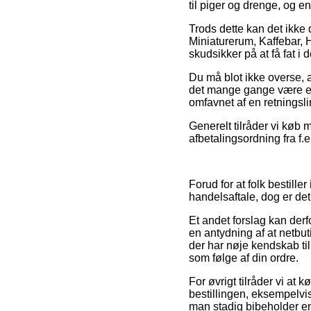
til piger og drenge, og e
Trods dette kan det ikke 
Miniaturerum, Kaffebar, H
skudsikker på at få fat i 
Du må blot ikke overse, a
det mange gange være et 
omfavnet af en retningsli
Generelt tilråder vi køb 
afbetalingsordning fra f.e
Forud for at folk bestil
handelsaftale, dog er de
Et andet forslag kan derf
en antydning af at netbuti
der har nøje kendskab ti
som følge af din ordre.
For øvrigt tilråder vi at
bestillingen, eksempelvis
man stadig bibeholder en