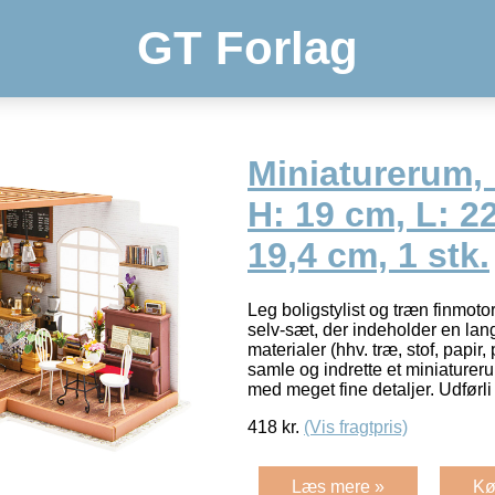
GT Forlag
Miniaturerum, 
H: 19 cm, L: 2
19,4 cm, 1 stk.
Leg boligstylist og træn finmot
selv-sæt, der indeholder en lan
materialer (hhv. træ, stof, papir, 
samle og indrette et miniaturerum
med meget fine detaljer. Udførl
418
kr.
(Vis fragtpris)
Læs mere »
Kø