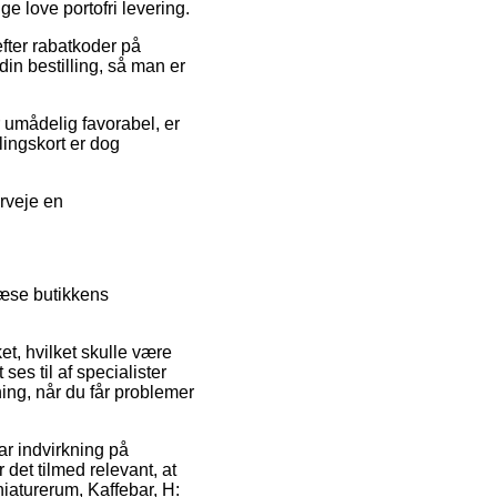
e love portofri levering.
efter rabatkoder på
din bestilling, så man er
r umådelig favorabel, er
lingskort er dog
erveje en
læse butikkens
et, hvilket skulle være
ses til af specialister
ing, når du får problemer
ar indvirkning på
 det tilmed relevant, at
iaturerum, Kaffebar, H: