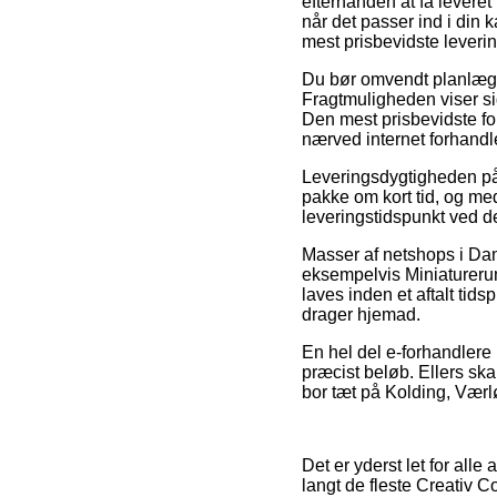
efterhånden at få leveret
når det passer ind i din
mest prisbevidste leverin
Du bør omvendt planlægge a
Fragtmuligheden viser s
Den mest prisbevidste for
nærved internet forhandl
Leveringsdygtigheden på D
pakke om kort tid, og me
leveringstidspunkt ved
Masser af netshops i Da
eksempelvis Miniaturerum,
laves inden et aftalt tids
drager hjemad.
En hel del e-forhandlere
præcist beløb. Ellers ska
bor tæt på Kolding, Værlø
Det er yderst let for alle
langt de fleste Creativ 