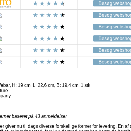
Besøg websho
Besøg websho
Besøg websho
Besøg websho
Besøg websho
Besøg websho
ebar, H: 19 cm, L: 22,6 cm, B: 19,4 cm, 1 stk.
ture
mpany
jerner baseret på
43
anmeldelser
r giver nu til dags diverse forskellige former for levering. En af