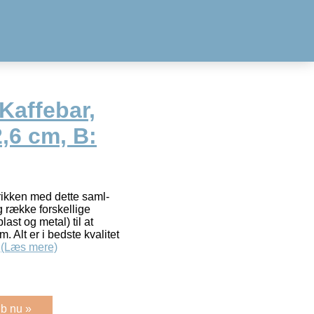
Kaffebar,
2,6 cm, B:
orikken med dette saml-
g række forskellige
plast og metal) til at
. Alt er i bedste kvalitet
i
(Læs mere)
b nu »