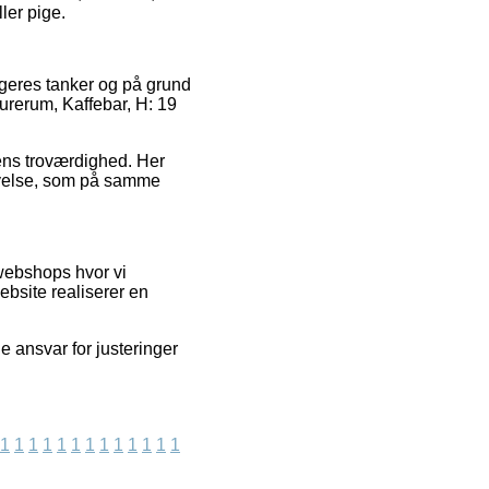
ler pige.
ugeres tanker og på grund
turerum, Kaffebar, H: 19
erens troværdighed. Her
levelse, som på samme
webshops hvor vi
ebsite realiserer en
 ansvar for justeringer
1
1
1
1
1
1
1
1
1
1
1
1
1