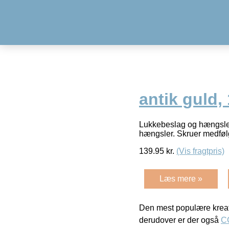
antik guld,
Lukkebeslag og hængsler 
hængsler. Skruer medføl
139.95
kr.
(Vis fragtpris)
Læs mere »
Den mest populære kreat
derudover er der også
C