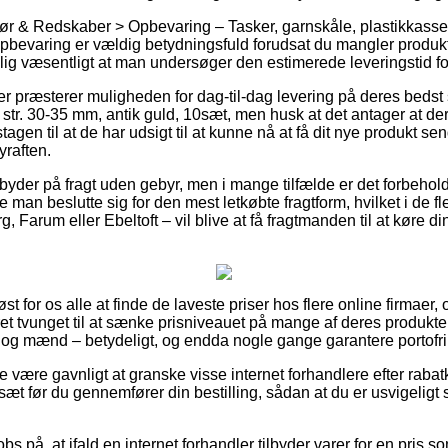
hør & Redskaber > Opbevaring – Tasker, garnskåle, plastikkass
 opbevaring er vældig betydningsfuld forudsat du mangler prod
elig væsentligt at man undersøger den estimerede leveringstid fo
kker præsterer muligheden for dag-til-dag levering på deres bed
tr. 30-35 mm, antik guld, 10sæt, men husk at det antager at der b
gen til at de har udsigt til at kunne nå at få dit nye produkt sen
yraften.
 byder på fragt uden gebyr, men i mange tilfælde er det forbehol
e man beslutte sig for den mest letkøbte fragtform, hvilket i de f
, Farum eller Ebeltoft – vil blive at få fragtmanden til at køre din
st for os alle at finde de laveste priser hos flere online firmaer,
 tvunget til at sænke prisniveauet på mange af deres produkter –
 og mænd – betydeligt, og endda nogle gange garantere portofri 
 være gavnligt at granske visse internet forhandlere efter rabat
æt før du gennemfører din bestilling, sådan at du er usvigeligt 
s på, at ifald en internet forhandler tilbyder varer for en pris so