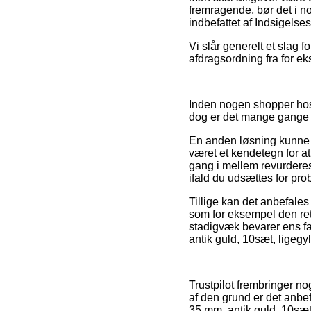
fremragende, bør det i no
indbefattet af Indsigels
Vi slår generelt et slag 
afdragsordning fra for ek
Inden nogen shopper hos
dog er det mange gange
En anden løsning kunne d
været et kendetegn for at
gang i mellem revurderes
ifald du udsættes for pr
Tillige kan det anbefale
som for eksempel den retu
stadigvæk bevarer ens fa
antik guld, 10sæt, ligegy
Trustpilot frembringer n
af den grund er det anbef
35 mm, antik guld, 10sæt