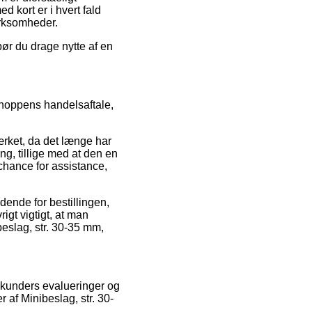
d kort er i hvert fald
irksomheder.
bør du drage nytte af en
hoppens handelsaftale,
ærket, da det længe har
ng, tillige med at den en
chance for assistance,
ende for bestillingen,
igt vigtigt, at man
beslag, str. 30-35 mm,
 kunders evalueringer og
 af Minibeslag, str. 30-