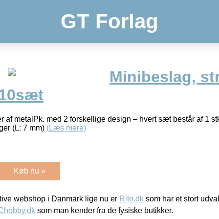
GT Forlag
Minibeslag, st
 10sæt
af metalPk. med 2 forskellige design – hvert sæt består af 1 st
ger (L: 7 mm)
(Læs mere)
Køb nu »
ive webshop i Danmark lige nu er
Rito.dk
som har et stort udval
Chobby.dk
som man kender fra de fysiske butikker.