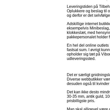
Leveringstiden på Tilbe
Oplukkere og beslag til
og derfor er det selvfølg
Adskillige internet buti
eksempelvis Minibeslag, s
klokkeslæt, med hensynsta
pakkepersonalet holder f
En hel del online outlets
fastsat sum. I øvrigt kunn
opholder sig tæt på Viborg
udleveringssted.
Det er særligt gnidningslø
Diverse webbutikker været
desuden også til kvinder
Det kan ikke desto mindre
30-35 mm, antik guld, 10s
prisbilligste pris.
Man skal alligevel være ob