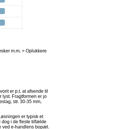
æsker m.m. > Oplukkere
it er p.t. at afsende til
 lyst. Fragtformen er jo
eslag, str. 30-35 mm,
 Løsningen er typisk et
dog i de fleste tilfælde
ige ved e-handlens bopæl.