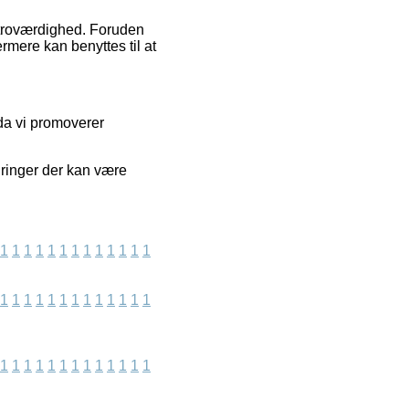
s troværdighed. Foruden
ermere kan benyttes til at
da vi promoverer
dringer der kan være
1
1
1
1
1
1
1
1
1
1
1
1
1
1
1
1
1
1
1
1
1
1
1
1
1
1
1
1
1
1
1
1
1
1
1
1
1
1
1