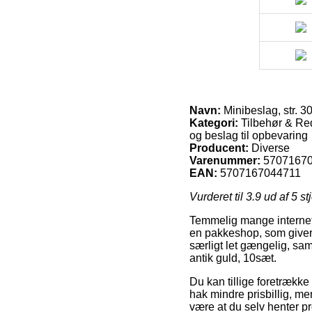
Navn:
Minibeslag, str. 3
Kategori:
Tilbehør & Red
og beslag til opbevaring
Producent:
Diverse
Varenummer:
5707167
EAN:
5707167044711
Vurderet til
3.9
ud af 5 st
Temmelig mange internet sh
en pakkeshop, som giver d
særligt let gængelig, sam
antik guld, 10sæt.
Du kan tillige foretrække 
hak mindre prisbillig, men
være at du selv henter pr