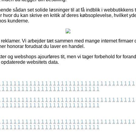
nde sådan set solide løsninger til at få indblik i webbutikken
er hvor du kan skrive en kritik af deres købsoplevelse, hvilket yd
hos kunderne.
af reklamer. Vi arbejder tæt sammen med mange internet firmaer 
ener honorar forudsat du laver en handel.
er og webshops ajourføres tit, men vi tager forbehold for foran
st opdaterede websitets data.
1
1
1
1
1
1
1
1
1
1
1
1
1
1
1
1
1
1
1
1
1
1
1
1
1
1
1
1
1
1
1
1
1
1
1
1
1
1
1
1
1
1
1
1
1
1
1
1
1
1
1
1
1
1
1
1
1
1
1
1
1
1
1
1
1
1
1
1
1
1
1
1
1
1
1
1
1
1
1
1
1
1
1
1
1
1
1
1
1
1
1
1
1
1
1
1
1
1
1
1
1
1
1
1
1
1
1
1
1
1
1
1
1
1
1
1
1
1
1
1
1
1
1
1
1
1
1
1
1
1
1
1
1
1
1
1
1
1
1
1
1
1
1
1
1
1
1
1
1
1
1
1
1
1
1
1
1
1
1
1
1
1
1
1
1
1
1
1
1
1
1
1
1
1
1
1
1
1
1
1
1
1
1