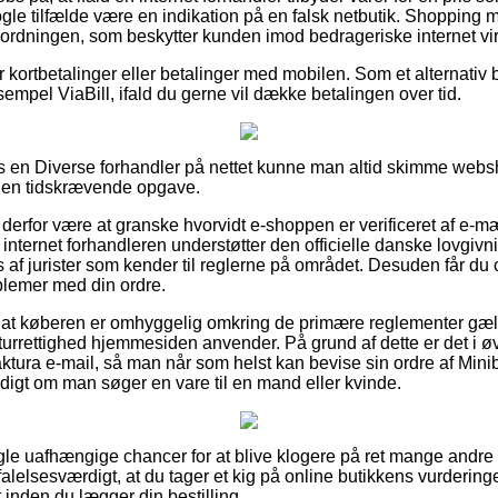
gle tilfælde være en indikation på en falsk netbutik. Shopping me
esordningen, som beskytter kunden imod bedrageriske internet v
for kortbetalinger eller betalinger med mobilen. Som et alternativ 
sempel ViaBill, ifald du gerne vil dække betalingen over tid.
 en Diverse forhandler på nettet kunne man altid skimme webs
 en tidskrævende opgave.
erfor være at granske hvorvidt e-shoppen er verificeret af e-m
 internet forhandleren understøtter den officielle danske lovgivni
 af jurister som kender til reglerne på området. Desuden får du 
oblemer med din ordre.
s at køberen er omhyggelig omkring de primære reglementer gæld
rrettighed hjemmesiden anvender. På grund af dette er det i øvr
ktura e-mail, så man når som helst kan bevise sin ordre af Mini
ldigt om man søger en vare til en mand eller kvinde.
ogle uafhængige chancer for at blive klogere på ret mange andre
alelsesværdigt, at du tager et kig på online butikkens vurderinger
 inden du lægger din bestilling.