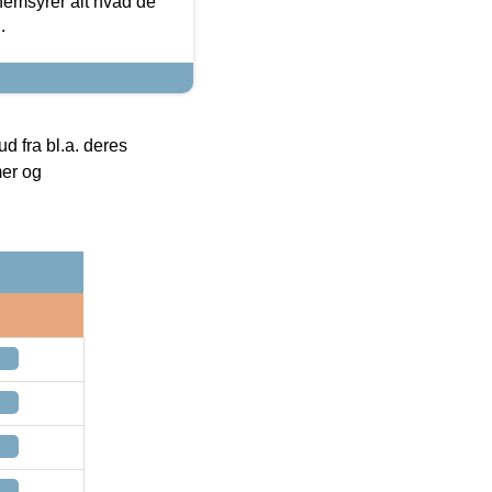
nemsyrer alt hvad de
.
 fra bl.a. deres
mer og