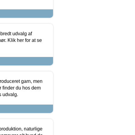
 bredt udvalg af
r. Klik her for at se
produceret garn, men
or finder du hos dem
es udvalg.
roduktion, naturlige