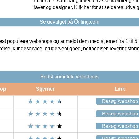
materialer samt lang levetid. Disse værdier gen
laver og designer. Klik her for at se deres udvalg
Se udvalget på Önling.com
t populære webshops og anmeldt dem med stjerner fra 1 til 5 ud
rrelse, kundeservice, brugervenlighed, betingelser, leveringsfor
Bedst anmeldte webshops
op
Stjerner
Link
Besøg webshop
Besøg webshop
Besøg webshop
Besøg webshop