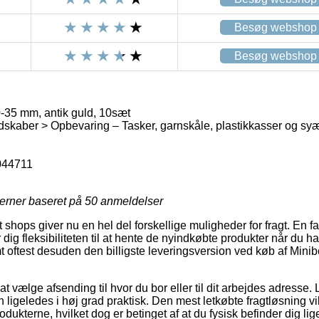
Besøg webshop
Besøg webshop
0-35 mm, antik guld, 10sæt
skaber > Opbevaring – Tasker, garnskåle, plastikkasser og sy
044711
jerner baseret på
50
anmeldelser
ops giver nu en hel del forskellige muligheder for fragt. En favor
ig fleksibiliteten til at hente de nyindkøbte produkter når du har
t oftest desuden den billigste leveringsversion ved køb af Minib
at vælge afsending til hvor du bor eller til dit arbejdes adresse.
 ligeledes i høj grad praktisk. Den mest letkøbte fragtløsning vil 
odukterne, hvilket dog er betinget af at du fysisk befinder dig l