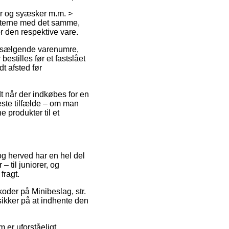
er og syæsker m.m. >
ukterne med det samme,
r den respektive vare.
st sælgende varenumre,
estilles før et fastslået
dt afsted før
dt når der indkøbes for en
leste tilfælde – om man
e produkter til et
 og herved har en hel del
 til juniorer, og
fragt.
koder på Minibeslag, str.
sikker på at indhente den
m er uforståeligt