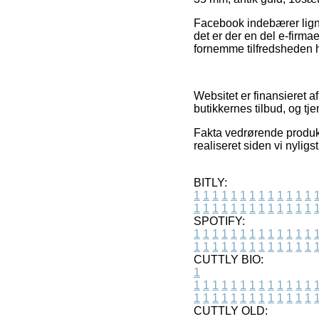
Facebook indebærer ligne
det er der en del e-firma
fornemme tilfredsheden 
Websitet er finansieret 
butikkernes tilbud, og tj
Fakta vedrørende produkt
realiseret siden vi nylig
BITLY:
1
1
1
1
1
1
1
1
1
1
1
1
1
1
1
1
1
1
1
1
1
1
1
1
1
1
SPOTIFY:
1
1
1
1
1
1
1
1
1
1
1
1
1
1
1
1
1
1
1
1
1
1
1
1
1
1
CUTTLY BIO:
1
1
1
1
1
1
1
1
1
1
1
1
1
1
1
1
1
1
1
1
1
1
1
1
1
1
1
CUTTLY OLD: