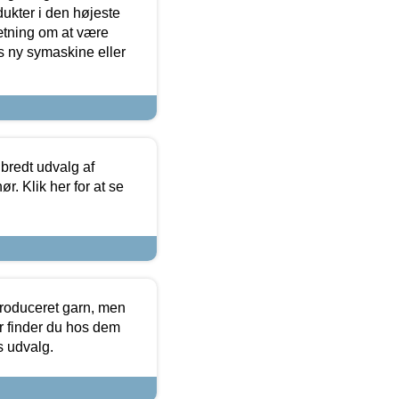
dukter i den højeste
sætning om at være
s ny symaskine eller
 bredt udvalg af
r. Klik her for at se
produceret garn, men
or finder du hos dem
es udvalg.