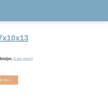
17x10x13
detaljer.
(Læs mere)
b nu »