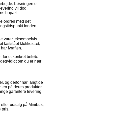
 arbejde. Løsningen er
levering vil dog
ens bopæl.
uge ordren med det
ingstidspunkt for den
ge varer, eksempelvis
et fastslået klokkeslæt,
har fyraften.
r for et konkret beløb.
igegyldigt om du er nær
ker, og derfor har langt de
dien på deres produkter
gange garantere levering
e efter udsalg på Minibus,
 pris.