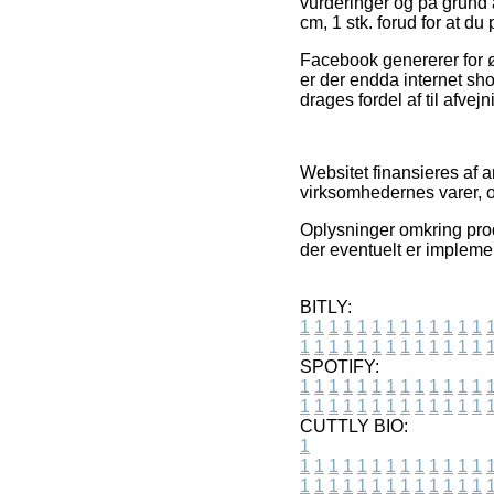
vurderinger og på grund a
cm, 1 stk. forud for at du
Facebook genererer for øv
er der endda internet sho
drages fordel af til afvej
Websitet finansieres af a
virksomhedernes varer, o
Oplysninger omkring prod
der eventuelt er impleme
BITLY:
1
1
1
1
1
1
1
1
1
1
1
1
1
1
1
1
1
1
1
1
1
1
1
1
1
1
SPOTIFY:
1
1
1
1
1
1
1
1
1
1
1
1
1
1
1
1
1
1
1
1
1
1
1
1
1
1
CUTTLY BIO:
1
1
1
1
1
1
1
1
1
1
1
1
1
1
1
1
1
1
1
1
1
1
1
1
1
1
1