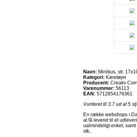
Navn:
Minibus, str. 17x1
Kategori:
Køretøjer
Producent:
Creativ Co
Varenummer:
56113
EAN:
5712854176361
Vurderet til
3.7
ud af 5 st
En række webshops i Danm
at få leveret til et udle
ualmindeligt enkel, samt
stk..