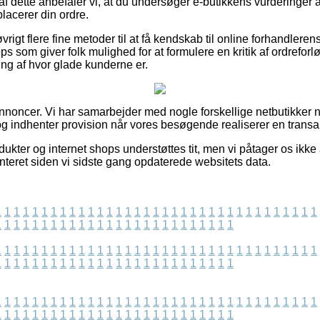
f dette anbefaler vi, at du undersøger e-butikkens vurderinger a
 placerer din ordre.
rigt flere fine metoder til at få kendskab til online forhandler
ps som giver folk mulighed for at formulere en kritik af ordrefor
ning af hvor glade kunderne er.
nnoncer. Vi har samarbejder med nogle forskellige netbutikker n
g indhenter provision når vores besøgende realiserer en transa
ukter og internet shops understøttes tit, men vi påtager os ikke
nteret siden vi sidste gang opdaterede websitets data.
1
1
1
1
1
1
1
1
1
1
1
1
1
1
1
1
1
1
1
1
1
1
1
1
1
1
1
1
1
1
1
1
1
1
1
1
1
1
1
1
1
1
1
1
1
1
1
1
1
1
1
1
1
1
1
1
1
1
1
1
1
1
1
1
1
1
1
1
1
1
1
1
1
1
1
1
1
1
1
1
1
1
1
1
1
1
1
1
1
1
1
1
1
1
1
1
1
1
1
1
1
1
1
1
1
1
1
1
1
1
1
1
1
1
1
1
1
1
1
1
1
1
1
1
1
1
1
1
1
1
1
1
1
1
1
1
1
1
1
1
1
1
1
1
1
1
1
1
1
1
1
1
1
1
1
1
1
1
1
1
1
1
1
1
1
1
1
1
1
1
1
1
1
1
1
1
1
1
1
1
1
1
1