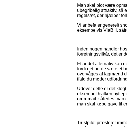
Man skal blot være opmær
ubegribelig attraktiv, så 
regelsæt, der hjælper fo
Vi anbefaler generelt s
eksempelvis ViaBill, såfr
Inden nogen handler hos 
forretningsvilkår, det er
Et andet alternativ kan 
fordi det burde være et 
overvåges af fagmænd der
ifald du møder udfordrin
Udover dette er det klogt
eksempel hvilken byttepol
ordremail, således man e
man skal købe gave til e
Trustpilot præsterer imm