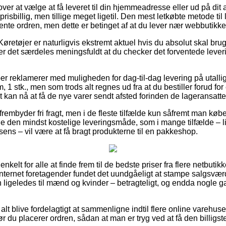
er at vælge at få leveret til din hjemmeadresse eller ud på dit
prisbillig, men tillige meget ligetil. Den mest letkøbte metode til 
hente ordren, men dette er betinget af at du lever nær webbutikk
øretøjer er naturligvis ekstremt aktuel hvis du absolut skal br
r det særdeles meningsfuldt at du checker det forventede lever
ber reklamerer med muligheden for dag-til-dag levering på utalli
 1 stk., men som trods alt regnes ud fra at du bestiller forud for 
t kan nå at få de nye varer sendt afsted forinden de lageransatte 
rembyder fri fragt, men i de fleste tilfælde kun såfremt man købe
 den mindst kostelige leveringsmåde, som i mange tilfælde – l
sens – vil være at få bragt produkterne til en pakkeshop.
nkelt for alle at finde frem til de bedste priser fra flere netbutik
nternet foretagender fundet det uundgåeligt at stampe salgsvær
n ligeledes til mænd og kvinder – betragteligt, og endda nogle 
 alt blive fordelagtigt at sammenligne indtil flere online varehus
ør du placerer ordren, sådan at man er tryg ved at få den billigste