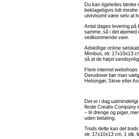
Du kan ligeledes tænke ov
beklageligvis lidt mindre 
utvivlsomt være selv at 
Antal dages levering på K
samme, så i det øjemed e
vedkommende vare.
Adskillige online selska
Minibus, str. 17x10x13 cm,
så at de højst sandsynlig
Flere internet webshops f
Derudover bør man vælge
Helsingør, Skive eller As
Det er i dag ualmindeligt e
fleste Creativ Company i
– til drenge og piger, me
uden betaling.
Trods dette kan det trods
str. 17x10x13 cm, 1 stk. f