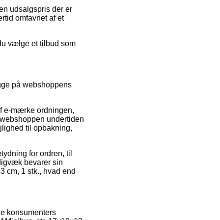
en udsalgspris der er
ertid omfavnet af et
u vælge et tilbud som
kigge på webshoppens
 af e-mærke ordningen,
at webshoppen undertiden
lighed til opbakning,
dning for ordren, til
adigvæk bevarer sin
3 cm, 1 stk., hvad end
lle konsumenters