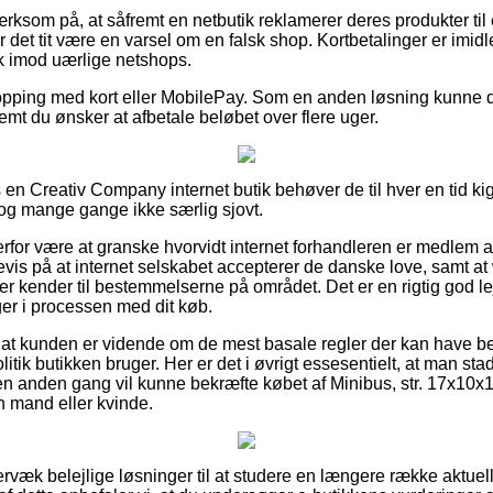
ksom på, at såfremt en netbutik reklamerer deres produkter til 
er det tit være en varsel om en falsk shop. Kortbetalinger er imidl
lk imod uærlige netshops.
hopping med kort eller MobilePay. Som en anden løsning kunne d
emt du ønsker at afbetale beløbet over flere uger.
en Creativ Company internet butik behøver de til hver en tid 
 dog mange gange ikke særlig sjovt.
derfor være at granske hvorvidt internet forhandleren er medlem
bevis på at internet selskabet accepterer de danske love, samt 
 kender til bestemmelserne på området. Det er en rigtig god lej
ger i processen med dit køb.
 at kunden er vidende om de mest basale regler der kan have bety
itik butikken bruger. Her er det i øvrigt essesentielt, at man st
n anden gang vil kunne bekræfte købet af Minibus, str. 17x10x1
n mand eller kvinde.
ervæk belejlige løsninger til at studere en længere række aktue