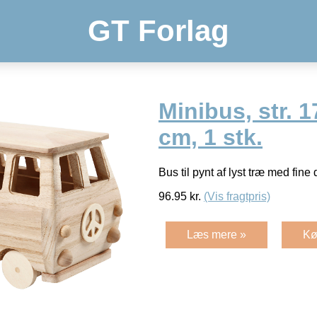
GT Forlag
Minibus, str. 
cm, 1 stk.
Bus til pynt af lyst træ med fine 
96.95
kr.
(Vis fragtpris)
Læs mere »
Kø