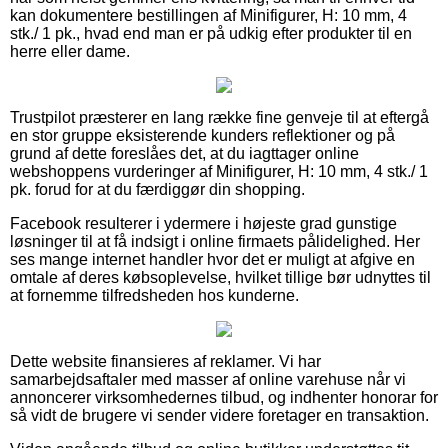
kan dokumentere bestillingen af Minifigurer, H: 10 mm, 4
stk./ 1 pk., hvad end man er på udkig efter produkter til en
herre eller dame.
Trustpilot præsterer en lang række fine genveje til at eftergå
en stor gruppe eksisterende kunders reflektioner og på
grund af dette foreslåes det, at du iagttager online
webshoppens vurderinger af Minifigurer, H: 10 mm, 4 stk./ 1
pk. forud for at du færdiggør din shopping.
Facebook resulterer i ydermere i højeste grad gunstige
løsninger til at få indsigt i online firmaets pålidelighed. Her
ses mange internet handler hvor det er muligt at afgive en
omtale af deres købsoplevelse, hvilket tillige bør udnyttes til
at fornemme tilfredsheden hos kunderne.
Dette website finansieres af reklamer. Vi har
samarbejdsaftaler med masser af online varehuse når vi
annoncerer virksomhedernes tilbud, og indhenter honorar for
så vidt de brugere vi sender videre foretager en transaktion.