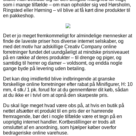
som i mange tilfælde – om man opholder sig ved Hørsholm,
Ringsted eller Hørning – vil blive at få kørt dine produkter til
en pakkeshop.
Det er jo meget fremkommeligt for almindelige mennesker at
finde de laveste priser hos diverse internet selskaber, og
med det motiv har adskillige Creativ Company online
forretninger fundet det uundgåeligt at mindske prisniveauet
på en række af deres produkter – til drenge og piger, og
samtidig til herrer og damer – voldsomt, og endda nogle
gange byde på levering uden betaling.
Det kan dog imidlertid blive indbringende at granske
forskellige online forretninger efter rabat på Minifigurer, H: 10
mm, 4 stk./ 1 pk. forud for at du gennemfører dit køb, sådan
at du ikke er i tvivl om at opnå den skarpeste pris.
Du skal lige meget hvad være obs på, at hvis en butik på
nettet afsætter et produkt til en pris der er hamrende
fremragende, bør det i nogle tilfælde være et tegn på en
uoprigtig internet handler. Kortbestillinger er trods alt
omsluttet af en anordning, som hjælper køber overfor
bedrageriske online varehuse.