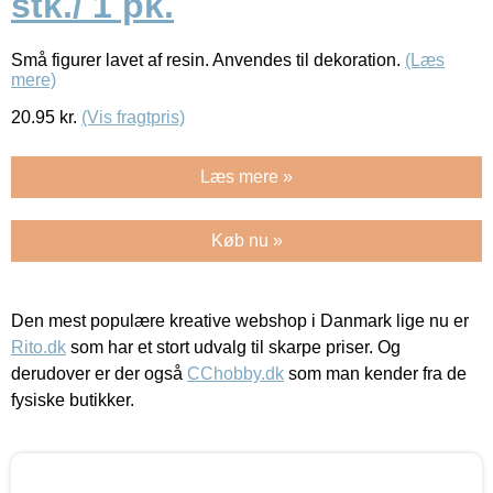
stk./ 1 pk.
Små figurer lavet af resin. Anvendes til dekoration.
(Læs
mere)
20.95
kr.
(Vis fragtpris)
Læs mere »
Køb nu »
Den mest populære kreative webshop i Danmark lige nu er
Rito.dk
som har et stort udvalg til skarpe priser. Og
derudover er der også
CChobby.dk
som man kender fra de
fysiske butikker.