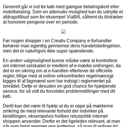
Generelt går vi ind for køb med gængse betalingskort eller
mobilbetaling. Som en alternativ mulighed kan du udnytte et
afdragstilbud som for eksempel ViaBill, såfremt du tilstræber
at honorere pengene over en periode.
Før nogen shopper i en Creativ Company e-forhandler
behøver man egentlig gennemse dens handelsbetingelser,
men det er naturligvis ikke super spændende.
En anden valgmulighed kunne måske være at kontrollere
om internet selskabet er medlem af e-mærke ordningen, da
det er en sikring om at e-handlen efterlever de officielle
regler, tillige med at online virksomheden regelmæssigt
kigges til af fagmænd som har indsigt i reglementet på
området. Dette er desuden en god chance for hjælpende
service, for så vidt du forvoldes problemstillinger med dit
køb.
Dertil kan det være til hjælp at du er oppe på mærkerne
omkring de mest relevante forhold der indvirker på
bestillingen, eksempelvis hvilken returpolitik internet
shoppen anvender. Derfor er det ligeledes relevant, at man
når som helst gemmer ens kvittering, så man til enhver tid