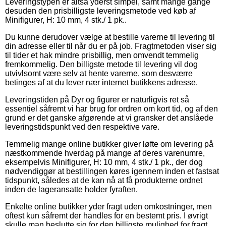
Leveringstypen er altså yderst simpel, samt mange gange
desuden den prisbilligste leveringsmetode ved køb af
Minifigurer, H: 10 mm, 4 stk./ 1 pk..
Du kunne derudover vælge at bestille varerne til levering til
din adresse eller til når du er på job. Fragtmetoden viser sig
til tider et hak mindre prisbillig, men omvendt temmelig
fremkommelig. Den billigste metode til levering vil dog
utvivlsomt være selv at hente varerne, som desværre
betinges af at du lever nær internet butikkens adresse.
Leveringstiden på Dyr og figurer er naturligvis ret så
essentiel såfremt vi har brug for ordren om kort tid, og af den
grund er det ganske afgørende at vi gransker det anslåede
leveringstidspunkt ved den respektive vare.
Temmelig mange online butikker giver løfte om levering på
næstkommende hverdag på mange af deres varenumre,
eksempelvis Minifigurer, H: 10 mm, 4 stk./ 1 pk., der dog
nødvendiggør at bestillingen køres igennem inden et fastsat
tidspunkt, således at de kan nå at få produkterne ordnet
inden de lageransatte holder fyraften.
Enkelte online butikker yder fragt uden omkostninger, men
oftest kun såfremt der handles for en bestemt pris. I øvrigt
skulle man beslutte sig for den billigste mulighed for fragt,