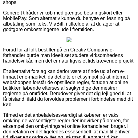
shops.
Generelt tilråder vi køb med gængse betalingskort eller
MobilePay. Som alternativ kunne du benytte en løsning på
afbetaling som f.eks. ViaBill, i tilfælde af at du agter at
godtgøre omkostningerne ude i fremtiden.
Forud for at folk bestiller på en Creativ Company e-
forhandler burde man ideelt set studere virksomhedens
handelsvilkår, men det er naturligvis et tidskrævende projekt.
Et alternativt forslag kan derfor være at finde ud af om e-
firmaet er e-mærket, da det ofte er et sympol på at internet
webshoppen forstår de opstillede regler, foruden at online
butikken løbende efterses af sagkyndige der mestrer
reglerne på området. Derudover giver det dig lejlighed til at
få bistand, ifald du forvoldes problemer i forbindelse med dit
køb.
Tilmed er det anbefalelsesværdigt at køberen er vaks
omkring de væsentligste regler der indvirker på ordren, for
eksempel den ombytningsret online forhandleren bruger. I
den relation er det ligeledes essesentielt, at man til enhver
tid sikrer ens ordrekvittering, så man til enhver tid kan