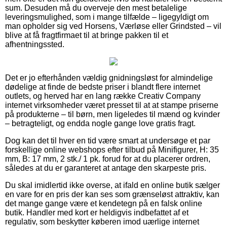
sum. Desuden må du overveje den mest betalelige
leveringsmulighed, som i mange tilfælde – ligegyldigt om
man opholder sig ved Horsens, Værløse eller Grindsted – vil
blive at få fragtfirmaet til at bringe pakken til et
afhentningssted.
Det er jo efterhånden vældig gnidningsløst for almindelige
dødelige at finde de bedste priser i blandt flere internet
outlets, og herved har en lang række Creativ Company
internet virksomheder været presset til at at stampe priserne
på produkterne – til børn, men ligeledes til mænd og kvinder
– betragteligt, og endda nogle gange love gratis fragt.
Dog kan det til hver en tid være smart at undersøge et par
forskellige online webshops efter tilbud på Minifigurer, H: 35
mm, B: 17 mm, 2 stk./ 1 pk. forud for at du placerer ordren,
således at du er garanteret at antage den skarpeste pris.
Du skal imidlertid ikke overse, at ifald en online butik sælger
en vare for en pris der kan ses som grænseløst attraktiv, kan
det mange gange være et kendetegn på en falsk online
butik. Handler med kort er heldigvis indbefattet af et
regulativ, som beskytter køberen imod uærlige internet