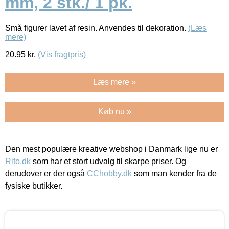
mm, 2 stk./ 1 pk.
Små figurer lavet af resin. Anvendes til dekoration.
(Læs
mere)
20.95
kr.
(Vis fragtpris)
Læs mere »
Køb nu »
Den mest populære kreative webshop i Danmark lige nu er
Rito.dk
som har et stort udvalg til skarpe priser. Og
derudover er der også
CChobby.dk
som man kender fra de
fysiske butikker.