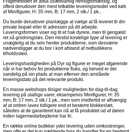
Fragtmetoden er altså usædvanlig hensigtsmæssig, og
oftest derudover den mest letkøbte leveringsmodel ved køb
af Minifigurer, H: 35 mm, B: 17 mm, 2 stk./ 1 pk..
Du burde derudover planlægge at vælge at få leveret til din
private bopæl eller til adressen på dit arbejde.
Leveringsformen viser sig tit et hak dyrere, men til gengæld
ret så gnidningsløs. Den mindst kostelige type af levering er
unægtelig at du selv henter produkterne, som desværre
nødvendiggør at du bor i kort afstand af netbutikkens
tilholdssted.
Leveringshastigheden på Dyr og figurer er meget afgørende
når vi har behov for produkterne fluks, og herved er det
sandelig på sin plads at man efterser den anslåede
leveringsdato på det relevante produkt.
En masse webshops tilsiger muligheden for dag-til-dag
levering på utallige varer, eksempelvis Minifigurer, H: 35
mm, B: 17 mm, 2 stk./ 1 pk., men som imidlertid er afhængig
af at ordren laves tidligere end et bestemt klokkeslæt,
således at de garanteret kan nå at få produktet ud af døren
inden lagermedarbejderne har fri.
En række online butikker yder levering uden omkostninger,
men ofte er det kun gældende hvis du handler for en bestemt