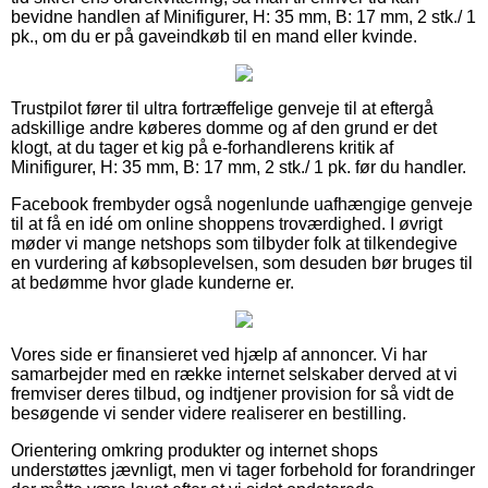
bevidne handlen af Minifigurer, H: 35 mm, B: 17 mm, 2 stk./ 1
pk., om du er på gaveindkøb til en mand eller kvinde.
Trustpilot fører til ultra fortræffelige genveje til at eftergå
adskillige andre køberes domme og af den grund er det
klogt, at du tager et kig på e-forhandlerens kritik af
Minifigurer, H: 35 mm, B: 17 mm, 2 stk./ 1 pk. før du handler.
Facebook frembyder også nogenlunde uafhængige genveje
til at få en idé om online shoppens troværdighed. I øvrigt
møder vi mange netshops som tilbyder folk at tilkendegive
en vurdering af købsoplevelsen, som desuden bør bruges til
at bedømme hvor glade kunderne er.
Vores side er finansieret ved hjælp af annoncer. Vi har
samarbejder med en række internet selskaber derved at vi
fremviser deres tilbud, og indtjener provision for så vidt de
besøgende vi sender videre realiserer en bestilling.
Orientering omkring produkter og internet shops
understøttes jævnligt, men vi tager forbehold for forandringer