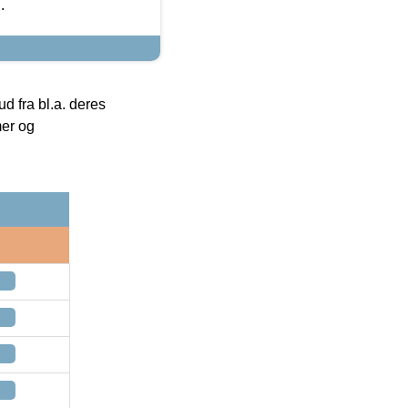
.
 fra bl.a. deres
mer og