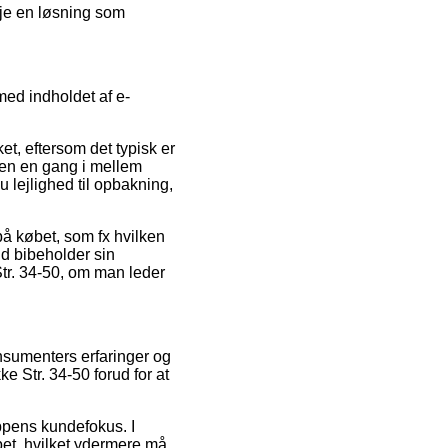
eje en løsning som
med indholdet af e-
t, eftersom det typisk er
ikken en gang i mellem
 lejlighed til opbakning,
 på købet, som fx hvilken
tid bibeholder sin
Str. 34-50, om man leder
onsumenters erfaringer og
ke Str. 34-50 forud for at
ppens kundefokus. I
bet, hvilket ydermere må