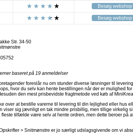
Besøg webshop
Besøg webshop
akke Str. 34-50
nitmønstre
705752
jerner baseret på
19
anmeldelser
foretagender foreslår nu om stunder diverse løsninger til leveri
s, hvor du selv kan hente bestillingen når der er mulighed for
esuden den mest prisbevidste fragtmetode ved køb af MiniKrea Q
over at bestille varerne til levering til din lejlighed eller hus ell
iser sig jævnligt en tak mindre prisbillig, men tillige virkelig s
e fleste tilfælde være selv at hente ordren, men dette beroer på 
Opskrifter > Snitmønstre er jo særligt udslagsgivende om vi abs