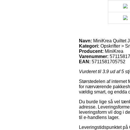
Navn:
MiniKrea Quiltet J
Kategori:
Opskrifter > S
Producent:
MiniKrea
Varenummer:
5711581
EAN:
5711581705752
Vurderet til
3.9
ud af 5 st
Størstedelen af internet 
for nærværende pakkeshop
vældig smart, og endda d
Du burde lige så vel tænke 
adresse. Leveringsformen v
leveringsform vil dog i d
til e-handlens lager.
Leveringstidspunktet på 