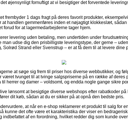
 det øjensynligt fornuftigt at vi besigtiger det forventede leveri
tet frembyder 1 dags fragt på deres favorit produkter, eksempelv
ger at handlen gemmenføres inden et nøjagtigt klokkeslæt, såda
set forud for at lagermedarbejderne tager hjem.
rer levering uden betaling, men undertiden under forudsætning 
de man udse dig den prisbilligste leveringstype, der gerne – ud
Solrød Strand eller Svenstrup – er at få dem til at levere dine pr
rugerne at søge sig frem til priser hos diverse webbutikker, og føl
r været tvunget til at tvinge salgspriserne på en række af deres p
til herrer og damer – voldsomt, og endda nogle gange sikre porto
ive lønsomt at besigtige diverse webshops efter rabatkoder på 
ører dit køb, sådan at du er sikker på at opnå den bedste pris.
dervurdere, at når en e-shop reklamerer et produkt til salg for e
å kunne det ofte være et karakteristika der viser en bedragerisk
indbefattet af en forordning, hvilket redder dig som kunde over