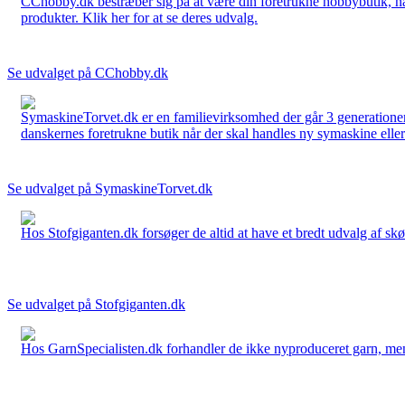
CChobby.dk bestræber sig på at være din foretrukne hobbybutik, når 
produkter. Klik her for at se deres udvalg.
Se udvalget på CChobby.dk
SymaskineTorvet.dk er en familievirksomhed der går 3 generationer t
danskernes foretrukne butik når der skal handles ny symaskine eller 
Se udvalget på SymaskineTorvet.dk
Hos Stofgiganten.dk forsøger de altid at have et bredt udvalg af skø
Se udvalget på Stofgiganten.dk
Hos GarnSpecialisten.dk forhandler de ikke nyproduceret garn, men op