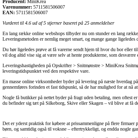
Producent:
MiniKrea
Varenummer:
5711581506007
EAN:
5711581506007
Vurderet til
4.6
ud af 5 stjerner baseret på
25
anmeldelser
En lang række online webshops tilbyder nu om stunder en lang række fors
Leveringsmetoden er nemlig meget smart, og mange gange ligeledes de
Du bør ligeledes prøve at få varerne sendt hjem til hvor du bor eller t
vil dog altid vise sig at være selv at hente produkterne, som desværre e
Leveringshastigheden på Opskrifter > Snitmønstre > MiniKrea Snitmøns
leveringstidspunktet ved den respektive vare.
En masse online virksomheder byder på levering på næste hverdag på 
gennemføres forinden et fast tidspunkt, så de har mulighed for at nå a
Nogle få butikker på nettet byder på fragt uden betaling, men oftest er 
du befinder sig tæt på Silkeborg, Skive eller Skagen – vil blive at få de
Det er yderst praktisk for købere at prissammenligne på flere firmaer p
børn, og samtidig også til voksne – eftertrykkeligt, og endda nogle gan