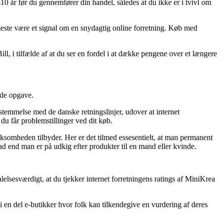
10 år før du gennemfører din handel, således at du ikke er i tvivl om
 meste være et signal om en snydagtig online forretning. Køb med
, i tilfælde af at du ser en fordel i at dække pengene over et længere
nde opgave.
temmelse med de danske retningslinjer, udover at internet
u får problemstillinger ved dit køb.
irksomheden tilbyder. Her er det tilmed essesentielt, at man permanent
d end man er på udkig efter produkter til en mand eller kvinde.
alelsesværdigt, at du tjekker internet forretningens ratings af MiniKrea
 en del e-butikker hvor folk kan tilkendegive en vurdering af deres