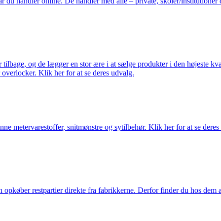
du handler online. De handler med alle – private, skoler/institutioner 
ilbage, og de lægger en stor ære i at sælge produkter i den højeste kval
overlocker. Klik her for at se deres udvalg.
nne metervarestoffer, snitmønstre og sytilbehør. Klik her for at se deres
køber restpartier direkte fra fabrikkerne. Derfor finder du hos dem alti