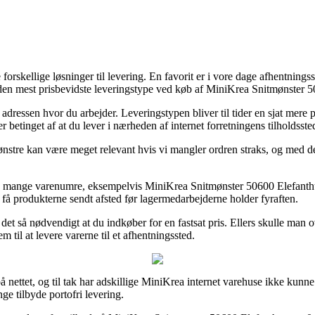
kellige løsninger til levering. En favorit er i vore dage afhentningssted
n mest prisbevidste leveringstype ved køb af MiniKrea Snitmønster 506
il adressen hvor du arbejder. Leveringstypen bliver til tider en sjat mere
r betinget af at du lever i nærheden af internet forretningens tilholdsste
tre kan være meget relevant hvis vi mangler ordren straks, og med det 
mange varenumre, eksempelvis MiniKrea Snitmønster 50600 Elefanthue str
t få produkterne sendt afsted før lagermedarbejderne holder fyraften.
det så nødvendigt at du indkøber for en fastsat pris. Ellers skulle man o
m til at levere varerne til et afhentningssted.
å nettet, og til tak har adskillige MiniKrea internet varehuse ikke kunne
ge tilbyde portofri levering.