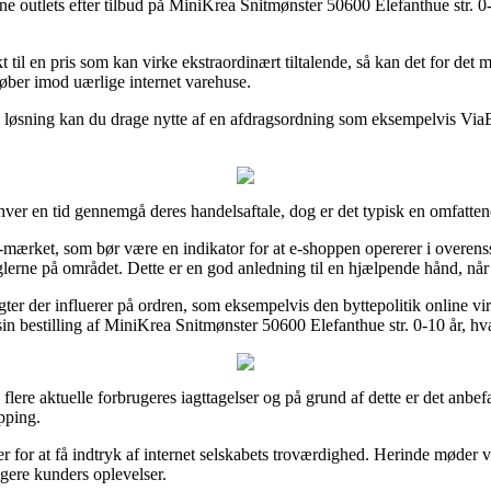
ne outlets efter tilbud på MiniKrea Snitmønster 50600 Elefanthue str. 0-
til en pris som kan virke ekstraordinært tiltalende, så kan det for det
køber imod uærlige internet varehuse.
løsning kan du drage nytte af en afdragsordning som eksempelvis ViaBill
hver en tid gennemgå deres handelsaftale, dog er det typisk en omfatte
mærket, som bør være en indikator for at e-shoppen opererer i overenss
erne på området. Dette er en god anledning til en hjælpende hånd, når d
ægter der influerer på ordren, som eksempelvis den byttepolitik online v
n bestilling af MiniKrea Snitmønster 50600 Elefanthue str. 0-10 år, hva
 flere aktuelle forbrugeres iagttagelser og på grund af dette er det anbef
pping.
or at få indtryk af internet selskabets troværdighed. Herinde møder vi
ligere kunders oplevelser.