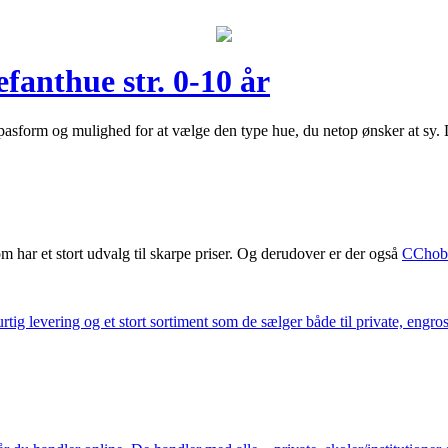
fanthue str. 0-10 år
pasform og mulighed for at vælge den type hue, du netop ønsker at sy. 
m har et stort udvalg til skarpe priser. Og derudover er der også
CChob
ig levering og et stort sortiment som de sælger både til private, engros 