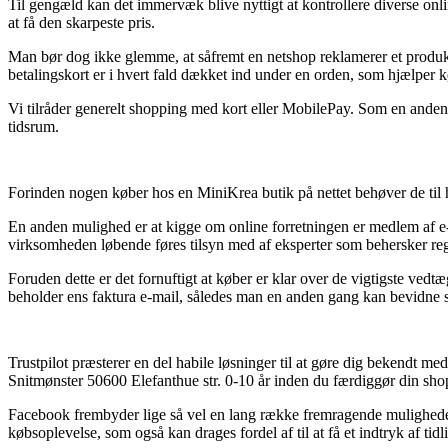
Til gengæld kan det immervæk blive nyttigt at kontrollere diverse onli
at få den skarpeste pris.
Man bør dog ikke glemme, at såfremt en netshop reklamerer et produkt 
betalingskort er i hvert fald dækket ind under en orden, som hjælper 
Vi tilråder generelt shopping med kort eller MobilePay. Som en anden 
tidsrum.
Forinden nogen køber hos en MiniKrea butik på nettet behøver de til 
En anden mulighed er at kigge om online forretningen er medlem af e-
virksomheden løbende føres tilsyn med af eksperter som behersker regl
Foruden dette er det fornuftigt at køber er klar over de vigtigste vedt
beholder ens faktura e-mail, således man en anden gang kan bevidne si
Trustpilot præsterer en del habile løsninger til at gøre dig bekendt med
Snitmønster 50600 Elefanthue str. 0-10 år inden du færdiggør din sho
Facebook frembyder lige så vel en lang række fremragende muligheder f
købsoplevelse, som også kan drages fordel af til at få et indtryk af tid