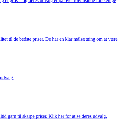
og engros – og deres udvalg er på over tolvtusinde forskellige
itet til de bedste priser. De har en klar målsætning om at være
 udvalg.
d garn til skarpe priser. Klik her for at se deres udvalg.