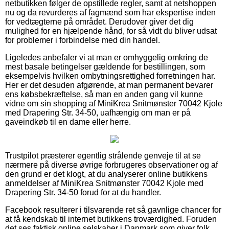
netbutikken følger de opstillede regler, samt at netshoppen
nu og da revurderes af fagmænd som har ekspertise inden
for vedtægterne på området. Derudover giver det dig
mulighed for en hjælpende hånd, for så vidt du bliver udsat
for problemer i forbindelse med din handel.
Ligeledes anbefaler vi at man er omhyggelig omkring de
mest basale betingelser gældende for bestillingen, som
eksempelvis hvilken ombytningsrettighed forretningen har.
Her er det desuden afgørende, at man permanent bevarer
ens købsbekræftelse, så man en anden gang vil kunne
vidne om sin shopping af MiniKrea Snitmønster 70042 Kjole
med Drapering Str. 34-50, uafhængig om man er på
gaveindkøb til en dame eller herre.
Trustpilot præsterer egentlig strålende genveje til at se
nærmere på diverse øvrige forbrugeres observationer og af
den grund er det klogt, at du analyserer online butikkens
anmeldelser af MiniKrea Snitmønster 70042 Kjole med
Drapering Str. 34-50 forud for at du handler.
Facebook resulterer i tilsvarende ret så gavnlige chancer for
at få kendskab til internet butikkens troværdighed. Foruden
det ses faktisk online selskaber i Danmark som giver folk