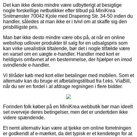
Det kan ikke desto mindre være udbytterigt at besigtige
nogle forskellige netbutikker efter tilbud på MiniKrea
Snitmønster 70042 Kjole med Drapering Str. 34-50 inden du
handler, således at man ikke er i tvivl om at skaffe sig den
prisbilligste pris.
Man bør ikke desto mindre være obs på, at når en online
webshop udlover produkter til salg for en udsalgspris som
kan virke urealistisk tiltalende, bør det i nogle tilfælde være
en varsel om en uægte e-handler. Handler med kort er
heldigvis omfavnet af en bestemmelse, der hjælper en imod
svindlende e-handler.
Vi tilråder køb med kort eller betalinger med mobilen. Som et
alternativ kan du bruge et afbetalingstilbud fra f.eks. ViaBill,
når du ser en fordel i at afdrage regningen i flere bidder.
Forinden folk køber på en MiniKrea webbutik bør man ideelt
set overveje deres betingelser, men det er undertiden ikke
videre spændende.
Et nemt alternativ kan være at tjekke om online forretningen
er godkendt af e-mærket, da det typisk er et kendetegn for at