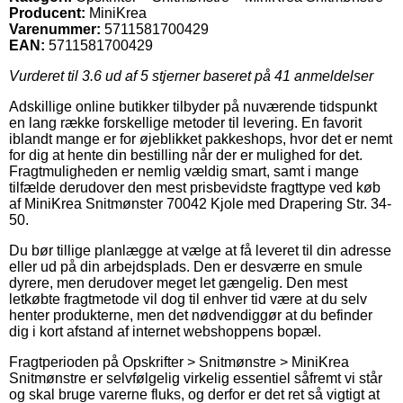
Producent:
MiniKrea
Varenummer:
5711581700429
EAN:
5711581700429
Vurderet til
3.6
ud af 5 stjerner baseret på
41
anmeldelser
Adskillige online butikker tilbyder på nuværende tidspunkt
en lang række forskellige metoder til levering. En favorit
iblandt mange er for øjeblikket pakkeshops, hvor det er nemt
for dig at hente din bestilling når der er mulighed for det.
Fragtmuligheden er nemlig vældig smart, samt i mange
tilfælde derudover den mest prisbevidste fragttype ved køb
af MiniKrea Snitmønster 70042 Kjole med Drapering Str. 34-
50.
Du bør tillige planlægge at vælge at få leveret til din adresse
eller ud på din arbejdsplads. Den er desværre en smule
dyrere, men derudover meget let gængelig. Den mest
letkøbte fragtmetode vil dog til enhver tid være at du selv
henter produkterne, men det nødvendiggør at du befinder
dig i kort afstand af internet webshoppens bopæl.
Fragtperioden på Opskrifter > Snitmønstre > MiniKrea
Snitmønstre er selvfølgelig virkelig essentiel såfremt vi står
og skal bruge varerne fluks, og derfor er det ret så vigtigt at