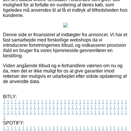
mulighed for at forfatte en vurdering af deres køb, som
ligeledes må anvendes til at få et indtryk af tilfredsheden hos
kunderne.
Denne side er finansieret af indtægter fra annoncer. Vi har et
fast samarbejde med forskellige webshops da vi
introducerer forretningernes tilbud, og indkasserer provision
ifald en bruger fra vores hjemmeside gennemfører en
bestilling.
Viden angående tilbud og e-forhandlere værnes om nu og
da, men det er ikke muligt for os at give garantier imod
rettelser der muligvis er udarbejdet efter sidste opdatering af
de anvendte data.
BITLY:
1
1
1
1
1
1
1
1
1
1
1
1
1
1
1
1
1
1
1
1
1
1
1
1
1
1
1
1
1
1
1
1
1
1
1
1
1
1
1
1
1
1
1
1
1
1
1
1
1
1
1
1
1
1
1
1
1
1
1
1
1
1
1
1
1
1
1
1
1
1
1
1
1
1
1
1
1
1
1
1
1
1
1
1
1
1
1
1
1
1
1
1
1
1
1
1
1
1
1
1
SPOTIFY:
1
1
1
1
1
1
1
1
1
1
1
1
1
1
1
1
1
1
1
1
1
1
1
1
1
1
1
1
1
1
1
1
1