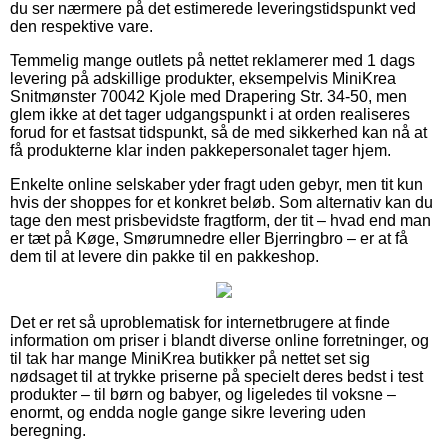
du ser nærmere på det estimerede leveringstidspunkt ved
den respektive vare.
Temmelig mange outlets på nettet reklamerer med 1 dags
levering på adskillige produkter, eksempelvis MiniKrea
Snitmønster 70042 Kjole med Drapering Str. 34-50, men
glem ikke at det tager udgangspunkt i at orden realiseres
forud for et fastsat tidspunkt, så de med sikkerhed kan nå at
få produkterne klar inden pakkepersonalet tager hjem.
Enkelte online selskaber yder fragt uden gebyr, men tit kun
hvis der shoppes for et konkret beløb. Som alternativ kan du
tage den mest prisbevidste fragtform, der tit – hvad end man
er tæt på Køge, Smørumnedre eller Bjerringbro – er at få
dem til at levere din pakke til en pakkeshop.
Det er ret så uproblematisk for internetbrugere at finde
information om priser i blandt diverse online forretninger, og
til tak har mange MiniKrea butikker på nettet set sig
nødsaget til at trykke priserne på specielt deres bedst i test
produkter – til børn og babyer, og ligeledes til voksne –
enormt, og endda nogle gange sikre levering uden
beregning.