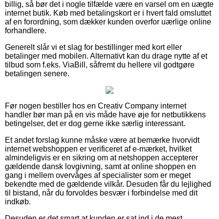
billig, så bør det i nogle tilfælde være en varsel om en uægte
internet butik. Køb med betalingskort er i hvert fald omsluttet
af en forordning, som dækker kunden overfor uærlige online
forhandlere.
Generelt slår vi et slag for bestillinger med kort eller
betalinger med mobilen. Alternativt kan du drage nytte af et
tilbud som f.eks. ViaBill, såfremt du hellere vil godtgøre
betalingen senere.
Før nogen bestiller hos en Creativ Company internet
handler bør man på en vis måde have øje for netbutikkens
betingelser, det er dog gerne ikke særlig interessant.
Et andet forslag kunne måske være at bemærke hvorvidt
internet webshoppen er verificeret af e-mærket, hvilket
almindeligvis er en sikring om at netshoppen accepterer
gældende dansk lovgivning, samt at online shoppen en
gang i mellem overvåges af specialister som er meget
bekendte med de gældende vilkår. Desuden får du lejlighed
til bistand, når du forvoldes besvær i forbindelse med dit
indkøb.
Desuden er det smart at kunden er sat ind i de mest