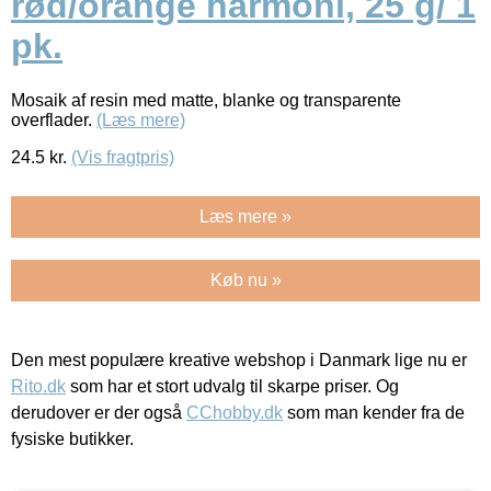
rød/orange harmoni, 25 g/ 1
pk.
Mosaik af resin med matte, blanke og transparente
overflader.
(Læs mere)
24.5
kr.
(Vis fragtpris)
Læs mere »
Køb nu »
Den mest populære kreative webshop i Danmark lige nu er
Rito.dk
som har et stort udvalg til skarpe priser. Og
derudover er der også
CChobby.dk
som man kender fra de
fysiske butikker.