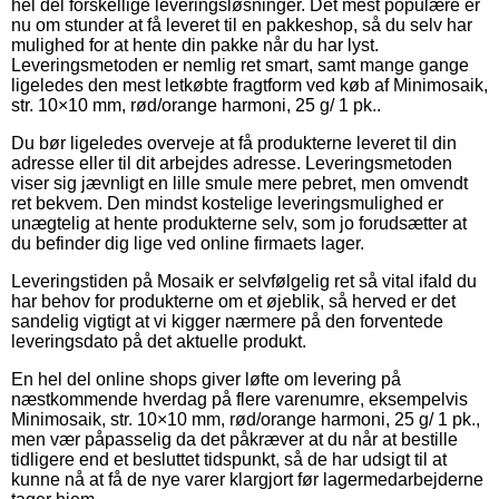
hel del forskellige leveringsløsninger. Det mest populære er
nu om stunder at få leveret til en pakkeshop, så du selv har
mulighed for at hente din pakke når du har lyst.
Leveringsmetoden er nemlig ret smart, samt mange gange
ligeledes den mest letkøbte fragtform ved køb af Minimosaik,
str. 10×10 mm, rød/orange harmoni, 25 g/ 1 pk..
Du bør ligeledes overveje at få produkterne leveret til din
adresse eller til dit arbejdes adresse. Leveringsmetoden
viser sig jævnligt en lille smule mere pebret, men omvendt
ret bekvem. Den mindst kostelige leveringsmulighed er
unægtelig at hente produkterne selv, som jo forudsætter at
du befinder dig lige ved online firmaets lager.
Leveringstiden på Mosaik er selvfølgelig ret så vital ifald du
har behov for produkterne om et øjeblik, så herved er det
sandelig vigtigt at vi kigger nærmere på den forventede
leveringsdato på det aktuelle produkt.
En hel del online shops giver løfte om levering på
næstkommende hverdag på flere varenumre, eksempelvis
Minimosaik, str. 10×10 mm, rød/orange harmoni, 25 g/ 1 pk.,
men vær påpasselig da det påkræver at du når at bestille
tidligere end et besluttet tidspunkt, så de har udsigt til at
kunne nå at få de nye varer klargjort før lagermedarbejderne