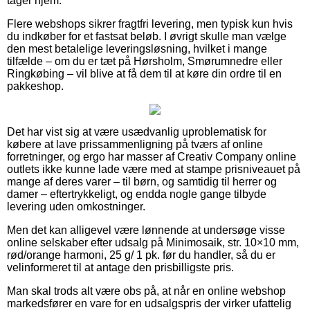
tager hjem.
Flere webshops sikrer fragtfri levering, men typisk kun hvis
du indkøber for et fastsat beløb. I øvrigt skulle man vælge
den mest betalelige leveringsløsning, hvilket i mange
tilfælde – om du er tæt på Hørsholm, Smørumnedre eller
Ringkøbing – vil blive at få dem til at køre din ordre til en
pakkeshop.
Det har vist sig at være usædvanlig uproblematisk for
købere at lave prissammenligning på tværs af online
forretninger, og ergo har masser af Creativ Company online
outlets ikke kunne lade være med at stampe prisniveauet på
mange af deres varer – til børn, og samtidig til herrer og
damer – eftertrykkeligt, og endda nogle gange tilbyde
levering uden omkostninger.
Men det kan alligevel være lønnende at undersøge visse
online selskaber efter udsalg på Minimosaik, str. 10×10 mm,
rød/orange harmoni, 25 g/ 1 pk. før du handler, så du er
velinformeret til at antage den prisbilligste pris.
Man skal trods alt være obs på, at når en online webshop
markedsfører en vare for en udsalgspris der virker ufattelig