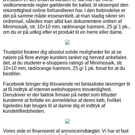
vedkommende regler gældende for købet, til eksempel den
returrettighed online forhandleren har. I den forbindelse er
det på samme måde essesentielt, at man stadig sikrer sin
ordremail, således man altid kan dokumentere ordren af
Minimosaik, str. 10×10 mm, rød/orange harmoni, 25 g/ 1 pk.,
om du er på udkig efter et produkt til en herre eller dame.
Trustpilot forærer dig absolut solide muligheder for at se
nøjere på flere øvrige kunders tanker og herved anbefales
det, at du studerer e-shoppens ratings af Minimosaik, str.
10×10 mm, rød/orange harmoni, 25 g/ 1 pk. forud for at du
bestiller.
Facebook bringer dig tilsvarende ret fantastiske løsninger til
at få indtryk af internet webshoppens troværdighed.
Derudover er der faktisk firmaer på nettet som tilbyder
kunderne at forfatte en anmeldelse af deres køb, hvilket
ligeledes bør bruges til at danne dig et indtryk af
kundetilfredsheden.
Vores side er finansieret af annonceindtægter. Vi har et fast