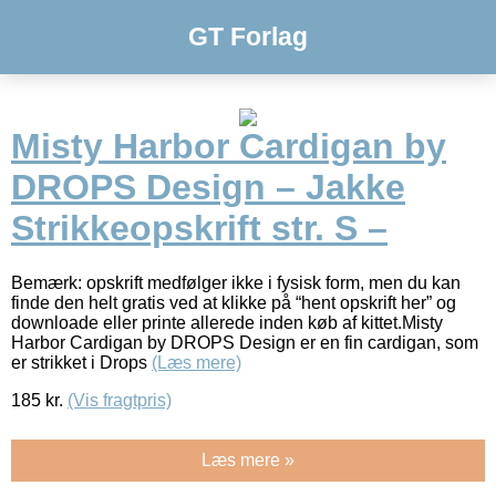
GT Forlag
Misty Harbor Cardigan by
DROPS Design – Jakke
Strikkeopskrift str. S –
Bemærk: opskrift medfølger ikke i fysisk form, men du kan
finde den helt gratis ved at klikke på “hent opskrift her” og
downloade eller printe allerede inden køb af kittet.Misty
Harbor Cardigan by DROPS Design er en fin cardigan, som
er strikket i Drops
(Læs mere)
185
kr.
(Vis fragtpris)
Læs mere »