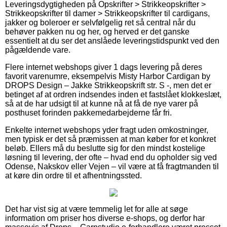
Leveringsdygtigheden på Opskrifter > Strikkeopskrifter >
Strikkeopskrifter til damer > Strikkeopskrifter til cardigans,
jakker og boleroer er selvfølgelig ret så central når du
behøver pakken nu og her, og herved er det ganske
essentielt at du ser det anslåede leveringstidspunkt ved den
pågældende vare.
Flere internet webshops giver 1 dags levering på deres
favorit varenumre, eksempelvis Misty Harbor Cardigan by
DROPS Design – Jakke Strikkeopskrift str. S -, men det er
betinget af at ordren indsendes inden et fastslået klokkeslæt,
så at de har udsigt til at kunne nå at få de nye varer på
posthuset forinden pakkemedarbejderne får fri.
Enkelte internet webshops yder fragt uden omkostninger,
men typisk er det så præmissen at man køber for et konkret
beløb. Ellers må du beslutte sig for den mindst kostelige
løsning til levering, der ofte – hvad end du opholder sig ved
Odense, Nakskov eller Vejen – vil være at få fragtmanden til
at køre din ordre til et afhentningssted.
Det har vist sig at være temmelig let for alle at søge
information om priser hos diverse e-shops, og derfor har