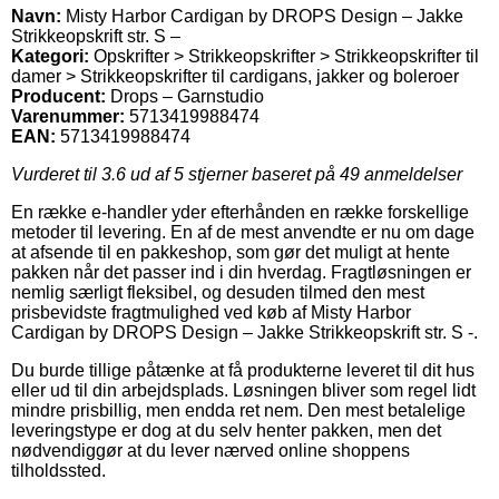
Navn:
Misty Harbor Cardigan by DROPS Design – Jakke
Strikkeopskrift str. S –
Kategori:
Opskrifter > Strikkeopskrifter > Strikkeopskrifter til
damer > Strikkeopskrifter til cardigans, jakker og boleroer
Producent:
Drops – Garnstudio
Varenummer:
5713419988474
EAN:
5713419988474
Vurderet til
3.6
ud af 5 stjerner baseret på
49
anmeldelser
En række e-handler yder efterhånden en række forskellige
metoder til levering. En af de mest anvendte er nu om dage
at afsende til en pakkeshop, som gør det muligt at hente
pakken når det passer ind i din hverdag. Fragtløsningen er
nemlig særligt fleksibel, og desuden tilmed den mest
prisbevidste fragtmulighed ved køb af Misty Harbor
Cardigan by DROPS Design – Jakke Strikkeopskrift str. S -.
Du burde tillige påtænke at få produkterne leveret til dit hus
eller ud til din arbejdsplads. Løsningen bliver som regel lidt
mindre prisbillig, men endda ret nem. Den mest betalelige
leveringstype er dog at du selv henter pakken, men det
nødvendiggør at du lever nærved online shoppens
tilholdssted.