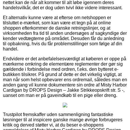
nettet kan de når alt kommer til alt løbe igennem deres
handelsvilkår, det er dog uden tvivl ikke videre interessant.
Et alternativ kunne være at efterse om netshoppen er
tilsluttet e-mærket, som kan være et tegn på at online
shoppen efterkommer de danske retningslinjer, og at
virksomheden fra tid til anden undersøges af sagkyndige der
kender vedtægterne på området. Desuden får du anledning
til opbakning, hvis du får problemstillinger som følge af din
handel.
Endvidere er det anbefalelsesværdigt at køberen er oppe på
mærkerne omkring de elementære reglementer der gør sig
gældende i forbindelse med ordren, f.eks. den bytteret e-
butikken tilsikrer. På grund af dette er det virkelig vigtigt, at
man når som helst opbevarer ens ordremail, således man en
anden gang vil kunne dokumentere sin ordre af Misty Harbor
Cardigan by DROPS Design – Jakke Strikkeopskrift str. S -,
uanset om man er på gaveindkøb til en pige eller dreng.
Trustpilot fremskaffer uden sammenligning fantastiske
løsninger til at inspicere ganske mange øvrige forbrugeres
kritik og derved støtter vi, at du beser e-shoppens