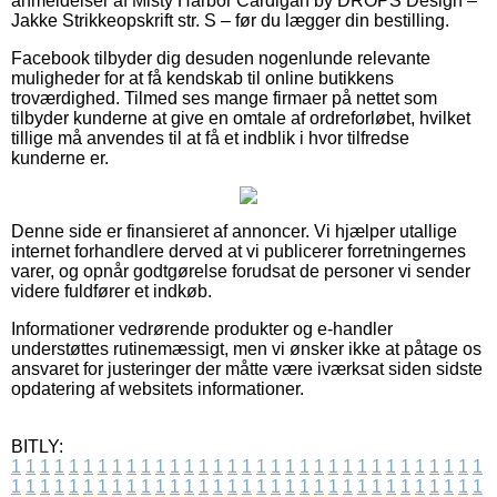
anmeldelser af Misty Harbor Cardigan by DROPS Design –
Jakke Strikkeopskrift str. S – før du lægger din bestilling.
Facebook tilbyder dig desuden nogenlunde relevante
muligheder for at få kendskab til online butikkens
troværdighed. Tilmed ses mange firmaer på nettet som
tilbyder kunderne at give en omtale af ordreforløbet, hvilket
tillige må anvendes til at få et indblik i hvor tilfredse
kunderne er.
Denne side er finansieret af annoncer. Vi hjælper utallige
internet forhandlere derved at vi publicerer forretningernes
varer, og opnår godtgørelse forudsat de personer vi sender
videre fuldfører et indkøb.
Informationer vedrørende produkter og e-handler
understøttes rutinemæssigt, men vi ønsker ikke at påtage os
ansvaret for justeringer der måtte være iværksat siden sidste
opdatering af websitets informationer.
BITLY:
1
1
1
1
1
1
1
1
1
1
1
1
1
1
1
1
1
1
1
1
1
1
1
1
1
1
1
1
1
1
1
1
1
1
1
1
1
1
1
1
1
1
1
1
1
1
1
1
1
1
1
1
1
1
1
1
1
1
1
1
1
1
1
1
1
1