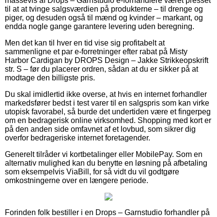
massevis af Drops – Garnstudio e-forhandlere været presset
til at at tvinge salgsværdien på produkterne – til drenge og
piger, og desuden også til mænd og kvinder – markant, og
endda nogle gange garantere levering uden beregning.
Men det kan til hver en tid vise sig profitabelt at
sammenligne et par e-forretninger efter rabat på Misty
Harbor Cardigan by DROPS Design – Jakke Strikkeopskrift
str. S – før du placerer ordren, sådan at du er sikker på at
modtage den billigste pris.
Du skal imidlertid ikke overse, at hvis en internet forhandler
markedsfører bedst i test varer til en salgspris som kan virke
utopisk favorabel, så burde det undertiden være et fingerpeg
om en bedragerisk online virksomhed. Shopping med kort er
på den anden side omfavnet af et lovbud, som sikrer dig
overfor bedrageriske internet foretagender.
Generelt tilråder vi kortbetalinger eller MobilePay. Som en
alternativ mulighed kan du benytte en løsning på afbetaling
som eksempelvis ViaBill, for så vidt du vil godtgøre
omkostningerne over en længere periode.
Forinden folk bestiller i en Drops – Garnstudio forhandler på