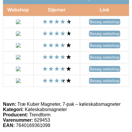
Webshop
Stjerner
Link
Besøg webshop
Besøg webshop
Besøg webshop
Besøg webshop
Besøg webshop
Besøg webshop
Navn:
Træ Kuber Magneter, 7-pak – køleskabsmagneter
Kategori:
Køleskabsmagneter
Producent:
Trendform
Varenummer:
629453
EAN:
7640169361098