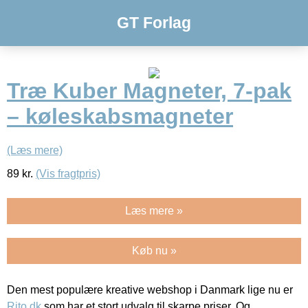
GT Forlag
Træ Kuber Magneter, 7-pak
– køleskabsmagneter
(Læs mere)
89
kr.
(Vis fragtpris)
Læs mere »
Køb nu »
Den mest populære kreative webshop i Danmark lige nu er
Rito.dk
som har et stort udvalg til skarpe priser. Og