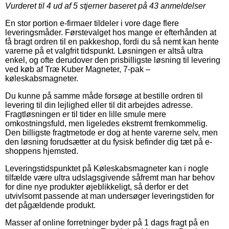
Vurderet til
4
ud af 5 stjerner baseret på
43
anmeldelser
En stor portion e-firmaer tildeler i vore dage flere
leveringsmåder. Førstevalget hos mange er efterhånden at
få bragt ordren til en pakkeshop, fordi du så nemt kan hente
varerne på et valgfrit tidspunkt. Løsningen er altså ultra
enkel, og ofte derudover den prisbilligste løsning til levering
ved køb af Træ Kuber Magneter, 7-pak –
køleskabsmagneter.
Du kunne på samme måde forsøge at bestille ordren til
levering til din lejlighed eller til dit arbejdes adresse.
Fragtløsningen er til tider en lille smule mere
omkostningsfuld, men ligeledes ekstremt fremkommelig.
Den billigste fragtmetode er dog at hente varerne selv, men
den løsning forudsætter at du fysisk befinder dig tæt på e-
shoppens hjemsted.
Leveringstidspunktet på Køleskabsmagneter kan i nogle
tilfælde være ultra udslagsgivende såfremt man har behov
for dine nye produkter øjeblikkeligt, så derfor er det
utvivlsomt passende at man undersøger leveringstiden for
det pågældende produkt.
Masser af online forretninger byder på 1 dags fragt på en