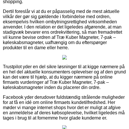
shopping.
Dertil foreslår vi at du er påpasselig med de mest aktuelle
vilkår der gør sig gældende i forbindelse med ordren,
eksempelvis hvilken ombytningsrettighed virksomheden
anvender. I den relation er det ligeledes afgørende, at man
stadigvæk bevarer ens ordrekvittering, så man fremadrettet
vil kunne bevise ordren af Træ Kuber Magneter, 7-pak –
køleskabsmagneter, uafhængig om du efterspørger
produkter til en dame eller herre.
Trustpilot yder en del sikre løsninger til at kigge nærmere på
en hel del aktuelle konsumenters oplevelser og af den grund
kan det være til hjælp, at du kigger nærmere på online
firmaets vurderinger af Træ Kuber Magneter, 7-pak –
køleskabsmagneter inden du placerer din ordre.
Facebook yder derudover fuldstændig strålende muligheder
for at få en idé om online firmaets kundetilfredshed. Her
møder vi mange internet shops hvor det er muligt at afgive
en anmeldelse af deres købsoplevelse, hvilket ligeledes må
tages i brug til at fornemme hvor glade kunderne er.