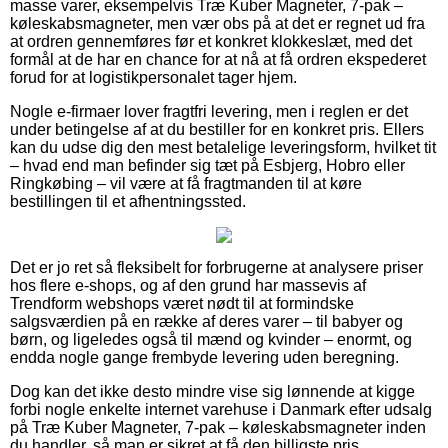
masse varer, eksempelvis Træ Kuber Magneter, 7-pak –
køleskabsmagneter, men vær obs på at det er regnet ud fra
at ordren gennemføres før et konkret klokkeslæt, med det
formål at de har en chance for at nå at få ordren ekspederet
forud for at logistikpersonalet tager hjem.
Nogle e-firmaer lover fragtfri levering, men i reglen er det
under betingelse af at du bestiller for en konkret pris. Ellers
kan du udse dig den mest betalelige leveringsform, hvilket tit
– hvad end man befinder sig tæt på Esbjerg, Hobro eller
Ringkøbing – vil være at få fragtmanden til at køre
bestillingen til et afhentningssted.
Det er jo ret så fleksibelt for forbrugerne at analysere priser
hos flere e-shops, og af den grund har massevis af
Trendform webshops været nødt til at formindske
salgsværdien på en række af deres varer – til babyer og
børn, og ligeledes også til mænd og kvinder – enormt, og
endda nogle gange frembyde levering uden beregning.
Dog kan det ikke desto mindre vise sig lønnende at kigge
forbi nogle enkelte internet varehuse i Danmark efter udsalg
på Træ Kuber Magneter, 7-pak – køleskabsmagneter inden
du handler, så man er sikret at få den billigste pris.