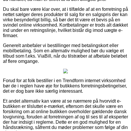
Du skal bare være klar over, at i tilfælde af at en forretning på
nettet sælger deres produkter til salg for en salgspris der kan
virke besynderligt billig, så bør det tit være et bevis på en
svindel online virksomhed. Kortbetalinger er trods alt dækket
ind under en retningslinje, hvilket bistår dig imod uægte e-
firmaer.
Generelt anbefaler vi bestillinger med betalingskort eller
mobilbetaling. Som en alternativ mulighed bør du vælge et
tilbud som f.eks. ViaBill, når du tilstræber at afbetale beløbet
af flere omgange.
Forud for at folk bestiller i en Trendform internet virksomhed
bør de i reglen have øje for butikkens forretningsbetingelser,
det er dog bare ikke særlig interessant.
Et andet alternativ kan være at se nærmere på hvorvidt e-
butikken er tilsluttet e-mærket, eftersom det skulle være en
forsikring om at online butikken overholder gældende dansk
lovgivning, foruden at forretningen af og til ses til af eksperter
der har indsigt i reglerne. Dette er en god mulighed for en
håndsrækning, såfremt du møder problemer som følge af din