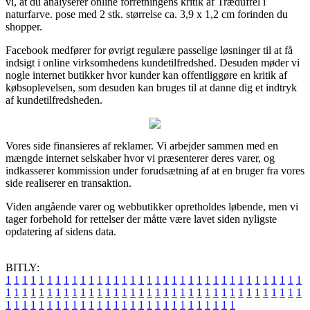
vi, at du analyserer online forretningens kritik af Træduffel i
naturfarve. pose med 2 stk. størrelse ca. 3,9 x 1,2 cm forinden du
shopper.
Facebook medfører for øvrigt regulære passelige løsninger til at få
indsigt i online virksomhedens kundetilfredshed. Desuden møder vi
nogle internet butikker hvor kunder kan offentliggøre en kritik af
købsoplevelsen, som desuden kan bruges til at danne dig et indtryk
af kundetilfredsheden.
Vores side finansieres af reklamer. Vi arbejder sammen med en
mængde internet selskaber hvor vi præsenterer deres varer, og
indkasserer kommission under forudsætning af at en bruger fra vores
side realiserer en transaktion.
Viden angående varer og webbutikker opretholdes løbende, men vi
tager forbehold for rettelser der måtte være lavet siden nyligste
opdatering af sidens data.
BITLY:
1
1
1
1
1
1
1
1
1
1
1
1
1
1
1
1
1
1
1
1
1
1
1
1
1
1
1
1
1
1
1
1
1
1
1
1
1
1
1
1
1
1
1
1
1
1
1
1
1
1
1
1
1
1
1
1
1
1
1
1
1
1
1
1
1
1
1
1
1
1
1
1
1
1
1
1
1
1
1
1
1
1
1
1
1
1
1
1
1
1
1
1
1
1
1
1
1
1
1
1