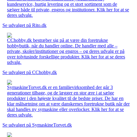
kundeservice, hurtig levering og et stort sortiment som de
sælger både til private, engros og institutioner. Klik her for at se
deres udvalg.
Se udvalget på Rito.dk
CChobby.dk bestræber sig på at være din foretrukne
hobbybutik, når du handler online. De handler med alle –
private, skoler/institutioner og engros – og deres udvalg er på
over tolvtusinde forskellige produkter. Klik her for at se deres
udvalg.
Se udvalget på CChobby.dk
SymaskineTorvet.dk er en familievirksomhed der går 3
generationer tilbage, og de lægger en stor ære i at sælge
produkter i den højeste kvalitet til de bedste priser. De har en
klar målsætning om at være danskernes foretrukne butik når der
skal handles ny symaskine eller overlocker. Klik her for at se
deres udvalg.
Se udvalget på SymaskineTorvet.dk