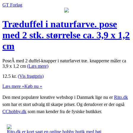
GT Forlag
Træduffel i naturfarve. pose
med 2 stk. størrelse ca. 3,9 x 1,2
cm
PoseÂ med 2 duffel-knapper i naturfarvet træ. knapperne måler ca
3,9 x 1,2 cm
(Læs mere)
12.5
kr.
(Vis fragtpris)
Læs mere »
Køb nu »
Den mest populære kreative webshop i Danmark lige nu er
Rito.dk
som har et stort udvalg til skarpe priser. Og derudover er der også
CChobby.dk
som man kender fra de fysiske butikker.
Rito.dk er kort sagt en online hobby butik med høj