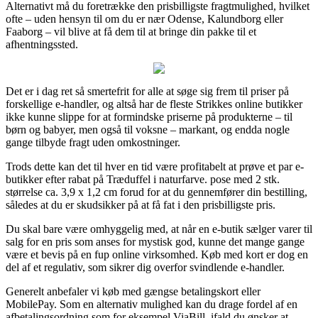
Alternativt må du foretrække den prisbilligste fragtmulighed, hvilket
ofte – uden hensyn til om du er nær Odense, Kalundborg eller
Faaborg – vil blive at få dem til at bringe din pakke til et
afhentningssted.
Det er i dag ret så smertefrit for alle at søge sig frem til priser på
forskellige e-handler, og altså har de fleste Strikkes online butikker
ikke kunne slippe for at formindske priserne på produkterne – til
børn og babyer, men også til voksne – markant, og endda nogle
gange tilbyde fragt uden omkostninger.
Trods dette kan det til hver en tid være profitabelt at prøve et par e-
butikker efter rabat på Træduffel i naturfarve. pose med 2 stk.
størrelse ca. 3,9 x 1,2 cm forud for at du gennemfører din bestilling,
således at du er skudsikker på at få fat i den prisbilligste pris.
Du skal bare være omhyggelig med, at når en e-butik sælger varer til
salg for en pris som anses for mystisk god, kunne det mange gange
være et bevis på en fup online virksomhed. Køb med kort er dog en
del af et regulativ, som sikrer dig overfor svindlende e-handler.
Generelt anbefaler vi køb med gængse betalingskort eller
MobilePay. Som en alternativ mulighed kan du drage fordel af en
afbetalingsordning som for eksempel ViaBill, ifald du ønsker at