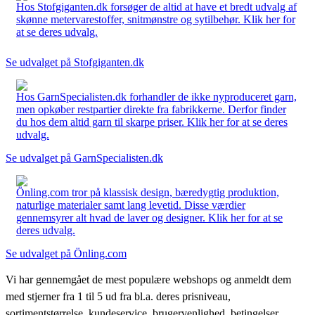
Hos Stofgiganten.dk forsøger de altid at have et bredt udvalg af
skønne metervarestoffer, snitmønstre og sytilbehør. Klik her for
at se deres udvalg.
Se udvalget på Stofgiganten.dk
Hos GarnSpecialisten.dk forhandler de ikke nyproduceret garn,
men opkøber restpartier direkte fra fabrikkerne. Derfor finder
du hos dem altid garn til skarpe priser. Klik her for at se deres
udvalg.
Se udvalget på GarnSpecialisten.dk
Önling.com tror på klassisk design, bæredygtig produktion,
naturlige materialer samt lang levetid. Disse værdier
gennemsyrer alt hvad de laver og designer. Klik her for at se
deres udvalg.
Se udvalget på Önling.com
Vi har gennemgået de mest populære webshops og anmeldt dem
med stjerner fra 1 til 5 ud fra bl.a. deres prisniveau,
sortimentstørrelse, kundeservice, brugervenlighed, betingelser,