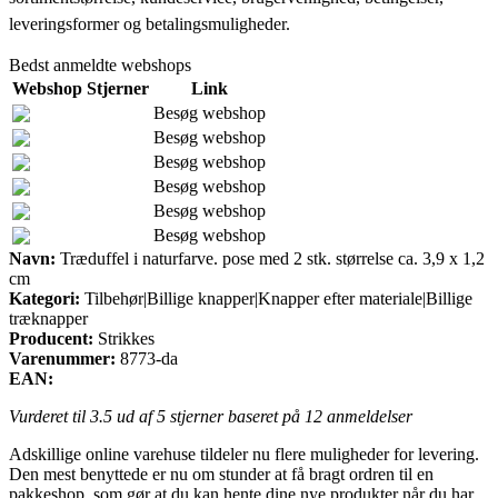
leveringsformer og betalingsmuligheder.
Bedst anmeldte webshops
Webshop
Stjerner
Link
Besøg webshop
Besøg webshop
Besøg webshop
Besøg webshop
Besøg webshop
Besøg webshop
Navn:
Træduffel i naturfarve. pose med 2 stk. størrelse ca. 3,9 x 1,2
cm
Kategori:
Tilbehør|Billige knapper|Knapper efter materiale|Billige
træknapper
Producent:
Strikkes
Varenummer:
8773-da
EAN:
Vurderet til
3.5
ud af 5 stjerner baseret på
12
anmeldelser
Adskillige online varehuse tildeler nu flere muligheder for levering.
Den mest benyttede er nu om stunder at få bragt ordren til en
pakkeshop, som gør at du kan hente dine nye produkter når du har