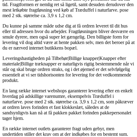
tid. Fragtformen er nemlig ret så ligetil, samt desuden derudover den
mest letkøbte fragtløsning ved køb af Træduffel i naturfarve. pose
med 2 stk. størrelse ca. 3,9 x 1,2 cm.
Du kunne på samme måde udse dig at få ordren leveret til dit hus
eller til adressen hvor du arbejder. Fragtløsningen bliver desværre en
smule dyrere, men også super let gængelig. Den billigste form for
levering vil dog altid være at hente pakken selv, men det beroer på at
du er nærved internet butikkens bopæl.
Leveringshastigheden på Tilbehør|Billige knapper|Knapper efter
materiale|Billige træknapper er naturligvis rigtig bestemmende når vi
står og skal bruge ordren straks, og i det øjemed er det selvfølgelig
essentielt at vi ser tidshorisonten for levering for det vedkommende
produkt.
En lang række internet webshops garanterer levering efter en enkelt
hverdag på adskillige varenumre, eksempelvis Træduffel i
naturfarve. pose med 2 stk. størrelse ca. 3,9 x 1,2 cm, som påkræver
at ordren laves forinden et fast klokkeslæt, således at de
sandsynligvis kan nå at få pakken pakket forinden pakkepersonalet
tager hjem.
En række internet outlets garanterer fragt uden gebyr, men
undertiden stiller det krav om at der indkøbes for en bestemt sum.