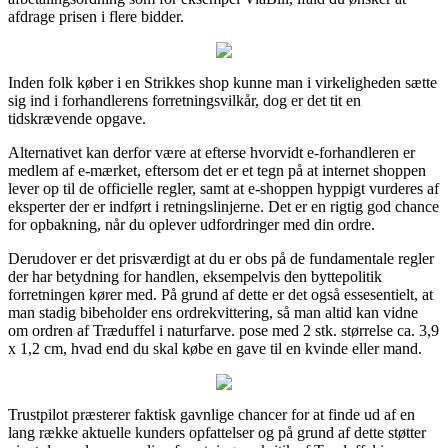
afdrage prisen i flere bidder.
Inden folk køber i en Strikkes shop kunne man i virkeligheden sætte
sig ind i forhandlerens forretningsvilkår, dog er det tit en
tidskrævende opgave.
Alternativet kan derfor være at efterse hvorvidt e-forhandleren er
medlem af e-mærket, eftersom det er et tegn på at internet shoppen
lever op til de officielle regler, samt at e-shoppen hyppigt vurderes af
eksperter der er indført i retningslinjerne. Det er en rigtig god chance
for opbakning, når du oplever udfordringer med din ordre.
Derudover er det prisværdigt at du er obs på de fundamentale regler
der har betydning for handlen, eksempelvis den byttepolitik
forretningen kører med. På grund af dette er det også essesentielt, at
man stadig bibeholder ens ordrekvittering, så man altid kan vidne
om ordren af Træduffel i naturfarve. pose med 2 stk. størrelse ca. 3,9
x 1,2 cm, hvad end du skal købe en gave til en kvinde eller mand.
Trustpilot præsterer faktisk gavnlige chancer for at finde ud af en
lang række aktuelle kunders opfattelser og på grund af dette støtter