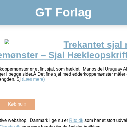
GT Forlag
Trekantet sjal
mønster – Sjal Hækleopskrif
koppemønster er et fint sjal, som hæklet i Manos del Uruguay Al
ger i begge sider.Â Det fine sjal med edderkoppemønster måler
længden. Sj
(Læs mere)
Køb nu »
ive webshop i Danmark lige nu er
Rito.dk
som har et stort udval