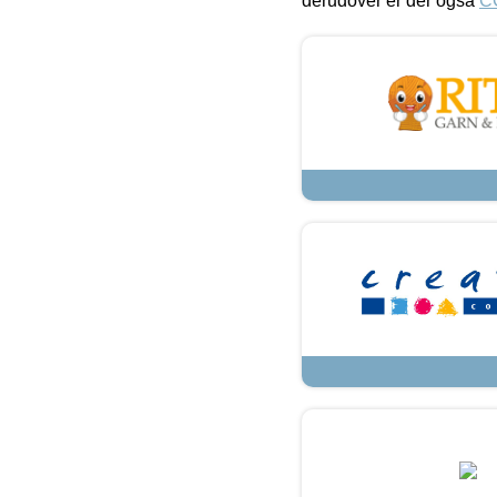
derudover er der også
C