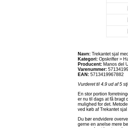
Navn:
Trekantet sjal me
Kategori:
Opskrifter > Hæ
Producent:
Manos del 
Varenummer:
5713419
EAN:
5713419967882
Vurderet til
4.9
ud af 5 st
En stor portion forretnin
er nu til dags at få brag
mulighed for det. Metode
ved køb af Trekantet sj
Du bør endvidere overveje
gerne en anelse mere bek