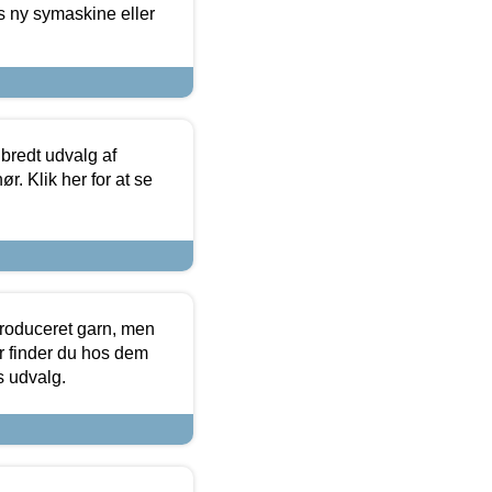
s ny symaskine eller
 bredt udvalg af
r. Klik her for at se
produceret garn, men
or finder du hos dem
es udvalg.