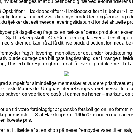
, hvilket betinges af at du befinder dig nærved e-forhandlerens 
pskrifter > Hækleopskrifter > Hækleopskrifter til tilbehør > Hæ
g vigtig forudsat du behøver dine nye produkter omgående, og i d
du tjekker det estimerede leveringstidspunkt for det aktuelle pr
byder på dag-til-dag fragt på en række af deres produkter, eksem
 Sjal Hækleopskrift 140x70cm, der dog kræver at bestillingen 
e med sikkerhed kan nå at få dit nye produkt betjent før medarbejd
rembyder fragtfri levering, men oftest er det under forudsætning 
ativ burde du tage den billigste fragtløsning, der i mange tilfæld
g, Thisted eller Bjerringbro – er at få leveret produkterne til et 
grad simpelt for almindelige mennesker at vurdere prisniveauet p
de fleste Manos del Uruguay internet shops været presset til at
n og babyer, og yderligere også til damer og herrer – markant, o
.
er en tid være fordelagtigt at granske forskellige online forretni
rkoppemønster – Sjal Hækleopskrift 140x70cm inden du placerer
en laveste pris.
, at i tilfælde af at en shop på nettet frembyder varer til en sal