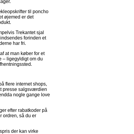
lager.
kleopskrifter til poncho
et øjemed er det
odukt.
pelvis Trekantet sjal
indsendes forinden et
erne har fri.
af at man køber for et
e – ligegyldigt om du
afhentningssted.
å flere internet shops,
 at presse salgsværdien
g endda nogle gange love
nger efter rabatkoder på
 ordren, så du er
gspris der kan virke