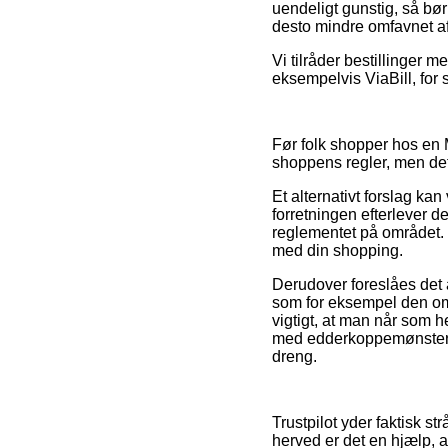
uendeligt gunstig, så bør
desto mindre omfavnet af
Vi tilråder bestillinger 
eksempelvis ViaBill, for 
Før folk shopper hos en
shoppens regler, men de
Et alternativt forslag ka
forretningen efterlever de
reglementet på området. D
med din shopping.
Derudover foreslåes det 
som for eksempel den omby
vigtigt, at man når som h
med edderkoppemønster –
dreng.
Trustpilot yder faktisk s
herved er det en hjælp, 