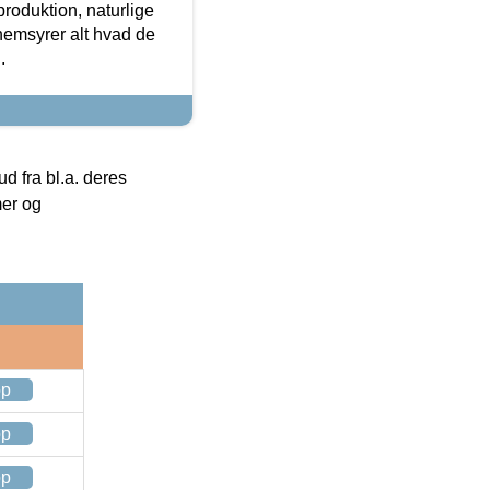
roduktion, naturlige
nemsyrer alt hvad de
.
 fra bl.a. deres
mer og
op
op
op