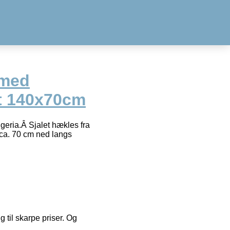
 med
t 140x70cm
geria.Â Sjalet hækles fra
 ca. 70 cm ned langs
g til skarpe priser. Og