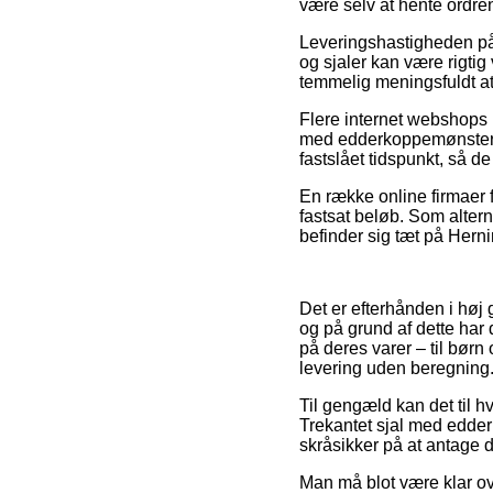
være selv at hente ordren
Leveringshastigheden på O
og sjaler kan være rigti
temmelig meningsfuldt at 
Flere internet webshops 
med edderkoppemønster –
fastslået tidspunkt, så d
En række online firmaer f
fastsat beløb. Som altern
befinder sig tæt på Hernin
Det er efterhånden i høj 
og på grund af dette har 
på deres varer – til bør
levering uden beregning
Til gengæld kan det til hv
Trekantet sjal med edde
skråsikker på at antage d
Man må blot være klar over