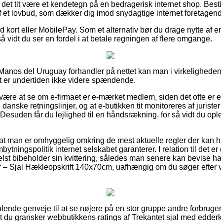
 det tit være et kendetegn på en bedragerisk internet shop. Besti
 et lovbud, som dækker dig imod snydagtige internet foretagend
med kort eller MobilePay. Som et alternativ bør du drage nytte af 
så vidt du ser en fordel i at betale regningen af flere omgange.
 Manos del Uruguay forhandler på nettet kan man i virkelighed
t er undertiden ikke videre spændende.
n være at se om e-firmaet er e-mærket medlem, siden det ofte er e
 danske retningslinjer, og at e-butikken tit monitoreres af juriste
esuden får du lejlighed til en håndsrækning, for så vidt du ople
at man er omhyggelig omkring de mest aktuelle regler der kan h
tningspolitik internet selskabet garanterer. I relation til det
elst bibeholder sin kvittering, således man senere kan bevise ha
 Sjal Hækleopskrift 140x70cm, uafhængig om du søger efter vare
trålende genveje til at se nøjere på en stor gruppe andre forbrug
at du gransker webbutikkens ratings af Trekantet sjal med edde