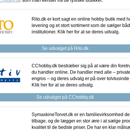
Chobby.dk
som man kender fra de fysiske butikker.
Rito.dk er kort sagt en online hobby butik med h
levering og et stort sortiment som de sælger både
institutioner. Klik her for at se deres udvalg.
Se udvalget på Rito.dk
CChobby.dk bestræber sig på at være din foretr
du handler online. De handler med alle – private,
engros – og deres udvalg er på over tolvtusinde 
Klik her for at se deres udvalg.
Se udvalget på CChobby.dk
SymaskineTorvet.dk er en familievirksomhed der
tilbage, og de lægger en stor ære i at sælge pro
kvalitet til de bedste priser. De har en klar mål