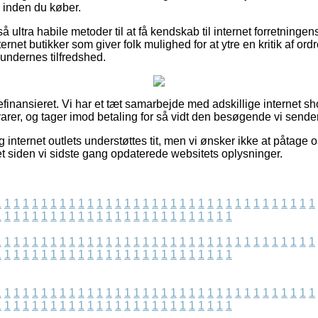
inden du køber.
å ultra habile metoder til at få kendskab til internet forretninge
rnet butikker som giver folk mulighed for at ytre en kritik af or
 kundernes tilfredshed.
finansieret. Vi har et tæt samarbejde med adskillige internet sh
arer, og tager imod betaling for så vidt den besøgende vi sender
internet outlets understøttes tit, men vi ønsker ikke at påtage o
et siden vi sidste gang opdaterede websitets oplysninger.
1
1
1
1
1
1
1
1
1
1
1
1
1
1
1
1
1
1
1
1
1
1
1
1
1
1
1
1
1
1
1
1
1
1
1
1
1
1
1
1
1
1
1
1
1
1
1
1
1
1
1
1
1
1
1
1
1
1
1
1
1
1
1
1
1
1
1
1
1
1
1
1
1
1
1
1
1
1
1
1
1
1
1
1
1
1
1
1
1
1
1
1
1
1
1
1
1
1
1
1
1
1
1
1
1
1
1
1
1
1
1
1
1
1
1
1
1
1
1
1
1
1
1
1
1
1
1
1
1
1
1
1
1
1
1
1
1
1
1
1
1
1
1
1
1
1
1
1
1
1
1
1
1
1
1
1
1
1
1
1
1
1
1
1
1
1
1
1
1
1
1
1
1
1
1
1
1
1
1
1
1
1
1