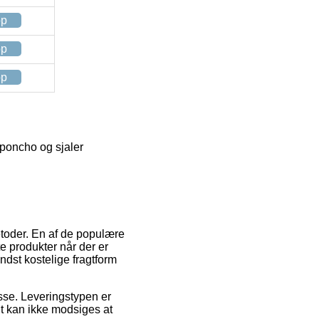
op
op
op
l poncho og sjaler
metoder. En af de populære
e produkter når der er
ndst kostelige fragtform
esse. Leveringstypen er
gt kan ikke modsiges at