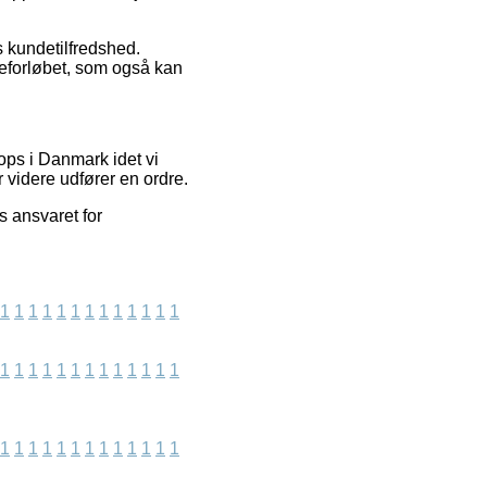
ns kundetilfredshed.
dreforløbet, som også kan
ops i Danmark idet vi
 videre udfører en ordre.
s ansvaret for
1
1
1
1
1
1
1
1
1
1
1
1
1
1
1
1
1
1
1
1
1
1
1
1
1
1
1
1
1
1
1
1
1
1
1
1
1
1
1