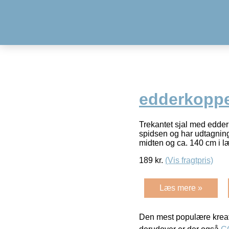
edderkoppe
Trekantet sjal med edder
spidsen og har udtagnin
midten og ca. 140 cm i 
189
kr.
(Vis fragtpris)
Læs mere »
Den mest populære kreat