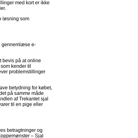
llinger med kort er ikke
er.
en løsning som
en gennemlæse e-
t bevis på at online
r som kender til
ver problemstillinger
ave betydning for købet,
 er det på samme måde
ndlen af Trekantet sjal
r til en pige eller
eres betragtninger og
rkoppemønster – Sjal