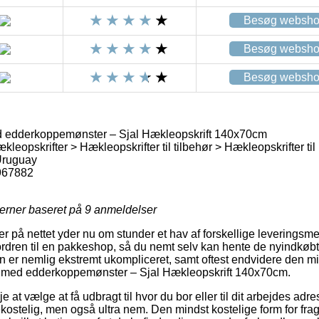
Besøg websh
Besøg websh
Besøg websh
d edderkoppemønster – Sjal Hækleopskrift 140x70cm
kleopskrifter > Hækleopskrifter til tilbehør > Hækleopskrifter ti
Uruguay
967882
jerner baseret på
9
anmeldelser
ger på nettet yder nu om stunder et hav af forskellige leverings
t ordren til en pakkeshop, så du nemt selv kan hente de nyindkøbt
n er nemlig ekstremt ukompliceret, samt oftest endvidere den mi
al med edderkoppemønster – Sjal Hækleopskrift 140x70cm.
 at vælge at få udbragt til hvor du bor eller til dit arbejdes adr
ostelig, men også ultra nem. Den mindst kostelige form for fra