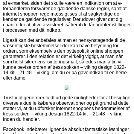
af e-mærket, siden det skulle være en indikation om at e-
forhandleren forsvarer de gældende danske regler, samt at
internet shoppen regelmæssigt ses til af sagkyndige der
kender de gældende regulativer. Derudover giver det dig
chance for at blive assisteret, såfremt du får problemstillinger
i processen med dit indkøb.
Ligeså kan det anbefales at man er hensynstagende til de
væsentligste bestemmelser der kan have betydning for
ordren, som eksempelvis den byttepolitik online shoppen
garanterer. I den relation er det virkelig vigtigt, at man når
som helst sikrer ens kvitteringsmail, således man altid vil
kunne bevise ordren af tress sokken – viking design 1822-
14 kit – 21-48 – viking, om du er på gaveindkøb til en herre
eller dame.
Trustpilot genererer fuldt ud gode muligheder for at besigtige
diverse aktuelle køberes observationer og på grund af dette
støtter vi, at du udforsker internet shoppens bedømmelser af
tress sokken – viking design 1822-14 kit – 21-48 – viking
inden du handler.
Facebook indebærer lignende absolut fantastiske løsninger