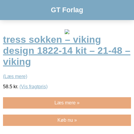
GT Forlag
tress sokken – viking
design 1822-14 kit – 21-48 –
viking
(Læs mere)
58.5
kr.
(Vis fragtpris)
Læs mere »
Køb nu »