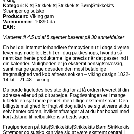
viking
Kategori:
Kits|Strikkekits|Strikkekits Børn|Strikkekits
Strømper og sutsko
Producent:
Viking garn
Varenummer:
10890-da
EAN:
Vurderet til
4.5
ud af 5 stjerner baseret på
30
anmeldelser
En hel del internet forhandlere frembyder nu til dags diverse
leveringsmodeller. Et hit er i dag pakkeshops, hvor du så
nemt kan hente produkterne lige præcis når det passer ind i
din kalender. Muligheden er jo ekstremt hensigtsmæssig,
samt mange gange desuden den mest betalelige
fragtmulighed ved køb af tress sokken – viking design 1822-
14 kit – 21-48 – viking.
Du burde ligeledes beslutte dig for at få ordren leveret til din
adresse eller ud på dit arbejde. Fragtløsningen er i mange
tilfælde en sjat mere pebret, men tillige ekstremt smart. Den
billigste mulighed for fragt vil dog altid vise sig at være at du
selv henter ordren, hvilket afhænger af at du har bopæl med
kort afstand til netbutikkens arbejdslager.
Fragtperioden på Kits|Strikkekits|Strikkekits Børn|Strikkekits
Strømper og sutsko kan vise sig at være ekstremt central i