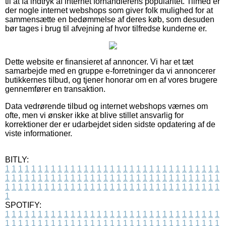
til at få indtryk af internet forhandlerens popularitet. Tilmed er
der nogle internet webshops som giver folk mulighed for at
sammensætte en bedømmelse af deres køb, som desuden
bør tages i brug til afvejning af hvor tilfredse kunderne er.
Dette website er finansieret af annoncer. Vi har et tæt
samarbejde med en gruppe e-forretninger da vi annoncerer
butikkernes tilbud, og tjener honorar om en af vores brugere
gennemfører en transaktion.
Data vedrørende tilbud og internet webshops værnes om
ofte, men vi ønsker ikke at blive stillet ansvarlig for
korrektioner der er udarbejdet siden sidste opdatering af de
viste informationer.
BITLY:
1
1
1
1
1
1
1
1
1
1
1
1
1
1
1
1
1
1
1
1
1
1
1
1
1
1
1
1
1
1
1
1
1
1
1
1
1
1
1
1
1
1
1
1
1
1
1
1
1
1
1
1
1
1
1
1
1
1
1
1
1
1
1
1
1
1
1
1
1
1
1
1
1
1
1
1
1
1
1
1
1
1
1
1
1
1
1
1
1
1
1
1
1
1
1
1
1
1
1
1
SPOTIFY:
1
1
1
1
1
1
1
1
1
1
1
1
1
1
1
1
1
1
1
1
1
1
1
1
1
1
1
1
1
1
1
1
1
1
1
1
1
1
1
1
1
1
1
1
1
1
1
1
1
1
1
1
1
1
1
1
1
1
1
1
1
1
1
1
1
1