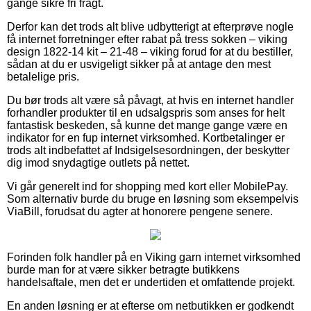
gange sikre fri fragt.
Derfor kan det trods alt blive udbytterigt at efterprøve nogle
få internet forretninger efter rabat på tress sokken – viking
design 1822-14 kit – 21-48 – viking forud for at du bestiller,
sådan at du er usvigeligt sikker på at antage den mest
betalelige pris.
Du bør trods alt være så påvagt, at hvis en internet handler
forhandler produkter til en udsalgspris som anses for helt
fantastisk beskeden, så kunne det mange gange være en
indikator for en fup internet virksomhed. Kortbetalinger er
trods alt indbefattet af Indsigelsesordningen, der beskytter
dig imod snydagtige outlets på nettet.
Vi går generelt ind for shopping med kort eller MobilePay.
Som alternativ burde du bruge en løsning som eksempelvis
ViaBill, forudsat du agter at honorere pengene senere.
Forinden folk handler på en Viking garn internet virksomhed
burde man for at være sikker betragte butikkens
handelsaftale, men det er undertiden et omfattende projekt.
En anden løsning er at efterse om netbutikken er godkendt