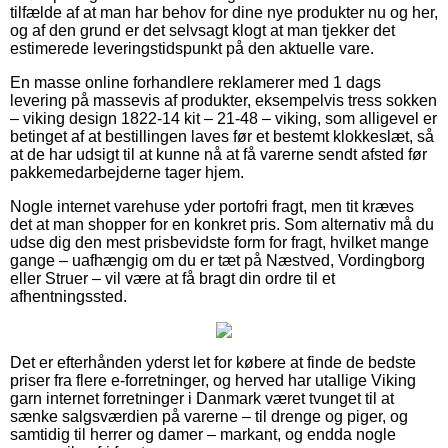
tilfælde af at man har behov for dine nye produkter nu og her,
og af den grund er det selvsagt klogt at man tjekker det
estimerede leveringstidspunkt på den aktuelle vare.
En masse online forhandlere reklamerer med 1 dags
levering på massevis af produkter, eksempelvis tress sokken
– viking design 1822-14 kit – 21-48 – viking, som alligevel er
betinget af at bestillingen laves før et bestemt klokkeslæt, så
at de har udsigt til at kunne nå at få varerne sendt afsted før
pakkemedarbejderne tager hjem.
Nogle internet varehuse yder portofri fragt, men tit kræves
det at man shopper for en konkret pris. Som alternativ må du
udse dig den mest prisbevidste form for fragt, hvilket mange
gange – uafhængig om du er tæt på Næstved, Vordingborg
eller Struer – vil være at få bragt din ordre til et
afhentningssted.
Det er efterhånden yderst let for købere at finde de bedste
priser fra flere e-forretninger, og herved har utallige Viking
garn internet forretninger i Danmark været tvunget til at
sænke salgsværdien på varerne – til drenge og piger, og
samtidig til herrer og damer – markant, og endda nogle