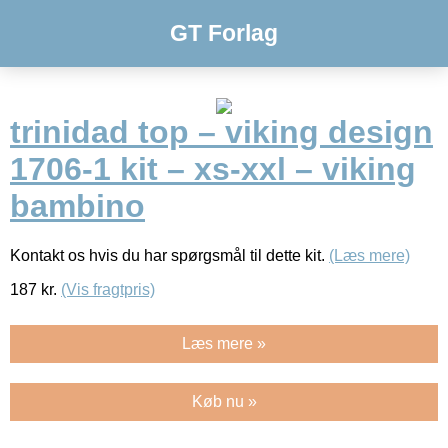
GT Forlag
trinidad top – viking design
1706-1 kit – xs-xxl – viking
bambino
Kontakt os hvis du har spørgsmål til dette kit.
(Læs mere)
187
kr.
(Vis fragtpris)
Læs mere »
Køb nu »