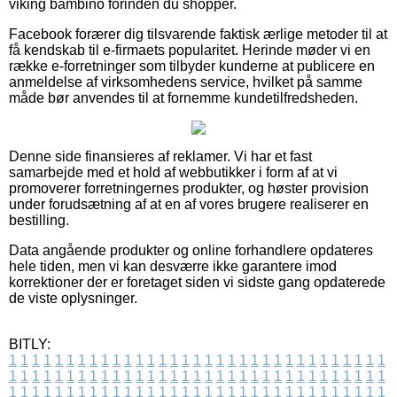
viking bambino forinden du shopper.
Facebook forærer dig tilsvarende faktisk ærlige metoder til at
få kendskab til e-firmaets popularitet. Herinde møder vi en
række e-forretninger som tilbyder kunderne at publicere en
anmeldelse af virksomhedens service, hvilket på samme
måde bør anvendes til at fornemme kundetilfredsheden.
Denne side finansieres af reklamer. Vi har et fast
samarbejde med et hold af webbutikker i form af at vi
promoverer forretningernes produkter, og høster provision
under forudsætning af at en af vores brugere realiserer en
bestilling.
Data angående produkter og online forhandlere opdateres
hele tiden, men vi kan desværre ikke garantere imod
korrektioner der er foretaget siden vi sidste gang opdaterede
de viste oplysninger.
BITLY:
1
1
1
1
1
1
1
1
1
1
1
1
1
1
1
1
1
1
1
1
1
1
1
1
1
1
1
1
1
1
1
1
1
1
1
1
1
1
1
1
1
1
1
1
1
1
1
1
1
1
1
1
1
1
1
1
1
1
1
1
1
1
1
1
1
1
1
1
1
1
1
1
1
1
1
1
1
1
1
1
1
1
1
1
1
1
1
1
1
1
1
1
1
1
1
1
1
1
1