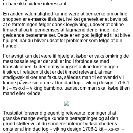
er bare ikke videre interessant.
En anden valgmulighed kunne være at bemærke om online
shoppen er e-mærke tilsluttet, hvilket generelt er et bevis på
at e-forretningen følger dansk lovgivning, udover at online
firmaet af og til gennemses af fagmænd der er inde i de
gældende bestemmelser. Dette er en god lejlighed til at blive
hjulpet, når du bliver udsat for problemer som følge af din
handel.
For øvrigt kan det være til hjælp at køber er vaks omkring de
mest basale regler der spiller ind i forbindelse med
transaktionen, fx den ombytningsret online forretningen
tilsikrer. I relation til det er det tilmed relevant, at man
stadigvæk sikrer ens faktura, således man til enhver tid vil
kunne påvise sin ordre af trinidad top – viking design 1706-1
kit – xs-xxl – viking bambino, uanset om man skal købe til en
mand eller kvinde.
Trustpilot forærer dig egentlig relevante løsninger til at
granske mange øvrige kunders betragtninger og af den
grund støtter vi, at du sonderer internet virksomhedens
omtaler af trinidad top – viking design 1706-1 kit – xs-xxl –