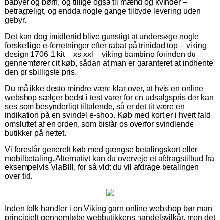
babyer og børn, og tillige også til mænd og kvinder –
betragteligt, og endda nogle gange tilbyde levering uden
gebyr.
Det kan dog imidlertid blive gunstigt at undersøge nogle
forskellige e-forretninger efter rabat på trinidad top – viking
design 1706-1 kit – xs-xxl – viking bambino forinden du
gennemfører dit køb, sådan at man er garanteret at indhente
den prisbilligste pris.
Du må ikke desto mindre være klar over, at hvis en online
webshop sælger bedst i test varer for en udsalgspris der kan
ses som besynderligt tiltalende, så er det tit være en
indikation på en svindel e-shop. Køb med kort er i hvert fald
omsluttet af en orden, som bistår os overfor svindlende
butikker på nettet.
Vi foreslår generelt køb med gængse betalingskort eller
mobilbetaling. Alternativt kan du overveje et afdragstilbud fra
eksempelvis ViaBill, for så vidt du vil afdrage betalingen
over tid.
Inden folk handler i en Viking garn online webshop bør man
principielt gennemløbe webbutikkens handelsvilkår, men det