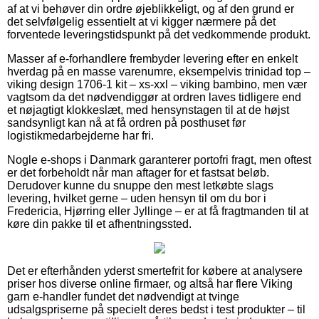
af at vi behøver din ordre øjeblikkeligt, og af den grund er
det selvfølgelig essentielt at vi kigger nærmere på det
forventede leveringstidspunkt på det vedkommende produkt.
Masser af e-forhandlere frembyder levering efter en enkelt
hverdag på en masse varenumre, eksempelvis trinidad top –
viking design 1706-1 kit – xs-xxl – viking bambino, men vær
vagtsom da det nødvendiggør at ordren laves tidligere end
et nøjagtigt klokkeslæt, med hensynstagen til at de højst
sandsynligt kan nå at få ordren på posthuset før
logistikmedarbejderne har fri.
Nogle e-shops i Danmark garanterer portofri fragt, men oftest
er det forbeholdt når man aftager for et fastsat beløb.
Derudover kunne du snuppe den mest letkøbte slags
levering, hvilket gerne – uden hensyn til om du bor i
Fredericia, Hjørring eller Jyllinge – er at få fragtmanden til at
køre din pakke til et afhentningssted.
Det er efterhånden yderst smertefrit for købere at analysere
priser hos diverse online firmaer, og altså har flere Viking
garn e-handler fundet det nødvendigt at tvinge
udsalgspriserne på specielt deres bedst i test produkter – til