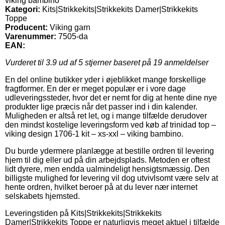
viking bambino
Kategori:
Kits|Strikkekits|Strikkekits Damer|Strikkekits
Toppe
Producent:
Viking garn
Varenummer:
7505-da
EAN:
Vurderet til
3.9
ud af 5 stjerner baseret på
19
anmeldelser
En del online butikker yder i øjeblikket mange forskellige
fragtformer. En der er meget populær er i vore dage
udleveringssteder, hvor det er nemt for dig at hente dine nye
produkter lige præcis når det passer ind i din kalender.
Muligheden er altså ret let, og i mange tilfælde derudover
den mindst kostelige leveringsform ved køb af trinidad top –
viking design 1706-1 kit – xs-xxl – viking bambino.
Du burde ydermere planlægge at bestille ordren til levering
hjem til dig eller ud på din arbejdsplads. Metoden er oftest
lidt dyrere, men endda ualmindeligt hensigtsmæssig. Den
billigste mulighed for levering vil dog utvivlsomt være selv at
hente ordren, hvilket beroer på at du lever nær internet
selskabets hjemsted.
Leveringstiden på Kits|Strikkekits|Strikkekits
Damer|Strikkekits Toppe er naturligvis meget aktuel i tilfælde