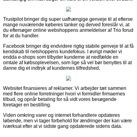
Trustpilot bringer dig super uafhængige genveje til at efterse
mange nuværende køberes tanker og derved foreslår vi, at
du eftersøger online webshoppens anmeldelser af Trio forud
for at du handler.
Facebook bringer dig endvidere rigtig stabile genveje til at få
kendskab til netshoppens kundefokus. I øvrigt møder vi
endda e-shops som tilbyder kunderne at nedfælde en
omtale af købsoplevelsen, som lige så vel bør benyttes til at
danne dig et indtryk af kundernes tilfredshed.
Websitet finansieres af reklamer. Vi arbejder tæt sammen
med flere online forretninger hvori vi formidler firmaernes
tilbud, og opnår betaling for så vidt vores besøgende
foretager en bestilling.
Viden omkring varer og internet forhandlere opdateres
løbende, men vi tager forbehold for ændringer der kan være
iværksat efter at vi sidste gang opdaterede sidens data.