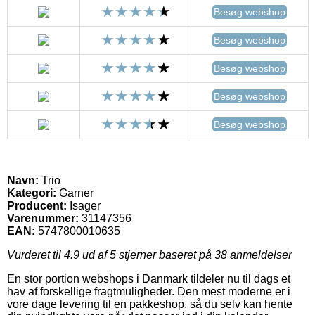
Besøg webshop
Besøg webshop
Besøg webshop
Besøg webshop
Besøg webshop
Navn:
Trio
Kategori:
Garner
Producent:
Isager
Varenummer:
31147356
EAN:
5747800010635
Vurderet til
4.9
ud af 5 stjerner baseret på
38
anmeldelser
En stor portion webshops i Danmark tildeler nu til dags et
hav af forskellige fragtmuligheder. Den mest moderne er i
vore dage levering til en pakkeshop, så du selv kan hente