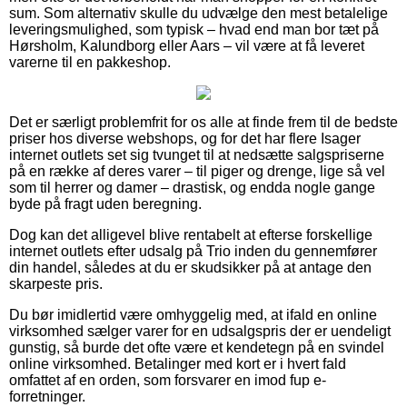
sum. Som alternativ skulle du udvælge den mest betalelige
leveringsmulighed, som typisk – hvad end man bor tæt på
Hørsholm, Kalundborg eller Aars – vil være at få leveret
varerne til en pakkeshop.
Det er særligt problemfrit for os alle at finde frem til de bedste
priser hos diverse webshops, og for det har flere Isager
internet outlets set sig tvunget til at nedsætte salgspriserne
på en række af deres varer – til piger og drenge, lige så vel
som til herrer og damer – drastisk, og endda nogle gange
byde på fragt uden beregning.
Dog kan det alligevel blive rentabelt at efterse forskellige
internet outlets efter udsalg på Trio inden du gennemfører
din handel, således at du er skudsikker på at antage den
skarpeste pris.
Du bør imidlertid være omhyggelig med, at ifald en online
virksomhed sælger varer for en udsalgspris der er uendeligt
gunstig, så burde det ofte være et kendetegn på en svindel
online virksomhed. Betalinger med kort er i hvert fald
omfattet af en orden, som forsvarer en imod fup e-
forretninger.