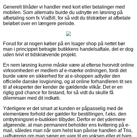
Generelt tilråder vi handler med kort eller betalinger med
mobilen. Som alternativ burde du udnytte en løsning på
afbetaling som fx ViaBill, for så vidt du tilstræber at afbetale
beløbet over en længere periode.
Forud for at nogen køber på en Isager shop på nettet bør
man i princippet betragte butikkens handelsaftale, det er dog
uden tvivl et tidskrævende projekt.
En nem løsning kunne måske være at efterse hvorvidt online
virksomheden er medlem af e-mærke ordningen, fordi det
burde være en sikkerhed for at e-shoppen adlyder den
officielle danske lovgivning, og at online forhandleren tit ses
til af eksperter der kender de gældende vilkår. Det er en
rigtig god chance for bistand, for så vidt du skulle få
dilemmaer med dit indkøb.
Yderligere er det smart at kunden er påpasselig med de
elementære forhold der gælder for bestillingen, f.eks. den
ombytningsret e-butikken tilbyder. Derfor er det ydermere
afgørende, at man permanent beholder ens kvittering på e-
mail, således man når som helst kan påvise handlen af Trio,
uafhængig om man søger en vare til en voksen eller et barn.