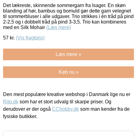
Det lækreste, skinnende sommergarn fra Isager. En skøn
blanding af hør, bambus og bomuld gør dette garn velegnet
til sommerbluser i alle udgaver. Trio strikkes i én tråd på pind
2-2,5 og i dobbelt tråd på pind 3-3,5. Trio kan kombineres
med en Silk Mohair
(Læs mere)
57
kr.
(Vis fragtpris)
Læs mere »
Køb nu »
Den mest populære kreative webshop i Danmark lige nu er
Rito.dk
som har et stort udvalg til skarpe priser. Og
derudover er der også
CChobby.dk
som man kender fra de
fysiske butikker.