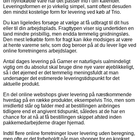
din nyindkøbte vare når det passer ind i din kalender.
Leveringsformen er jo virkelig simpel, samt oftest desuden
den mindst kostelige form for levering ved køb af Trio.
Du kan ligeledes forsøge at vælge at få udbragt til dit hus
eller til din arbejdsplads. Fragttypen viser sig undertiden en
tand mindre prisbillig, men endda temmelig gnidningsløs.
Den mest letkøbte form for fragt kan ikke modsiges at være
at hente varerne selv, som dog beroer på at du lever lige ved
online forretningens arbejdslager.
Antal dages levering på Garner er naturligvis ualmindeligt
vigtig om du absolut skal bruge dine nye varer øjeblikkeligt,
så i det øjemed er det temmelig meningsfuldt at man
undersøger det estimerede leveringstidspunkt for det
aktuelle produkt.
En del online webshops giver levering på næstkommende
hverdag på en række produkter, eksempelvis Trio, men som
imidlertid står og falder med at bestillingen anbringes
tidligere end et angivent tidspunkt, således at de har en
chance for at nå at få bestillingen skippet afsted inden
pakkemedarbejderne drager hjemad.
Indtil flere online forretninger lover levering uden beregning,
men ofte er det forbeholdt når man shopper for en konkret