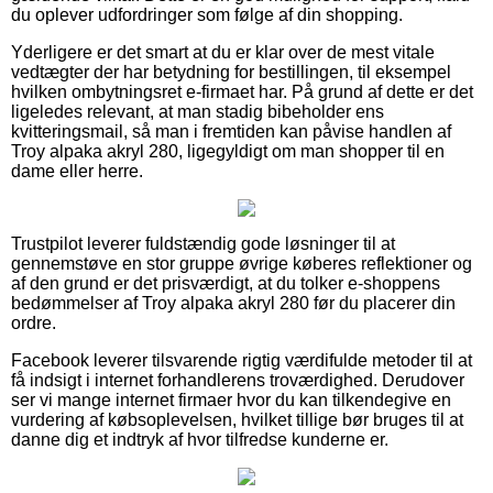
du oplever udfordringer som følge af din shopping.
Yderligere er det smart at du er klar over de mest vitale
vedtægter der har betydning for bestillingen, til eksempel
hvilken ombytningsret e-firmaet har. På grund af dette er det
ligeledes relevant, at man stadig bibeholder ens
kvitteringsmail, så man i fremtiden kan påvise handlen af
Troy alpaka akryl 280, ligegyldigt om man shopper til en
dame eller herre.
Trustpilot leverer fuldstændig gode løsninger til at
gennemstøve en stor gruppe øvrige køberes reflektioner og
af den grund er det prisværdigt, at du tolker e-shoppens
bedømmelser af Troy alpaka akryl 280 før du placerer din
ordre.
Facebook leverer tilsvarende rigtig værdifulde metoder til at
få indsigt i internet forhandlerens troværdighed. Derudover
ser vi mange internet firmaer hvor du kan tilkendegive en
vurdering af købsoplevelsen, hvilket tillige bør bruges til at
danne dig et indtryk af hvor tilfredse kunderne er.