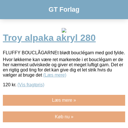
GT Forlag
Troy alpaka akryl 280
FLUFFY BOUCLÃGARNEt blødt bouclégarn med god fylde.
Hvor løkkerne kan være ret markerede i et bouclégarn er de
her nærmest udviskede og giver et meget luftigt garn. Det er
en rigtig god ting for det kan give dig et let strik hvis du
vælger at bruge det
(Læs mere)
120
kr.
(Vis fragtpris)
Læs mere »
Køb nu »