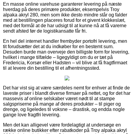
En masse online varehuse garanterer levering på næste
hverdag på deres primære produkter, eksempelvis Troy
alpaka akryl 280, men som ikke desto mindre står og falder
med at bestillingen placeres forud for et givent klokkeslæt,
med det formål at de har udsigt til at kunne nå at få varerne
sendt afsted før de logistikansatte får fri.
En hel del internet handler frembyder portofri levering, men
tit forudsætter det at du indkøber for en bestemt sum.
Desuden burde man overveje den billigste form for levering,
hvilket i mange tilfælde – ligegyldigt om du er tæt på
Fredericia, Korsør eller Hadsten – vil blive at få fragtfirmaet
til at levere din bestilling til et afhentningssted.
Det har vist sig at være særdeles nemt for enhver at finde de
laveste priser i blandt diverse firmaer på nettet, og for det har
massevis af online selskaber været nødt til at stampe
salgspriserne på mange af deres produkter – til piger og
drenge, og ligeledes til voksne – drastisk, og endda nogle
gange love fragtfri levering.
Men det kan alligevel være fordelagtigt at undersøge en
række online butikker efter rabatkoder på Troy alpaka akryl