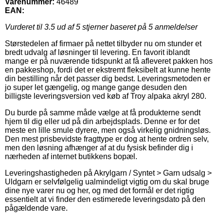
Varenummer:
46489
EAN:
Vurderet til
3.5
ud af 5 stjerner baseret på
5
anmeldelser
Størstedelen af firmaer på nettet tilbyder nu om stunder et
bredt udvalg af løsninger til levering. En favorit iblandt
mange er på nuværende tidspunkt at få afleveret pakken hos
en pakkeshop, fordi det er ekstremt fleksibelt at kunne hente
din bestilling når det passer dig bedst. Leveringsmetoden er
jo super let gængelig, og mange gange desuden den
billigste leveringsversion ved køb af Troy alpaka akryl 280.
Du burde på samme måde vælge at få produkterne sendt
hjem til dig eller ud på din arbejdsplads. Denne er for det
meste en lille smule dyrere, men også virkelig gnidningsløs.
Den mest prisbevidste fragttype er dog at hente ordren selv,
men den løsning afhænger af at du fysisk befinder dig i
nærheden af internet butikkens bopæl.
Leveringshastigheden på Akrylgarn / Syntet > Garn udsalg >
Uldgarn er selvfølgelig ualmindeligt vigtig om du skal bruge
dine nye varer nu og her, og med det formål er det rigtig
essentielt at vi finder den estimerede leveringsdato på den
pågældende vare.