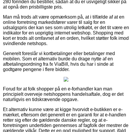
280 forinden du bestiller, sådan at du er usvigeligt sikker på
at opnå den prisbilligste pris.
Man må trods alt være opmærksom på, at i tilfælde af at en
online forretning markedsfører varer til salg for en
udsalgspris der kan ses som utrolig letkøbt, er det tit være en
indikator for en uoprigtig internet webshop. Shopping med
kort er trods alt omfavnet af en orden, hvilket støtter folk imod
svindlende netshops.
Generelt foreslår vi kortbetalinger eller betalinger med
mobilen. Som et alternativ burde du drage nytte af en
afbetalingsordning fra fx ViaBill, hvis du har i sinde at
godtgøre pengene i flere bidder.
Forud for at folk shopper på en e-forhandler kan man
principielt overveje netshoppens handelsaftale, dog er det
naturligvis en tidskrævende opgave.
Et alternativ kunne være at kigge hvorvidt e-butikken er e-
mærket, eftersom det generelt er en garanti for at e-handlen
retter sig efter de gældende danske regler, og at e-
forretningen undertiden gennemses af fagfolk der mestrer de
gældende vilkår. Dette er en god mulighed for support, ifald